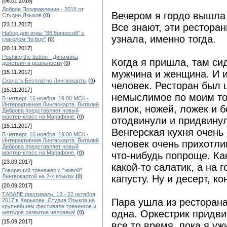
[06.01.2018]
Доброе Поздравление - 2018 от
Вечером я гордо вышла 
Студии Языков
(
0
)
[23.11.2017]
Все знают, эти ресторан
Набор для игры "88 8опросо8" с
узнала, именно тогда.
глаголом "to buy"
(
0
)
[20.11.2017]
Pushing the button - Динамика
Когда я пришла, там си
действия в реальности
(
0
)
мужчина и женщина. И и
[15.11.2017]
Скачать Бесплатно Лингвокарты
(
0
)
человек. Ресторан был 
[15.11.2017]
немыслимое по моим то
В четверг, 16 ноября, 19.00 МСК -
Интерактивная Лингвокарта. Виталий
вилок, ножей, ложек и 
Диброва представляет новый
мастер-класс на Марафоне.
(
0
)
отодвинули и придвинул
[15.11.2017]
Венгерская кухня очень
В четверг, 16 ноября, 19.00 МСК -
Интерактивная Лингвокарта. Виталий
человек очень прихотл
Диброва представляет новый
мастер-класс на Марафоне.
(
0
)
что-нибудь попроще. Ка
[23.09.2017]
какой-то салатик, а на
Говорящий тренажер с "живой"
Лингвокартой на 2-х языках
(
0
)
капусту. Ну и десерт, ко
[20.09.2017]
ТАВАЛЕ фестиваль: 13 - 22 октября
Пара ушла из ресторана
2017 в Харькове. Студия Языков на
крупнейшем фестивале тренингов и
одна. Оркестрик придви
методов развития человека!
(
0
)
[15.09.2017]
все то время, пока я у