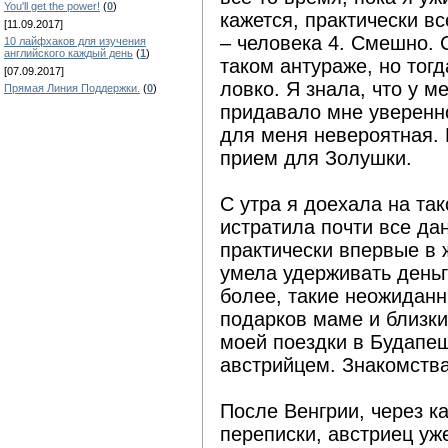
You'll get the power!
(
0
)
кажется, практически в
[11.09.2017]
– человека 4. Смешно.
10 лайфхаков для изучения
английского каждый день
(
1
)
таком антураже, но тогд
[07.09.2017]
ловко. Я знала, что у м
Прямая Линия Поддержки.
(
0
)
придавало мне уверенно
для меня невероятная. 
прием для Золушки.
С утра я доехала на так
истратила почти все да
практически впервые в ж
умела удерживать деньг
более, такие неожиданн
подарков маме и близк
моей поездки в Будапеш
австрийцем. Знакомств
После Венгрии, через к
переписки, австриец уж