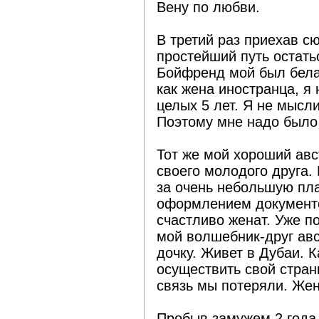
Вену по любви.
В третий раз приехав с
простейший путь остать
Бойфренд мой был белар
как жена иностранца, я
целых 5 лет. Я не мысл
Поэтому мне надо было 
Тот же мой хороший ав
своего молодого друга.
за очень небольшую пла
оформлением документо
счастливо женат. Уже п
мой волшебник-друг авс
дочку. Живет в Дубаи. К
осуществить свой стран
связь мы потеряли. Жен
Пробыв замужем 2 года,