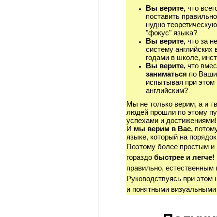
Вы верите,
что всег
поставить правильно
нудно теоретическую
"фокус" языка?
Вы верите,
что за н
систему английских 
годами в школе, инст
Вы верите,
что вмес
заниматься
по Ваши
испытывая при этом 
английским?
Мы не только верим, а и т
людей прошли по этому пу
успехами и достижениями!
И
мы верим в Вас,
потому
языке, который на порядок
Поэтому более простым и
гораздо
быстрее и легче!
правильно, естественным 
Руководствуясь при этом 
и понятными визуальными