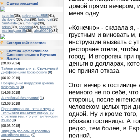
С днем рождения!
домой прямо вечером, и
меня одну.
svetnim
(38)
,
seliverstova8585
(41)
,
danilos-v
(38)
,
dios
(96)
,
baby_cat
(28)
,
SunNastik
(37)
,
ma-niga
(39)
,
«Конечно» - сказала я, 
orkun
(39)
,
anechka
(32)
,
Ксения
(36)
,
manipulyator15t
(36)
,
alina901010
(31)
грустным и виноватым, 
инструкции вызвать с ут
Сегодня сайт посетили
ресторане отеля, чтобы
Система Эффективного
Самостоятельного Изучения
город. И второпях при 
Языков
деньги в долларах, кото
[28.08.2024]
Тайное знание элиты: Структурный
не принял отказа.
Дифференциал Коржибского
(
0
)
[06.02.2019]
Прекращение поддержки домена
Этот вечер в гостинице 
filolingvia.ru
(
0
)
немного не по себе, что
[14.08.2018]
Английский без правил!
(
1
)
стороны, после интенс
[13.08.2018]
человеком целых три дн
Прогнозирование - это не чудо, а
одной. Ну и кроме того,
технология или зачем искусство
стратегии тем, кто учит английский
обожаю гостиницы. А тог
язык?
(
0
)
[08.03.2018]
редко, тем более, в Ев
Тридцать два самых красивых
полной.
английских слова!
(
0
)