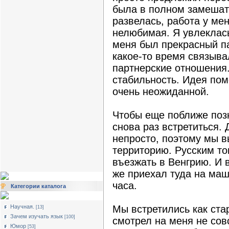
была в полном замешате
развелась, работа у мен
нелюбимая. Я увлеклас
меня был прекрасный па
какое-то время связыва
партнерские отношения.
стабильность. Идея пом
очень неожиданной.
Чтобы еще поближе поз
снова раз встретиться.
непросто, поэтому мы 
территорию. Русским то
въезжать в Венгрию. И 
же приехал туда на маш
часа.
Категории каталога
Научная.
Мы встретились как ст
[13]
Зачем изучать язык
[100]
смотрел на меня не сов
Юмор
[53]