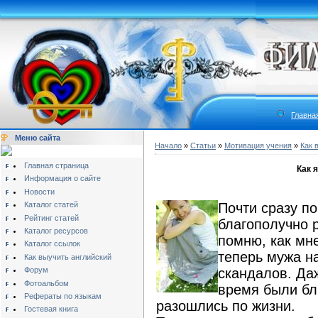
Главна
Меню сайта
Начало
»
Статьи
»
Мотивация учения
»
Как 
Главная страница
Как 
Информация о сайте
Новости
Каталог статей
Почти сразу п
Рейтинг статей
благополучно р
Каталог ресурсов
помню, как мн
Каталог ссылок
теперь мужа на
Как выучить английский
Форум
скандалов. Да
Фотоальбом
время были бл
Рефераты по языкам
разошлись по жизни.
Гостевая книга