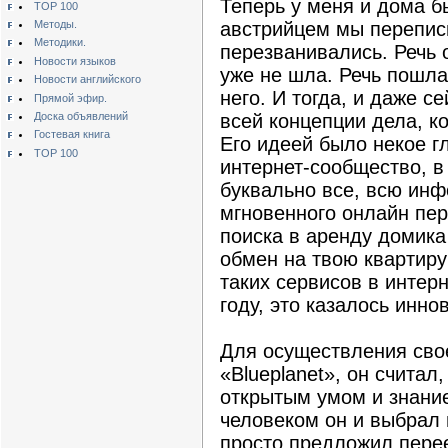
Теперь у меня и дома б
TOP 100
Методы.
австрийцем мы перепис
Методики.
перезванивались. Речь 
Новости языков
уже не шла. Речь пошла
Новости английского
него. И тогда, и даже 
Прямой эфир.
Доска объявлений
всей концепции дела, к
Гостевая книга
Его идеей было некое 
TOP 100
интернет-сообщество, в
буквально все, всю инф
мгновенного онлайн пер
поиска в аренду домика 
обмен на твою квартиру
таких сервисов в интерн
году, это казалось инн
Для осуществления свое
«Blueplanet», он счита
открытым умом и знани
человеком он и выбрал 
просто предложил перее