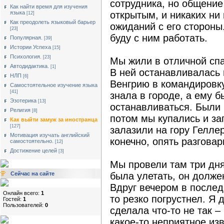
сотрудника, но общение
Как найти время для изучения
языка
открытым, и никаких ни 
[12]
Как преодолеть языковый барьер
ожиданий с его стороны
[23]
буду с ним работать.
Популярная.
[39]
Истории Успеха
[15]
Психология.
[23]
Мы жили в отличной спа
Автодидактика.
[1]
В ней останавливалась 
НЛП
[6]
Венгрию в командировку
Cамостоятельное изучение языка
[41]
знала в городе, а ему б
Эзотерика
[13]
останавливаться. Были 
Религия
[8]
потом мы купались и за
Как выйти замуж за иностранца
[127]
залазили на гору Геллер
Мотивация изучать английский
конечно, опять разгова
самостоятельно.
[12]
Достижение целей
[3]
Мы провели там три дня
Сейчас на сайте
была улетать, он долже
Вдруг вечером в послед
Онлайн всего:
1
то резко погрустнел. Я 
Гостей:
1
Пользователей:
0
сделала что-то не так –
какое-то неприятное из