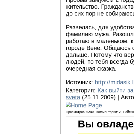
жительство. Гражданство
до сих пор не собираюсь
Развелась, для удобств
фамилию мужа. Разошла
работаю в маленьком, 
городе Вене. Общаюсь с
дальше. Потому что вер
людей, то тебя всегда б
очередная сказка.
Источник:
http://midasik
Категория:
Как выйти з
sveta
(25.11.2009) | Авт
Просмотров:
6240
| Комментарии:
2
| Рейтин
Вы овладе