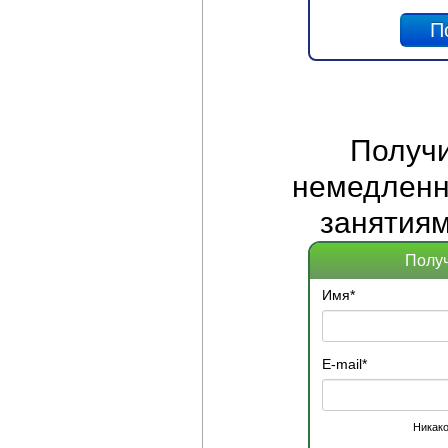
Получ
немедленно
занятиям
Получ
Имя
*
E-mail
*
Никако