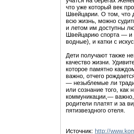
учатся на берегах Женев
что уже который век пр
Швейцарии. О том, что 
всю жизнь, можно судит
и летом им доступны л
Швейцарию спорта — и 
водные), и катки с иск
Дети получают также не
качество жизни. Удивит
которое памятно каждом
важно, отчего рождается
— незыблемые ли тради
или сознание того, как
коммуникации,— важно, 
родители платят и за в
пятизвездного отеля.
Источник:
http://www.ko