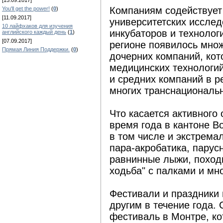
[15.09.2017]
Компаниям содействует 
You'll get the power!
(
0
)
[11.09.2017]
университетских исслед
10 лайфхаков для изучения
инкубаторов и технологи
английского каждый день
(
1
)
[07.09.2017]
регионе появилось множ
Прямая Линия Поддержки.
(
0
)
дочерних компаний, кот
медицинских технологи
и средних компаний в 
многих транснациональ
Что касается активного 
время года в кантоне В
в том числе и экстрема
пара-акробатика, парус
равнинные лыжи, походы
ходьба" с палками и мно
Фестивали и праздники 
другим в течение года
фестиваль в Монтре, ко