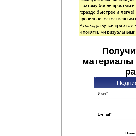
Поэтому более простым и
гораздо
быстрее и легче!
правильно, естественным 
Руководствуясь при этом 
и понятными визуальными
Получи
материалы 
ра
Подпис
Имя
*
E-mail
*
Никако