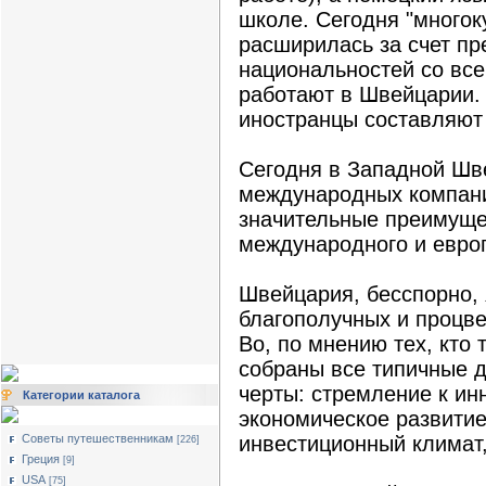
школе. Сегодня "многок
расширилась за счет пр
национальностей со все
работают в Швейцарии.
иностранцы составляют
Сегодня в Западной Шв
международных компани
значительные преимущ
международного и европ
Швейцария, бесспорно,
благополучных и процве
Во, по мнению тех, кто 
собраны все типичные 
черты: стремление к и
Категории каталога
экономическое развитие
Советы путешественникам
инвестиционный климат
[226]
Греция
[9]
USA
[75]