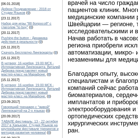
врачей на число гражда
[06.01.2018]
пациентов клиник. Мно
Доброе Поздравление - 2018 от
Студии Языков
(
0
)
медицинские компании 
[23.11.2017]
Швейцарии — регионе, 
Набор для игры "88 8опросо8" с
глаголом "to buy"
(
0
)
исследовательскими и 
[20.11.2017]
Начав работать в часо
Pushing the button - Динамика
действия в реальности
(
0
)
региона приобрели иск
[15.11.2017]
автоматизации, микро- 
Скачать Бесплатно Лингвокарты
(
0
)
[15.11.2017]
незаменимы для медиц
В четверг, 16 ноября, 19.00 МСК -
Интерактивная Лингвокарта. Виталий
Диброва представляет новый
Благодаря опыту, высо
мастер-класс на Марафоне.
(
0
)
специалистам и благоп
[15.11.2017]
В четверг, 16 ноября, 19.00 МСК -
компаний сейчас работ
Интерактивная Лингвокарта. Виталий
Диброва представляет новый
биоматериалов, сердечн
мастер-класс на Марафоне.
(
0
)
имплантатов и приборов
[23.09.2017]
Говорящий тренажер с "живой"
электрооборудования и
Лингвокартой на 2-х языках
(
0
)
ортопедических средств
[20.09.2017]
ТАВАЛЕ фестиваль: 13 - 22 октября
хирургических инструме
2017 в Харькове. Студия Языков на
крупнейшем фестивале тренингов и
ран.
методов развития человека!
(
0
)