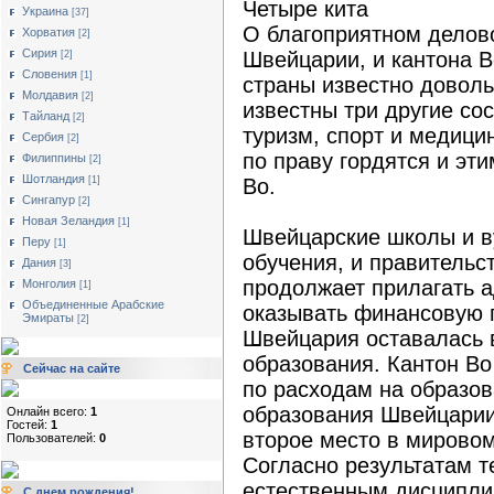
Четыре кита
Украина
[37]
О благоприятном делов
Хорватия
[2]
Сирия
Швейцарии, и кантона В
[2]
Словения
[1]
страны известно доволь
Молдавия
[2]
известны три другие с
Тайланд
[2]
туризм, спорт и медици
Сербия
[2]
по праву гордятся и эт
Филиппины
[2]
Шотландия
[1]
Во.
Сингапур
[2]
Новая Зеландия
[1]
Швейцарские школы и в
Перу
[1]
обучения, и правительс
Дания
[3]
продолжает прилагать 
Монголия
[1]
Объединенные Арабские
оказывать финансовую п
Эмираты
[2]
Швейцария оставалась 
образования. Кантон Во
Сейчас на сайте
по расходам на образов
образования Швейцарии
Онлайн всего:
1
Гостей:
1
второе место в мировом
Пользователей:
0
Согласно результатам т
естественным дисципли
С днем рождения!