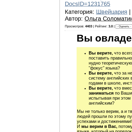
DocsID=1231765
Категория:
Швейцария
|
Автор:
Ольга Соломати
Просмотров:
4403
| Рейтинг:
3.0
|
Вы овладе
Вы верите,
что всег
поставить правильно
нудно теоретическую
"фокус" языка?
Вы верите,
что за н
систему английских 
годами в школе, инст
Вы верите,
что вмес
заниматься
по Ваши
испытывая при этом 
английским?
Мы не только верим, а и т
людей прошли по этому пу
успехами и достижениями!
И
мы верим в Вас,
потому
языке, который на порядок