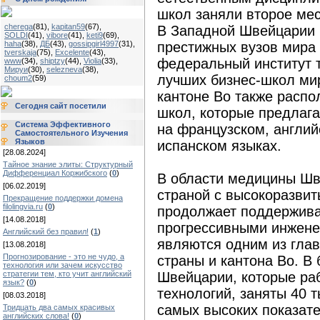
школ заняли второе мес
cherega
(81)
,
kapitan59
(67)
,
В Западной Швейцарии 
SOLDI
(41)
,
vibore
(41)
,
keti9
(69)
,
haha
(38)
,
ДБ
(43)
,
gossipgirl4997
(31)
,
престижных вузов мира
tverskaja
(75)
,
Excelente
(43)
,
федеральный институт т
www
(34)
,
shiptzy
(44)
,
Violia
(33)
,
Мируи
(30)
,
selezneva
(38)
,
лучших бизнес-школ ми
choum2
(59)
кантоне Во также распо
Сегодня сайт посетили
школ, которые предлаг
Система Эффективного
на французском, англий
Самостоятельного Изучения
Языков
испанском языках.
[28.08.2024]
Тайное знание элиты: Структурный
Дифференциал Коржибского
(
0
)
В области медицины Шв
[06.02.2019]
страной с высокоразвит
Прекращение поддержки домена
filolingvia.ru
(
0
)
продолжает поддержива
[14.08.2018]
прогрессивными инжене
Английский без правил!
(
1
)
являются одним из гла
[13.08.2018]
Прогнозирование - это не чудо, а
страны и кантона Во. В
технология или зачем искусство
стратегии тем, кто учит английский
Швейцарии, которые ра
язык?
(
0
)
технологий, заняты 40 т
[08.03.2018]
самых высоких показате
Тридцать два самых красивых
английских слова!
(
0
)