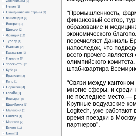
Доминикана
[2]
Непал
[1]
"Промышленность, фарм
Скандинавские страны
[9]
Финляндия
финансовый сектор, тур
[9]
Венгрия
[1]
образование и медицин
Швеция
[2]
экономического благопо
Франция
[19]
перечисляет Даниэль Б
Тувалу
[1]
напоследок, что подве
Вьетнам
[2]
Казахстан
[9]
всего прочего является
Израиль
[6]
олимпийского комитета.
Узбекистан
[2]
штаб-квартира Всемирн
Куба
[3]
Бразилия
[3]
"Связи между кантоном 
Кипр
[1]
Норвегия
[4]
многие сферы, и среди 
Гавайи
[1]
не последнее место,— 
Болгария
[8]
Крупные водуазские комп
Шри-Ланка
[3]
Logitech, уже работают 
Малайзия
[1]
Бангкок
время поездки в Москву
[1]
Марокко
[2]
партнеров".
Египет
[11]
Бали
[1]