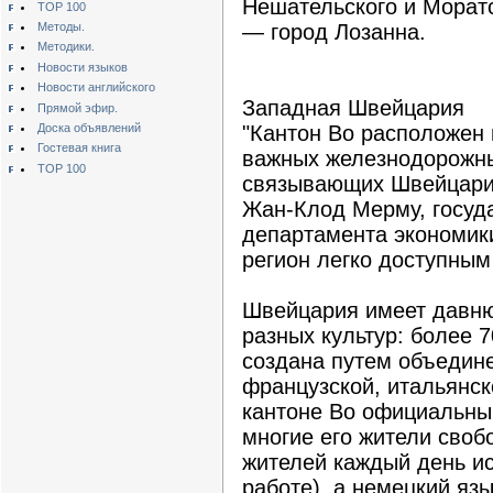
Нешательского и Моратс
TOP 100
Методы.
— город Лозанна.
Методики.
Новости языков
Новости английского
Западная Швейцария
Прямой эфир.
Доска объявлений
"Кантон Во расположен 
Гостевая книга
важных железнодорожны
TOP 100
связывающих Швейцари
Жан-Клод Мерму, госуд
департамента экономики
регион легко доступным
Швейцария имеет давн
разных культур: более 
создана путем объедин
французской, итальянск
кантоне Во официальны
многие его жители сво
жителей каждый день ис
работе), а немецкий яз