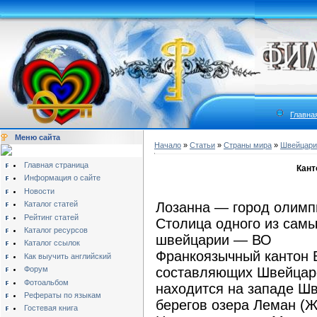
Главна
Меню сайта
Начало
»
Статьи
»
Страны мира
»
Швейцари
Главная страница
Кант
Информация о сайте
Новости
Каталог статей
Лозанна — город олимпи
Рейтинг статей
Столица одного из сам
Каталог ресурсов
швейцарии — ВО
Каталог ссылок
Франкоязычный кантон В
Как выучить английский
Форум
составляющих Швейцар
Фотоальбом
находится на западе Ш
Рефераты по языкам
берегов озера Леман (Ж
Гостевая книга