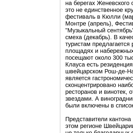
на берегах Женевского о
это не единственное кр
фестиваль в Кюлли (мар
Монтре (апрель), Фестив
"Музыкальный сентябрь"
смеха (декабрь). В кач
туристам предлагается 
площадях и набережных
посещают около 300 тыс.
Клауса есть резиденция
швейцарском Рош-де-Най
является гастрономиче
сконцентрировано наиб
ресторанов и винотек,
звездами. А виноградни
были включены в списо
Представители кантона
этом регионе Швейцари
не только благодарных 