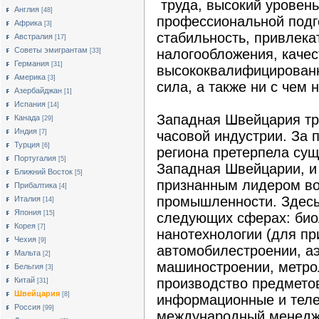
труда, высокий уровень
Англия
[48]
профессиональной подг
Африка
[3]
стабильность, привлека
Австралия
[17]
Cоветы эмигрантам
налогообложения, каче
[33]
Германия
[31]
высококвалифицированн
Америка
[3]
сила, а также ни с чем 
Азербайджан
[1]
Испания
[14]
Западная Швейцария тр
Канада
[29]
Индия
[7]
часовой индустрии. За 
Турция
[6]
региона претерпела су
Португалия
[5]
Западная Швейцарии, и 
Ближний Восток
[5]
признанным лидером во
Прибалтика
[4]
промышленности. Здесь
Италия
[14]
Япония
[15]
следующих сферах: биол
Корея
[7]
нанотехнологии (для п
Чехия
[9]
автомобилестроении, аэ
Мальта
[2]
машиностроении, метрол
Бельгия
[3]
Китай
производство предметов
[31]
Швейцария
[8]
информационные и теле
Россия
[99]
международный менеджм