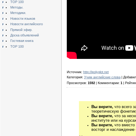
TOP 100
Методы.
Методики.
Новости языков
Новости английского
Прямой эфир.
Доска объявлений
Гостевая книга
TOP 100
Источник:
http://ipolyglot.net
Категория:
Учим английские слова
| Добави
Просмотров:
1592
| Комментарии:
1
| Рейтин
Вы верите,
что всего з
теоретическую фонетику
Вы верите,
что за неск
институте или на курса
Вы верите,
что вместо
восторг и наслаждение 