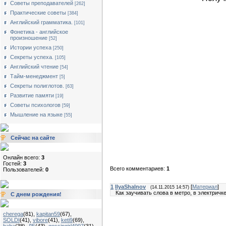
Советы преподавателей
[262]
Практические советы
[384]
Английский грамматика.
[101]
Фонетика - английское
произношение
[52]
Истории успеха
[250]
Секреты успеха.
[105]
Английский чтение
[54]
Тайм-менеджмент
[5]
Секреты полиглотов.
[63]
Развитие памяти
[19]
Советы психологов
[59]
Мышление на языке
[55]
Сейчас на сайте
Онлайн всего:
3
Гостей:
3
Всего комментариев:
1
Пользователей:
0
1
IlyaShalnov
[
Материал
]
(14.11.2015 14:57)
Как заучивать слова в метро, в электричке 
С днем рождения!
cherega
(81)
,
kapitan59
(67)
,
SOLDI
(41)
,
vibore
(41)
,
keti9
(69)
,