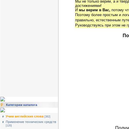
Мы не только верим, а и твер
достижениями!
И
мы верим в Вас,
потому чт
Поэтому более простым и ло
правильно, естественным путе
Руководствуясь при этом не 
По
Категории каталога
Учим английские слова
[382]
Применение технических средств
[120]
Получ