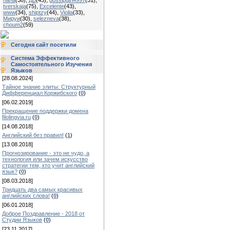
haha
(38)
,
ДБ
(43)
,
gossipgirl4997
(31)
,
tverskaja
(75)
,
Excelente
(43)
,
www
(34)
,
shiptzy
(44)
,
Violia
(33)
,
Мируи
(30)
,
selezneva
(38)
,
choum2
(59)
Сегодня сайт посетили
Система Эффективного
Самостоятельного Изучения
Языков
[28.08.2024]
Тайное знание элиты: Структурный
Дифференциал Коржибского
(
0
)
[06.02.2019]
Прекращение поддержки домена
filolingvia.ru
(
0
)
[14.08.2018]
Английский без правил!
(
1
)
[13.08.2018]
Прогнозирование - это не чудо, а
технология или зачем искусство
стратегии тем, кто учит английский
язык?
(
0
)
[08.03.2018]
Тридцать два самых красивых
английских слова!
(
0
)
[06.01.2018]
Доброе Поздравление - 2018 от
Студии Языков
(
0
)
[23.11.2017]