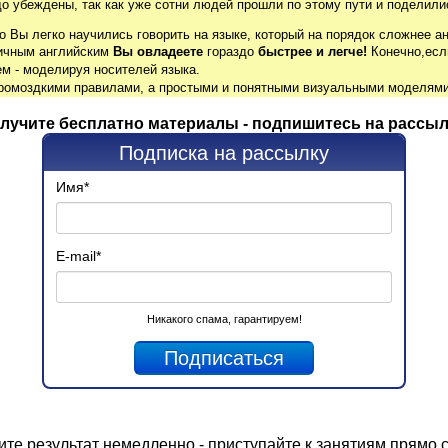
до убеждены, так как уже сотни людей прошли по этому пути и поделили
о Вы легко научились говорить на языке, который на порядок сложнее ан
гичным английским
Вы овладеете
гораздо
быстрее и легче!
Конечно,есл
м - моделируя носителей языка.
громоздкими правилами, а простыми и понятными визуальными моделями
лучите бесплатно материалы - подпишитесь на рассыл
Подписка на рассылку
Имя
*
E-mail
*
Никакого спама, гарантируем!
ите
результат
немедленно - приступайте к занятиям прямо с