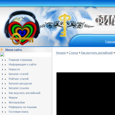
Главна
Меню сайта
Начало
»
Статьи
»
Как выучить английский
Главная страница
Информация о сайте
Новости
Каталог статей
Рейтинг статей
Каталог ресурсов
Каталог ссылок
Как выучить английский
Форум
Фотоальбом
Рефераты по языкам
Гостевая книга