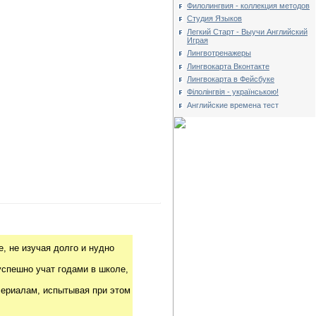
Филолингвия - коллекция методов
Студия Языков
Легкий Старт - Выучи Английский
Играя
Лингвотренажеры
Лингвокарта Вконтакте
Лингвокарта в Фейсбуке
Філолінгвія - українською!
Английские времена тест
, не изучая долго и нудно
успешно учат годами в школе,
риалам, испытывая при этом