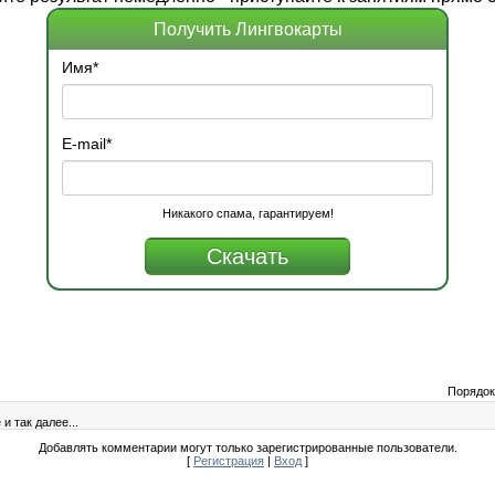
Получить Лингвокарты
Имя
*
E-mail
*
Никакого спама, гарантируем!
Порядок
и так далее...
Добавлять комментарии могут только зарегистрированные пользователи.
[
Регистрация
|
Вход
]