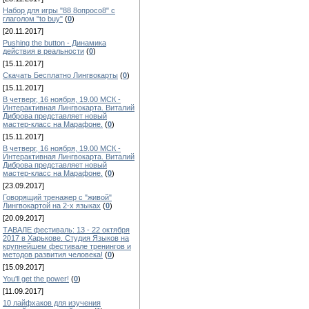
Набор для игры "88 8опросо8" с
глаголом "to buy"
(
0
)
[20.11.2017]
Pushing the button - Динамика
действия в реальности
(
0
)
[15.11.2017]
Скачать Бесплатно Лингвокарты
(
0
)
[15.11.2017]
В четверг, 16 ноября, 19.00 МСК -
Интерактивная Лингвокарта. Виталий
Диброва представляет новый
мастер-класс на Марафоне.
(
0
)
[15.11.2017]
В четверг, 16 ноября, 19.00 МСК -
Интерактивная Лингвокарта. Виталий
Диброва представляет новый
мастер-класс на Марафоне.
(
0
)
[23.09.2017]
Говорящий тренажер с "живой"
Лингвокартой на 2-х языках
(
0
)
[20.09.2017]
ТАВАЛЕ фестиваль: 13 - 22 октября
2017 в Харькове. Студия Языков на
крупнейшем фестивале тренингов и
методов развития человека!
(
0
)
[15.09.2017]
You'll get the power!
(
0
)
[11.09.2017]
10 лайфхаков для изучения