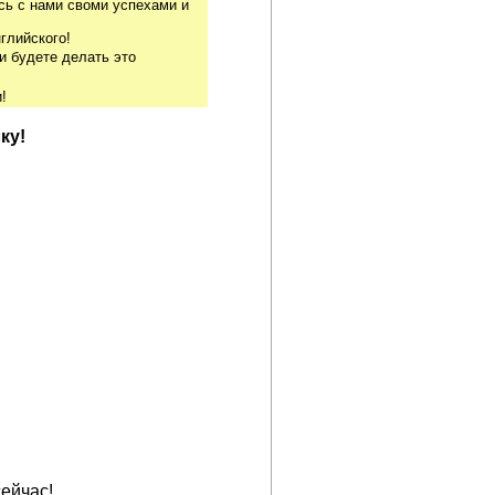
сь с нами своми успехами и
глийского!
и будете делать это
!
ку!
ейчас!