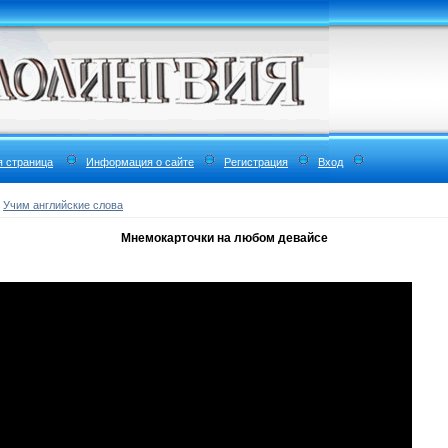
я страница
Информация о сайте
Регистрация
Вход
»
Учим английские слова
Мнемокарточки на любом девайсе