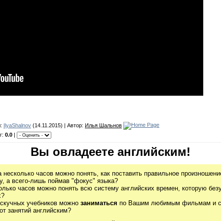
л:
IlyaShalnov
(14.11.2015) | Автор:
Илья Шальнов
г:
0.0
|
Вы овладеете английским!
а несколько часов можно понять, как поставить правильное произношение
, а всего-лишь поймав "фокус" языка?
олько часов можно понять всю систему английских времен, которую без
х?
 скучных учебников можно
заниматься
по Вашим любимым фильмам и се
от занятий английским?