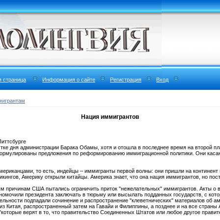
я страница
Информация о сайте
Регистрация
Вход
мигрантам
Нация иммигрантов
Питтсбурге
ке дня администрации Барака Обамы, хотя и отошла в последнее время на второй пл
сформулированы предложения по реформированию иммиграционной политики. Они каса
ериканцами, то есть, индейцы – иммигранты первой волны: они пришли на континент 
викингов, Америку открыли китайцы. Америка знает, что она нация иммигрантов, но пос
ым причинам США пытались ограничить приток "нежелательных" иммигрантов. Акты о 
лномочили президента заключать в тюрьму или высылать подданных государств, с кот
льности подпадали сочинение и распространение "клеветнических" материалов об ам
из Китая, распространенный затем на Гавайи и Филиппины, а позднее и на все страны 
"которые верят в то, что правительство Соединенных Штатов или любое другое прави