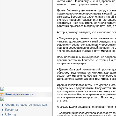
жительство. По нашему мнению, правом на 
можем отдать трудовым иммигрантам.
Далее. Весьма существенную цифру состав
право на постоянное проживание каждый г
ежегодно. Временных рабочих виз у нас 25
систему предварительных виз. В настоящее 
некоторые - нет, значительное число остае
работник приезжает в страну на пять лет, а
Авторы доклада ожидают, что изменение се
- Ожидание родственников постоянных жите
человек, дожидающихся своей очереди за г
решения – вернуться к принципу воссоедин
принцип воссоединения семей, но понятие 
число ожидающих въезда с пяти миллионов 
Всех нелегальных иммигрантов, не подпада
правительство, ни Конгресс не готовы. На 
американский прогресс:
- Думаю, большой политический просчет док
образом, предполагается, что эти люди дол
около трех миллионов 600 тысяч человек, к
Цель должна заключаться в том, чтобы сокр
Ирония заключается в том, что доклад с ег
поддельными документами. Получается, что
претендентов и лишает множество людей во
Категории каталога
смысла имела бы расширенная программа с 
иметь криминального прошлого. Я считаю, ц
статуса.
Советы путешественникам
[226]
Анджеле Келли решительно не нравятся и 
Греция
[9]
- Следующий раздел доклада касается усло
USA
[75]