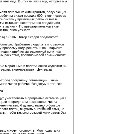
 нам еще 115 тысяч виз в год, которые мы
ысяч легальных иммигрантов, получающих
рабочим визам порядка 600 тысяч человек
ть систему временных рабочих виз в
иза истекает: некоторые ее продлевают,
ить за ними. По предварительной визе
нство, либо уезжает.
ъезд в США. Питер Скерри продолжает:
и больше. Прибавьте сюда пять миллионов
у проблему надо решать, и наш вариант
ринцип нашей иммиграционной политики,
им расчетам, правило малой семьи снизит
кие моральные и политические издержки ни
грации, вице-президент Центра за
ает под программу легализации. Таким
омное число рабочих без документов, это
са
дут участвовать в программе легализации с
 цели посредством сокращения числа
шенничество. Я думаю, намного больше
логи платы, выучить английский язык, не
ть, чтобы так много людей жили здесь без
ых я хочу поговорить. Моя подруга из