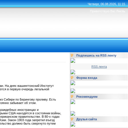
Четверг, 06.08.2026, 11:15
Приветствую Вас
Гость
Подпишись на RSS ленту
RSS лента
Форма входа
ан. На днях вашингтонский Институт
ются в первую очередь легальной
Рекомендуем
из Сибири по Берингову проливу. Есть
тоянно забывает об этом.
враждебных иностранцах и
орыми США находятся в состоянии войны,
ериканском правительстве. В 80-х годах
Друзья сайта
Азии. Закон 1903 года запретил въезд
тельство должно быть свергнуто путем