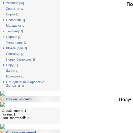
Украина
По
[37]
Хорватия
[2]
Сирия
[2]
Словения
[1]
Молдавия
[2]
Тайланд
[2]
Сербия
[2]
Филиппины
[2]
Шотландия
[1]
Сингапур
[2]
Новая Зеландия
[1]
Перу
[1]
Дания
[3]
Монголия
[1]
Объединенные Арабские
Эмираты
[2]
Получ
Сейчас на сайте
Онлайн всего:
1
Гостей:
1
Пользователей:
0
С днем рождения!