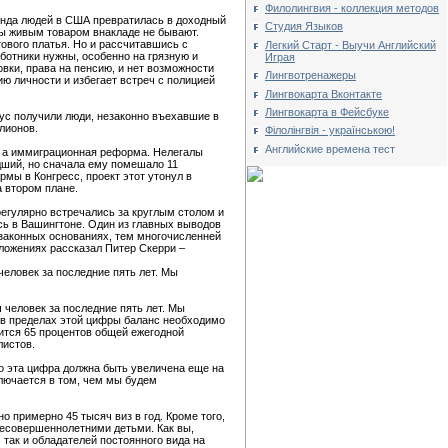
Филолингвия - коллекция методов
банда людей в США превратилась в доходный
Студия Языков
цы живым товаром внакладе не бывают.
ового платья. Но и рассчитавшись с
Легкий Старт - Выучи Английский
ботники нужны, особенно на грязную и
Играя
вки, права на пенсию, и нет возможности
Лингвотренажеры
ю личности и избегает встреч с полицией
Лингвокарта Вконтакте
Лингвокарта в Фейсбуке
тус получили люди, незаконно въехавшие в
лионов.
Філолінгвія - українською!
Английские времена тест
я, а иммиграционная реформа. Нелегалы
дший, но сначала ему помешало 11
рмы в Конгресс, проект этот утонул в
 втором плане.
егулярно встречались за круглым столом и
сь в Вашингтоне. Один из главных выводов
 законных основаниях, тем многочисленней
ложениях рассказал Питер Скерри –
еловек за последние пять лет. Мы
 человек за последние пять лет. Мы
о в пределах этой цифры баланс необходимо
ится 65 процентов общей ежегодной
листов.
то эта цифра должна быть увеличена еще на
ключается в том, чем мы будем
о примерно 45 тысяч виз в год. Кроме того,
несовершеннолетними детьми. Как вы,
 так и обладателей постоянного вида на