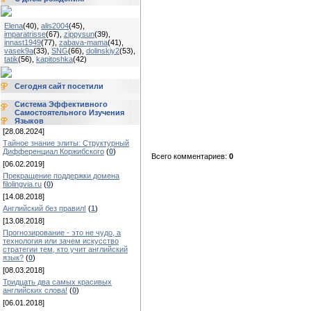
Elena
(40)
,
alis2004
(45)
,
imparatrisse
(67)
,
zippysun
(39)
,
innast1949
(77)
,
zabava-mama
(41)
,
vasek9a
(33)
,
SNG
(66)
,
dolinskiy2
(53)
,
tatik
(56)
,
kapitoshka
(42)
Сегодня сайт посетили
Система Эффективного
Самостоятельного Изучения
Языков
[28.08.2024]
Тайное знание элиты: Структурный
Дифференциал Коржибского
(
0
)
Всего комментариев:
0
[06.02.2019]
Прекращение поддержки домена
filolingvia.ru
(
0
)
[14.08.2018]
Английский без правил!
(
1
)
[13.08.2018]
Прогнозирование - это не чудо, а
технология или зачем искусство
стратегии тем, кто учит английский
язык?
(
0
)
[08.03.2018]
Тридцать два самых красивых
английских слова!
(
0
)
[06.01.2018]