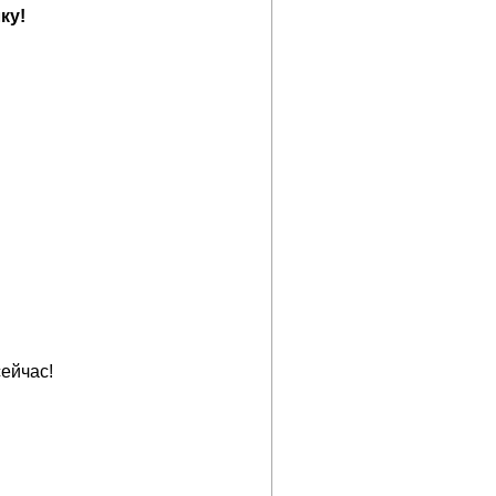
ку!
ейчас!