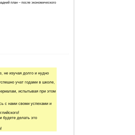
адний план – после экономического
, не изучая долго и нудно
успешно учат годами в школе,
риалам, испытывая при этом
сь с нами своми успехами и
глийского!
и будете делать это
!