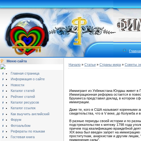
Главна
Меню сайта
Начало
»
Статьи
»
Страны мира
»
Cоветы э
Главная страница
Информация о сайте
Новости
Каталог статей
Иммигрант из Узбекистана Юлдаш живет в 
Иммиграционная реформа остается в повест
Рейтинг статей
Брукингса представил доклад, в котором 
иммиграции.
Каталог ресурсов
Каталог ссылок
Даже те, кого в США называют коренными ам
свидетельства, что в V веке, до Колумба и 
Как выучить английский
Форум
В разные периоды своей истории и по разн
подстрекательстве к мятежу 1798 года упо
Фотоальбом
причем под квалификацию враждебной деяте
Рефераты по языкам
XIX века был введен запрет на иммиграцию 
проституткам, анархистам и другим лицам, 
Гостевая книга
применения силы".