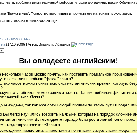
е эксперты, проблема иммиграционной реформы отошла для администрации Обамы на з
нала "Время и мир". Полностью прослушать и прочесть его материалы можно здесь.
t/article/1853958.html#ixzz0UCBfcpgE
article/1853958.html
veta
(17.10.2009) | Автор:
Владимир Абаринов
Вы овладеете английским!
а несколько часов можно понять, как поставить правильное произношение
, а всего-лишь поймав "фокус" языка?
олько часов можно понять всю систему английских времен, которую без
х?
 скучных учебников можно
заниматься
по Вашим любимым фильмам и се
от занятий английским?
до убеждены, так как уже сотни людей прошли по этому пути и поделили
о Вы легко научились говорить на языке, который на порядок сложнее ан
гичным английским
Вы овладеете
гораздо
быстрее и легче!
Конечно,есл
м - моделируя носителей языка.
громоздкими правилами, а простыми и понятными визуальными моделями