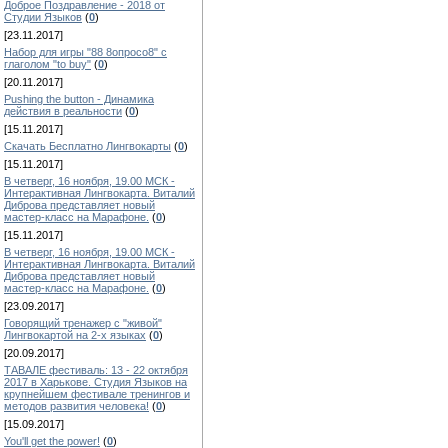
Доброе Поздравление - 2018 от
Студии Языков
(
0
)
[23.11.2017]
Набор для игры "88 8опросо8" с
глаголом "to buy"
(
0
)
[20.11.2017]
Pushing the button - Динамика
действия в реальности
(
0
)
[15.11.2017]
Скачать Бесплатно Лингвокарты
(
0
)
[15.11.2017]
В четверг, 16 ноября, 19.00 МСК -
Интерактивная Лингвокарта. Виталий
Диброва представляет новый
мастер-класс на Марафоне.
(
0
)
[15.11.2017]
В четверг, 16 ноября, 19.00 МСК -
Интерактивная Лингвокарта. Виталий
Диброва представляет новый
мастер-класс на Марафоне.
(
0
)
[23.09.2017]
Говорящий тренажер с "живой"
Лингвокартой на 2-х языках
(
0
)
[20.09.2017]
ТАВАЛЕ фестиваль: 13 - 22 октября
2017 в Харькове. Студия Языков на
крупнейшем фестивале тренингов и
методов развития человека!
(
0
)
[15.09.2017]
You'll get the power!
(
0
)