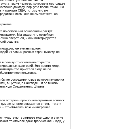
ачительное увеличение числа
триста тысяч человек, которые в настоящее
огласно докладу, вернут с процентами - но
дети граждан США, потому что им
 родственником, она не сможет жить со
грантов:
нта по семейным основаниям растут
риниматели. Мы знаем, что семейная
можно опереться, и они интегрируются
орий родства.
играции, как гуманитарная:
людей из самых разных стран никогда не
в в пользу относительно открытой
егированных категорий. Это просто люди,
иммигрантов приехали сюда не по
общественное положение.
ы бы не сосредоточились исключительно на
ити, в Бутане, в Бангладеш и во многих
раться до Соединенных Штатов.
овой лотереи - произошел огромный всплеск
думаю, многие согласятся с тем, что эти
и – это объявить всю иммиграцию
ч участвуют в лотерее ежегодно, и это не
каком-то смысле даже трагическая. Люди, у