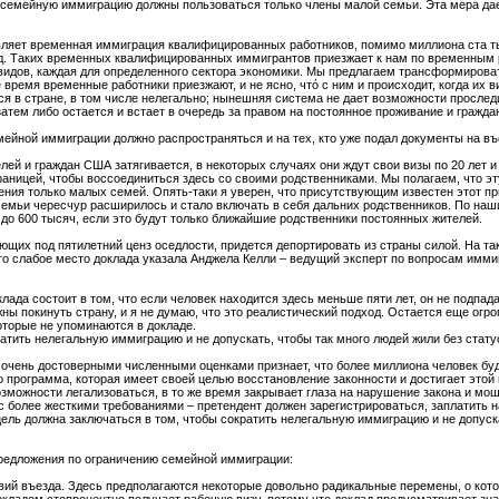
семейную иммиграцию должны пользоваться только члены малой семьи. Эта мера дает
ляет временная иммиграция квалифицированных работников, помимо миллиона ста т
од. Таких временных квалифицированных иммигрантов приезжает к нам по временным 
 видов, каждая для определенного сектора экономики. Мы предлагаем трансформирова
время временные работники приезжают, и не ясно, чтό с ним и происходит, когда их в
тся в стране, в том числе нелегально; нынешняя система не дает возможности прослед
 затем либо остается и встает в очередь за правом на постоянное проживание и гражда
мейной иммиграции должно распространяться и на тех, кто уже подал документы на в
лей и граждан США затягивается, в некоторых случаях они ждут свои визы по 20 лет 
раницей, чтобы воссоединиться здесь со своими родственниками. Мы полагаем, что эт
ения только малых семей. Опять-таки я уверен, что присутствующим известен этот п
семьи чересчур расширилось и стало включать в себя дальних родственников. По наш
до 600 тысяч, если это будут только ближайшие родственники постоянных жителей.
ющих под пятилетний ценз оседлости, придется депортировать из страны силой. На та
это слабое место доклада указала Анджела Келли – ведущий эксперт по вопросам имми
лада состоит в том, что если человек находится здесь меньше пяти лет, он не подпад
жны покинуть страну, и я не думаю, что это реалистический подход. Остается еще огр
оторые не упоминаются в докладе.
атить нелегальную иммиграцию и не допускать, чтобы так много людей жили без стату
о очень достоверными численными оценками признает, что более миллиона человек бу
 программа, которая имеет своей целью восстановление законности и достигает этой
зможности легализоваться, в то же время закрывает глаза на нарушение закона и мо
более жесткими требованиями – претендент должен зарегистрироваться, заплатить на
ель должна заключаться в том, чтобы сократить нелегальную иммиграцию и не допуска
предложения по ограничению семейной иммиграции:
вий въезда. Здесь предполагаются некоторые довольно радикальные перемены, о котор