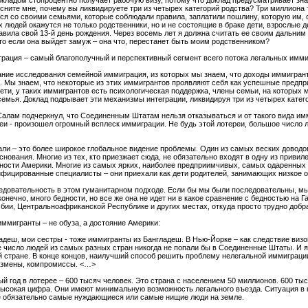
докладом стопроцентно получает рабочую визу, потому что доклад предусматривает зн
ните мне, почему вы ликвидируете три из четырех категорий родства? Три миллиона 
ся со своими семьями, которые соблюдали правила, заплатили пошлину, которую им, с
их людей окажутся не только родственники, но и не состоящие в браке дети, взрослые 
равила свой 13-й день рождения. Через восемь лет я должна считать ее своим дальним
что если она выйдет замуж – она что, перестанет быть моим родственником?
рация – самый благополучный и перспективный сегмент всего потока легальных имми
имание исследования семейной иммиграция, из которых мы знаем, что доходы иммигра
. Мы знаем, что некоторые из этих иммигрантов проявляют себя как успешные предп
ти, у таких иммигрантов есть психологическая поддержка, члены семьи, на которых 
 семья. Доклад подрывает эти механизмы интеграции, ликвидируя три из четырех катег
алам подчеркнул, что Соединенным Штатам нельзя отказываться и от такого вида имм
еи - произошел огромный всплеск иммиграции. Не будь этой лотереи, большое число 
али – это более широкое глобальное видение проблемы. Один из самых веских доводо
нования. Многие из тех, кто приезжает сюда, не обязательно входят в одну из привил
ности Америки. Многие из самых ярких, наиболее предприимчивых, самых одаренных 
ифицированные специалисты – они приехали как дети родителей, занимающих низкое 
едовательность в этом гуманитарном подходе. Если бы мы были последовательны, м
онечно, много бедности, но все же она не идет ни в какое сравнение с бедностью на Га
мбии, Центральноафриканской Республике и других местах, откуда просто трудно доб
ммигранты – не обуза, а достояние Америки:
адеш, мои сестры - тоже иммигранты из Бангладеш. В Нью-Йорке – как следствие виз
 число людей из самых разных стран никогда не попали бы в Соединенные Штаты. И я 
 стране. В конце концов, наилучший способ решить проблему нелегальной иммиграци
размены, компромиссы. <…>
 год в лотерее – 600 тысяч человек. Это страна с населением 50 миллионов. 600 тыся
 высокая цифра. Они имеют минимальную возможность легального въезда. Ситуация в 
не обязательно самые нуждающиеся или самые нищие люди на земле.