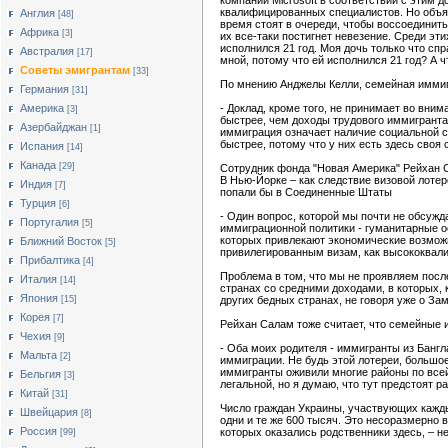
компании Microsoft в соответствии с этим 
квалифицированных специалистов. Но объяс
Англия
[48]
время стоят в очереди, чтобы воссоединить
Африка
[3]
их все-таки постигнет невезение. Среди эт
исполнился 21 год. Моя дочь только что сп
Австралия
[17]
мной, потому что ей исполнился 21 год? А 
Cоветы эмигрантам
[33]
По мнению Анджелы Келли, семейная иммиг
Германия
[31]
Америка
- Доклад, кроме того, не принимает во вн
[3]
быстрее, чем доходы трудового иммигранта
Азербайджан
[1]
иммиграция означает наличие социальной се
быстрее, потому что у них есть здесь своя
Испания
[14]
Канада
[29]
Сотрудник фонда "Новая Америка" Рейхан С
В Нью-Йорке – как следствие визовой лотер
Индия
[7]
попали бы в Соединенные Штаты
Турция
[6]
- Один вопрос, которой мы почти не обсужд
Португалия
[5]
иммиграционной политики - гуманитарные ос
которых привлекают экономические возмож
Ближний Восток
[5]
привилегированным визам, как высококвал
Прибалтика
[4]
Проблема в том, что мы не проявляем посл
Италия
[14]
странах со средними доходами, в которых, к
Япония
[15]
других бедных странах, не говоря уже о За
Корея
[7]
Рейхан Салам тоже считает, что семейные и
Чехия
[9]
- Оба моих родителя - иммигранты из Бангл
Мальта
[2]
иммиграции. Не будь этой лотереи, большое
иммигранты оживили многие районы по всей
Бельгия
[3]
легальной, но я думаю, что тут предстоят 
Китай
[31]
Число граждан Украины, участвующих каждый
Швейцария
[8]
одни и те же 600 тысяч. Это несоразмерно
Россия
которых оказались родственники здесь, – 
[99]