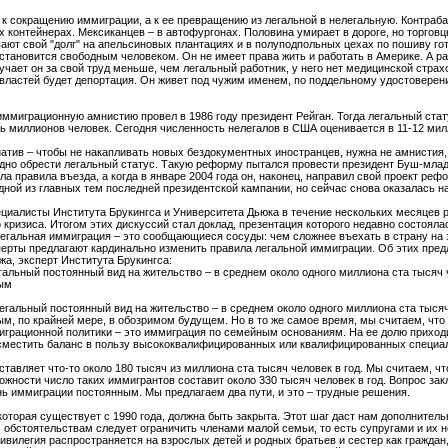
е к сокращению иммиграции, а к ее превращению из легальной в нелегальную. Контра
х контейнерах. Мексиканцев – в автофургонах. Половина умирает в дороге, но торгов
ают свой "долг" на апельсиновых плантациях и в полуподпольных цехах по пошиву гот
становится свободным человеком. Он не имеет права жить и работать в Америке. А ра
ает он за свой труд меньше, чем легальный работник, у него нет медицинской страхо
 властей будет депортация. Он живет под чужим именем, по поддельному удостоверени
иммиграционную амнистию провел в 1986 году президент Рейган. Тогда легальный ста
ть миллионов человек. Сегодня численность нелегалов в США оценивается в 11-12 мил
лиатив – чтобы не накапливать новых бездокументных иностранцев, нужна не амнисти
дно обрести легальный статус. Такую реформу пытался провести президент Буш-мла
а правила въезда, а когда в январе 2004 года он, наконец, направил свой проект рефо
ной из главных тем последней президентской кампании, но сейчас снова оказалась на
циалисты Института Брукингса и Университета Дьюка в течение нескольких месяцев р
кризиса. Итогом этих дискуссий стал доклад, презентация которого недавно состояла
нелегальная иммиграция – это сообщающиеся сосуды: чем сложнее въехать в страну на
ерты предлагают кардинально изменить правила легальной иммиграции. Об этих пред
а, эксперт Института Брукингса:
альный постоянный вид на жительство – в среднем около одного миллиона ста тысяч ч
ным
гальный постоянный вид на жительство – в среднем около одного миллиона ста тысяч
ым, по крайней мере, в обозримом будущем. Но в то же самое время, мы считаем, чт
миграционной политики – это иммиграция по семейным основаниям. На ее долю приход
сместить баланс в пользу высококвалифицированных или квалифицированных специа
тавляет что-то около 180 тысяч из миллиона ста тысяч человек в год. Мы считаем, ч
ложности число таких иммигрантов составит около 330 тысяч человек в год. Вопрос за
нь иммиграции постоянным. Мы предлагаем два пути, и это – трудные решения.
оторая существует с 1990 года, должна быть закрыта. Этот шаг даст нам дополнительн
обстоятельствам следует ограничить членами малой семьи, то есть супругами и их 
ривилегия распространяется на взрослых детей и родных братьев и сестер как граждан,