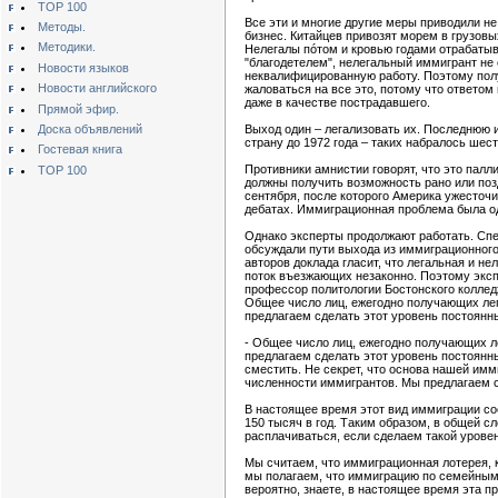
TOP 100
Все эти и многие другие меры приводили н
Методы.
бизнес. Китайцев привозят морем в грузовы
Методики.
Нелегалы пóтом и кровью годами отрабатыв
"благодетелем", нелегальный иммигрант не 
Новости языков
неквалифицированную работу. Поэтому получ
Новости английского
жаловаться на все это, потому что ответом
даже в качестве пострадавшего.
Прямой эфир.
Доска объявлений
Выход один – легализовать их. Последнюю 
страну до 1972 года – таких набралось шес
Гостевая книга
Противники амнистии говорят, что это пал
TOP 100
должны получить возможность рано или поз
сентября, после которого Америка ужесточил
дебатах. Иммиграционная проблема была од
Однако эксперты продолжают работать. Спе
обсуждали пути выхода из иммиграционного 
авторов доклада гласит, что легальная и 
поток въезжающих незаконно. Поэтому эксп
профессор политологии Бостонского колледж
Общее число лиц, ежегодно получающих лег
предлагаем сделать этот уровень постоян
- Общее число лиц, ежегодно получающих ле
предлагаем сделать этот уровень постоянн
сместить. Не секрет, что основа нашей им
численности иммигрантов. Мы предлагаем 
В настоящее время этот вид иммиграции сос
150 тысяч в год. Таким образом, в общей с
расплачиваться, если сделаем такой урове
Мы считаем, что иммиграционная лотерея, к
мы полагаем, что иммиграцию по семейным 
вероятно, знаете, в настоящее время эта п