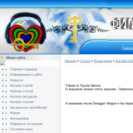
Главна
Меню сайта
Начало
»
Статьи
»
Языки мира
»
Английский
Главная страница
Информация о сайте
Новости
Каталог статей
Tribute to Toyota Sienna
О машинах можно спеть красиво...Прикольна
Рейтинг статей
Каталог ресурсов
Каталог ссылок
А название песни Swagger Wagon я бы перев
Как выучить английский
Форум
Фотоальбом
Рефераты по языкам
Гостевая книга