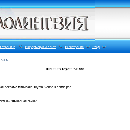
я страница
Информация о сайте
Регистрация
Вход
 язык
Tribute to Toyota Sienna
я реклама минивана Toyota Sienna в стиле рэп.
ел как "шикарная тачка".