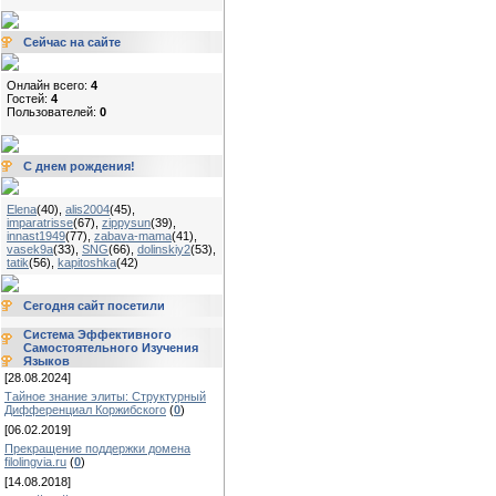
Сейчас на сайте
Онлайн всего:
4
Гостей:
4
Пользователей:
0
С днем рождения!
Elena
(40)
,
alis2004
(45)
,
imparatrisse
(67)
,
zippysun
(39)
,
innast1949
(77)
,
zabava-mama
(41)
,
vasek9a
(33)
,
SNG
(66)
,
dolinskiy2
(53)
,
tatik
(56)
,
kapitoshka
(42)
Сегодня сайт посетили
Система Эффективного
Самостоятельного Изучения
Языков
[28.08.2024]
Тайное знание элиты: Структурный
Дифференциал Коржибского
(
0
)
[06.02.2019]
Прекращение поддержки домена
filolingvia.ru
(
0
)
[14.08.2018]