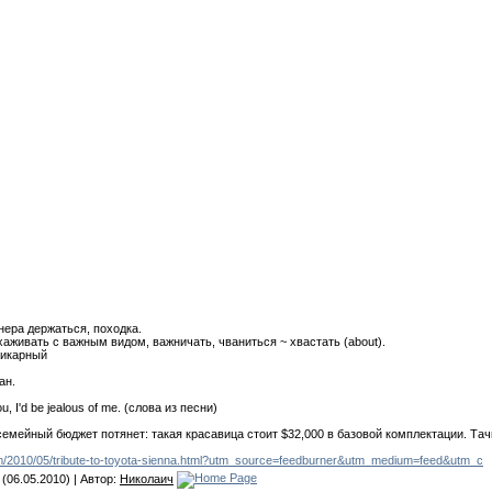
нера держаться, походка.
асхаживать с важным видом, важничать, чваниться ~ хвастать (about).
 шикарный
ан.
, I'd be jealous of me. (слова из песни)
 семейный бюджет потянет: такая красавица стоит $32,000 в базовой комплектации. Тачк
.com/2010/05/tribute-to-toyota-sienna.html?utm_source=feedburner&utm_medium=feed&utm_c
(06.05.2010) | Автор:
Николаич