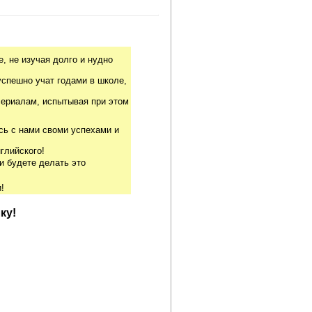
, не изучая долго и нудно
успешно учат годами в школе,
риалам, испытывая при этом
сь с нами своми успехами и
глийского!
и будете делать это
!
ку!