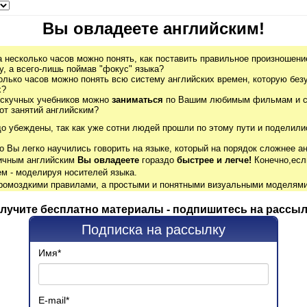
Вы овладеете английским!
а несколько часов можно понять, как поставить правильное произношение
, а всего-лишь поймав "фокус" языка?
олько часов можно понять всю систему английских времен, которую без
х?
 скучных учебников можно
заниматься
по Вашим любимым фильмам и се
от занятий английским?
до убеждены, так как уже сотни людей прошли по этому пути и поделили
о Вы легко научились говорить на языке, который на порядок сложнее ан
гичным английским
Вы овладеете
гораздо
быстрее и легче!
Конечно,есл
м - моделируя носителей языка.
громоздкими правилами, а простыми и понятными визуальными моделями
лучите бесплатно материалы - подпишитесь на рассыл
Подписка на рассылку
Имя
*
E-mail
*