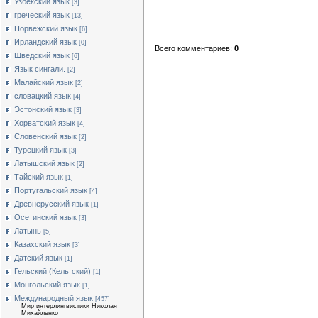
Узбекский язык
[3]
греческий язык
[13]
Норвежский язык
[6]
Ирландский язык
[0]
Всего комментариев:
0
Шведский язык
[6]
Язык сингали.
[2]
Малайский язык
[2]
словацкий язык
[4]
Эстонский язык
[3]
Хорватский язык
[4]
Словенский язык
[2]
Турецкий язык
[3]
Латышский язык
[2]
Тайский язык
[1]
Португальский язык
[4]
Древнерусский язык
[1]
Осетинский язык
[3]
Латынь
[5]
Казахский язык
[3]
Датский язык
[1]
Гельский (Кельтский)
[1]
Монгольский язык
[1]
Международный язык
[457]
Мир интерлингвистики Николая
Михайленко