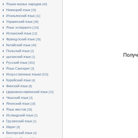
Языки малых народов
[40]
Немецкий язык
[33]
Итальянский язык
[11]
Украинский язык
[36]
Язык эсперанто
[134]
Испанский язык
[12]
Французский язык
[26]
Китайский язык
[40]
Польский язык
[2]
Получ
цыганский язык
[1]
Русский язык
[302]
Язык Санскрит
[3]
Искусственные языки
[523]
Корейский язык
[4]
Финский язык
[8]
Церковнославянский язык
[23]
Чешский язык
[3]
Японский язык
[18]
Язык жестов
[28]
Исландский язык
[1]
Грузинский язык
[1]
Иврит
[6]
Венгерский язык
[4]