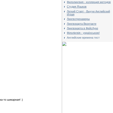
Филолингвия - коллекция методов
Студия Языков
Легкий Старт - Выучи Английский
Играя
Лингвотренажеры
Лингвокарта Вконтакте
Лингвокарта в Фейсбуке
Філолінгвія - українською!
Английские времена тест
а-то шикарная! :)