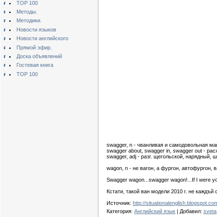
TOP 100
Методы.
Методики.
Новости языков
Новости английского
Прямой эфир.
Доска объявлений
Гостевая книга
TOP 100
swagger, n - чванливая и самодовольная ма
swagger about, swagger in, swagger out - р
swagger, adj - разг. щегольской, нарядный,
wagon, n - не вагон, а фургон, автофургон, в
Swagger wagon...swagger wagon!...If I were you
Кстати, такой ван модели 2010 г. не каждъй
Источник:
http://situationalenglish.blogspot
Категория:
Английский язык
| Добавил:
sveta