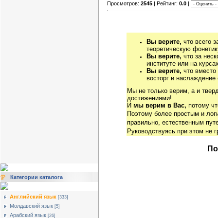
Просмотров:
2545
| Рейтинг:
0.0
|
Вы верите,
что всего з
теоретическую фонетику
Вы верите,
что за неск
институте или на курса
Вы верите,
что вместо
восторг и наслаждение 
Мы не только верим, а и твер
достижениями!
И
мы верим в Вас,
потому чт
Поэтому более простым и ло
правильно, естественным путе
Руководствуясь при этом не 
По
Категории каталога
Английский язык
[333]
Молдавский язык
[5]
Арабский язык
[26]