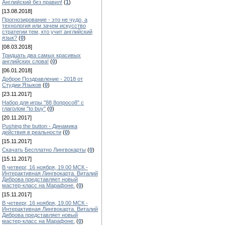
Английский без правил!
(
1
)
[13.08.2018]
Прогнозирование - это не чудо, а
технология или зачем искусство
стратегии тем, кто учит английский
язык?
(
0
)
[08.03.2018]
Тридцать два самых красивых
английских слова!
(
0
)
[06.01.2018]
Доброе Поздравление - 2018 от
Студии Языков
(
0
)
[23.11.2017]
Набор для игры "88 8опросо8" с
глаголом "to buy"
(
0
)
[20.11.2017]
Pushing the button - Динамика
действия в реальности
(
0
)
[15.11.2017]
Скачать Бесплатно Лингвокарты
(
0
)
[15.11.2017]
В четверг, 16 ноября, 19.00 МСК -
Интерактивная Лингвокарта. Виталий
Диброва представляет новый
мастер-класс на Марафоне.
(
0
)
[15.11.2017]
В четверг, 16 ноября, 19.00 МСК -
Интерактивная Лингвокарта. Виталий
Диброва представляет новый
мастер-класс на Марафоне.
(
0
)