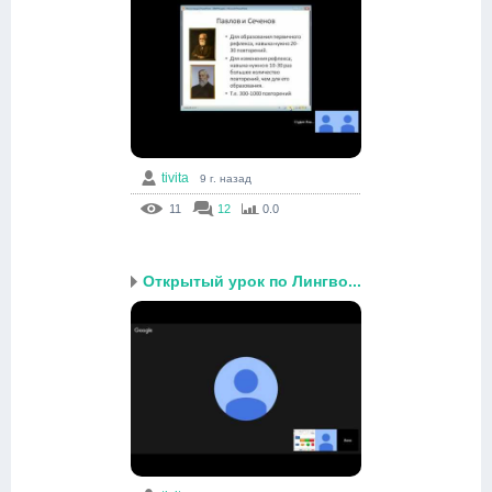
tivita
9 г. назад
11
12
0.0
Открытый урок по Лингво...