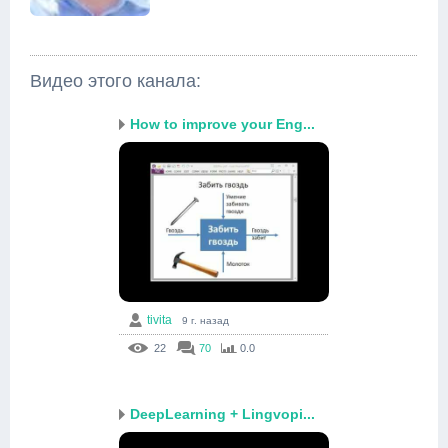
Видео этого канала
:
How to improve your Eng...
tivita
9 г. назад
22
70
0.0
DeepLearning + Lingvopi...