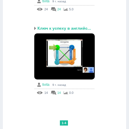
tivita
9 г. назад
24
24
5.0
Ключ к успеху в английс...
tivita
9 г. назад
14
14
0.0
1-4