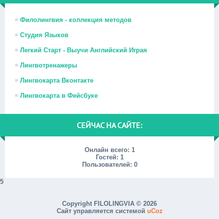
Филолингвия - коллекция методов
Студия Языков
Легкий Старт - Выучи Английский Играя
Лингвотренажеры
Лингвокарта Вконтакте
Лингвокарта в Фейсбуке
СЕЙЧАС НА САЙТЕ:
Онлайн всего:
1
Гостей:
1
Пользователей:
0
5
Copyright FILOLINGVIA © 2026
Сайт управляется системой
uCoz