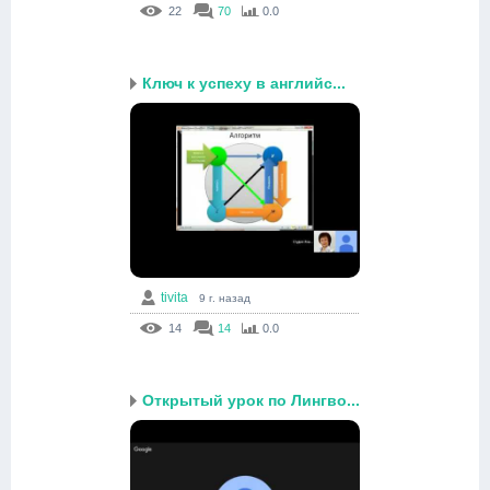
22
70
0.0
Ключ к успеху в английс...
tivita
9 г. назад
14
14
0.0
Открытый урок по Лингво...