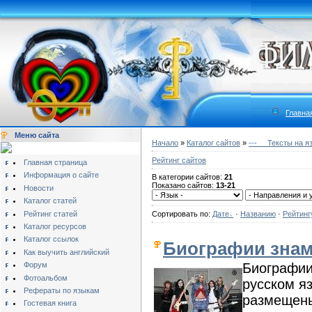
Главна
Меню сайта
Начало
»
Каталог сайтов
»
---__ Тексты на я
Рейтинг сайтов
Главная страница
Информация о сайте
В категории сайтов:
21
Показано сайтов:
13-21
Новости
Каталог статей
Рейтинг статей
Сортировать по:
Дате
·
Названию
·
Рейтинг
Каталог ресурсов
Каталог ссылок
Биографии знам
Как выучить английский
Форум
Биографии
Фотоальбом
русском я
Рефераты по языкам
размещены
Гостевая книга