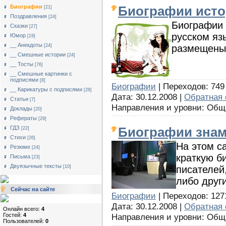
Биографии
Биографии исто
[21]
Поздравления
[24]
Биографии 
Сказки
[27]
русском яз
Юмор
[19]
__ Анекдоты
[24]
размещены 
__ Смешные истории
[24]
__ Тосты
[76]
__ Смешные картинки с
подписями
[8]
Биографии
| Переходов: 749 
__ Карикатуры с подписями
[28]
Дата: 30.12.2008 |
Обратная 
Статьи
[7]
Направления и уровни: Об
Доклады
[20]
Рефераты
[29]
ГДЗ
Биографии знам
[22]
Стихи
[26]
На этом с
Резюме
[24]
краткую б
Письма
[23]
Двуязычные тексты
[10]
писателей
либо друг
Сейчас на сайте
Биографии
| Переходов: 1271
Дата: 30.12.2008 |
Обратная 
Онлайн всего:
4
Гостей:
4
Направления и уровни: Об
Пользователей:
0