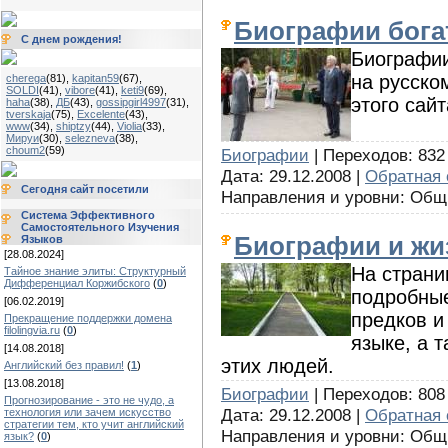
Биографии бог
С днем рождения!
Биографии
на русско
cherega
(81)
,
kapitan59
(67)
,
SOLDI
(41)
,
vibore
(41)
,
keti9
(69)
,
этого сайт
haha
(38)
,
ДБ
(43)
,
gossipgirl4997
(31)
,
tverskaja
(75)
,
Excelente
(43)
,
www
(34)
,
shiptzy
(44)
,
Violia
(33)
,
Мируи
(30)
,
selezneva
(38)
,
choum2
(59)
Биографии
| Переходов: 832 
Дата: 29.12.2008 |
Обратная 
Сегодня сайт посетили
Направления и уровни: Об
Система Эффективного
Самостоятельного Изучения
Биографии и жи
Языков
[28.08.2024]
На страни
Тайное знание элиты: Структурный
Дифференциал Коржибского
(
0
)
подробные
[06.02.2019]
предков и
Прекращение поддержки домена
filolingvia.ru
(
0
)
языке, а 
[14.08.2018]
этих людей.
Английский без правил!
(
1
)
[13.08.2018]
Биографии
| Переходов: 808 
Прогнозирование - это не чудо, а
Дата: 29.12.2008 |
Обратная 
технология или зачем искусство
стратегии тем, кто учит английский
Направления и уровни: Об
язык?
(
0
)