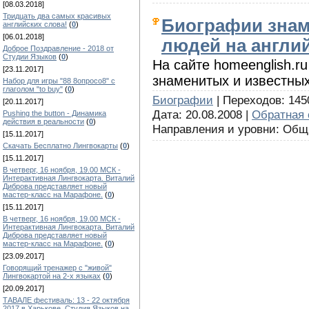
[08.03.2018]
Тридцать два самых красивых
Биографии знам
английских слова!
(
0
)
[06.01.2018]
людей на англи
Доброе Поздравление - 2018 от
Студии Языков
(
0
)
На сайте homeenglish.r
[23.11.2017]
знаменитых и известных
Набор для игры "88 8опросо8" с
глаголом "to buy"
(
0
)
Биографии
| Переходов: 1450
[20.11.2017]
Дата: 20.08.2008 |
Обратная 
Pushing the button - Динамика
действия в реальности
(
0
)
Направления и уровни: Об
[15.11.2017]
Скачать Бесплатно Лингвокарты
(
0
)
[15.11.2017]
В четверг, 16 ноября, 19.00 МСК -
Интерактивная Лингвокарта. Виталий
Диброва представляет новый
мастер-класс на Марафоне.
(
0
)
[15.11.2017]
В четверг, 16 ноября, 19.00 МСК -
Интерактивная Лингвокарта. Виталий
Диброва представляет новый
мастер-класс на Марафоне.
(
0
)
[23.09.2017]
Говорящий тренажер с "живой"
Лингвокартой на 2-х языках
(
0
)
[20.09.2017]
ТАВАЛЕ фестиваль: 13 - 22 октября
2017 в Харькове. Студия Языков на