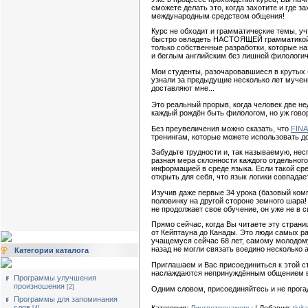
сможете делать это, когда захотите и где 
международным средством общения!
Курс не обходит и грамматические темы, уч
быстро овладеть НАСТОЯЩЕЙ грамматикой -
только собственные разработки, которые н
и беглым английским без лишней филологиче
Мои студенты, разочаровавшиеся в крутых 
узнали за предыдущие несколько лет мучен
доставляют мне...
Это реальный прорыв, когда человек две не
каждый рождён быть филологом, но уж говор
Без преувеличения можно сказать, что
FIN
тренингам, которые можете использовать до
Забудьте трудности и, так называемую, не
разная мера склонности каждого отдельног
информацией в среде языка. Если такой сре
открыть для себя, что язык логики совпадае
Изучив даже первые 34 урока (базовый ком
половинку на другой стороне земного шара!
не продолжает свое обучение, он уже не в 
Прямо сейчас, когда Вы читаете эту стран
от Кейптауна до Канады. Это люди самых р
учащемуся сейчас 68 лет, самому молодому
назад не могли связать воедино несколько 
Категории каталога
Приглашаем и Вас присоединиться к этой с
наслаждаются непринуждённым общением в 
Программы улучшения
произношения
[2]
Одним словом, присоединяйтесь и не прогад
Программы для запоминания
слов
Категория:
Лингвотренажеры
| Добавил:
tivita