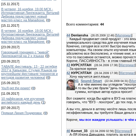
[15.11.2017]
В четверг, 16 ноября, 19.00 МСК -
Интерактивная Лингвокарта. Виталий
Диброва представляет новый
мастер-класс на Марафоне.
(
0
)
Всего комментариев:
44
[15.11.2017]
В четверг, 16 ноября, 19.00 МСК -
Интерактивная Лингвокарта. Виталий
44
Denlansha
[
Материал
]
(26.05.2009 12:46)
Диброва представляет новый
Каждый продвигает свой продукт - это впо
мастер-класс на Марафоне.
(
0
)
универсального средства для изучения язык
Конечно, сегодня все хотят быстро выучить
[23.09.2017]
компьютеры. На своем опыте изучения языка
Говорящий тренажер с "живой"
абсолютно все бесполезно, и чтение книг, и
Лингвокартой на 2-х языках
(
0
)
что-то пассивное останется, можно прочест
Короче, ПАССИВНОСТЬ - в этом главный
[20.09.2017]
43
НУРСУЛТАН
[
Материал
]
(28.04.2009 17:38)
ТАВАЛЕ фестиваль: 13 - 22 октября
За краткое время
2017 в Харькове. Студия Языков на
42
НУРСУЛТАН
[
Материал
]
(28.04.2009 17:38)
крупнейшем фестивале тренингов и
Хочу научится англ.языку
методов развития человека!
(
0
)
41
Sound-Smart
[
Мат
(22.04.2009 04:31)
[15.09.2017]
А в чём именно вы углядели "лохотр
А то вы бы уже брали "дичь покрупнее
You'll get the power!
(
0
)
суммы, которые автор курса просит!
[11.09.2017]
Вот скажите: когда Вы идёте в ВУЗ на платн
10 лайфхаков для изучения
говорить, что "ВУЗ - лохотрон", до тех пор,
английского каждый день
(
1
)
[07.09.2017]
А вы что, деньги в аптеку несёте лишь посл
неэффективным, вы требуете Ваши деньги на
Прямая Линия Поддержки.
(
0
)
Короче,
мы все жаждем услышать: в чём 
40
Kornet_33
[
Материал
]
(22.04.2009 02:56)
А-ЛЯ Илона Давыдова, платить за кота в 