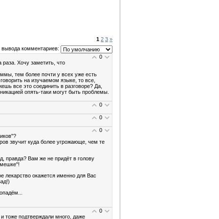
1
2
3
»
 вывода комментариев:
0
 раза. Хочу заметить, что
аммы, тем более почти у всех уже есть
говорить на изучаемом языке, то все,
жешь все это соединить в разговоре? Да,
уникацией опять-таки могут быть проблемы.
0
0
0
иков"?
ров звучит куда более угрожающе, чем те
д, правда? Вам же не придёт в голову
 мешке"!
ное лекарство окажется именно для Вас
ад!)
опадём...
0
 и тоже подтверждали много, даже