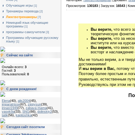
[4]
Обучающие игры
Просмотров:
130183
| Загрузок:
16543
| Ком
[1]
Тренажеры перевода
[2]
Лингвотренажеры
[7]
Немецкий язык обучающие
программы
[1]
Вы верите,
что всего з
программы-самоучители
[3]
теоретическую фонетику
Программы обучающие русскому
Вы верите,
что за неск
языку
[1]
институте или на курса
Вы верите,
что вместо
восторг и наслаждение 
Сейчас на сайте
Мы не только верим, а и твер
достижениями!
Онлайн всего:
3
И
мы верим в Вас,
потому чт
Гостей:
3
Поэтому более простым и ло
Пользователей:
0
правильно, естественным путе
Руководствуясь при этом не 
С днем рождения!
По
Elena
(40)
,
alis2004
(45)
,
imparatrisse
(67)
,
zippysun
(39)
,
innast1949
(77)
,
zabava-mama
(41)
,
vasek9a
(33)
,
SNG
(66)
,
dolinskiy2
(53)
,
tatik
(56)
,
kapitoshka
(42)
Сегодня сайт посетили
Система Эффективного