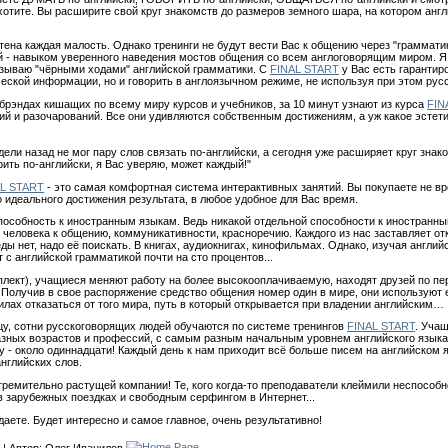
захотите. Вы расширите свой круг знакомств до размеров земного шара, на котором ан
тена каждая малость. Однако тренинги не будут вести Вас к общению через "граммат
 навыком уверенного наведения мостов общения со всем англоговорящим миром. Я н
азываю "чёрными ходами" английской грамматики. С
FINAL START
у Вас есть гарантир
ской информации, но и говорить в англоязычном режиме, не используя при этом русск
брэндах кишащих по всему миру курсов и учебников, за 10 минут узнают из курса
FIN
ий и разочарований. Все они удивляются собственным достижениям, а уж какое эстет
дели назад не мог пару слов связать по-английски, а сегодня уже расширяет круг знак
ить по-английски, я Вас уверяю, может каждый!"
AL START
- это самая комфортная система интерактивных занятий. Вы покупаете не вре
 идеального достижения результата, в любое удобное для Вас время.
способность к иностранным языкам. Ведь никакой отдельной способности к иностранн
о человека к общению, коммуникативности, красноречию. Каждого из нас заставляет о
ды нет, надо её поискать. В книгах, аудиокнигах, кинофильмах. Однако, изучая англи
т с английской грамматикой почти на сто процентов...
плект), учащиеся меняют работу на более высокооплачиваемую, находят друзей по пе
 Получив в свое распоряжение средство общения номер один в мире, они используют е
силах отказаться от того мира, путь в который открывается при владении английским…
ицу, сотни русскоговорящих людей обучаются по системе тренингов
FINAL START
. Уча
азных возрастов и профессий, с самым разным начальным уровнем английского языка
 - около одиннадцати! Каждый день к нам приходит всё больше писем на английском я
английских слов.
тремительно растущей компании! Те, кого когда-то преподаватели клеймили неспособ
зарубежных поездках и свободным серфингом в Интернет...
аете. Будет интересно и самое главное, очень результативно!
| Автор:
Олег Иванилов