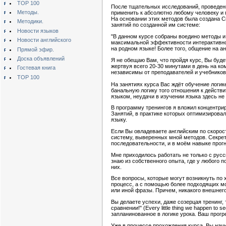
TOP 100
После тщательных исследований, проведен
Методы.
применить к абсолютно любому человеку и 
На основании этих методов была создана 
Методики.
занятий по созданной им системе:
Новости языков
"В данном курсе собраны воедино методы и
Новости английского
максимальной эффективности интерактивного
на родном языке! Более того, общение на а
Прямой эфир.
Доска объявлений
Я не обещаю Вам, что пройдя курс, Вы будет
жертвуя всего 20-30 минутами в день на к
Гостевая книга
независимы от преподавателей и учебников.
TOP 100
На занятиях курса Вас ждёт обучение логи
банальную логику того отношения к действи
языком, неудачи в изучении языка здесь не 
В программу тренингов я вложил концентри
Занятий, в практике которых оптимизиров
языку.
Если Вы овладеваете английским по скоро
систему, выверенных мной методов. Секрет
последовательности, и в моём навыке про
Мне приходилось работать не только с рус
знаю из собственного опыта, где у любого 
них.
Все вопросы, которые могут возникнуть по
процесс, а с помощью более подходящих мо
или иной фразы. Причем, никакого внешнего
Вы делаете успехи, даже созерцая тренинг,
сравнении!" (Every little thing we happen to see
запланинованное в логике урока. Ваш прог
Уже в процессе прохождения курса, Вы на