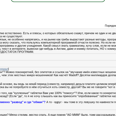
Порядок
лне естественно. Есть и плюсы, о которых обязательно скажут, причем не один и не два
а не существует.
 язык, не особенно напрягаясь, и на рынке как грибы вырастают разные методы, прогр
 могу сказать, что пользуясь компьютерной программой отчасти полезно. Но если не 
 программы и другие ухищрения. Какой смысл знать грамматику, кучу слов, если не мо
ь текст в интернете, вывески где-нибудь в Англии, даже и книжку почитать, НО с комм
 НЕДОСТАТОК ПРОГРАММ.
ериал
]
он"? Можно поконкретней, без эпитетов и ссылок на "звучание имён известных мошенн
", чем этих местных микро-мошенников! Как насчёт Madoff? Десятки миллиардов долла
ой основе, вы ведь за некий период (семестр, например) деньги платите целиком вперё
 пока вы не попробуете в нём отучиться хоть семестр, другой? Вы же не говорите "кот в
е того, как "купленные" таблетки Вам уже 100% "помогут"? Или, если какое-то конкрет
зад? (Если "да", то я не хочу слышать как вы приносите "опробованные" таблетки наз
именно "развод" и где "обман"?
А то - вдруг - мы тоже в эту ловушку по наивности п
мешке? Мягко стелим, жестко спать. А еще помню "АО МММ" было, тоже рассказывали,