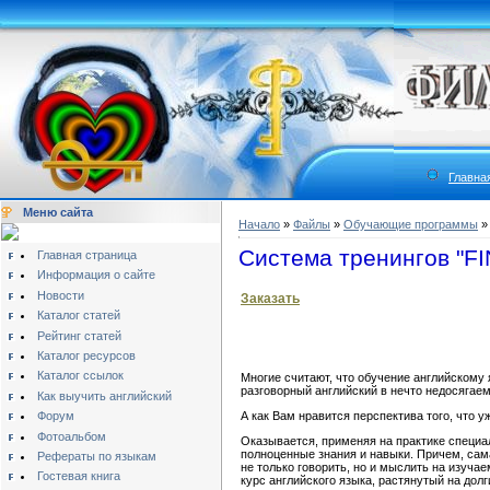
Главна
Меню сайта
Начало
»
Файлы
»
Обучающие программы
Система тренингов "F
Главная страница
Информация о сайте
Новости
Заказать
Каталог статей
Рейтинг статей
Каталог ресурсов
Каталог ссылок
Многие считают, что обучение английскому 
разговорный английский в нечто недосягаемо
Как выучить английский
А как Вам нравится перспектива того, что 
Форум
Фотоальбом
Оказывается, применяя на практике специа
полноценные знания и навыки. Причем, сам
Рефераты по языкам
не только говорить, но и мыслить на изуча
Гостевая книга
курс английского языка, растянутый на долг