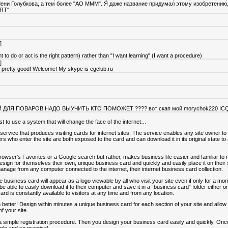
 Лени Голубкова, а тем более "АО МММ". Я даже название придумал этому изобретению,
RT"
]
ant to do or act is the right pattern) rather than "I want learning" (I want a procedure)
]
's pretty good! Welcome! My skype is egclub.ru
ЛЯ ПОВАРОВ НАДО ВЫУЧИТЬ КТО ПОМОЖЕТ ???? вот скап мой morychok220 ICQ
st to use a system that will change the face of the internet…
service that produces visiting cards for internet sites. The service enables any site owner to
rfers who enter the site are both exposed to the card and can download it in its original state to
wser’s Favorites or a Google search but rather, makes business life easier and familiar to n
ign for themselves their own, unique business card and quickly and easily place it on their 
anage from any computer connected to the internet, their internet business card collection.
 business card will appear as a logo viewable by all who visit your site even if only for a mo
ll be able to easily download it to their computer and save it in a “business card” folder either 
ard is constantly available to visitors at any time and from any location.
 better! Design within minutes a unique business card for each section of your site and allow t
f your site.
a simple registration procedure. Then you design your business card easily and quickly. Once
ple and so practical.