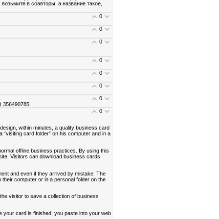
 возьмите в соавторы, а название такое,
0
0
0
0
0
0
0
 356490785
0
 design, within minutes, a quality business card
 a “visiting card folder” on his computer and in a
ormal offline business practices. By using this
site. Visitors can download business cards
ment and even if they arrived by mistake. The
on their computer or in a personal folder on the
he visitor to save a collection of business
 your card is finished, you paste into your web