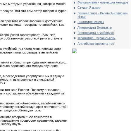
Филолингвия - коллекция методов
вные методы и упражнения, которые можно
Студия Языков
т ресурс. Вот что сам автор говорит о курсе
Легкий Старт - Выучи Английский
Играя
ли простота использования и достижение
Лингвотренажеры
овек начинает говорить по-английски, как
Лингвокарта Вконтакте
Лингвокарта в Фейсбуке
00 процентов гарантировать Вам, что,
Філолінгвія - українською!
ду собственной грамотной речи и станете
Английские времена тест
 английский, Вы всего лишь вспоминаете
х прежних попыток овладеть английским
каний в области преподавания английского.
мально-вариативного метода обучения
а, а посредством упорядоченных в единую
ожности, выстроенных в уникальной
азы.
не только в России. Поэтому я заранее
гов и составлении объяснений к каждому из
о не с помощью объяснения, перебивающего
итивному английскому через логичность той
в процессе обгона диктора.
спомните афоризм "Всё познаётся в
я управление процессом сравнения, заранее
 кнопку паузы.
реть на мир англоязычными глазами. Вы