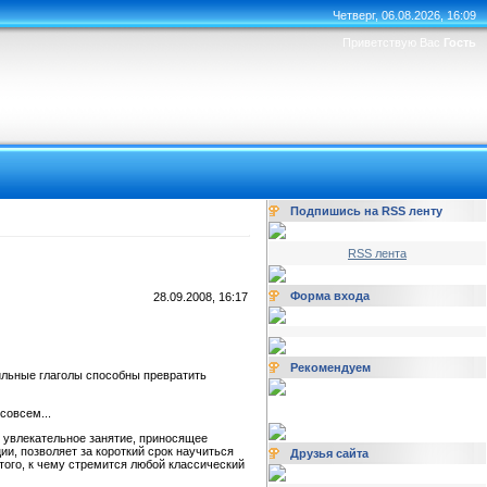
Четверг, 06.08.2026, 16:09
Приветствую Вас
Гость
Подпишись на RSS ленту
RSS лента
Форма входа
28.09.2008, 16:17
Рекомендуем
вильные глаголы способны превратить
совсем...
 увлекательное занятие, приносящее
и, позволяет за короткий срок научиться
Друзья сайта
того, к чему стремится любой классический