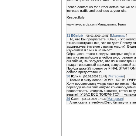
Please contact us for further details, we will b
increase traffic and business at your site.
Respectfully
www.favocards.com Management Team
31
EGclub
[
Материал
]
(06.03.2009 10:51)
То, что Вы предлагаете, Юлия, - это непл
языка иностранными, это не даст. Потому чт
архитектуры (умение строить мысли). Будет
изучением я з ы к а не имеет.
Обращаюсь также к людям, которые ещё не
книги на английском и любом иностранном 
английски, Вы забудете, что язык иностран
неадаптированный вариант, выпущенный за 
Пройдя даже 25 тренингов FINAL START ONLI
сейчас предостаточно.
30
Юлия
[
Материал
]
(05.03.2009 21:49)
Только и вижу слова : ХОЧУ...ХОЧУ.. ОЧЕ
Хочу посоветовать учить язык по темам! На
переводи на английский(это конечно удобней 
посоветовать начинать с книжек, которые з
верьте!!! У ВАС ВСЁ ПОЛУЧИТСЯ!!!! успехов)
29
Саня
[
Материал
]
(03.03.2009 07:23)
А как скачать учебникЮчто бы выучить ан