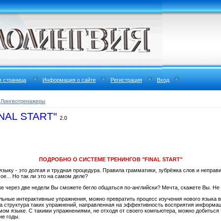
я страница
Информация о сайте
Регистрация
Вход
»
Лингвотренажеры
INAL START"
2.0
ПОДРОБНО О СИСТЕМЕ ТРЕНИНГОВ "FINAL START"
языку - это долгая и трудная процедура. Правила грамматики, зубрёжка слов и непра
е... Но так ли это на самом деле?
уже через две недели Вы сможете бегло общаться по-английски? Мечта, скажете Вы. Не 
льные интерактивные упражнения, можно превратить процесс изучения нового языка в
а структура таких упражнений, направленная на эффективность восприятия информаци
емом языке. С такими упражнениями, не отходя от своего компьютера, можно добиться 
ие годы.