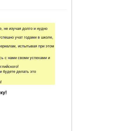
, не изучая долго и нудно
успешно учат годами в школе,
риалам, испытывая при этом
сь с нами своми успехами и
глийского!
и будете делать это
!
ку!