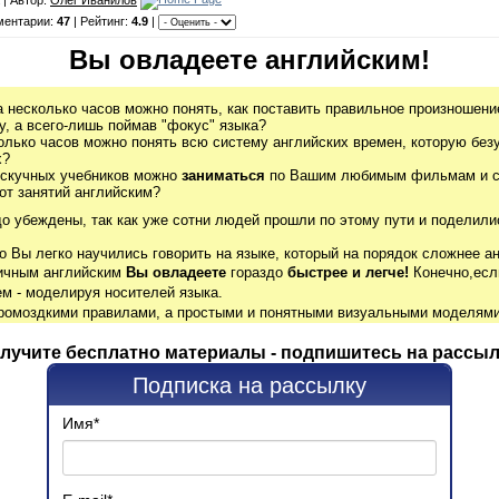
ментарии:
47
| Рейтинг:
4.9
|
Вы овладеете английским!
а несколько часов можно понять, как поставить правильное произношение
, а всего-лишь поймав "фокус" языка?
олько часов можно понять всю систему английских времен, которую без
х?
 скучных учебников можно
заниматься
по Вашим любимым фильмам и се
от занятий английским?
до убеждены, так как уже сотни людей прошли по этому пути и поделили
о Вы легко научились говорить на языке, который на порядок сложнее ан
гичным английским
Вы овладеете
гораздо
быстрее и легче!
Конечно,есл
м - моделируя носителей языка.
громоздкими правилами, а простыми и понятными визуальными моделями
лучите бесплатно материалы - подпишитесь на рассыл
Подписка на рассылку
Имя
*