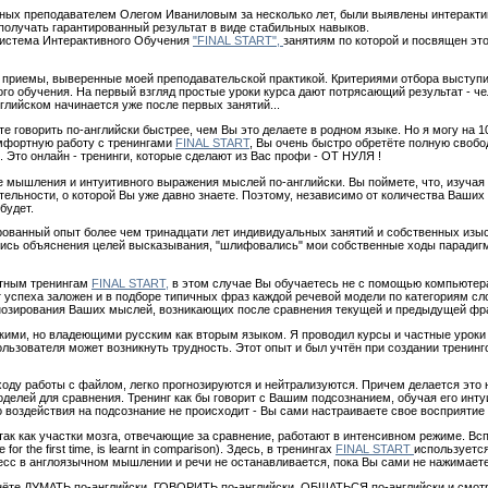
ных преподавателем Олегом Иваниловым за несколько лет, были выявлены интеракти
получать гарантированный результат в виде стабильных навыков.
Система Интерактивного Обучения
"FINAL START",
занятиям по которой и посвящен это
 приемы, выверенные моей преподавательской практикой. Критериями отбора выступи
 обучения. На первый взгляд простые уроки курса дают потрясающий результат - чел
нглийском начинается уже после первых занятий...
е говорить по-английски быстрее, чем Вы это делаете в родном языке. Но я могу на 1
омфортную работу с тренингами
FINAL START
, Вы очень быстро обретёте полную свобо
 Это онлайн - тренинги, которые сделают из Вас профи - ОТ НУЛЯ !
ке мышления и интуитивного выражения мыслей по-английски. Вы поймете, что, изучая
тельности, о которой Вы уже давно знаете. Поэтому, независимо от количества Ваши
будет.
рованный опыт более чем тринадцати лет индивидуальных занятий и собственных изыс
ались объяснения целей высказывания, "шлифовались" мои собственные ходы парадиг
стным тренингам
FINAL START,
в этом случае Вы обучаетесь не с помощью компьютер
 успеха заложен и в подборе типичных фраз каждой речевой модели по категориям сл
гнозирования Ваших мыслей, возникающих после сравнения текущей и предыдущей фр
скими, но владеющими русским как вторым языком. Я проводил курсы и частные уроки 
пользователя может возникнуть трудность. Этот опыт и был учтён при создании тренин
 ходу работы с файлом, легко прогнозируются и нейтрализуются. Причем делается эт
делей для сравнения. Тренинг как бы говорит с Вашим подсознанием, обучая его инту
 воздействия на подсознание не происходит - Вы сами настраиваете свое восприятие 
 так как участки мозга, отвечающие за сравнение, работают в интенсивном режиме. В
 for the first time, is learnt in comparison). Здесь, в тренингах
FINAL START
используетс
ресс в англоязычном мышлении и речи не останавливается, пока Вы сами не нажимаете
чнёте ДУМАТЬ по-английски, ГОВОРИТЬ по-английски, ОБЩАТЬСЯ по-английски и смот