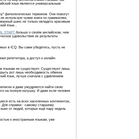
глийский язык является универсальным
ику" филологических терминов. Они помогут
е использую чужие книги по грамматике,
ованный шанс не только овладеть красивым
ий язык...
AL START
больше о своём английском, чем
ическое удовольствие их результаты
омых в ICQ. Вы сами убедитесь, пусть не
мя репетитора, а доступ к онлайн-
ым языкам не существует. Существует лишь
ткрыть рот лишь необходимость обмена
йский язык, лучше сначала с удивлением
реписке и даже умудряются найти свою
го на полную катушку. И даже если человек
щиеся есть на всех населенных континентах,
. Для справки - самому старшему
зыке от людей, которые ещё пару недель
ностью к иностранным языкам, уже