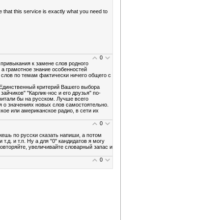
e that this service is exactly what you need to
0
и привыкания к замене слов родного
, а грамотное знание особенностей
 слов по темам фактически ничего общего с
Единственный критерий Вашего выбора
йчиков" "Карлик-нос и его друзья" по-
читали бы на русском. Лучше всего
я о значениях новых слов самостоятельно.
кое или американское радио, в сети их
0
жешь по русски сказать напиши, а потом
.д. и т.п. Ну а для "0" кандидатов я могу
повторяйте, увеличивайте словарный запас и
0