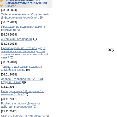
Самостоятельного Изучения
Языков
[28.08.2024]
Тайное знание элиты: Структурный
Дифференциал Коржибского
(
0
)
[06.02.2019]
Прекращение поддержки домена
filolingvia.ru
(
0
)
[14.08.2018]
Английский без правил!
(
1
)
[13.08.2018]
Прогнозирование - это не чудо, а
Получ
технология или зачем искусство
стратегии тем, кто учит английский
язык?
(
0
)
[08.03.2018]
Тридцать два самых красивых
английских слова!
(
0
)
[06.01.2018]
Доброе Поздравление - 2018 от
Студии Языков
(
0
)
[23.11.2017]
Набор для игры "88 8опросо8" с
глаголом "to buy"
(
0
)
[20.11.2017]
Pushing the button - Динамика
действия в реальности
(
0
)
[15.11.2017]
Скачать Бесплатно Лингвокарты
(
0
)