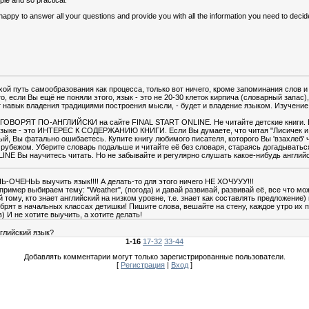
e happy to answer all your questions and provide you with all the information you need to decid
охой путь самообразования как процесса, только вот ничего, кроме запоминания слов 
о, если Вы ещё не поняли этого, язык - это не 20-30 клеток кирпича (словарный запас)
 навык владения традициями построения мысли, - будет и владение языком. Изучение
 ГОВОРЯТ ПО-АНГЛИЙСКИ на сайте FINAL START ONLINE. Не читайте детские книги. 
языке - это ИНТЕРЕС К СОДЕРЖАНИЮ КНИГИ. Если Вы думаете, что читая "Лисичек и за
ный, Вы фатально ошибаетесь. Купите книгу любимого писателя, которого Вы 'взахлеб' 
рубежом. Уберите словарь подальше и читайте её без словаря, стараясь догадыватьс
NE Вы научитесь читать. Но не забывайте и регулярно слушать какое-нибудь английс
НЬ-ОЧЕНЬЬ выучить язык!!!! А делать-то для этого ничего НЕ ХОЧУУУ!!!
пример выбираем тему: "Weather", (погода) и давай развивай, развивай её, все что мо
тому, кто знает английский на низком уровне, т.е. знает как составлять предложение) и т
убрят в начальных классах детишки! Пишите слова, вешайте на стену, каждое утро их 
 И не хотите выучить, а хотите делать!
глийский язык?
1-16
17-32
33-44
Добавлять комментарии могут только зарегистрированные пользователи.
[
Регистрация
|
Вход
]