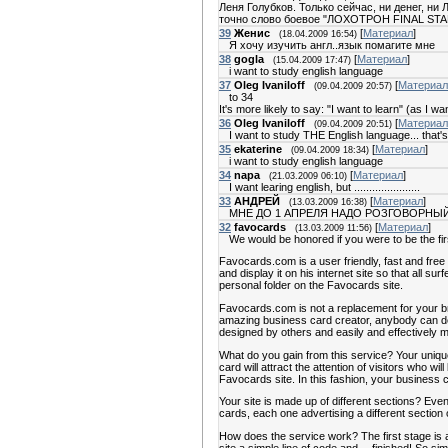
Леня Голубков. Только сейчас, ни денег, ни
точно слово боевое "ЛОХОТРОН FINAL STA
39
Женис
[
Материал
]
(18.04.2009 16:54)
Я хочу изучить англ..язык помагите мне
38
gogla
[
Материал
]
(15.04.2009 17:47)
i want to study english language
37
Oleg Ivaniloff
[
Материал
(09.04.2009 20:57)
to 34
It's more likely to say: "I want to learn" (as I w
36
Oleg Ivaniloff
[
Материал
(09.04.2009 20:51)
I want to study THE English language... that
35
ekaterine
[
Материал
]
(09.04.2009 18:34)
i want to study english language
34
napa
[
Материал
]
(21.03.2009 06:10)
I want learing english, but ......................
33
АНДРЕЙ
[
Материал
]
(13.03.2009 16:38)
МНЕ ДО 1 АПРЕЛЯ НАДО РОЗГОВОРНЫЙ Д
32
favocards
[
Материал
]
(13.03.2009 11:56)
We would be honored if you were to be the fir
Favocards.com is a user friendly, fast and free 
and display it on his internet site so that all su
personal folder on the Favocards site.
Favocards.com is not a replacement for your bro
amazing business card creator, anybody can des
designed by others and easily and effectively m
What do you gain from this service? Your unique
card will attract the attention of visitors who wi
Favocards site. In this fashion, your business c
Your site is made up of different sections? Even
cards, each one advertising a different section o
How does the service work? The first stage is 
site a simple line of code and….finished! So sim