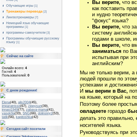
[4]
Вы верите,
что вс
Обучающие игры
[1]
как поставить пра
Тренажеры перевода
[2]
и нудно теоретиче
Лингвотренажеры
[7]
"фокус" языка?
Немецкий язык обучающие
Вы верите,
что за
программы
[1]
систему английск
программы-самоучители
[3]
годами в школе, и
Программы обучающие русскому
языку
[1]
Вы верите,
что вм
заниматься
по Ва
Сейчас на сайте
испытывая при это
английским?
Онлайн всего:
4
Гостей:
4
Мы не только верим, а 
Пользователей:
0
людей прошли по этому
успехами и достижени
И
мы верим в Вас,
по
С днем рождения!
на языке, который на п
Elena
(40)
,
alis2004
(45)
,
Поэтому более просты
imparatrisse
(67)
,
zippysun
(39)
,
innast1949
(77)
,
zabava-mama
(41)
,
овладеете
гораздо
быс
vasek9a
(33)
,
SNG
(66)
,
dolinskiy2
(53)
,
tatik
(56)
,
kapitoshka
(42)
делать это правильно,
носителей языка.
Сегодня сайт посетили
Руководствуясь при эт
Система Эффективного