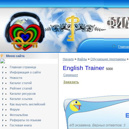
Главна
Меню сайта
Начало
»
Файлы
»
Обучающие программы
English Trainer
Главная страница
5000
Информация о сайте
Скриншот
Новости
Заказать
Каталог статей
Рейтинг статей
Каталог ресурсов
Каталог ссылок
Как выучить английский
Форум
Фотоальбом
Рефераты по языкам
Гостевая книга