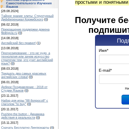
простыми и понятными
Самостоятельного Изучения
Языков
[28.08.2024]
Тайное знание элиты: Структурный
Получите бе
Дифференциал Коржибского
(
0
)
[06.02.2019]
подпишит
Прекращение поддержки домена
filolingvia.ru
(
0
)
[14.08.2018]
Под
Английский без правил!
(
1
)
[13.08.2018]
Имя
*
Прогнозирование - это не чудо, а
технология или зачем искусство
стратегии тем, кто учит английский
язык?
(
0
)
[08.03.2018]
E-mail
*
Тридцать два самых красивых
английских слова!
(
0
)
[06.01.2018]
Доброе Поздравление - 2018 от
Ни
Студии Языков
(
0
)
[23.11.2017]
Набор для игры "88 8опросо8" с
глаголом "to buy"
(
0
)
[20.11.2017]
Pushing the button - Динамика
действия в реальности
(
0
)
[15.11.2017]
Скачать Бесплатно Лингвокарты
(
0
)