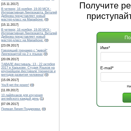
Получите
ре
[15.11.2017]
В четверг, 16 ноября, 19.00 МСК -
Интерактивная Лингвокарта. Виталий
приступай
Диброва представляет новый
мастер-класс на Марафоне.
(
0
)
[15.11.2017]
В четверг, 16 ноября, 19.00 МСК -
Интерактивная Лингвокарта. Виталий
Диброва представляет новый
По
мастер-класс на Марафоне.
(
0
)
[23.09.2017]
Имя
*
Говорящий тренажер с "живой"
Лингвокартой на 2-х языках
(
0
)
[20.09.2017]
ТАВАЛЕ фестиваль: 13 - 22 октября
E-mail
*
2017 в Харькове. Студия Языков на
крупнейшем фестивале тренингов и
методов развития человека!
(
0
)
[15.09.2017]
You'll get the power!
(
0
)
Ни
[11.09.2017]
10 лайфхаков для изучения
английского каждый день
(
1
)
[07.09.2017]
Прямая Линия Поддержки.
(
0
)