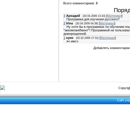
Всего комментариев:
3
Поряд
3
Аркадий
[
Материал
]
(20.04.2009 13:43)
Программа для изучения русского?
2
Irina
[
Материал
]
(20.04.2009 04:38)
Ну хотя бы в программах по обучению яз
"аккомпанИмент"! Программой не пользовала
доморощенной.
1
куен
[
Материал
]
(02.02.2009 17:31)
яч имсч
Добавлять комментарии 
Copyrigh
Сайт уп