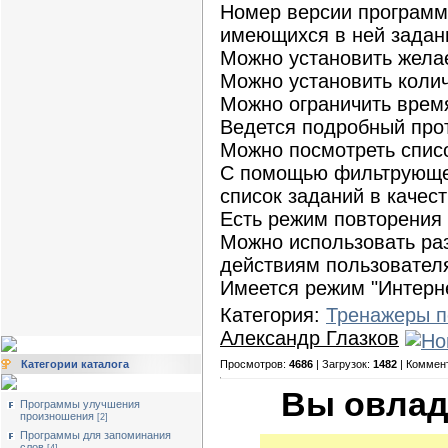
Номер версии программ
имеющихся в ней задан
Можно установить жела
Можно установить колич
Можно ограничить время
Ведется подробный про
Можно посмотреть списо
С помощью фильтрующег
список заданий в качес
Есть режим повторения 
Можно использовать ра
действиям пользовател
Имеется режим "Интерн
Категория:
Тренажеры п
Александр Глазков
Просмотров:
4686
| Загрузок:
1482
| Коммен
Категории каталога
Вы овлад
Программы улучшения
произношения
[2]
Программы для запоминания
слов