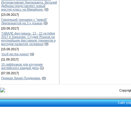
Интерактивная Лингвокарта. Виталий
Диброва представляет новый
мастер-класс на Марафоне.
(
0
)
[23.09.2017]
Говорящий тренажер с "живой"
Лингвокартой на 2-х языках
(
0
)
[20.09.2017]
ТАВАЛЕ фестиваль: 13 - 22 октября
2017 в Харькове. Студия Языков на
крупнейшем фестивале тренингов и
методов развития человека!
(
0
)
[15.09.2017]
You'll get the power!
(
0
)
[11.09.2017]
10 лайфхаков для изучения
английского каждый день
(
1
)
[07.09.2017]
Прямая Линия Поддержки.
(
0
)
Copyrigh
Сайт уп