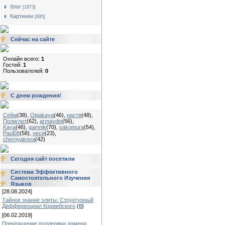
блог
[1873]
Картинки
[695]
Сейчас на сайте
Онлайн всего:
1
Гостей:
1
Пользователей:
0
С днем рождения!
Сейм
(38)
,
Olgakaya
(46)
,
настя
(48)
,
Полиглот
(62)
,
armaydin
(56)
,
Kaya
(46)
,
gamnik
(70)
,
sakomura
(54)
,
Paul08
(58)
,
неси
(23)
,
chernyakova
(42)
Сегодня сайт посетили
Система Эффективного
Самостоятельного Изучения
Языков
[28.08.2024]
Тайное знание элиты: Структурный
Дифференциал Коржибского
(
0
)
[06.02.2019]
Прекращение поддержки домена