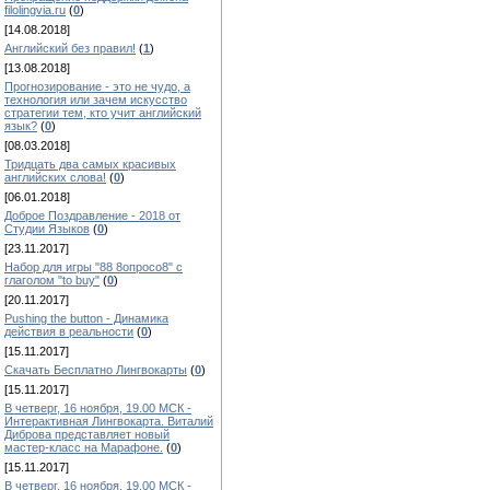
filolingvia.ru
(
0
)
[14.08.2018]
Английский без правил!
(
1
)
[13.08.2018]
Прогнозирование - это не чудо, а
технология или зачем искусство
стратегии тем, кто учит английский
язык?
(
0
)
[08.03.2018]
Тридцать два самых красивых
английских слова!
(
0
)
[06.01.2018]
Доброе Поздравление - 2018 от
Студии Языков
(
0
)
[23.11.2017]
Набор для игры "88 8опросо8" с
глаголом "to buy"
(
0
)
[20.11.2017]
Pushing the button - Динамика
действия в реальности
(
0
)
[15.11.2017]
Скачать Бесплатно Лингвокарты
(
0
)
[15.11.2017]
В четверг, 16 ноября, 19.00 МСК -
Интерактивная Лингвокарта. Виталий
Диброва представляет новый
мастер-класс на Марафоне.
(
0
)
[15.11.2017]
В четверг, 16 ноября, 19.00 МСК -