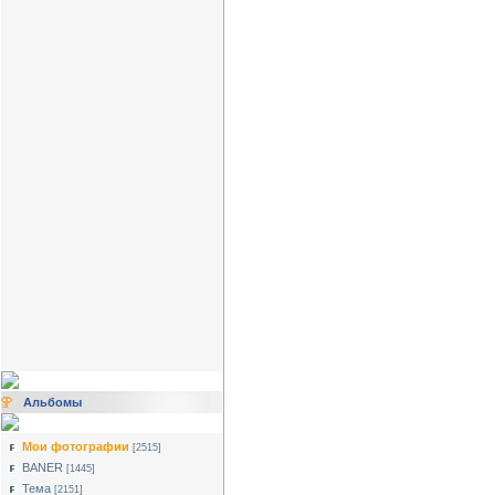
Альбомы
Мои фотографии
[2515]
BANER
[1445]
Тема
[2151]