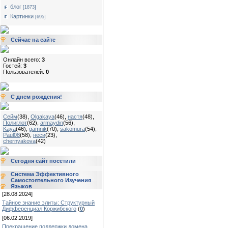
блог
[1873]
Картинки
[695]
Сейчас на сайте
Онлайн всего:
3
Гостей:
3
Пользователей:
0
С днем рождения!
Сейм
(38)
,
Olgakaya
(46)
,
настя
(48)
,
Полиглот
(62)
,
armaydin
(56)
,
Kaya
(46)
,
gamnik
(70)
,
sakomura
(54)
,
Paul08
(58)
,
неси
(23)
,
chernyakova
(42)
Сегодня сайт посетили
Система Эффективного
Самостоятельного Изучения
Языков
[28.08.2024]
Тайное знание элиты: Структурный
Дифференциал Коржибского
(
0
)
[06.02.2019]
Прекращение поддержки домена