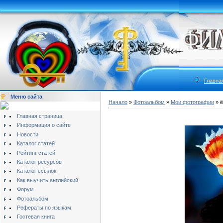
Главна
Меню сайта
Начало
»
Фотоальбом
»
Мои фотографии
» ё
Главная страница
Информация о сайте
Новости
Каталог статей
Рейтинг статей
Каталог ресурсов
Каталог ссылок
Как выучить английский
Форум
Фотоальбом
Рефераты по языкам
Гостевая книга