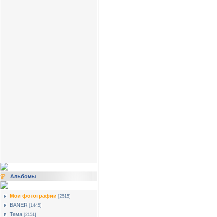
Альбомы
Мои фотографии
[2515]
BANER
[1445]
Тема
[2151]