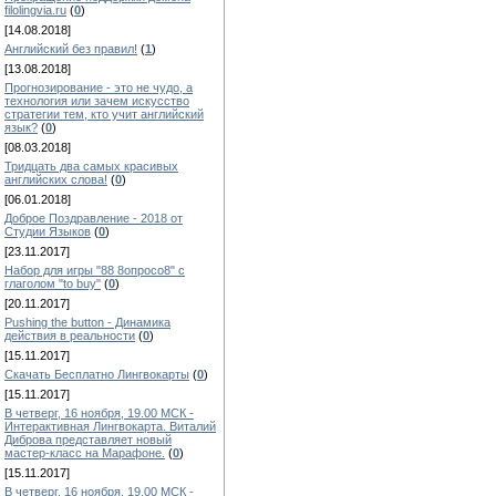
filolingvia.ru
(
0
)
[14.08.2018]
Английский без правил!
(
1
)
[13.08.2018]
Прогнозирование - это не чудо, а
технология или зачем искусство
стратегии тем, кто учит английский
язык?
(
0
)
[08.03.2018]
Тридцать два самых красивых
английских слова!
(
0
)
[06.01.2018]
Доброе Поздравление - 2018 от
Студии Языков
(
0
)
[23.11.2017]
Набор для игры "88 8опросо8" с
глаголом "to buy"
(
0
)
[20.11.2017]
Pushing the button - Динамика
действия в реальности
(
0
)
[15.11.2017]
Скачать Бесплатно Лингвокарты
(
0
)
[15.11.2017]
В четверг, 16 ноября, 19.00 МСК -
Интерактивная Лингвокарта. Виталий
Диброва представляет новый
мастер-класс на Марафоне.
(
0
)
[15.11.2017]
В четверг, 16 ноября, 19.00 МСК -