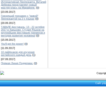
Интерактивная Лингвокарта. Виталий
Диброва представляет новый
мастер-класс на Марафоне.
(
0
)
[23.09.2017]
Говорящий тренажер с "живой"
Лингвокартой на 2-х языках
(
0
)
[20.09.2017]
ТАВАЛЕ фестиваль: 13 - 22 октября
2017 в Харькове. Студия Языков на
крупнейшем фестивале тренингов и
методов развития человека!
(
0
)
[15.09.2017]
You'll get the power!
(
0
)
[11.09.2017]
10 лайфхаков для изучения
английского каждый день
(
1
)
[07.09.2017]
Прямая Линия Поддержки.
(
0
)
Copyrigh
Сайт уп