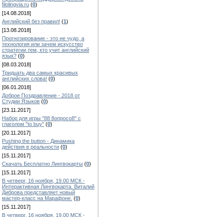
filolingvia.ru
(
0
)
[14.08.2018]
Английский без правил!
(
1
)
[13.08.2018]
Прогнозирование - это не чудо, а
технология или зачем искусство
стратегии тем, кто учит английский
язык?
(
0
)
[08.03.2018]
Тридцать два самых красивых
английских слова!
(
0
)
[06.01.2018]
Доброе Поздравление - 2018 от
Студии Языков
(
0
)
[23.11.2017]
Набор для игры "88 8опросо8" с
глаголом "to buy"
(
0
)
[20.11.2017]
Pushing the button - Динамика
действия в реальности
(
0
)
[15.11.2017]
Скачать Бесплатно Лингвокарты
(
0
)
[15.11.2017]
В четверг, 16 ноября, 19.00 МСК -
Интерактивная Лингвокарта. Виталий
Диброва представляет новый
мастер-класс на Марафоне.
(
0
)
[15.11.2017]
В четверг, 16 ноября, 19.00 МСК -