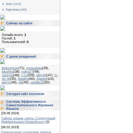
блог
[1873]
Картинки
[695]
Сейчас на сайте
Онлайн всего:
1
Гостей:
1
Пользователей:
0
С днем рождения!
lenkovskay
(71)
,
горошинка
(39)
,
lulushka
(38)
,
yuliya77
(49)
,
xarizma
(48)
,
y-zof
(59)
,
hitriy99
(47)
,
О-
ля-ля
(35)
,
Natalya
(60)
,
Админ
(114)
,
иисус
(46)
,
vik
(40)
,
vasilda32
(82)
Сегодня сайт посетили
Система Эффективного
Самостоятельного Изучения
Языков
[28.08.2024]
Тайное знание элиты: Структурный
Дифференциал Коржибского
(
0
)
[06.02.2019]
Прекращение поддержки домена