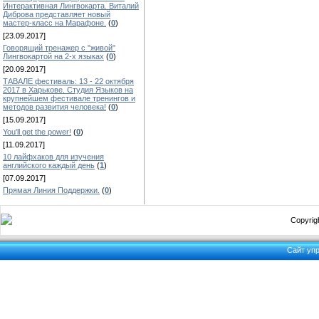
Интерактивная Лингвокарта. Виталий
Диброва представляет новый
мастер-класс на Марафоне.
(
0
)
[23.09.2017]
Говорящий тренажер с "живой"
Лингвокартой на 2-х языках
(
0
)
[20.09.2017]
ТАВАЛЕ фестиваль: 13 - 22 октября
2017 в Харькове. Студия Языков на
крупнейшем фестивале тренингов и
методов развития человека!
(
0
)
[15.09.2017]
You'll get the power!
(
0
)
[11.09.2017]
10 лайфхаков для изучения
английского каждый день
(
1
)
[07.09.2017]
Прямая Линия Поддержки.
(
0
)
Copyrigh
Сайт уп