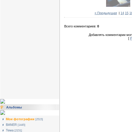
« Предыдущая
|
14
15
1
Всего комментариев:
0
Добавлять комментарии могу
[
Р
Альбомы
Мои фотографии
[2515]
BANER
[1445]
Тема
[2151]