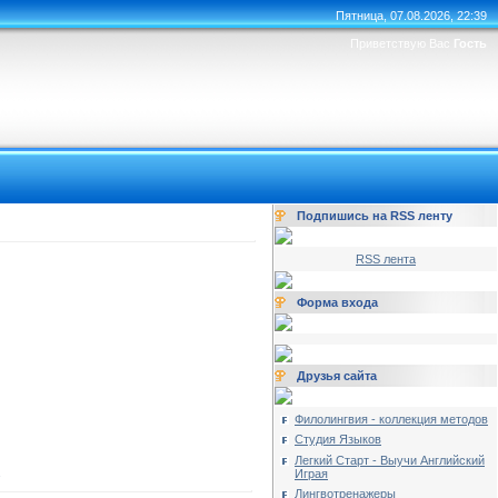
Пятница, 07.08.2026, 22:39
Приветствую Вас
Гость
Подпишись на RSS ленту
RSS лента
Форма входа
Друзья сайта
Филолингвия - коллекция методов
Студия Языков
Легкий Старт - Выучи Английский
Играя
Лингвотренажеры