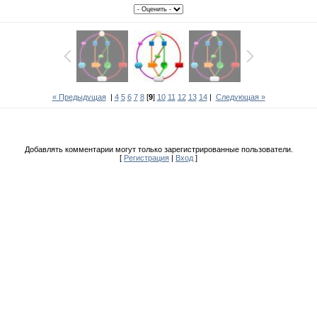
« Предыдущая
|
4
5
6
7
8
[
9
]
10
11
12
13
14
|
Следующая »
Добавлять комментарии могут только зарегистрированные пользователи.
[
Регистрация
|
Вход
]