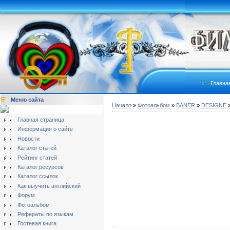
Главна
Меню сайта
Начало
»
Фотоальбом
»
BANER
»
DESIGNE
»
Главная страница
Информация о сайте
Новости
Каталог статей
Рейтинг статей
Каталог ресурсов
Каталог ссылок
Как выучить английский
Форум
Фотоальбом
Рефераты по языкам
Гостевая книга