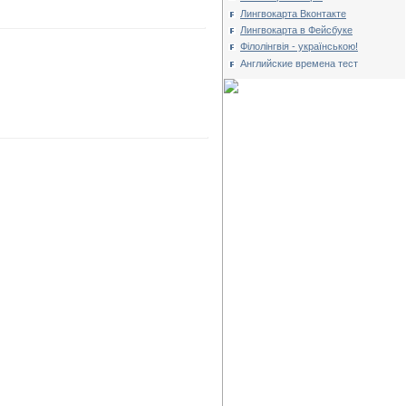
Лингвокарта Вконтакте
Лингвокарта в Фейсбуке
Філолінгвія - українською!
Английские времена тест