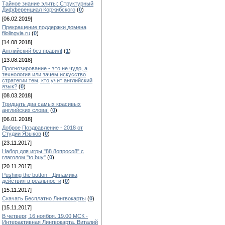
Тайное знание элиты: Структурный
Дифференциал Коржибского
(
0
)
[06.02.2019]
Прекращение поддержки домена
filolingvia.ru
(
0
)
[14.08.2018]
Английский без правил!
(
1
)
[13.08.2018]
Прогнозирование - это не чудо, а
технология или зачем искусство
стратегии тем, кто учит английский
язык?
(
0
)
[08.03.2018]
Тридцать два самых красивых
английских слова!
(
0
)
[06.01.2018]
Доброе Поздравление - 2018 от
Студии Языков
(
0
)
[23.11.2017]
Набор для игры "88 8опросо8" с
глаголом "to buy"
(
0
)
[20.11.2017]
Pushing the button - Динамика
действия в реальности
(
0
)
[15.11.2017]
Скачать Бесплатно Лингвокарты
(
0
)
[15.11.2017]
В четверг, 16 ноября, 19.00 МСК -
Интерактивная Лингвокарта. Виталий