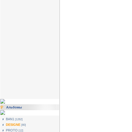
Альбомы
BAN1
[1262]
DESIGNE
[80]
PROTO
[12]