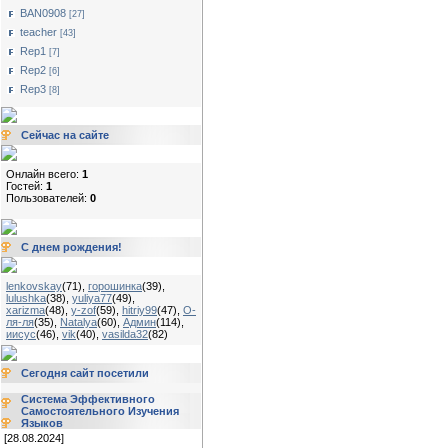
BAN0908
[27]
teacher
[43]
Rep1
[7]
Rep2
[6]
Rep3
[8]
Сейчас на сайте
Онлайн всего:
1
Гостей:
1
Пользователей:
0
С днем рождения!
lenkovskay
(71)
,
горошинка
(39)
,
lulushka
(38)
,
yuliya77
(49)
,
xarizma
(48)
,
y-zof
(59)
,
hitriy99
(47)
,
О-
ля-ля
(35)
,
Natalya
(60)
,
Админ
(114)
,
иисус
(46)
,
vik
(40)
,
vasilda32
(82)
Сегодня сайт посетили
Система Эффективного
Самостоятельного Изучения
Языков
[28.08.2024]