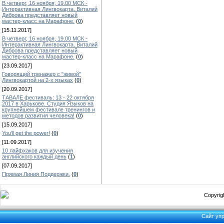
В четверг, 16 ноября, 19.00 МСК -
Интерактивная Лингвокарта. Виталий
Диброва представляет новый
мастер-класс на Марафоне.
(
0
)
[15.11.2017]
В четверг, 16 ноября, 19.00 МСК -
Интерактивная Лингвокарта. Виталий
Диброва представляет новый
мастер-класс на Марафоне.
(
0
)
[23.09.2017]
Говорящий тренажер с "живой"
Лингвокартой на 2-х языках
(
0
)
[20.09.2017]
ТАВАЛЕ фестиваль: 13 - 22 октября
2017 в Харькове. Студия Языков на
крупнейшем фестивале тренингов и
методов развития человека!
(
0
)
[15.09.2017]
You'll get the power!
(
0
)
[11.09.2017]
10 лайфхаков для изучения
английского каждый день
(
1
)
[07.09.2017]
Прямая Линия Поддержки.
(
0
)
Copyrigh
Сайт уп