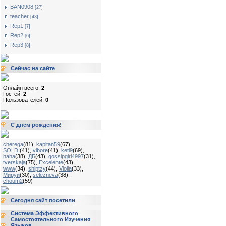
BAN0908
[27]
teacher
[43]
Rep1
[7]
Rep2
[6]
Rep3
[8]
Сейчас на сайте
Онлайн всего:
2
Гостей:
2
Пользователей:
0
С днем рождения!
cherega
(81)
,
kapitan59
(67)
,
SOLDI
(41)
,
vibore
(41)
,
keti9
(69)
,
haha
(38)
,
ДБ
(43)
,
gossipgirl4997
(31)
,
tverskaja
(75)
,
Excelente
(43)
,
www
(34)
,
shiptzy
(44)
,
Violia
(33)
,
Мируи
(30)
,
selezneva
(38)
,
choum2
(59)
Сегодня сайт посетили
Система Эффективного
Самостоятельного Изучения
Языков