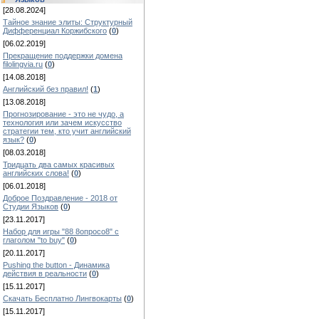
[28.08.2024]
Тайное знание элиты: Структурный
Дифференциал Коржибского
(
0
)
[06.02.2019]
Прекращение поддержки домена
filolingvia.ru
(
0
)
[14.08.2018]
Английский без правил!
(
1
)
[13.08.2018]
Прогнозирование - это не чудо, а
технология или зачем искусство
стратегии тем, кто учит английский
язык?
(
0
)
[08.03.2018]
Тридцать два самых красивых
английских слова!
(
0
)
[06.01.2018]
Доброе Поздравление - 2018 от
Студии Языков
(
0
)
[23.11.2017]
Набор для игры "88 8опросо8" с
глаголом "to buy"
(
0
)
[20.11.2017]
Pushing the button - Динамика
действия в реальности
(
0
)
[15.11.2017]
Скачать Бесплатно Лингвокарты
(
0
)
[15.11.2017]