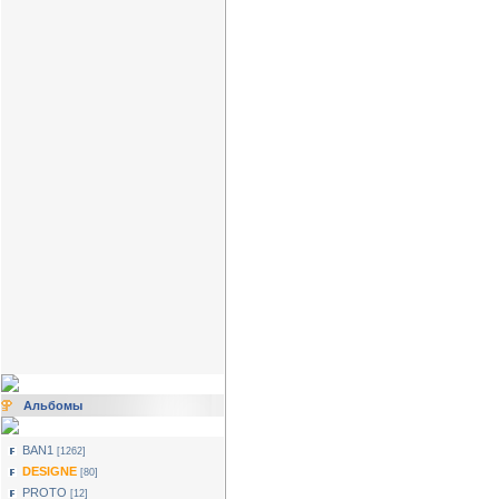
Альбомы
BAN1
[1262]
DESIGNE
[80]
PROTO
[12]