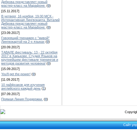
Диброва представляет новый
мастер-класс на Марафоне.
(
0
)
[15.11.2017]
В четверг, 16 ноября, 19.00 МСК -
Интерактивная Лингвокарта. Виталий
Диброва представляет новый
мастер-класс на Марафоне.
(
0
)
[23.09.2017]
Говорящий тренажер с "живой"
Лингвокартой на 2-х языках
(
0
)
[20.09.2017]
ТАВАЛЕ фестиваль: 13 - 22 октября
2017 в Харькове. Студия Языков на
крупнейшем фестивале тренингов и
методов развития человека!
(
0
)
[15.09.2017]
You'll get the power!
(
0
)
[11.09.2017]
10 лайфхаков для изучения
английского каждый день
(
1
)
[07.09.2017]
Прямая Линия Поддержки.
(
0
)
Copyrigh
Сайт уп