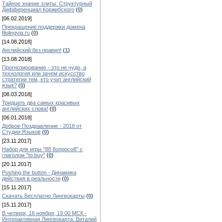
Тайное знание элиты: Структурный
Дифференциал Коржибского
(
0
)
[06.02.2019]
Прекращение поддержки домена
filolingvia.ru
(
0
)
[14.08.2018]
Английский без правил!
(
1
)
[13.08.2018]
Прогнозирование - это не чудо, а
технология или зачем искусство
стратегии тем, кто учит английский
язык?
(
0
)
[08.03.2018]
Тридцать два самых красивых
английских слова!
(
0
)
[06.01.2018]
Доброе Поздравление - 2018 от
Студии Языков
(
0
)
[23.11.2017]
Набор для игры "88 8опросо8" с
глаголом "to buy"
(
0
)
[20.11.2017]
Pushing the button - Динамика
действия в реальности
(
0
)
[15.11.2017]
Скачать Бесплатно Лингвокарты
(
0
)
[15.11.2017]
В четверг, 16 ноября, 19.00 МСК -
Интерактивная Лингвокарта. Виталий