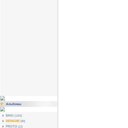
Альбомы
BAN1
[1262]
DESIGNE
[80]
PROTO
[12]