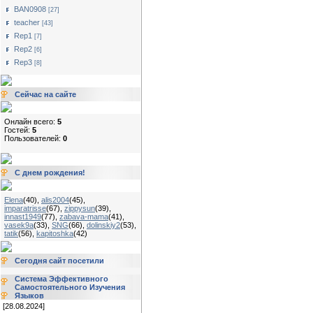
BAN0908
[27]
teacher
[43]
Rep1
[7]
Rep2
[6]
Rep3
[8]
Сейчас на сайте
Онлайн всего:
5
Гостей:
5
Пользователей:
0
С днем рождения!
Elena
(40)
,
alis2004
(45)
,
imparatrisse
(67)
,
zippysun
(39)
,
innast1949
(77)
,
zabava-mama
(41)
,
vasek9a
(33)
,
SNG
(66)
,
dolinskiy2
(53)
,
tatik
(56)
,
kapitoshka
(42)
Сегодня сайт посетили
Система Эффективного
Самостоятельного Изучения
Языков
[28.08.2024]