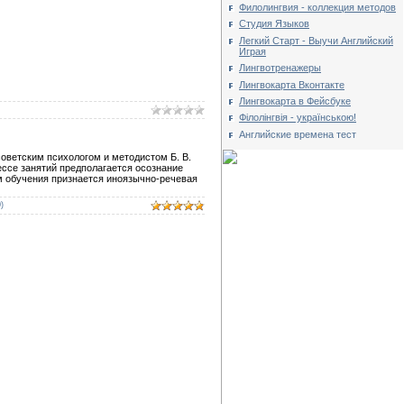
Филолингвия - коллекция методов
Студия Языков
Легкий Старт - Выучи Английский
Играя
Лингвотренажеры
Лингвокарта Вконтакте
Лингвокарта в Фейсбуке
Філолінгвія - українською!
Английские времена тест
советским психологом и методистом Б. В.
ессе занятий предполагается осознание
 обучения признается иноязычно-речевая
)