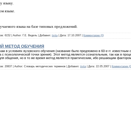
у языку.
ом языке.
зучаемого языка на базе типовых предложений.
в: 6152 | Author: Г.Е. Ведель | Добавил:
tivita
| Дата:
17.10.2007
|
Комментарии (0)
ИЙ МЕТОД ОБУЧЕНИЯ
м в условиях вузовского обучения (название было предложено в 60-е гг. известным 
с психологической точки зрения). Этот метод является сознательным, так как в проц
я общения, но в то же время метод является практическим, ибо решающим фактором
ов: 20837 | Author: Словарь методических терминов | Добавил:
tivita
| Дата:
22.05.2007
|
Комментарии (0