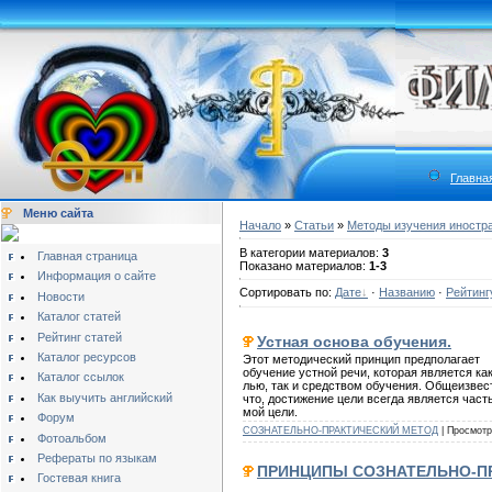
Главна
Меню сайта
Начало
»
Статьи
»
Методы изучения иностр
В категории материалов:
3
Главная страница
Показано материалов:
1-3
Информация о сайте
Сортировать по:
Дате
·
Названию
·
Рейтинг
Новости
Каталог статей
Рейтинг статей
Устная основа обучения.
Каталог ресурсов
Этот методический принцип предполагает
обучение устной речи, которая является как
Каталог ссылок
лью, так и средством обучения. Общеизвес
Как выучить английский
что, достижение цели всегда является част
мой цели.
Форум
СОЗНАТЕЛЬНО-ПРАКТИЧЕСКИЙ МЕТОД
| Просмотро
Фотоальбом
Рефераты по языкам
ПРИНЦИПЫ СОЗНАТЕЛЬНО-П
Гостевая книга