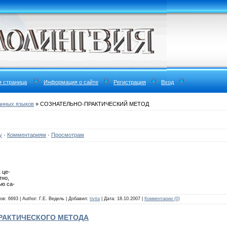
я страница
Информация о сайте
Регистрация
Вход
анных языков
» СОЗНАТЕЛЬНО-ПРАКТИЧЕСКИЙ МЕТОД
у
·
Комментариям
·
Просмотрам
 це-
тно,
ью са-
в: 6693 | Author: Г.Е. Ведель | Добавил:
tivita
| Дата:
18.10.2007
|
Комментарии (0)
РАКТИЧЕСКОГО МЕТОДА