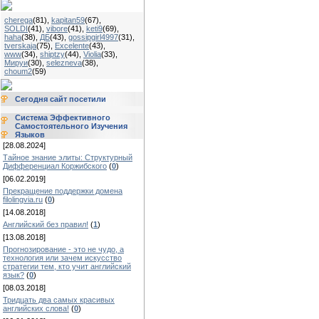
cherega
(81)
,
kapitan59
(67)
,
SOLDI
(41)
,
vibore
(41)
,
keti9
(69)
,
haha
(38)
,
ДБ
(43)
,
gossipgirl4997
(31)
,
tverskaja
(75)
,
Excelente
(43)
,
www
(34)
,
shiptzy
(44)
,
Violia
(33)
,
Мируи
(30)
,
selezneva
(38)
,
choum2
(59)
Сегодня сайт посетили
Система Эффективного
Самостоятельного Изучения
Языков
[28.08.2024]
Тайное знание элиты: Структурный
Дифференциал Коржибского
(
0
)
[06.02.2019]
Прекращение поддержки домена
filolingvia.ru
(
0
)
[14.08.2018]
Английский без правил!
(
1
)
[13.08.2018]
Прогнозирование - это не чудо, а
технология или зачем искусство
стратегии тем, кто учит английский
язык?
(
0
)
[08.03.2018]
Тридцать два самых красивых
английских слова!
(
0
)