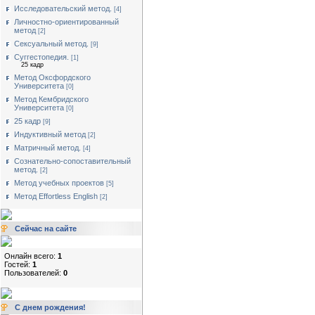
Исследовательский метод.
[4]
Личностно-ориентированный
метод
[2]
Сексуальный метод.
[9]
Суггестопедия.
[1]
25 кадр
Метод Оксфордского
Университета
[0]
Метод Кембридского
Университета
[0]
25 кадр
[9]
Индуктивный метод
[2]
Матричный метод.
[4]
Сознательно-сопоставительный
метод.
[2]
Метод учебных проектов
[5]
Метод Effortless English
[2]
Сейчас на сайте
Онлайн всего:
1
Гостей:
1
Пользователей:
0
С днем рождения!