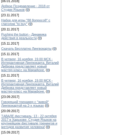
[06.01.2018]
Доброе Поздравление - 2018 от
Студии Языков
(
0
)
[23.11.2017]
Набор для игры "88 8опросо8" с
глаголом "to buy"
(
0
)
[20.11.2017]
Pushing the button - Динамика
действия в реальности
(
0
)
[15.11.2017]
Скачать Бесплатно Лингвокарты
(
0
)
[15.11.2017]
В четверг, 16 ноября, 19.00 МСК -
Интерактивная Лингвокарта. Виталий
Диброва представляет новый
мастер-класс на Марафоне.
(
0
)
[15.11.2017]
В четверг, 16 ноября, 19.00 МСК -
Интерактивная Лингвокарта. Виталий
Диброва представляет новый
мастер-класс на Марафоне.
(
0
)
[23.09.2017]
Говорящий тренажер с "живой"
Лингвокартой на 2-х языках
(
0
)
[20.09.2017]
ТАВАЛЕ фестиваль: 13 - 22 октября
2017 в Харькове. Студия Языков на
крупнейшем фестивале тренингов и
методов развития человека!
(
0
)
[15.09.2017]