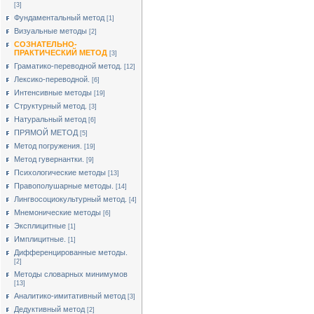
[3]
Фундаментальный метод
[1]
Визуальные методы
[2]
СОЗНАТЕЛЬНО-
ПРАКТИЧЕСКИЙ МЕТОД
[3]
Граматико-переводной метод.
[12]
Лексико-переводной.
[6]
Интенсивные методы
[19]
Структурный метод.
[3]
Натуральный метод
[6]
ПРЯМОЙ МЕТОД
[5]
Метод погружения.
[19]
Метод гувернантки.
[9]
Психологические методы
[13]
Правополушарные методы.
[14]
Лингвосоциокультурный метод.
[4]
Мнемонические методы
[6]
Эксплицитные
[1]
Имплицитные.
[1]
Дифференцированные методы.
[2]
Методы словарных минимумов
[13]
Аналитико-имитативный метод
[3]
Дедуктивный метод
[2]