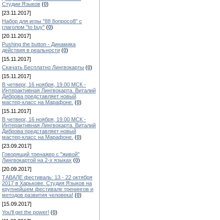
Студии Языков
(
0
)
[23.11.2017]
Набор для игры "88 8опросо8" с
глаголом "to buy"
(
0
)
[20.11.2017]
Pushing the button - Динамика
действия в реальности
(
0
)
[15.11.2017]
Скачать Бесплатно Лингвокарты
(
0
)
[15.11.2017]
В четверг, 16 ноября, 19.00 МСК -
Интерактивная Лингвокарта. Виталий
Диброва представляет новый
мастер-класс на Марафоне.
(
0
)
[15.11.2017]
В четверг, 16 ноября, 19.00 МСК -
Интерактивная Лингвокарта. Виталий
Диброва представляет новый
мастер-класс на Марафоне.
(
0
)
[23.09.2017]
Говорящий тренажер с "живой"
Лингвокартой на 2-х языках
(
0
)
[20.09.2017]
ТАВАЛЕ фестиваль: 13 - 22 октября
2017 в Харькове. Студия Языков на
крупнейшем фестивале тренингов и
методов развития человека!
(
0
)
[15.09.2017]
You'll get the power!
(
0
)