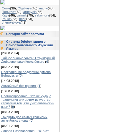
Сейм
(38)
,
Olgakaya
(46)
,
настя
(48)
,
Полиглот
(62)
,
armaydin
(56)
,
Kaya
(46)
,
gamnik
(70)
,
sakomura
(54)
,
Paul08
(58)
,
неси
(23)
,
chernyakova
(42)
Сегодня сайт посетили
Система Эффективного
Самостоятельного Изучения
Языков
[28.08.2024]
Тайное знание элиты: Структурный
Дифференциал Коржибского
(
0
)
[06.02.2019]
Прекращение поддержки домена
filolingvia.ru
(
0
)
[14.08.2018]
Английский без правил!
(
1
)
[13.08.2018]
Прогнозирование - это не чудо, а
технология или зачем искусство
стратегии тем, кто учит английский
язык?
(
0
)
[08.03.2018]
Тридцать два самых красивых
английских слова!
(
0
)
[06.01.2018]
Доброе Поздравление - 2018 от