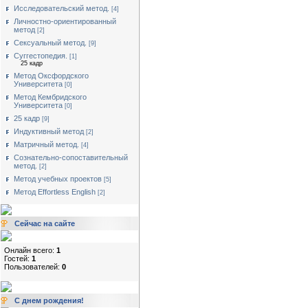
Исследовательский метод.
[4]
Личностно-ориентированный
метод
[2]
Сексуальный метод.
[9]
Суггестопедия.
[1]
25 кадр
Метод Оксфордского
Университета
[0]
Метод Кембридского
Университета
[0]
25 кадр
[9]
Индуктивный метод
[2]
Матричный метод.
[4]
Сознательно-сопоставительный
метод.
[2]
Метод учебных проектов
[5]
Метод Effortless English
[2]
Сейчас на сайте
Онлайн всего:
1
Гостей:
1
Пользователей:
0
С днем рождения!