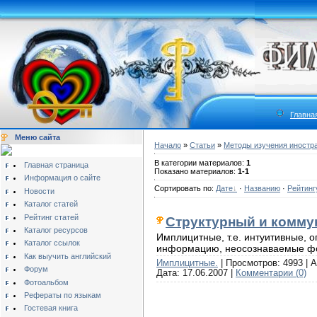
Главна
Меню сайта
Начало
»
Статьи
»
Методы изучения иностр
В категории материалов:
1
Главная страница
Показано материалов:
1-1
Информация о сайте
Сортировать по:
Дате
·
Названию
·
Рейтинг
Новости
Каталог статей
Рейтинг статей
Структурный и комму
Каталог ресурсов
Имплицитные, т.е. интуитивные,
Каталог ссылок
информацию, неосознаваемые фо
Как выучить английский
Имплицитные.
| Просмотров: 4993 | A
Форум
Дата:
17.06.2007
|
Комментарии (0)
Фотоальбом
Рефераты по языкам
Гостевая книга