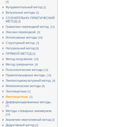
[3]
Фундаментальный метод
[1]
Визуальные методы
[2]
СОЗНАТЕЛЬНО-ПРАКТИЧЕСКИЙ
МЕТОД
[3]
Граматико-переводной метод.
[12]
Лексико-переводной.
[6]
Интенсивные методы
[19]
Структурный метод.
[3]
Натуральный метод
[6]
ПРЯМОЙ МЕТОД
[5]
Метод погружения.
[19]
Метод гувернантки.
[9]
Психологические методы
[13]
Правополушарные методы.
[14]
Лингвосоциокультурный метод.
[4]
Мнемонические методы
[6]
Эксплицитные
[1]
Имплицитные.
[1]
Дифференцированные методы.
[2]
Методы словарных минимумов
[13]
Аналитико-имитативный метод
[3]
Дедуктивный метод
[2]