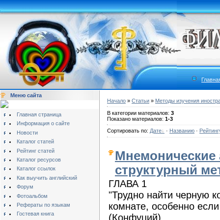
Главна
Меню сайта
Начало
»
Статьи
»
Методы изучения иностр
В категории материалов:
3
Главная страница
Показано материалов:
1-3
Информация о сайте
Сортировать по:
Дате
·
Названию
·
Рейтинг
Новости
Каталог статей
Рейтинг статей
Мнемонические 
Каталог ресурсов
структурный ме
Каталог ссылок
Как выучить английский
ГЛАВА 1
Форум
"Трудно найти черную к
Фотоальбом
комнате, особенно если 
Рефераты по языкам
Гостевая книга
(Конфуций)