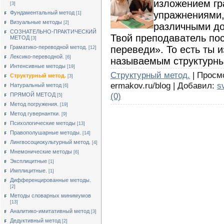
изложением гр
[3]
упражнениями,
Фундаментальный метод
[1]
Визуальные методы
[2]
различными д
СОЗНАТЕЛЬНО-ПРАКТИЧЕСКИЙ
Твой преподаватель пос
МЕТОД
[3]
переведи». То есть ты 
Граматико-переводной метод.
[12]
Лексико-переводной.
[6]
называемым структурн
Интенсивные методы
[19]
Структурный метод.
| Просмо
Структурный метод.
[3]
ermakov.ru/blog | Добавил:
s
Натуральный метод
[6]
(0)
ПРЯМОЙ МЕТОД
[5]
Метод погружения.
[19]
Метод гувернантки.
[9]
Психологические методы
[13]
Правополушарные методы.
[14]
Лингвосоциокультурный метод.
[4]
Мнемонические методы
[6]
Эксплицитные
[1]
Имплицитные.
[1]
Дифференцированные методы.
[2]
Методы словарных минимумов
[13]
Аналитико-имитативный метод
[3]
Дедуктивный метод
[2]