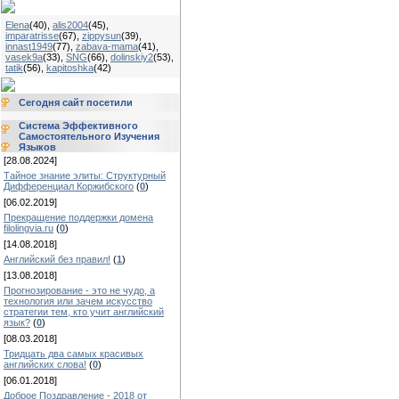
Elena
(40)
,
alis2004
(45)
,
imparatrisse
(67)
,
zippysun
(39)
,
innast1949
(77)
,
zabava-mama
(41)
,
vasek9a
(33)
,
SNG
(66)
,
dolinskiy2
(53)
,
tatik
(56)
,
kapitoshka
(42)
Сегодня сайт посетили
Система Эффективного
Самостоятельного Изучения
Языков
[28.08.2024]
Тайное знание элиты: Структурный
Дифференциал Коржибского
(
0
)
[06.02.2019]
Прекращение поддержки домена
filolingvia.ru
(
0
)
[14.08.2018]
Английский без правил!
(
1
)
[13.08.2018]
Прогнозирование - это не чудо, а
технология или зачем искусство
стратегии тем, кто учит английский
язык?
(
0
)
[08.03.2018]
Тридцать два самых красивых
английских слова!
(
0
)
[06.01.2018]
Доброе Поздравление - 2018 от