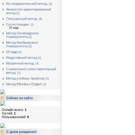
Исследовательский метод.
[4]
Личностно-ориентированный
метод
[2]
Сексуальный метод.
[9]
Суггестопедия.
[1]
25 кадр
Метод Оксфордского
Университета
[0]
Метод Кембридского
Университета
[0]
25 кадр
[9]
Индуктивный метод
[2]
Матричный метод.
[4]
Сознательно-сопоставительный
метод.
[2]
Метод учебных проектов
[5]
Метод Effortless English
[2]
Сейчас на сайте
Онлайн всего:
1
Гостей:
1
Пользователей:
0
С днем рождения!