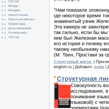
TOP 100
Методы.
"Нам показали зловонн
Методики.
где некоторое время то
Новости языков
Новости английского
знаменитый узник Желез
Прямой эфир.
Эта камера не заинтере
Доска объявлений
так сильно, если бы мы
Гостевая книга
кем был Железная маск
TOP 100
его история и почему е
такому необычному нак
(М. Твен, Простаки за г
Структурный метод.
| Просмо
english.ru | Добавил:
sveta
| 
Структурная ли
Совокупность во
исследования, в
понимание языка
языковой) с чет
элементами (еди