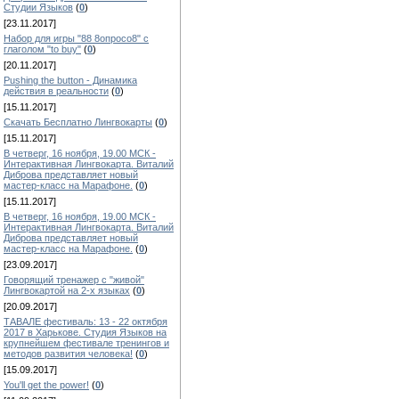
Студии Языков
(
0
)
[23.11.2017]
Набор для игры "88 8опросо8" с
глаголом "to buy"
(
0
)
[20.11.2017]
Pushing the button - Динамика
действия в реальности
(
0
)
[15.11.2017]
Скачать Бесплатно Лингвокарты
(
0
)
[15.11.2017]
В четверг, 16 ноября, 19.00 МСК -
Интерактивная Лингвокарта. Виталий
Диброва представляет новый
мастер-класс на Марафоне.
(
0
)
[15.11.2017]
В четверг, 16 ноября, 19.00 МСК -
Интерактивная Лингвокарта. Виталий
Диброва представляет новый
мастер-класс на Марафоне.
(
0
)
[23.09.2017]
Говорящий тренажер с "живой"
Лингвокартой на 2-х языках
(
0
)
[20.09.2017]
ТАВАЛЕ фестиваль: 13 - 22 октября
2017 в Харькове. Студия Языков на
крупнейшем фестивале тренингов и
методов развития человека!
(
0
)
[15.09.2017]
You'll get the power!
(
0
)