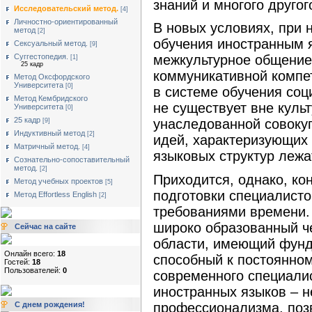
знаний и многого другог
Исследовательский метод.
[4]
Личностно-ориентированный
В новых условиях, при 
метод
[2]
обучения иностранным я
Сексуальный метод.
[9]
Суггестопедия.
межкультурное общение
[1]
25 кадр
коммуникативной компе
Метод Оксфордского
Университета
[0]
в системе обучения соц
Метод Кембридского
не существует вне культ
Университета
[0]
25 кадр
унаследованной совокуп
[9]
Индуктивный метод
[2]
идей, характеризующих 
Матричный метод.
[4]
языковых структур лежа
Сознательно-сопоставительный
метод.
[2]
Приходится, однако, ко
Метод учебных проектов
[5]
подготовки специалист
Метод Effortless English
[2]
требованиями времени.
широко образованный че
Сейчас на сайте
области, имеющий фунд
Онлайн всего:
18
способный к постоянно
Гостей:
18
Пользователей:
0
современного специалис
иностранных языков – н
профессионализма, поз
С днем рождения!