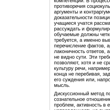
компетенции. В процес
противоречия социокуль
аргументы и контраргум
доказательности позици
учащиеся учатся рассма
рассуждать и формулиро
обучаемые должны четко
требуется, а именно вы
перечисление фактов, а
лаконичность ответов, 
не видно сути. Эти тре
позволяют, хотя и не с
культуру речи, наприме
конца не перебивая, за
его суждения или, напр
мысль.
Дискуссионный метод п
сознательное отношени
проблем, активность в е