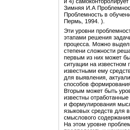
и 4) самоконторолирует
Зимняя И.А Проблемност
Проблемность в обучени
Пермь, 1994. ).
Эти уровни проблемност
этапами решения задач
процесса. Можно выдели
степени сложности реш
первым из них может б
ситуации на известном
известными ему средств
для выявления, актуал
способов формировани
Вторым может быть уров
известны отработанные
и формулирования мысл
языковых средств для в
смыслового содержания
На этом уровне пробле