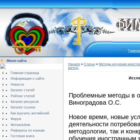
Главна
Меню сайта
Начало
»
Статьи
»
Методы изучения иностр
метод.
Главная страница
Иссле
Информация о сайте
Новости
Каталог статей
Проблемные методы в о
Рейтинг статей
Виноградова О.С.
Каталог ресурсов
Каталог ссылок
Как выучить английский
Новое время, новые ус
Форум
деятельности потребова
Фотоальбом
методологии, так и кон
Рефераты по языкам
Гостевая книга
обучения иностранным 