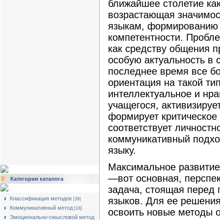
ближайшее столетие как
возрастающая значимос
языкам, формированию
компетентности. Пробл
как средству общения п
особую актуальность в 
последнее время все б
ориентация на такой ти
интеллектуальное и нра
учащегося, активизируе
формирует критическое
соответствует личностн
коммуникативный подхо
языку.
Максимальное развитие
—вот основная, перспек
Категории каталога
задача, стоящая перед
языков. Для ее решения
Классификация методов
[39]
Коммуникативный метод
[18]
освоить новые методы 
Эмоционально-смысловой метод