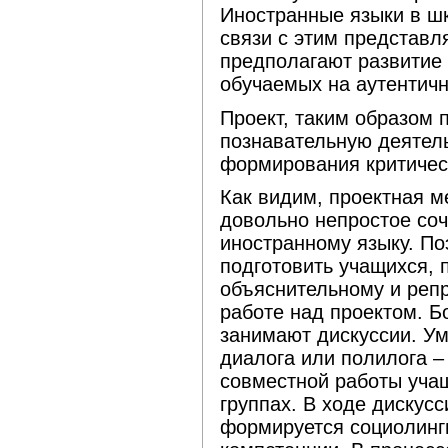
Иностранные языки в шк
связи с этим представля
предполагают развитие
обучаемых на аутентич
Проект, таким образом 
познавательную деятел
формирования критичес
Как видим, проектная м
довольно непростое со
иностранному языку. П
подготовить учащихся, 
объяснительному и репр
работе над проектом. Б
занимают дискуссии. У
диалога или полилога 
совместной работы уча
группах. В ходе дискус
формируется социолинг