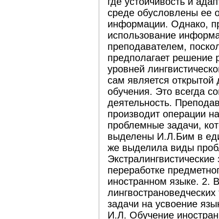
где устойчивость и ада
среде обусловлены ее 
информации. Однако, п
использование информа
преподавателем, поскол
предполагает решение 
уровней лингвистическо
сам является открытой
обучения. Это всегда с
деятельность. Преподав
производит операции на
проблемные задачи, ко
выделены И.Л.Бим в ед
же выделила виды проб
Экстралингвистические 
переработке предметног
иностранном языке. 2. 
лингвострановедческих 
задачи на усвоение язы
И.Л. Обучение иностран