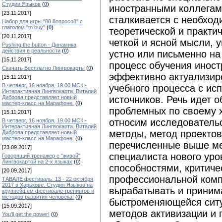
Студии Языков
(
0
)
иностранными коллегам
[23.11.2017]
сталкивается с необхо
Набор для игры "88 8опросо8" с
глаголом "to buy"
(
0
)
теоретической и практи
[20.11.2017]
четкой и ясной мысли, 
Pushing the button - Динамика
действия в реальности
(
0
)
устно или письменно на
[15.11.2017]
процесс обучения инос
Скачать Бесплатно Лингвокарты
(
0
)
эффективно актуализир
[15.11.2017]
В четверг, 16 ноября, 19.00 МСК -
учебного процесса с и
Интерактивная Лингвокарта. Виталий
источников. Речь идет 
Диброва представляет новый
мастер-класс на Марафоне.
(
0
)
проблемных по своему 
[15.11.2017]
относим исследовательс
В четверг, 16 ноября, 19.00 МСК -
Интерактивная Лингвокарта. Виталий
методы, метод проектов
Диброва представляет новый
мастер-класс на Марафоне.
(
0
)
перечисленные выше м
[23.09.2017]
специалиста нового ур
Говорящий тренажер с "живой"
Лингвокартой на 2-х языках
(
0
)
способностями, критич
[20.09.2017]
профессиональной комп
ТАВАЛЕ фестиваль: 13 - 22 октября
2017 в Харькове. Студия Языков на
вырабатывать и приним
крупнейшем фестивале тренингов и
методов развития человека!
(
0
)
быстроменяющейся ситу
[15.09.2017]
методов активизации и 
You'll get the power!
(
0
)