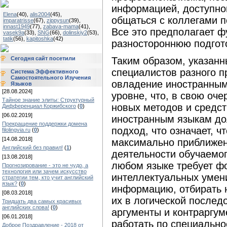
информацией, доступно
Elena
(40)
,
alis2004
(45)
,
общаться с коллегами п
imparatrisse
(67)
,
zippysun
(39)
,
innast1949
(77)
,
zabava-mama
(41)
,
Все это предполагает 
vasek9a
(33)
,
SNG
(66)
,
dolinskiy2
(53)
,
tatik
(56)
,
kapitoshka
(42)
разностороннюю подгото
Таким образом, указан
Сегодня сайт посетили
специалистов разного 
Система Эффективного
Самостоятельного Изучения
овладение иностранным
Языков
[28.08.2024]
уровне, что, в свою оче
Тайное знание элиты: Структурный
новых методов и средст
Дифференциал Коржибского
(
0
)
[06.02.2019]
иностранным языкам до
Прекращение поддержки домена
подход, что означает, 
filolingvia.ru
(
0
)
[14.08.2018]
максимально приближен
Английский без правил!
(
1
)
деятельности обучаемог
[13.08.2018]
любом языке требует ф
Прогнозирование - это не чудо, а
технология или зачем искусство
интеллектуальных умен
стратегии тем, кто учит английский
язык?
(
0
)
информацию, отбирать 
[08.03.2018]
их в логической послед
Тридцать два самых красивых
английских слова!
(
0
)
аргументы и контраргум
[06.01.2018]
работать по специально
Доброе Поздравление - 2018 от