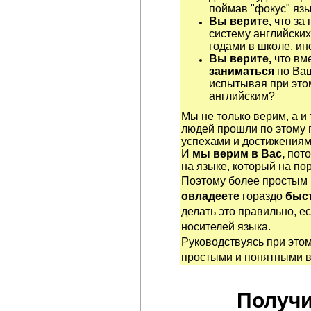
поймав "фокус" яз
Вы верите,
что за 
систему английских
годами в школе, ин
Вы верите,
что вм
заниматься
по Ва
испытывая при этом
английским?
Мы не только верим, а и
людей прошли по этому 
успехами и достижениям
И
мы верим в Вас,
пото
на языке, который на по
Поэтому более простым
овладеете
гораздо
быст
делать это правильно, е
носителей языка.
Руководствуясь при это
простыми и понятными 
Получи