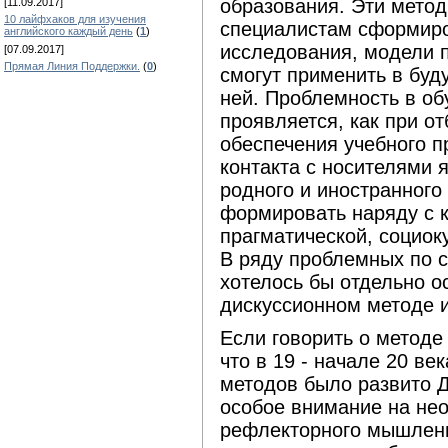
образования. Эти мето
[11.09.2017]
10 лайфхаков для изучения
специалистам сформиро
английского каждый день
(
1
)
исследования, модели 
[07.09.2017]
Прямая Линия Поддержки.
(
0
)
смогут применить в буд
ней. Проблемность в об
проявляется, как при о
обеспечения учебного пр
контакта с носителями 
родного и иностранного 
формировать наряду с 
прагматической, социок
В ряду проблемных по 
хотелось бы отдельно о
дискуссионном методе и
Если говорить о методе 
что в 19 - начале 20 в
методов было развито 
особое внимание на не
рефлекторного мышлени