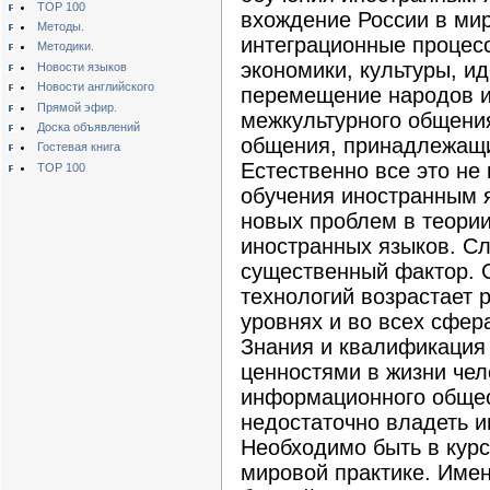
TOP 100
вхождение России в ми
Методы.
интеграционные процес
Методики.
экономики, культуры, и
Новости языков
Новости английского
перемещение народов и
Прямой эфир.
межкультурного общени
Доска объявлений
общения, принадлежащи
Гостевая книга
Естественно все это не
TOP 100
обучения иностранным я
новых проблем в теории
иностранных языков. Сл
существенный фактор. 
технологий возрастает 
уровнях и во всех сфер
Знания и квалификация
ценностями в жизни чел
информационного общес
недостаточно владеть 
Необходимо быть в курс
мировой практике. Им