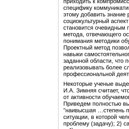
приходить к компромисс
специфику коммуникатив
этому добавить знание 
социокультурный аспек
становится очевидным 
метода, отвечающего о
понимания методики об
Проектный метод позво
навыки самостоятельно
заданной области, что
реализовывать более с
профессиональной деят
Некоторые ученые выде
И.А. Зимняя считает, ч
от активности обучаемо
Приведем полностью вы
"наивысшая …степень п
ситуации, в которой че
проблему (задачу); 2) с