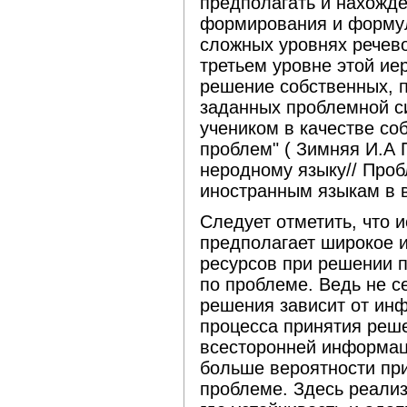
предполагать и нахожд
формирования и форму
сложных уровнях речево
третьем уровне этой ие
решение собственных, 
заданных проблемной с
учеником в качестве со
проблем" ( Зимняя И.А 
неродному языку// Проб
иностранным языкам в ву
Следует отметить, что 
предполагает широкое 
ресурсов при решении 
по проблеме. Ведь не се
решения зависит от ин
процесса принятия реш
всесторонней информац
больше вероятности пр
проблеме. Здесь реализ