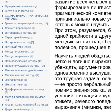
развитие всех четырех 
[3]
формирование лингвист
Фундаментальный метод
[1]
Визуальные методы
[2]
прагматической компетен
СОЗНАТЕЛЬНО-ПРАКТИЧЕСКИЙ
принципиально новые у
МЕТОД
[3]
которых можно научить
Граматико-переводной метод.
[12]
Лексико-переводной.
[6]
При этом, разумеется, 
Интенсивные методы
[19]
одной крайности в другу
Структурный метод.
[3]
методик: из них надо б
Натуральный метод
[6]
полезное, прошедшее п
ПРЯМОЙ МЕТОД
[5]
Метод погружения.
[19]
Научить людей общаться
Метод гувернантки.
[9]
четко и логично выража
Психологические методы
[13]
Правополушарные методы.
убеждать, аргументиров
[14]
Лингвосоциокультурный метод.
[4]
одновременно выслушать
Мнемонические методы
[6]
это трудная задача, ос
Эксплицитные
[1]
—не просто вербальный
Имплицитные.
[1]
помимо знания языка, з
Дифференцированные методы.
[2]
условий, ситуаций и ку
Методы словарных минимумов
этикета, речевого пове
[13]
Аналитико-имитативный метод
[3]
выражения (мимики, жес
Дедуктивный метод
[2]