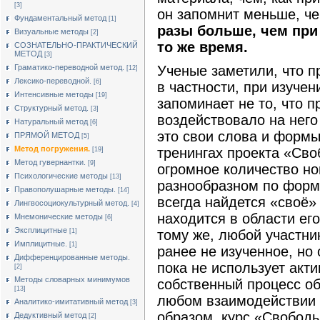
[3]
он запомнит меньше, ч
Фундаментальный метод
[1]
разы больше, чем при
Визуальные методы
[2]
то же время.
СОЗНАТЕЛЬНО-ПРАКТИЧЕСКИЙ
МЕТОД
[3]
Граматико-переводной метод.
Ученые заметили, что п
[12]
Лексико-переводной.
[6]
в частности, при изучен
Интенсивные методы
[19]
запоминает не то, что пр
Структурный метод.
[3]
воздействовало на него
Натуральный метод
[6]
это свои слова и формы
ПРЯМОЙ МЕТОД
[5]
Метод погружения.
тренингах проекта «Св
[19]
Метод гувернантки.
[9]
огромное количество н
Психологические методы
[13]
разнообразном по форм
Правополушарные методы.
[14]
всегда найдется «своё» 
Лингвосоциокультурный метод.
[4]
находится в области ег
Мнемонические методы
[6]
Эксплицитные
[1]
тому же, любой участни
Имплицитные.
[1]
ранее не изученное, но 
Дифференцированные методы.
пока не использует акти
[2]
Методы словарных минимумов
собственный процесс о
[13]
любом взаимодействии 
Аналитико-имитативный метод
[3]
образом, курс «Свобод
Дедуктивный метод
[2]