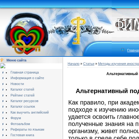
Главна
Меню сайта
Начало
»
Статьи
»
Методы изучения иностр
Главная страница
Альтернативный 
Информация о сайте
Новости
Каталог статей
Альтернативный под
Рейтинг статей
Каталог ресурсов
Как правило, при акад
Каталог ссылок
подходе к изучению ино
Как выучить английский
удается освоить главно
Форум
полученные знания на п
Фотоальбом
Рефераты по языкам
организму, живет полно
Гостевая книга
только в среде себе по