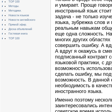
TOP 100
и умирает. Проще гово
Методы.
иностранный язык стоит
Методики.
Новости языков
задача - не только изу
Новости английского
языка, зубрежка слов и
Прямой эфир.
реальным навыкам обще
Доска объявлений
еще одна сложность. Н
Гостевая книга
TOP 100
многих других областях
совершить ошибку. А вд
А вдруг я окажусь в см
подписанный контракт с
языковой практики, с др
возможность использова
сделать ошибку, мы под
возможность. В данной 
необходимость в качест
иностранного языка.
Именно поэтому несколь
заинтересовались инте
советское время испол