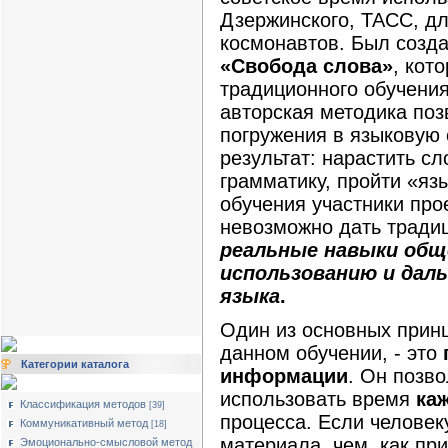
Дзержинского, ТАСС, дл
космонавтов. Был созд
«Свобода слова»
, кот
традиционного обучения
авторская методика поз
погружения в языковую
результат: нарастить с
грамматику, пройти «яз
обучения участники прое
невозможно дать тради
реальные навыки общ
использованию и дал
языка
.
Один из основных прин
данном обучении, - это
Категории каталога
информации
. Он позв
использовать время
ка
Классификация методов
[39]
процесса. Если человек
Коммуникативный метод
[18]
материала, чем, как пр
Эмоционально-смысловой метод