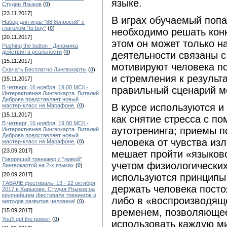
языке.
Студии Языков
(
0
)
[23.11.2017]
В играх обучаемый попа
Набор для игры "88 8опросо8" с
глаголом "to buy"
(
0
)
необходимо решать конк
[20.11.2017]
этом он может только н
Pushing the button - Динамика
действия в реальности
(
0
)
деятельности связаны с
[15.11.2017]
мотивируют человека по
Скачать Бесплатно Лингвокарты
(
0
)
и стремления к результ
[15.11.2017]
В четверг, 16 ноября, 19.00 МСК -
правильный сценарий м
Интерактивная Лингвокарта. Виталий
Диброва представляет новый
В курсе используются и
мастер-класс на Марафоне.
(
0
)
[15.11.2017]
как снятие стресса с п
В четверг, 16 ноября, 19.00 МСК -
аутотренинга; приемы 
Интерактивная Лингвокарта. Виталий
Диброва представляет новый
человека от чувства из
мастер-класс на Марафоне.
(
0
)
[23.09.2017]
мешает пройти «языково
Говорящий тренажер с "живой"
учетом физиологических
Лингвокартой на 2-х языках
(
0
)
[20.09.2017]
используются принципы
ТАВАЛЕ фестиваль: 13 - 22 октября
держать человека пост
2017 в Харькове. Студия Языков на
крупнейшем фестивале тренингов и
либо в «воспроизводящ
методов развития человека!
(
0
)
временем, позволяюще
[15.09.2017]
You'll get the power!
(
0
)
использовать каждую ми