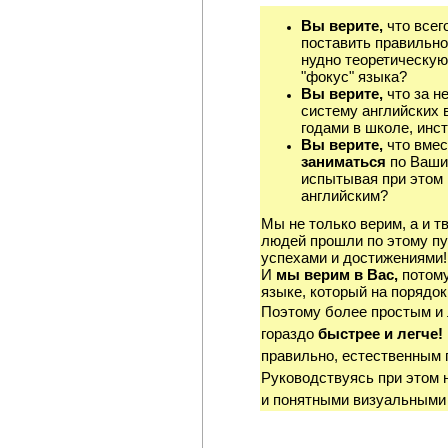
Вы верите,
что всег
поставить правильно
нудно теоретическую
"фокус" языка?
Вы верите,
что за н
систему английских 
годами в школе, инст
Вы верите,
что вмес
заниматься
по Ваши
испытывая при этом 
английским?
Мы не только верим, а и т
людей прошли по этому пу
успехами и достижениями!
И
мы верим в Вас,
потому
языке, который на порядок
Поэтому более простым и
гораздо
быстрее и легче!
правильно, естественным 
Руководствуясь при этом 
и понятными визуальными