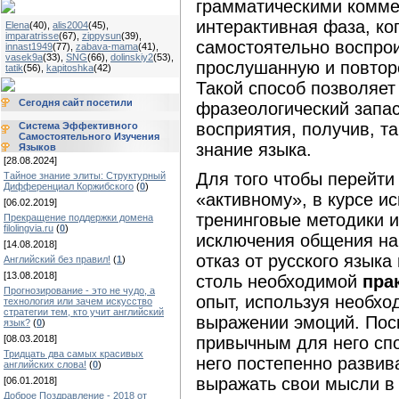
грамматическими коммен
интерактивная фаза, ко
Elena
(40)
,
alis2004
(45)
,
imparatrisse
(67)
,
zippysun
(39)
,
самостоятельно воспро
innast1949
(77)
,
zabava-mama
(41)
,
vasek9a
(33)
,
SNG
(66)
,
dolinskiy2
(53)
,
прослушанную и повтор
tatik
(56)
,
kapitoshka
(42)
Такой способ позволяет
Сегодня сайт посетили
фразеологический запас
восприятия, получив, т
Система Эффективного
Самостоятельного Изучения
знание языка.
Языков
[28.08.2024]
Для того чтобы перейти
Тайное знание элиты: Структурный
Дифференциал Коржибского
(
0
)
«активному», в курсе и
[06.02.2019]
тренинговые методики и
Прекращение поддержки домена
filolingvia.ru
(
0
)
исключения общения на
[14.08.2018]
отказ от русского язык
Английский без правил!
(
1
)
[13.08.2018]
столь необходимой
пра
Прогнозирование - это не чудо, а
опыт, используя необхо
технология или зачем искусство
стратегии тем, кто учит английский
выражении эмоций. Поск
язык?
(
0
)
[08.03.2018]
привычным для него спо
Тридцать два самых красивых
него постепенно развив
английских слова!
(
0
)
выражать свои мысли в 
[06.01.2018]
Доброе Поздравление - 2018 от