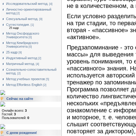
Исследовательский метод.
[4]
не в количественном, а
Личностно-ориентированный
метод
[2]
Если условно разделит
Сексуальный метод.
[9]
на три стадии, то перва
Суггестопедия.
[1]
25 кадр
вторая - «пассивное» зн
Метод Оксфордского
«активное».
Университета
[0]
Метод Кембридского
Предзапоминание - это 
Университета
[0]
25 кадр
массы» для выведения 
[9]
Индуктивный метод
[2]
уровень понимания, то е
Матричный метод.
[4]
«пассивного» знания. Н
Сознательно-сопоставительный
метод.
используется авторский
[2]
Метод учебных проектов
[5]
тренажер по запоминан
Метод Effortless English
[2]
Программа позволяет д
количество лингвистиче
Сейчас на сайте
нескольких «предъявлен
ознакомление с информ
Онлайн всего:
3
Гостей:
3
и моторное, т. е. челове
Пользователей:
0
слышит соответствующу
повторяет за диктором)
С днем рождения!