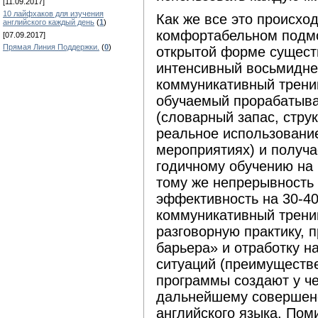
[11.09.2017]
10 лайфхаков для изучения
Как же все это происхо
английского каждый день
(
1
)
комфортабельном подмо
[07.09.2017]
Прямая Линия Поддержки.
(
0
)
открытой форме существ
интенсивный восьмидне
коммуникативный трени
обучаемый прорабатыва
(словарный запас, стру
реальное использование
мероприятиях) и получа
годичному обучению на к
тому же непрерывность
эффективность на 30-4
коммуникативный трени
разговорную практику, 
барьера»
и отработку н
ситуаций (преимуществ
программы создают у ч
дальнейшему совершен
английского языка. Пом