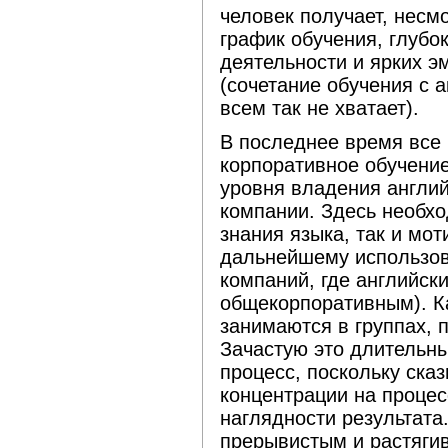
человек получает, несм
график обучения, глубо
деятельности и ярких э
(сочетание обучения с 
всем так не хватает).
В последнее время все
корпоративное обучение
уровня владения англи
компании. Здесь необх
знания языка, так и мот
дальнейшему использов
компаний, где английск
общекорпоративным). Ка
занимаются в группах, 
Зачастую это длительн
процесс, поскольку ска
концентрации на процес
наглядности результата
прерывистым и растягив