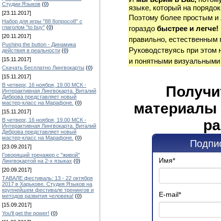
Студии Языков
(
0
)
языке, который на порядок
[23.11.2017]
Поэтому более простым и
Набор для игры "88 8опросо8" с
глаголом "to buy"
(
0
)
гораздо
быстрее и легче!
[20.11.2017]
правильно, естественным 
Pushing the button - Динамика
Руководствуясь при этом 
действия в реальности
(
0
)
[15.11.2017]
и понятными визуальными
Скачать Бесплатно Лингвокарты
(
0
)
[15.11.2017]
В четверг, 16 ноября, 19.00 МСК -
Получи
Интерактивная Лингвокарта. Виталий
Диброва представляет новый
мастер-класс на Марафоне.
(
0
)
материалы 
[15.11.2017]
ра
В четверг, 16 ноября, 19.00 МСК -
Интерактивная Лингвокарта. Виталий
Диброва представляет новый
мастер-класс на Марафоне.
(
0
)
Подпис
[23.09.2017]
Говорящий тренажер с "живой"
Имя
*
Лингвокартой на 2-х языках
(
0
)
[20.09.2017]
ТАВАЛЕ фестиваль: 13 - 22 октября
2017 в Харькове. Студия Языков на
крупнейшем фестивале тренингов и
E-mail
*
методов развития человека!
(
0
)
[15.09.2017]
You'll get the power!
(
0
)