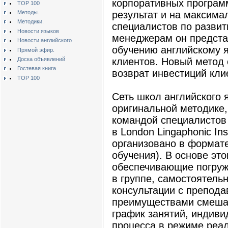
корпоративных програм
TOP 100
Методы.
результат и на максим
Методики.
специалистов по развит
Новости языков
менеджерам он предста
Новости английского
обучению английскому 
Прямой эфир.
Доска объявлений
клиентов. Новый метод
Гостевая книга
возврат инвестиций кли
TOP 100
Сеть школ английского 
оригинальной методике
командой специалистов
в London Lingaphonic Ins
организовано в формате
обучения). В основе эт
обеспечивающие погруж
в группе, самостоятель
консультации с препод
преимуществами смешан
график занятий, индиви
процесса в режиме реал