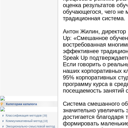
оценка результатов обу
обучающегося, чего не 
традиционная система.
Антон Жилин, директор 
Up: «Смешанное обучени
востребованная многими
эффективнее традицион
Speak Up подтверждает
Если говорить о реальн
наших корпоративных кл
95% корпоративных сту
программу курса в сред
посещаемость занятий 
Система смешанного об
Категории каталога
значительно увеличить 
Классификация методов
достигается благодаря 
[39]
Коммуникативный метод
[18]
формировать маленькие
Эмоционально-смысловой метод