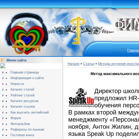
Главна
Меню сайта
Начало
»
Статьи
»
Методы изучения иностр
Главная страница
Метод максимального воз
Информация о сайте
Новости
Каталог статей
Директор школ
Рейтинг статей
предложил HR-
Каталог ресурсов
обучения перс
Каталог ссылок
В рамках второй между
Как выучить английский
Форум
менеджменту «Персонал
Фотоальбом
ноября, Антон Жилин, д
Рефераты по языкам
языка Speak Up подели
Гостевая книга