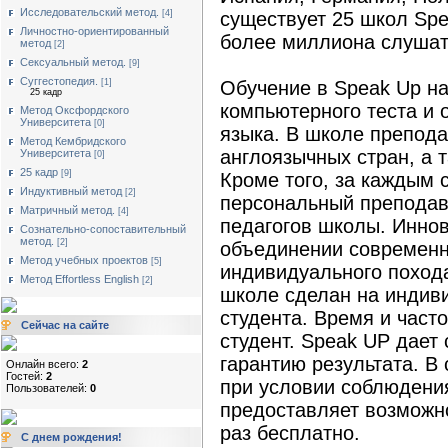
Исследовательский метод.
[4]
существует 25 школ Spe
Личностно-ориентированный
более миллиона слушат
метод
[2]
Сексуальный метод.
[9]
Суггестопедия.
[1]
Обучение в Speak Up н
25 кадр
компьютерного теста и 
Метод Оксфордского
Университета
[0]
языка. В школе препода
Метод Кембридского
англоязычных стран, а 
Университета
[0]
25 кадр
[9]
Кроме того, за каждым 
Индуктивный метод
[2]
персональный преподава
Матричный метод.
[4]
педагогов школы. Инно
Сознательно-сопоставительный
метод.
[2]
объединении современн
Метод учебных проектов
[5]
индивидуального поход
Метод Effortless English
[2]
школе сделан на индив
студента. Время и част
Сейчас на сайте
студент. Speak UP дае
гарантию результата. В
Онлайн всего:
2
Гостей:
2
при условии соблюдени
Пользователей:
0
предоставляет возможно
раз бесплатно.
С днем рождения!