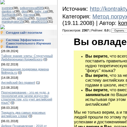
Источник:
http://kontrak
svetnim
(38)
,
seliverstova8585
(41)
,
danilos-v
(38)
,
dios
(96)
,
baby_cat
(28)
,
SunNastik
(37)
,
ma-niga
(39)
,
Категория:
Метод погру
orkun
(39)
,
anechka
(32)
,
Ксения
(36)
,
manipulyator15t
(36)
,
alina901010
(31)
(19.11.2008) | Автор:
kon
Просмотров:
2367
| Рейтинг:
0.0
|
Сегодня сайт посетили
Вы овладе
Система Эффективного
Самостоятельного Изучения
Языков
[28.08.2024]
Вы верите,
что всег
Тайное знание элиты: Структурный
Дифференциал Коржибского
(
0
)
поставить правильно
[06.02.2019]
нудно теоретическую
Прекращение поддержки домена
"фокус" языка?
filolingvia.ru
(
0
)
Вы верите,
что за н
[14.08.2018]
систему английских 
Английский без правил!
(
1
)
годами в школе, инст
[13.08.2018]
Вы верите,
что вмес
Прогнозирование - это не чудо, а
заниматься
по Ваши
технология или зачем искусство
испытывая при этом 
стратегии тем, кто учит английский
язык?
(
0
)
английским?
[08.03.2018]
Мы не только верим, а и т
Тридцать два самых красивых
английских слова!
(
0
)
людей прошли по этому пу
[06.01.2018]
успехами и достижениями!
Доброе Поздравление - 2018 от
И
мы верим в Вас,
потому