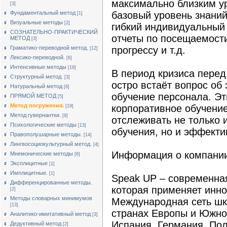
максимально близким у
[3]
Фундаментальный метод
базовый уровень знаний
[1]
Визуальные методы
[2]
гибкий индивидуальный
СОЗНАТЕЛЬНО-ПРАКТИЧЕСКИЙ
отчеты по посещаемости
МЕТОД
[3]
Граматико-переводной метод.
прогрессу и т.д.
[12]
Лексико-переводной.
[6]
Интенсивные методы
[19]
В период кризиса пере
Структурный метод.
[3]
остро встаёт вопрос об
Натуральный метод
[6]
обучение персонала. Эт
ПРЯМОЙ МЕТОД
[5]
Метод погружения.
корпоративное обучение
[19]
Метод гувернантки.
[9]
отслеживать не только
Психологические методы
[13]
обучения, но и эффекти
Правополушарные методы.
[14]
Лингвосоциокультурный метод.
[4]
Информация о компани
Мнемонические методы
[6]
Эксплицитные
[1]
Имплицитные.
[1]
Speak UP – современная
Дифференцированные методы.
которая применяет инн
[2]
Методы словарных минимумов
Международная сеть шк
[13]
странах Европы и Южно
Аналитико-имитативный метод
[3]
Испания, Германия, Пол
Дедуктивный метод
[2]