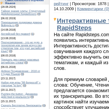
Самостоятельного Изучения
рейтинг
| Просмотров: 1878 |
Языков
[28.08.2024]
14.10.2009
|
Комментарии (0
Тайное знание элиты: Структурный
Дифференциал Коржибского
(
0
)
[06.02.2019]
Интерактивные 
Прекращение поддержки домена
filolingvia.ru
(
0
)
RapidSteps
[14.08.2018]
На сайте Rapidsteps.co
Английский без правил!
(
1
)
[13.08.2018]
появились интерактивн
Прогнозирование - это не чудо, а
Интерактивность достиг
технология или зачем искусство
стратегии тем, кто учит английский
озвучивания каждого сл
язык?
(
0
)
[08.03.2018]
эффективно выучить око
Тридцать два самых красивых
тематикам, и каждый из
английских слова!
(
0
)
слов.
[06.01.2018]
Доброе Поздравление - 2018 от
Студии Языков
(
0
)
Для премиум словарей 
[23.11.2017]
Набор для игры "88 8опросо8" с
слова: Обучение, Чтени
глаголом "to buy"
(
0
)
предлагается ознакоми
[20.11.2017]
Pushing the button - Динамика
их транскрипцию. Во в
действия в реальности
(
0
)
картинок найти изучаем
[15.11.2017]
Скачать Бесплатно Лингвокарты
(
0
)
способствует улучшению