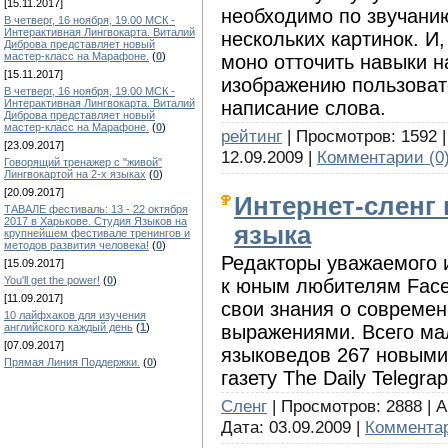
[15.11.2017]
необходимо по звучани
В четверг, 16 ноября, 19.00 МСК -
Интерактивная Лингвокарта. Виталий
нескольких картинок. И
Диброва представляет новый
мастер-класс на Марафоне.
(
0
)
моно отточить навыки н
[15.11.2017]
изображению пользоват
В четверг, 16 ноября, 19.00 МСК -
написание слова.
Интерактивная Лингвокарта. Виталий
Диброва представляет новый
мастер-класс на Марафоне.
(
0
)
рейтинг
| Просмотров: 1592 |
[23.09.2017]
12.09.2009
|
Комментарии (0
Говорящий тренажер с "живой"
Лингвокартой на 2-х языках
(
0
)
[20.09.2017]
Интернет-сленг 
ТАВАЛЕ фестиваль: 13 - 22 октября
2017 в Харькове. Студия Языков на
языка
крупнейшем фестивале тренингов и
методов развития человека!
(
0
)
Редакторы уважаемого из
[15.09.2017]
You'll get the power!
(
0
)
к юным любителям Faceb
[11.09.2017]
свои знания о совреме
10 лайфхаков для изучения
выражениями. Всего ма
английского каждый день
(
1
)
[07.09.2017]
языковедов 267 новыми 
Прямая Линия Поддержки.
(
0
)
газету The Daily Telegrap
Сленг
| Просмотров: 2888 | A
Дата:
03.09.2009
|
Комментар