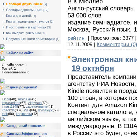
В.К.Мюллер
Словари двуязычные
[9]
Англо-русский словарь
Словари одноязычные.
[12]
53 000 слов
Книги для детей.
[6]
издание семнадцатое, 
Книги паралельных текстов
[3]
Иностранный в картинках
Москва, Русский язык, 
[5]
Как выбрать учебники
[24]
рейтинг
| Просмотров: 3377 |
Популярные книги по методике
[1]
12.11.2009
|
Комментарии (0
Сейчас на сайте
Электронная кни
Онлайн всего:
1
19 октября
Гостей:
1
Пользователей:
0
Представитель компани
агентству РИА Новости,
С днем рождения!
Kindle появится в прода
100 стран, в которых п
Elena
(40)
,
alis2004
(45)
,
imparatrisse
(67)
,
zippysun
(39)
,
Контент для Amazon Kin
innast1949
(77)
,
zabava-mama
(41)
,
vasek9a
(33)
,
SNG
(66)
,
dolinskiy2
(53)
,
специальном каталоге, 
tatik
(56)
,
kapitoshka
(42)
английском языке, а та
международные. В США 
Сегодня сайт посетили
в России это будет, оч
Система Эффективного