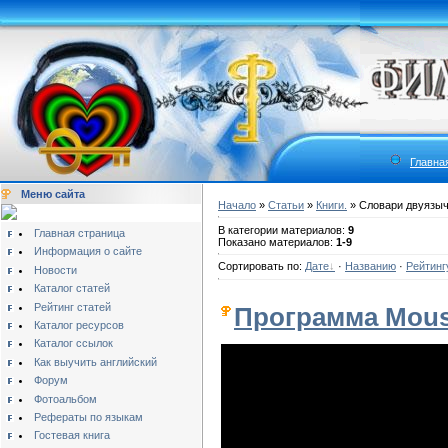
Главна
Меню сайта
Начало
»
Статьи
»
Книги.
» Словари двуязы
В категории материалов:
9
Главная страница
Показано материалов:
1-9
Информация о сайте
Сортировать по:
Дате
·
Названию
·
Рейтинг
Новости
Каталог статей
Рейтинг статей
Программа Mous
Каталог ресурсов
Каталог ссылок
Как выучить английский
Форум
Фотоальбом
Рефераты по языкам
Гостевая книга