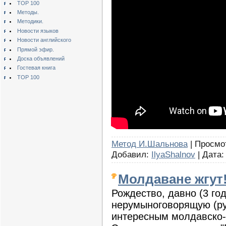
TOP 100
Методы.
Методики.
Новости языков
Новости английского
Прямой эфир.
Доска объявлений
Гостевая книга
TOP 100
Метод И.Шальнова
| Просмот
Добавил:
IlyaShalnov
| Дата
Молдаване жгут
Рождество, давно (3 год
нерумыноговорящую (р
интересным молдавско-р