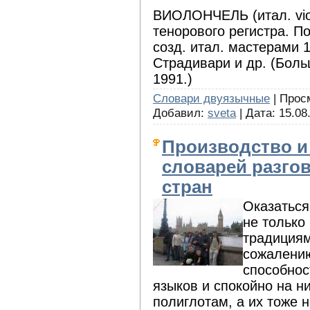
ВИОЛОНЧЕЛЬ (итал. violo
тенорового регистра. П
созд. итал. мастерами 1
Страдивари и др. (Боль
1991.)
Словари двуязычные
| Просм
Добавил:
sveta
| Дата:
15.08
Производство и
словарей разго
стран
Оказаться
не только
традициям
сожалению
способнос
языков и спокойно на н
полиглотам, а их тоже н