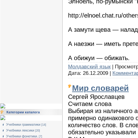
Элноель, по-румынски "Р
http://elnoel.chat.ru/other
А замути щева — налад
А наезжи — иметь прете
А обижуи — обижать.
Молдавский язык
| Просмотро
Дата:
26.12.2009
|
Комментар
Мир словарей
Сергей Ярославцев
Считаем слова
Выбирая из наличного 
Категории каталога
примерно одинакового 
количество слов. В слов
Учебники грамматики
[14]
Учебники лексики
обязательно указывали 
[20]
Учебники фонетики.
[7]