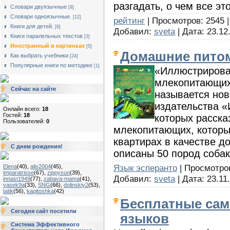
разгадать, о чем все это
Словари двуязычные
[9]
Словари одноязычные.
[12]
рейтинг
| Просмотров: 2545 |
Книги для детей.
[6]
Добавил:
sveta
| Дата:
23.12
Книги паралельных текстов
[3]
Иностранный в картинках
[5]
Домашние питом
Как выбрать учебники
[24]
Популярные книги по методике
[1]
«Иллюстрирова
млекопитающих
Сейчас на сайте
называется нов
издательства «
Онлайн всего:
18
Гостей:
18
которых расска
Пользователей:
0
млекопитающих, которы
квартирах в качестве д
С днем рождения!
описаны 50 пород собак
Язык эсперанто
| Просмотров:
Elena
(40)
,
alis2004
(45)
,
imparatrisse
(67)
,
zippysun
(39)
,
Добавил:
sveta
| Дата:
23.11
innast1949
(77)
,
zabava-mama
(41)
,
vasek9a
(33)
,
SNG
(66)
,
dolinskiy2
(53)
,
tatik
(56)
,
kapitoshka
(42)
Бесплатные сам
Сегодня сайт посетили
языков
Система Эффективного