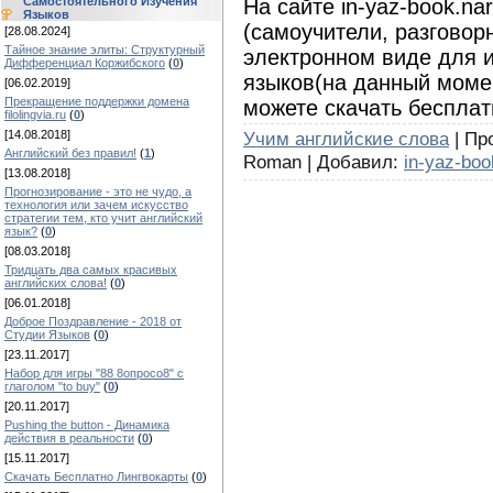
На сайте in-yaz-book.n
Самостоятельного Изучения
Языков
(самоучители, разговорн
[28.08.2024]
Тайное знание элиты: Структурный
электронном виде для 
Дифференциал Коржибского
(
0
)
языков(на данный момен
[06.02.2019]
Прекращение поддержки домена
можете скачать бесплат
filolingvia.ru
(
0
)
Учим английские слова
| Пр
[14.08.2018]
Английский без правил!
(
1
)
Roman | Добавил:
in-yaz-boo
[13.08.2018]
Прогнозирование - это не чудо, а
технология или зачем искусство
стратегии тем, кто учит английский
язык?
(
0
)
[08.03.2018]
Тридцать два самых красивых
английских слова!
(
0
)
[06.01.2018]
Доброе Поздравление - 2018 от
Студии Языков
(
0
)
[23.11.2017]
Набор для игры "88 8опросо8" с
глаголом "to buy"
(
0
)
[20.11.2017]
Pushing the button - Динамика
действия в реальности
(
0
)
[15.11.2017]
Скачать Бесплатно Лингвокарты
(
0
)