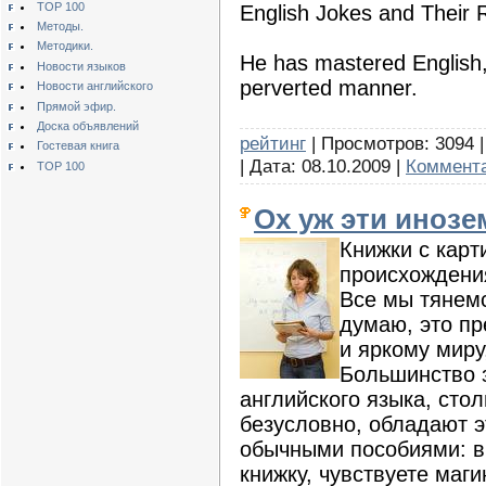
TOP 100
English Jokes and Their 
Методы.
Методики.
He has mastered English,
Новости языков
perverted manner.
Новости английского
Прямой эфир.
Доска объявлений
рейтинг
| Просмотров: 3094 |
Гостевая книга
| Дата:
08.10.2009
|
Коммента
TOP 100
Ох уж эти инозе
Книжки с карт
происхождени
Все мы тянемс
думаю, это п
и яркому миру
Большинство 
английского языка, сто
безусловно, обладают 
обычными пособиями: в
книжку, чувствуете маг