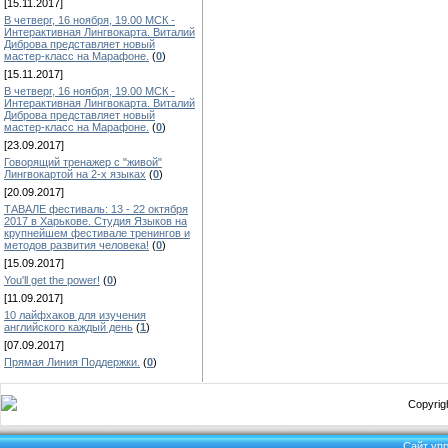
[15.11.2017]
В четверг, 16 ноября, 19.00 МСК -
Интерактивная Лингвокарта. Виталий
Диброва представляет новый
мастер-класс на Марафоне.
(
0
)
[15.11.2017]
В четверг, 16 ноября, 19.00 МСК -
Интерактивная Лингвокарта. Виталий
Диброва представляет новый
мастер-класс на Марафоне.
(
0
)
[23.09.2017]
Говорящий тренажер с "живой"
Лингвокартой на 2-х языках
(
0
)
[20.09.2017]
ТАВАЛЕ фестиваль: 13 - 22 октября
2017 в Харькове. Студия Языков на
крупнейшем фестивале тренингов и
методов развития человека!
(
0
)
[15.09.2017]
You'll get the power!
(
0
)
[11.09.2017]
10 лайфхаков для изучения
английского каждый день
(
1
)
[07.09.2017]
Прямая Линия Поддержки.
(
0
)
Copyrigh
Сайт уп