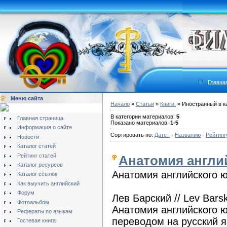
Главна
Меню сайта
Начало
»
Статьи
»
Книги.
» Иностранный в к
В категории материалов:
5
Главная страница
Показано материалов:
1-5
Информация о сайте
Сортировать по:
Дате
·
Названию
·
Рейтинг
Новости
Каталог статей
Рейтинг статей
Анатомия англий
Каталог ресурсов
Анатомия английского ю
Каталог ссылок
Как выучить английский
Форум
Лев Барский // Lev Barsk
Фотоальбом
Анатомия английского ю
Рефераты по языкам
переводом на русский яз
Гостевая книга