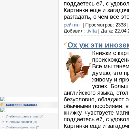
поддаетесь ей, с удово
Картинки еще и загадоч
разгадать, о чем все это
рейтинг
| Просмотров: 2338 |
Добавил:
tivita
| Дата:
22.04.
Ох уж эти инозе
Книжки с кар
происхожден
Все мы тянем
думаю, это п
живому и ярк
успех. Больш
английского языка, сто
безусловно, обладают 
обычными пособиями: в
Категории каталога
книжку, чувствуете маг
Учебники грамматики
[14]
поддаетесь ей, с удово
Учебники лексики
[20]
Картинки еще и загадоч
Учебники фонетики.
[7]