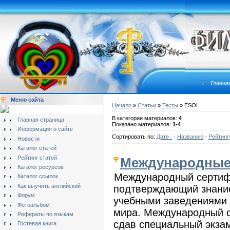
Главна
Меню сайта
Начало
»
Статьи
»
Тесты
» ESOL
В категории материалов:
4
Главная страница
Показано материалов:
1-4
Информация о сайте
Сортировать по:
Дате
·
Названию
·
Рейтинг
Новости
Каталог статей
Рейтинг статей
Международные
Каталог ресурсов
Международный сертифи
Каталог ссылок
Как выучить английский
подтверждающий знание
Форум
учебными заведениями 
Фотоальбом
мира. Международный с
Рефераты по языкам
сдав специальный экзам
Гостевая книга