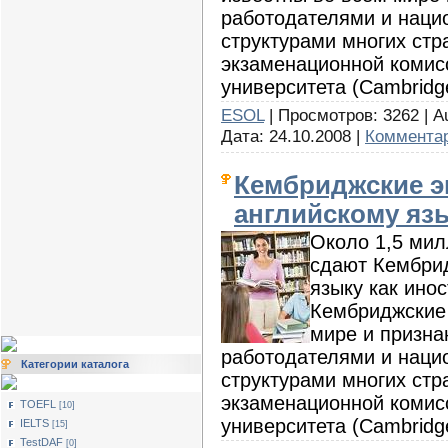
работодателями и нац
структурами многих стр
экзаменационной комис
университета (Cambridg
ESOL
| Просмотров: 3262 | Au
Дата:
24.10.2008
|
Комментар
Кембриджские э
английскому яз
Около 1,5 мил
сдают Кембрид
языку как ино
Кембриджские 
мире и призна
работодателями и нац
Категории каталога
структурами многих стр
экзаменационной комис
TOEFL
[10]
университета (Cambridg
IELTS
[15]
TestDAF
[0]