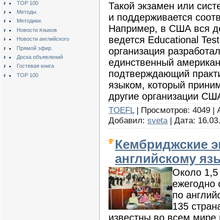
TOP 100
Такой экзамен или сист
Методы.
и поддерживается соот
Методики.
Например, в США вся д
Новости языков
ведется Educational Tes
Новости английского
Прямой эфир.
организация разработа
Доска объявлений
единственный американ
Гостевая книга
подтверждающий практи
TOP 100
языком, который прини
другие организации СШ
TOEFL
| Просмотров: 4049 |
Добавил:
sveta
| Дата:
16.03
Кембриджские э
английскому яз
Около 1,5
ежегодно 
по англий
135 стран
известны во всем мире 