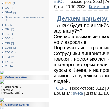
ESOL
| Просмотров: 2550 | Au
ESOL
[4]
Дата:
20.10.2008
|
Комментар
САЕ
[1]
GMAT
[2]
Делаем карьеру
Экзамены по ангийскому языку
[8]
- А как будет по-англий
SAT
[1]
GRE
зарплату?»?
[1]
FCE
[4]
Сейчас в языковые школ
BEC
[0]
но и взрослые.
MBA
[0]
Пора учить иностранный
ZDfdB
[0]
Сотрудники лингвистиче
TOEIC
[0]
ЕГЭ
[22]
говорят: несколько лет
TKT
[1]
школяры, которых вели 
CELTA
[1]
курсы в Киеве, и на пр
языков за рубежом зап
Сейчас на сайте
людей.
Онлайн всего:
2
TOEFL
| Просмотров: 3112 |
Гостей:
2
Добавил:
sveta
| Дата:
11.10
Пользователей:
0
С днем рождения!