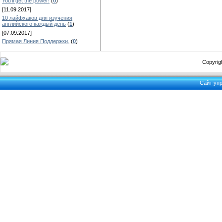
You'll get the power!
(
0
)
[11.09.2017]
10 лайфхаков для изучения
английского каждый день
(
1
)
[07.09.2017]
Прямая Линия Поддержки.
(
0
)
Copyrigh
Сайт уп