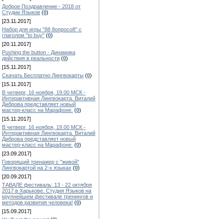
Доброе Поздравление - 2018 от
Студии Языков
(
0
)
[23.11.2017]
Набор для игры "88 8опросо8" с
глаголом "to buy"
(
0
)
[20.11.2017]
Pushing the button - Динамика
действия в реальности
(
0
)
[15.11.2017]
Скачать Бесплатно Лингвокарты
(
0
)
[15.11.2017]
В четверг, 16 ноября, 19.00 МСК -
Интерактивная Лингвокарта. Виталий
Диброва представляет новый
мастер-класс на Марафоне.
(
0
)
[15.11.2017]
В четверг, 16 ноября, 19.00 МСК -
Интерактивная Лингвокарта. Виталий
Диброва представляет новый
мастер-класс на Марафоне.
(
0
)
[23.09.2017]
Говорящий тренажер с "живой"
Лингвокартой на 2-х языках
(
0
)
[20.09.2017]
ТАВАЛЕ фестиваль: 13 - 22 октября
2017 в Харькове. Студия Языков на
крупнейшем фестивале тренингов и
методов развития человека!
(
0
)
[15.09.2017]