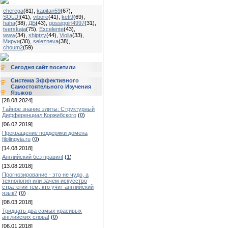
cherega
(81)
,
kapitan59
(67)
,
SOLDI
(41)
,
vibore
(41)
,
keti9
(69)
,
haha
(38)
,
ДБ
(43)
,
gossipgirl4997
(31)
,
tverskaja
(75)
,
Excelente
(43)
,
www
(34)
,
shiptzy
(44)
,
Violia
(33)
,
Мируи
(30)
,
selezneva
(38)
,
choum2
(59)
Сегодня сайт посетили
Система Эффективного
Самостоятельного Изучения
Языков
[28.08.2024]
Тайное знание элиты: Структурный
Дифференциал Коржибского
(
0
)
[06.02.2019]
Прекращение поддержки домена
filolingvia.ru
(
0
)
[14.08.2018]
Английский без правил!
(
1
)
[13.08.2018]
Прогнозирование - это не чудо, а
технология или зачем искусство
стратегии тем, кто учит английский
язык?
(
0
)
[08.03.2018]
Тридцать два самых красивых
английских слова!
(
0
)
[06.01.2018]