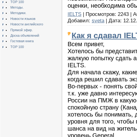
TOP 100
оценки, необходима объ
Методы.
IELTS
| Просмотров: 2243 | Au
Методики.
Новости языков
Добавил:
sveta
| Дата:
12.12
Новости английского
Прямой эфир.
Как я сдавал IE
Доска объявлений
Гостевая книга
Всем привет,
TOP 100
Хотелось бы представ
жалкую попытку сдать а
IELTS.
Для начала скажу, каки
когда решил сдавать эк
Во-первых - понять сво
т.к. уже давно интерес
России на ПМЖ в какую
спокойную страну (Канад
хотелось бы понимать, 
уровня для того, чтобы
шанса на вид на житель
уровень General.