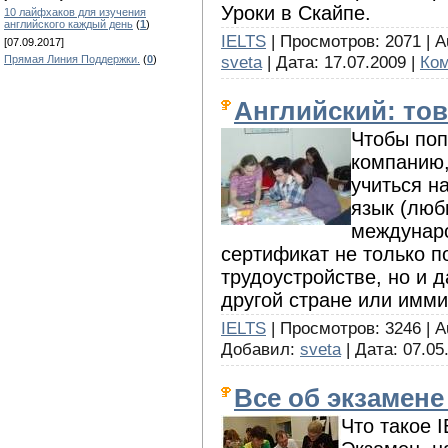
Уроки в Скайпе.
10 лайфхаков для изучения
английского каждый день
(
1
)
IELTS
| Просмотров: 2071 | A
[07.09.2017]
sveta
| Дата:
17.07.2009
|
Ком
Прямая Линия Поддержки.
(
0
)
Английский: то
Чтобы поп
компанию,
учиться н
язык (люб
междунар
сертификат не только 
трудоустройстве, но и 
другой стране или имми
IELTS
| Просмотров: 3246 | 
Добавил:
sveta
| Дата:
07.05
Все об экзамене
Что такое 