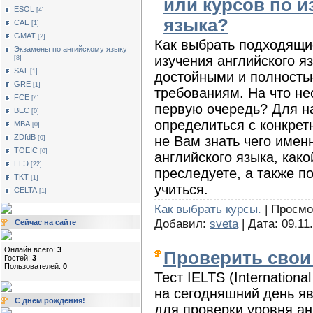
или курсов по и
ESOL
[4]
языка?
САЕ
[1]
GMAT
[2]
Как выбрать подходящи
Экзамены по ангийскому языку
изучения английского я
[8]
SAT
[1]
достойными и полность
GRE
[1]
требованиям. На что не
FCE
[4]
первую очередь? Для н
BEC
[0]
определиться с конкрет
MBA
[0]
ZDfdB
не Вам знать чего имен
[0]
TOEIC
[0]
английского языка, как
ЕГЭ
[22]
преследуете, а также п
TKT
[1]
учиться.
CELTA
[1]
Как выбрать курсы.
| Просмот
Добавил:
sveta
| Дата:
09.11
Сейчас на сайте
Онлайн всего:
3
Проверить свои
Гостей:
3
Пользователей:
0
Тест IELTS (Internationa
на сегодняшний день я
С днем рождения!
для проверки уровня ан