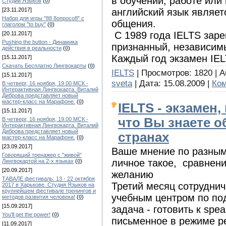
в обучении, работе или
Студии Языков
(
0
)
английский язык являе
[23.11.2017]
Набор для игры "88 8опросо8" с
общения.
глаголом "to buy"
(
0
)
С 1989 года IELTS зар
[20.11.2017]
Pushing the button - Динамика
признанный, независим
действия в реальности
(
0
)
Каждый год экзамен IEL
[15.11.2017]
Скачать Бесплатно Лингвокарты
(
0
)
IELTS
| Просмотров: 1820 | Au
[15.11.2017]
sveta
| Дата:
15.08.2009
|
Ком
В четверг, 16 ноября, 19.00 МСК -
Интерактивная Лингвокарта. Виталий
Диброва представляет новый
мастер-класс на Марафоне.
(
0
)
IELTS - экзамен
[15.11.2017]
что Вы знаете о
В четверг, 16 ноября, 19.00 МСК -
Интерактивная Лингвокарта. Виталий
Диброва представляет новый
странах
мастер-класс на Марафоне.
(
0
)
[23.09.2017]
Ваше мнение по разным
Говорящий тренажер с "живой"
личное такое, сравнени
Лингвокартой на 2-х языках
(
0
)
[20.09.2017]
желанию
ТАВАЛЕ фестиваль: 13 - 22 октября
Третий месяц сотрудни
2017 в Харькове. Студия Языков на
крупнейшем фестивале тренингов и
учебным центром по под
методов развития человека!
(
0
)
[15.09.2017]
задача - готовить к spea
You'll get the power!
(
0
)
письменное в режиме ре
[11.09.2017]