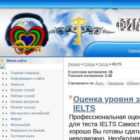
Главна
Меню сайта
Начало
»
Статьи
»
Тесты
» IELTS
В категории материалов:
15
Главная страница
Показано материалов:
1-10
Информация о сайте
Сортировать по:
Дате
·
Названию
·
Рейтинг
Новости
Каталог статей
Рейтинг статей
Оценка уровня з
Каталог ресурсов
IELTS
Каталог ссылок
Как выучить английский
Профессиональная оцен
Форум
для теста IELTS Самост
Фотоальбом
хорошо Вы готовы сдать
Рефераты по языкам
Гостевая книга
невозможно. Необходимо