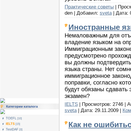
Практические советы
| Просм
den | Добавил:
sveta
| Дата:
Иностранные я
Немаловажным для отъе
владение языком на оп
Иммиграционным закон
предусмотрено прохожд
вы должны подтвердить
языка страны. Нет сомн
иммиграционное законо
поправки, согласно ко
будут обязаны сдавать э
экзамен?
IELTS
| Просмотров: 2746 | A
Категории каталога
sveta
| Дата:
29.11.2009
|
Ком
TOEFL
[10]
Как не ошибить
IELTS
[15]
TestDAF
[0]