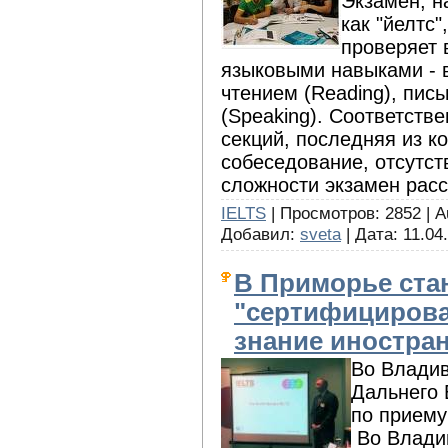
Экзамен, н
как "йелтс"
проверяет 
языковыми навыками - во
чтением (Reading), пись
(Speaking). Соответстве
секций, последняя из ко
собеседование, отсутс
сложности экзамен расс
IELTS
| Просмотров: 2852 | A
Добавил:
sveta
| Дата:
11.04
В Приморье стан
"сертифицирова
знание иностра
Во Владив
Дальнего 
по приему
Во Владив