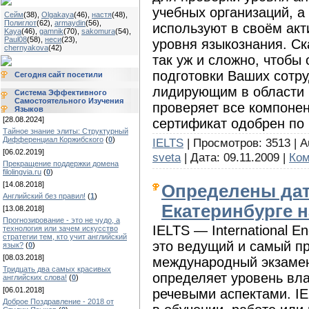
учебных организаций, 
Сейм
(38)
,
Olgakaya
(46)
,
настя
(48)
,
Полиглот
(62)
,
armaydin
(56)
,
используют в своём акт
Kaya
(46)
,
gamnik
(70)
,
sakomura
(54)
,
Paul08
(58)
,
неси
(23)
,
уровня языкознания. Ск
chernyakova
(42)
так уж и сложно, чтобы
подготовки Ваших сотру
Сегодня сайт посетили
лидирующим в области 
Система Эффективного
Самостоятельного Изучения
проверяет все компонен
Языков
[28.08.2024]
сертификат одобрен по 
Тайное знание элиты: Структурный
Дифференциал Коржибского
(
0
)
IELTS
| Просмотров: 3513 | Au
[06.02.2019]
sveta
| Дата:
09.11.2009
|
Ком
Прекращение поддержки домена
filolingvia.ru
(
0
)
[14.08.2018]
Определены даты
Английский без правил!
(
1
)
Екатеринбурге н
[13.08.2018]
Прогнозирование - это не чудо, а
IELTS — International E
технология или зачем искусство
стратегии тем, кто учит английский
это ведущий и самый п
язык?
(
0
)
[08.03.2018]
международный экзамен
Тридцать два самых красивых
определяет уровень вл
английских слова!
(
0
)
[06.01.2018]
речевыми аспектами. IE
Доброе Поздравление - 2018 от