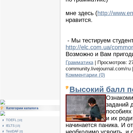
мне здесь (
http://www.e
нравится.
- Мы тестируем студен
http://elc.com.ua/commo
Возможно и Вам пригод
Грамматика
| Просмотров: 27
community.livejournal.com/ru
Комментарии (0)
Высокий балл п
Ознакоми
заданий 
Категории каталога
пособиях 
и их роди
TOEFL
[10]
начинается паника. И о
IELTS
[15]
необходимо усвоить, и о
TestDAF
[0]