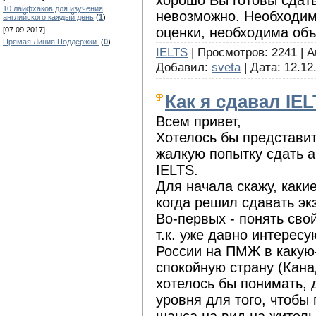
10 лайфхаков для изучения
невозможно. Необходимо
английского каждый день
(
1
)
оценки, необходима объ
[07.09.2017]
Прямая Линия Поддержки.
(
0
)
IELTS
| Просмотров: 2241 | Au
Добавил:
sveta
| Дата:
12.12
Как я сдавал IE
Всем привет,
Хотелось бы представ
жалкую попытку сдать а
IELTS.
Для начала скажу, каки
когда решил сдавать эк
Во-первых - понять сво
т.к. уже давно интерес
России на ПМЖ в какую
спокойную страну (Канад
хотелось бы понимать, 
уровня для того, чтобы
шанса на вид на житель