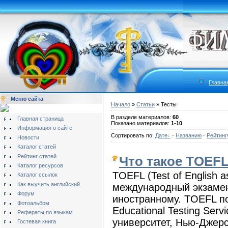
Главна
Меню сайта
Начало
»
Статьи
» Тесты
В разделе материалов:
60
Главная страница
Показано материалов:
1-10
Информация о сайте
Сортировать по:
Дате
·
Названию
·
Рейтинг
Новости
Каталог статей
Рейтинг статей
Что такое TOEF
Каталог ресурсов
TOEFL (Test of English a
Каталог ссылок
Как выучить английский
международный экзамен
Форум
иностранному. TOEFL п
Фотоальбом
Educational Testing Serv
Рефераты по языкам
университет, Нью-Джер
Гостевая книга