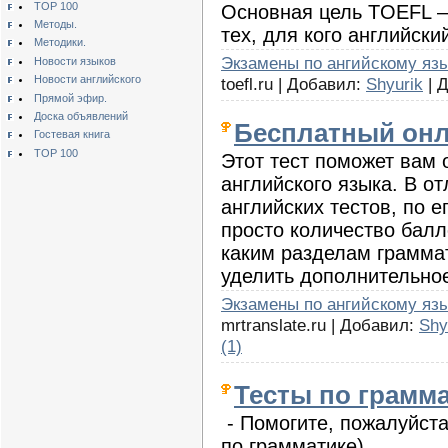
TOP 100
Основная цель TOEFL –
Методы.
тех, для кого английск
Методики.
Экзамены по ангийскому яз
Новости языков
Новости английского
toefl.ru | Добавил:
Shyurik
| 
Прямой эфир.
Доска объявлений
Бесплатный онл
Гостевая книга
TOP 100
Этот тест поможет вам 
английского языка. В о
английских тестов, по е
просто количество балл
каким разделам граммат
уделить дополнительно
Экзамены по ангийскому яз
mrtranslate.ru | Добавил:
Shy
(1)
Тесты по грамм
- Помогите, пожалуйста
по грамматике)