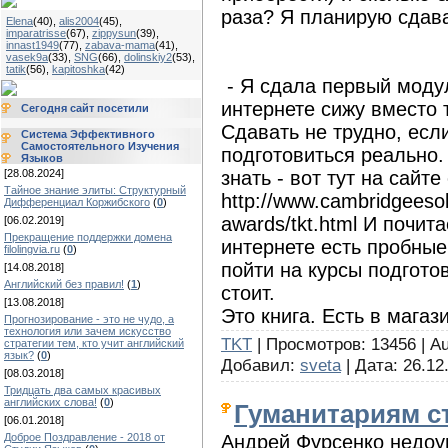
раза? Я планирую сдава
Elena
(40)
,
alis2004
(45)
,
imparatrisse
(67)
,
zippysun
(39)
,
innast1949
(77)
,
zabava-mama
(41)
,
vasek9a
(33)
,
SNG
(66)
,
dolinskiy2
(53)
,
tatik
(56)
,
kapitoshka
(42)
- Я сдала первый модул
интернете сижу вместо т
Сегодня сайт посетили
Сдавать не трудно, если
Система Эффективного
Самостоятельного Изучения
подготовиться реально.
Языков
знать - вот тут на сайте
[28.08.2024]
Тайное знание элиты: Структурный
http://www.cambridgeesol
Дифференциал Коржибского
(
0
)
awards/tkt.html И почит
[06.02.2019]
Прекращение поддержки домена
интернете есть пробные
filolingvia.ru
(
0
)
пойти на курсы подготов
[14.08.2018]
Английский без правил!
(
1
)
стоит.
[13.08.2018]
Это книга. Есть в магаз
Прогнозирование - это не чудо, а
технология или зачем искусство
TKT
| Просмотров: 13456 | Au
стратегии тем, кто учит английский
язык?
(
0
)
Добавил:
sveta
| Дата:
26.12
[08.03.2018]
Тридцать два самых красивых
английских слова!
(
0
)
Гуманитариям ст
[06.01.2018]
Андрей Фурсенко недоу
Доброе Поздравление - 2018 от