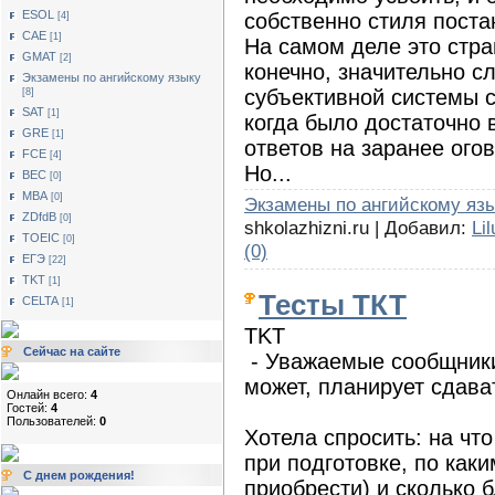
ESOL
собственно стиля поста
[4]
САЕ
[1]
На самом деле это стра
GMAT
[2]
конечно, значительно с
Экзамены по ангийскому языку
субъективной системы с
[8]
SAT
[1]
когда было достаточно
GRE
[1]
ответов на заранее ого
FCE
[4]
Но...
BEC
[0]
MBA
[0]
Экзамены по ангийскому яз
ZDfdB
[0]
shkolazhizni.ru | Добавил:
Li
TOEIC
[0]
(0)
ЕГЭ
[22]
TKT
[1]
Тесты ТКТ
CELTA
[1]
TKT
Сейчас на сайте
- Уважаемые сообщники,
может, планирует сдава
Онлайн всего:
4
Гостей:
4
Пользователей:
0
Хотела спросить: на чт
при подготовке, по каки
С днем рождения!
приобрести) и сколько 