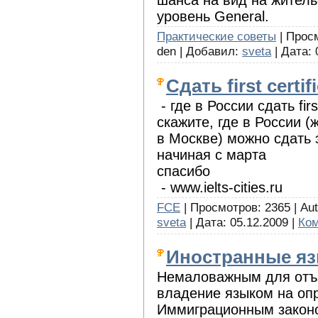
уровень General.
Практические советы
| Просм
den | Добавил:
sveta
| Дата:
Сдать first certif
- где в России сдать first
скажите, где в России 
в Москве) можно сдать 
начиная с марта
спасибо
- www.ielts-cities.ru
FCE
| Просмотров: 2365 | Aut
sveta
| Дата:
05.12.2009
|
Ком
Иностранные я
Немаловажным для отъе
владение языком на оп
Иммиграционным закон