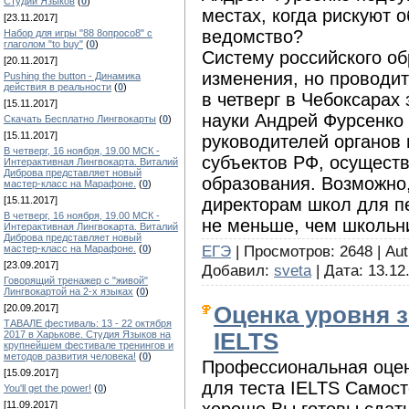
Студии Языков
(
0
)
местах, когда рискуют
[23.11.2017]
ведомство?
Набор для игры "88 8опросо8" с
глаголом "to buy"
(
0
)
Систему российского о
[20.11.2017]
изменения, но проводит
Pushing the button - Динамика
действия в реальности
(
0
)
в четверг в Чебоксарах
[15.11.2017]
науки Андрей Фурсенко
Скачать Бесплатно Лингвокарты
(
0
)
[15.11.2017]
руководителей органов
В четверг, 16 ноября, 19.00 МСК -
субъектов РФ, осущест
Интерактивная Лингвокарта. Виталий
Диброва представляет новый
образования. Возможно,
мастер-класс на Марафоне.
(
0
)
директорам школ для пе
[15.11.2017]
В четверг, 16 ноября, 19.00 МСК -
не меньше, чем школьн
Интерактивная Лингвокарта. Виталий
Диброва представляет новый
ЕГЭ
| Просмотров: 2648 | Au
мастер-класс на Марафоне.
(
0
)
[23.09.2017]
Добавил:
sveta
| Дата:
13.12
Говорящий тренажер с "живой"
Лингвокартой на 2-х языках
(
0
)
Оценка уровня з
[20.09.2017]
ТАВАЛЕ фестиваль: 13 - 22 октября
IELTS
2017 в Харькове. Студия Языков на
крупнейшем фестивале тренингов и
методов развития человека!
(
0
)
Профессиональная оцен
[15.09.2017]
для теста IELTS Самост
You'll get the power!
(
0
)
хорошо Вы готовы сдать
[11.09.2017]