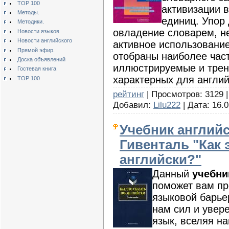
TOP 100
активизации 
Методы.
единиц. Упор 
Методики.
овладение словарем, не
Новости языков
Новости английского
активное использование
Прямой эфир.
отобраны наиболее час
Доска объявлений
иллюстрируемые и трен
Гостевая книга
характерных для англий
TOP 100
рейтинг
| Просмотров: 3129 |
Добавил:
Lilu222
| Дата:
16.0
Учебник англий
Гивенталь "Как э
английски?"
Данный
учебни
поможет вам пр
языковой барье
нам сил и увер
язык, вселяя на