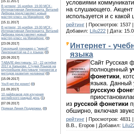
условиями коммуникати
[15.11.2017]
В четверг, 16 ноября, 19.00 МСК -
на слушающего. Акцент
Интерактивная Лингвокарта. Виталий
Диброва представляет новый
используется и с какой 
мастер-класс на Марафоне.
(
0
)
[15.11.2017]
рейтинг
| Просмотров: 1537 |
В четверг, 16 ноября, 19.00 МСК -
Добавил:
Lilu222
| Дата:
15.0
Интерактивная Лингвокарта. Виталий
Диброва представляет новый
мастер-класс на Марафоне.
(
0
)
Интернет - учеб
[23.09.2017]
Говорящий тренажер с "живой"
языка
Лингвокартой на 2-х языках
(
0
)
[20.09.2017]
Сайт Русская ф
ТАВАЛЕ фестиваль: 13 - 22 октября
2017 в Харькове. Студия Языков на
полноценный
у
крупнейшем фестивале тренингов и
методов развития человека!
(
0
)
фонетики
, ко
[15.09.2017]
языка. Данный
You'll get the power!
(
0
)
русскую фоне
[11.09.2017]
10 лайфхаков для изучения
приостановила
английского каждый день
(
1
)
из
русской фонетики
п
[07.09.2017]
Прямая Линия Поддержки.
(
0
)
обширно, включая звук
рейтинг
| Просмотров: 4831 |
В.В., Егоров | Добавил:
Lilu2