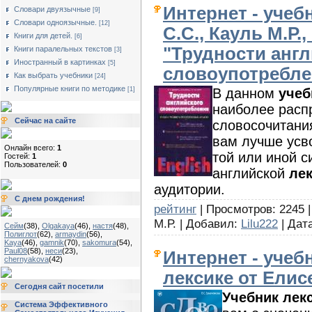
Интернет - учеб
Словари двуязычные
[9]
Словари одноязычные.
[12]
С.С., Кауль М.Р.,
Книги для детей.
[6]
"Трудности анг
Книги паралельных текстов
[3]
Иностранный в картинках
[5]
словоупотребле
Как выбрать учебники
[24]
Популярные книги по методике
В данном
учеб
[1]
наиболее расп
Сейчас на сайте
словосочитания
вам лучше усв
Онлайн всего:
1
той или иной с
Гостей:
1
Пользователей:
0
английской
ле
аудитории.
С днем рождения!
рейтинг
| Просмотров: 2245 |
М.Р. | Добавил:
Lilu222
| Дат
Сейм
(38)
,
Olgakaya
(46)
,
настя
(48)
,
Полиглот
(62)
,
armaydin
(56)
,
Kaya
(46)
,
gamnik
(70)
,
sakomura
(54)
,
Paul08
(58)
,
неси
(23)
,
Интернет - учеб
chernyakova
(42)
лексике от Елис
Сегодня сайт посетили
Учебник лек
Система Эффективного