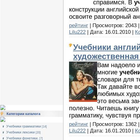
справимся. В
у
конструкции английско
освоите разговорный ан
рейтинг
| Просмотров: 2043 |
Lilu222
| Дата:
16.01.2010
|
К
Учебники англий
художественная
Вам надоело и
многие
учебн
словари для т
Так давайте в
любимых худо
это весьма за
полезно. Читаешь книгу
грамматику, чувствуя п
Категории каталога
рейтинг
| Просмотров: 1362 |
Учебники грамматики
[14]
Lilu222
| Дата:
16.01.2010
|
К
Учебники лексики
[20]
Учебники фонетики.
[7]