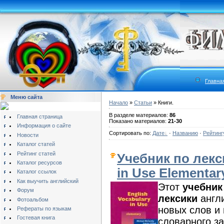
Главна
Меню сайта
Начало
»
Статьи
» Книги.
В разделе материалов:
86
Главная страница
Показано материалов:
21-30
Информация о сайте
Сортировать по:
Дате
·
Названию
·
Рейтинг
Новости
Каталог статей
Рейтинг статей
Учебник по лекси
Каталог ресурсов
in Use Elementar
Каталог ссылок
Как выучить английский
Этот
учебник
Форум
лексики
англи
Фотоальбом
новых слов и
Рефераты по языкам
Гостевая книга
словарного з