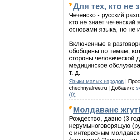
Для тех, кто не 
Чеченско - русский раз
кто не знает чеченский 
основами языка, но не 
Включенные в разговор
обобщены по темам, ко
стороны человеческой д
медицинское обслуживан
т. д.
Языки малых народов
| Прос
chechnyafree.ru | Добавил:
s
(0)
Молдаване жгут
Рождество, давно (3 год
нерумыноговорящую (р
с интересным молдавск
(редактор) Элноель, по-