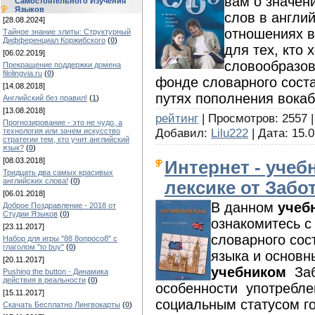
вам о значен
Самостоятельного Изучения
Языков
слов в англи
[28.08.2024]
отношениях 
Тайное знание элиты: Структурный
Дифференциал Коржибского
(
0
)
для тех, кто 
[06.02.2019]
словообразов
Прекращение поддержки домена
filolingvia.ru
(
0
)
фонде словарного соста
[14.08.2018]
путях пополнения вокаб
Английский без правил!
(
1
)
[13.08.2018]
рейтинг
| Просмотров: 2557 |
Прогнозирование - это не чудо, а
Добавил:
Lilu222
| Дата:
15.0
технология или зачем искусство
стратегии тем, кто учит английский
язык?
(
0
)
[08.03.2018]
Интернет - учеб
Тридцать два самых красивых
английских слова!
(
0
)
лексике от Забо
[06.01.2018]
В данном
учеб
Доброе Поздравление - 2018 от
Студии Языков
(
0
)
ознакомитесь с
[23.11.2017]
словарного сос
Набор для игры "88 8опросо8" с
глаголом "to buy"
(
0
)
языка и основн
[20.11.2017]
учебником
Заб
Pushing the button - Динамика
действия в реальности
(
0
)
особенности употребл
[15.11.2017]
социальным статусом г
Скачать Бесплатно Лингвокарты
(
0
)