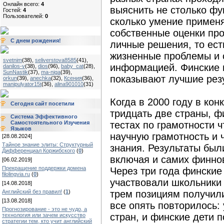
Онлайн всего:
4
выяснить не столько фу
Гостей:
4
Пользователей:
0
сколько умение применя
собственные оценки пр
С днем рождения!
личные решения, то ес
жизненные проблемы и 
svetnim
(38)
,
seliverstova8585
(41)
,
информацией. Финские 
danilos-v
(38)
,
dios
(96)
,
baby_cat
(28)
,
SunNastik
(37)
,
ma-niga
(39)
,
показывают лучшие рез
orkun
(39)
,
anechka
(32)
,
Ксения
(36)
,
manipulyator15t
(36)
,
alina901010
(31)
Когда в 2000 году в ко
Сегодня сайт посетили
тридцать две страны, ф
Система Эффективного
Самостоятельного Изучения
тестах по грамотности ч
Языков
научную грамотность и 
[28.08.2024]
Тайное знание элиты: Структурный
знания. Результаты бы
Дифференциал Коржибского
(
0
)
включая и самих финно
[06.02.2019]
Прекращение поддержки домена
Через три года финские
filolingvia.ru
(
0
)
участвовали школьники 
[14.08.2018]
Английский без правил!
(
1
)
трем позициям получили
[13.08.2018]
все опять повторилось:
Прогнозирование - это не чудо, а
стран, и финские дети 
технология или зачем искусство
стратегии тем, кто учит английский