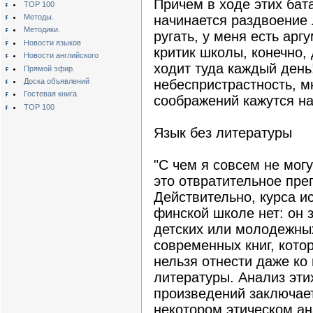
Причем в ходе этих бат
TOP 100
Методы.
начинается раздвоение л
Методики.
ругать, у меня есть арг
Новости языков
критик школы, конечно, 
Новости английского
ходит туда каждый день
Прямой эфир.
Доска объявлений
небеспристрастность, м
Гостевая книга
соображений кажутся н
TOP 100
Язык без литературы
"С чем я совсем не могу
это отвратительное пре
Действительно, курса и
финской школе нет: он 
детских или молодежны
современных книг, кото
нельзя отнести даже к
литературы. Анализ этих
произведений заключает
некотором этическом а