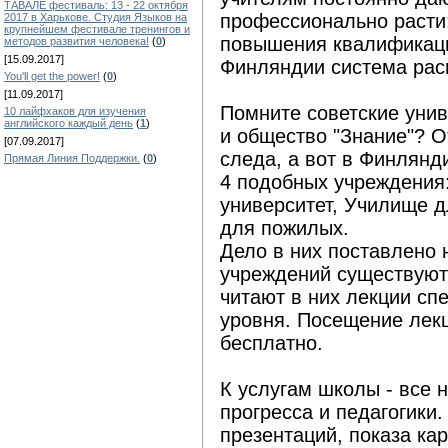
ТАВАЛЕ фестиваль: 13 - 22 октября
профессионально расти:
2017 в Харькове. Студия Языков на
крупнейшем фестивале тренингов и
повышения квалификации
методов развития человека!
(
0
)
[15.09.2017]
Финляндии система рас
You'll get the power!
(
0
)
[11.09.2017]
Помните советские уни
10 лайфхаков для изучения
английского каждый день
(
1
)
и общество "Знание"? О
[07.09.2017]
следа, а вот в Финлянд
Прямая Линия Поддержки.
(
0
)
4 подобных учреждения:
университет, Училище д
для пожилых.
Дело в них поставлено 
учреждений существуют
читают в них лекции сп
уровня. Посещение лек
бесплатно.
К услугам школы - все 
прогресса и педагогики.
презентаций, показа ка