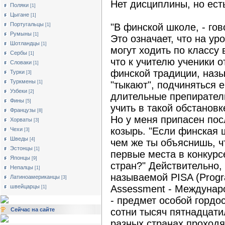
Нет дисциплины, но ест
Поляки
[1]
Цыгане
[1]
Португальцы
"В финской школе, - гов
[1]
Румыны
[1]
Это означает, что на у
Шотландцы
[1]
могут ходить по классу 
Сербы
[1]
что к учителю ученики о
Словаки
[1]
финской традиции, назы
Турки
[3]
Туркмены
[1]
"тыкают", подчиняться е
Узбеки
[2]
длительные препиратель
Фины
[5]
учить в такой обстановк
Французы
[8]
Но у меня припасен по
Хорваты
[3]
козырь. "Если финская ш
Чехи
[3]
Шведы
[4]
чем же ты объяснишь, ч
Эстонцы
[1]
первые места в конкурс
Японцы
[9]
стран?" Действительно,
Непалцы
[1]
называемой PISA (Progra
Латиноамериканцы
[3]
швейцарцы
Assessment - Междунар
[1]
- предмет особой гордо
Сейчас на сайте
сотни тысяч пятнадцати
разных странах проходят