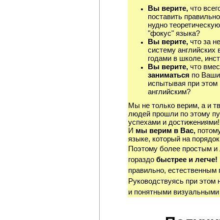
Вы верите,
что всег
поставить правильно
нудно теоретическую
"фокус" языка?
Вы верите,
что за н
систему английских 
годами в школе, инст
Вы верите,
что вмес
заниматься
по Ваши
испытывая при этом 
английским?
Мы не только верим, а и т
людей прошли по этому пу
успехами и достижениями!
И
мы верим в Вас,
потому
языке, который на порядок
Поэтому более простым и
гораздо
быстрее и легче!
правильно, естественным 
Руководствуясь при этом 
и понятными визуальными