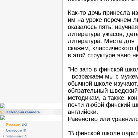
Как-то дочь принесла и
им на уроке перечнем л
оказалось пять: научна
литература ужасов, дет
литература. Места для "
скажем, классического 
в этой структуре явно н
"Но зато в финской шко
- возражаем мы с мужем
обычной школе изучают,
обязательный шведский
методикам, а также, кон
почти любой финский шк
английски.
Категории каталога
Равенство или уравнил
Русские
[100]
Белорусы
[3]
"В финской школе царит 
Украинцы
[15]