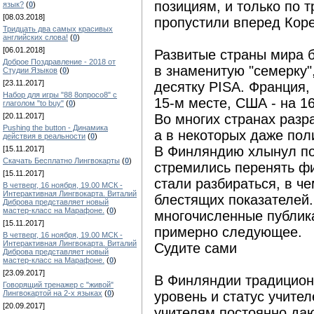
позициям, и только по т
язык?
(
0
)
[08.03.2018]
пропустили вперед Кор
Тридцать два самых красивых
английских слова!
(
0
)
[06.01.2018]
Развитые страны мира 
Доброе Поздравление - 2018 от
в знаменитую "семерку"
Студии Языков
(
0
)
[23.11.2017]
десятку PISA. Франция, 
Набор для игры "88 8опросо8" с
15-м месте, США - на 16
глаголом "to buy"
(
0
)
[20.11.2017]
Во многих странах разр
Pushing the button - Динамика
а в некоторых даже пол
действия в реальности
(
0
)
В Финляндию хлынул по
[15.11.2017]
Скачать Бесплатно Лингвокарты
(
0
)
стремились перенять ф
[15.11.2017]
стали разбираться, в ч
В четверг, 16 ноября, 19.00 МСК -
Интерактивная Лингвокарта. Виталий
блестящих показателей
Диброва представляет новый
мастер-класс на Марафоне.
(
0
)
многочисленные публика
[15.11.2017]
примерно следующее.
В четверг, 16 ноября, 19.00 МСК -
Интерактивная Лингвокарта. Виталий
Судите сами
Диброва представляет новый
мастер-класс на Марафоне.
(
0
)
[23.09.2017]
В Финляндии традицион
Говорящий тренажер с "живой"
Лингвокартой на 2-х языках
(
0
)
уровень и статус учите
[20.09.2017]
учителям постоянно да