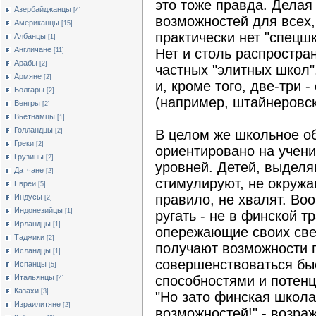
это тоже правда. Делая
Азербайджанцы
[4]
возможностей для всех,
Американцы
[15]
практически нет "спецш
Албанцы
[1]
Англичане
Нет и столь распростра
[11]
Арабы
[2]
частных "элитных школ"
Армяне
[2]
и, кроме того, две-три 
Болгары
[2]
(например, штайнеровск
Венгры
[2]
Вьетнамцы
[1]
Голландцы
[2]
В целом же школьное об
Греки
[2]
ориентировано на учени
Грузины
[2]
уровней. Детей, выделя
Датчане
[2]
стимулируют, не окружа
Евреи
[5]
правило, не хвалят. Во
Индусы
[2]
Индонезийцы
[1]
ругать - не в финской т
Ирландцы
[1]
опережающие своих свер
Таджики
[2]
получают возможности 
Исландцы
[1]
совершенствоваться быс
Испанцы
[5]
Итальянцы
способностями и потен
[4]
Казахи
[3]
"Но зато финская школа
Израилитяне
[2]
возможностей!" - возра