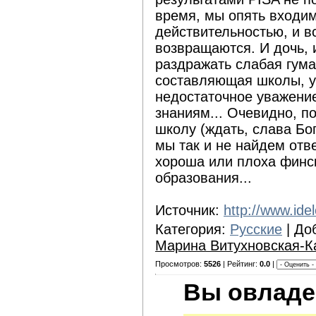
время, мы опять входи
действительностью, и в
возвращаются. И дочь, 
раздражать слабая гума
составляющая школы, у
недостаточное уважени
знаниям... Очевидно, п
школу (ждать, слава Богу
мы так и не найдем отв
хороша или плоха финс
образования...
Источник:
http://www.ide
Категория:
Русские
| До
Марина Витухновская-К
Просмотров:
5526
| Рейтинг:
0.0
|
Вы овладе