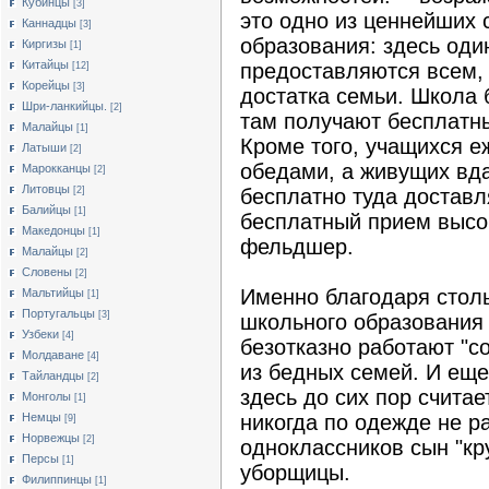
Кубинцы
[3]
это одно из ценнейших 
Каннадцы
[3]
образования: здесь оди
Киргизы
[1]
Китайцы
предоставляются всем,
[12]
Корейцы
[3]
достатка семьи. Школа 
Шри-ланкийцы.
[2]
там получают бесплатны
Малайцы
[1]
Кроме того, учащихся 
Латыши
[2]
обедами, а живущих вда
Марокканцы
[2]
Литовцы
[2]
бесплатно туда доставл
Балийцы
[1]
бесплатный прием выс
Македонцы
[1]
фельдшер.
Малайцы
[2]
Словены
[2]
Именно благодаря стол
Мальтийцы
[1]
Португальцы
[3]
школьного образования
Узбеки
[4]
безотказно работают "
Молдаване
[4]
из бедных семей. И еще
Тайландцы
[2]
здесь до сих пор счита
Монголы
[1]
Немцы
никогда по одежде не ра
[9]
Норвежцы
[2]
одноклассников сын "кру
Персы
[1]
уборщицы.
Филиппинцы
[1]