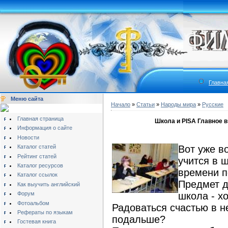
Главна
Меню сайта
Начало
»
Статьи
»
Народы мира
»
Русские
Главная страница
Школа и PISA Главное в
Информация о сайте
Новости
Каталог статей
Вот уже во
Рейтинг статей
учится в 
Каталог ресурсов
времени п
Каталог ссылок
Предмет д
Как выучить английский
Форум
школа - х
Фотоальбом
Радоваться счастью в н
Рефераты по языкам
подальше?
Гостевая книга