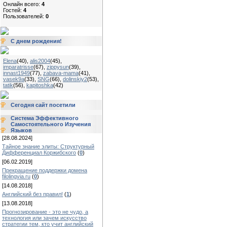
Онлайн всего:
4
Гостей:
4
Пользователей:
0
С днем рождения!
Elena
(40)
,
alis2004
(45)
,
imparatrisse
(67)
,
zippysun
(39)
,
innast1949
(77)
,
zabava-mama
(41)
,
vasek9a
(33)
,
SNG
(66)
,
dolinskiy2
(53)
,
tatik
(56)
,
kapitoshka
(42)
Сегодня сайт посетили
Система Эффективного
Самостоятельного Изучения
Языков
[28.08.2024]
Тайное знание элиты: Структурный
Дифференциал Коржибского
(
0
)
[06.02.2019]
Прекращение поддержки домена
filolingvia.ru
(
0
)
[14.08.2018]
Английский без правил!
(
1
)
[13.08.2018]
Прогнозирование - это не чудо, а
технология или зачем искусство
стратегии тем, кто учит английский