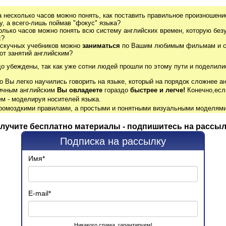
а несколько часов можно понять, как поставить правильное произношение
, а всего-лишь поймав "фокус" языка?
олько часов можно понять всю систему английских времен, которую без
х?
 скучных учебников можно
заниматься
по Вашим любимым фильмам и се
от занятий английским?
до убеждены, так как уже сотни людей прошли по этому пути и поделили
о Вы легко научились говорить на языке, который на порядок сложнее ан
гичным английским
Вы овладеете
гораздо
быстрее и легче!
Конечно,есл
м - моделируя носителей языка.
громоздкими правилами, а простыми и понятными визуальными моделями
лучите бесплатно материалы - подпишитесь на рассыл
Подписка на рассылку
Имя
*
E-mail
*
Никакого спама, гарантируем!