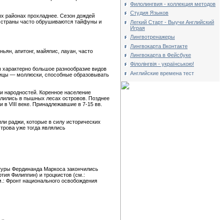
Филолингвия - коллекция методов
Студия Языков
ых районах прохладнее. Сезон дождей
ны страны часто обрушиваются тайфуны и
Легкий Старт - Выучи Английский
Играя
Лингвотренажеры
Лингвокарта Вконтакте
ян, апитонг, майяпис, лауан, часто
Лингвокарта в Фейсбуке
Філолінгвія - українською!
ы характерно большое разнообразие видов
Английские времена тест
ницы — моллюски, способные образовывать
и народностей. Коренное население
селились в пышных лесах островов. Позднее
в VIII веке. Принадлежавшие в 7-15 вв.
ли раджи, которые в силу исторических
трова уже тогда являлись
туры Фердинанда Маркоса закончились
тия Филиппин) и троцкистов (см.:
.: Фронт национального освобождения