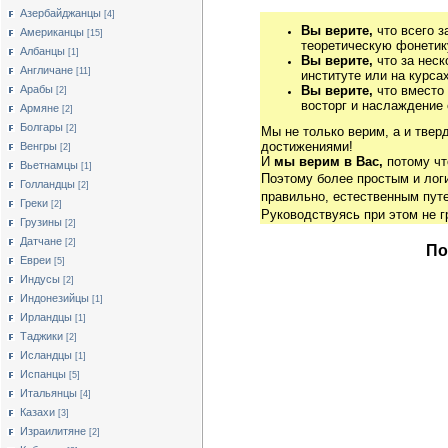
Азербайджанцы
[4]
Вы верите,
что всего з
Американцы
[15]
теоретическую фонетику
Албанцы
[1]
Вы верите,
что за неск
Англичане
[11]
институте или на курса
Арабы
Вы верите,
что вместо
[2]
восторг и наслаждение 
Армяне
[2]
Болгары
[2]
Мы не только верим, а и твер
достижениями!
Венгры
[2]
И
мы верим в Вас,
потому чт
Вьетнамцы
[1]
Поэтому более простым и ло
Голландцы
[2]
правильно, естественным путе
Греки
[2]
Руководствуясь при этом не 
Грузины
[2]
Датчане
[2]
По
Евреи
[5]
Индусы
[2]
Индонезийцы
[1]
Ирландцы
[1]
Таджики
[2]
Исландцы
[1]
Испанцы
[5]
Итальянцы
[4]
Казахи
[3]
Израилитяне
[2]