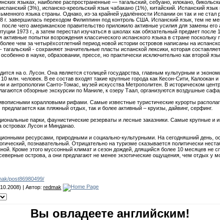
нских языках, наиболее распространенные — тагальский, себуано, илокано, бикольск
спанский (3%), испанско-креольский язык чабакано (1%), китайский. Испанский язык
ьменного языка страны. Однако, из-за крайней удалённости Испании он так и не стал
8 г. завершилась переходом Филиппинн под контроль США. Испанский язык, тем не м
г., после чего американское правительство приложило активные усилия для замены его
туции 1973 г., а затем перестал изучаться в школах как обязательный предмет после 
 активные попытки возрождения классического испанского языка в стране поскольку п
олее чем за четырёхсотлетний период новой истории островов написаны на испанском
 - тагальский - сохраняют значительные пласты испанской лексики, которая составляе
особенно в науке, образовании, прессе, но практически исключительно как второй яз
дится на о. Лусон. Она является столицей государства, главным культурным и эконом
0 млн. человек. В ее состав входят такие крупные города как Кесон-Сити, Калоокан
ии и антропологии Санто-Томас, музей искусства Метрополитен. В историческом центр
длагаются обзорные экскурсии по Маниле, к озеру Таал, организуются воздушные саф
вописными коралловыми рифами. Самые известные туристические курорты располага
предлагается как пляжный отдых, так и более активный – круизы, дайвинг, серфинг.
иональные парки, фаунистические резерваты и лесные заказники. Самые крупные и ин
а островах Лусон и Минданао.
ионными ресурсами, природными и социально-культурными. На сегодняшний день, ост
огический, познавательный. Отрицательно на туризме сказывается политически неста
ой. Кроме этого муссонный климат и сезон дождей, длящийся более 10 месяцев не с
северные острова, а они предлагают не менее экзотические ощущения, чем отдых у м
edmak/post86980499/
10.2008) | Автор:
redmak
Вы овладеете английским!