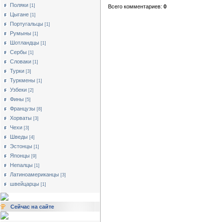
Поляки
[1]
Всего комментариев:
0
Цыгане
[1]
Португальцы
[1]
Румыны
[1]
Шотландцы
[1]
Сербы
[1]
Словаки
[1]
Турки
[3]
Туркмены
[1]
Узбеки
[2]
Фины
[5]
Французы
[8]
Хорваты
[3]
Чехи
[3]
Шведы
[4]
Эстонцы
[1]
Японцы
[9]
Непалцы
[1]
Латиноамериканцы
[3]
швейцарцы
[1]
Сейчас на сайте