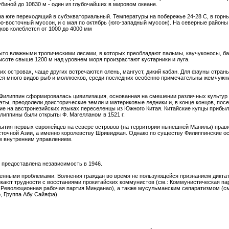
биной до 10830 м - один из глубочайших в мировом океане.
на юге переходящий в субэкваториальный. Температуры на побережье 24-28 С, в горн
еро-восточный муссон, и с мая по октябрь (юго-западный муссон). На северные райо
ков колеблется от 1000 до 4000 мм
то влажными тропическими лесами, в которых преобладают пальмы, каучуконосы, бань
ысоте свыше 1200 м над уровнем моря произрастают кустарники и луга.
х островах, чаще других встречаются олень, мангуст, дикий кабан. Для фауны стран
ится много видов рыб и моллюсков, среди последних особенно примечательны жемчуж
 Филиппин сформировалась цивилизация, основанная на смешении различных культур 
аэты, преодолели доисторические земли и материковые ледники и, в конце концов, по
е на австронезийских языках переселенцы из Южного Китая. Китайские купцы прибыли 
иппины были открыты Ф. Магелланом в 1521 г.
бытия первых европейцев на севере островов (на территории нынешней Манилы) прави
сточной Азии, а именно королевству Шривиджая. Однако по существу Филиппинские ос
м внутренним управлением.
 предоставлена независимость в 1946.
нными проблемами. Волнения граждан во время не пользующейся признанием дикта
икают трудности с восстаниями прокитайских коммунистов (см.: Коммунистическая пар
 Революционная рабочая партия Минданао), а также мусульманским сепаратизмом (см
, Группа Абу Сайяфа).