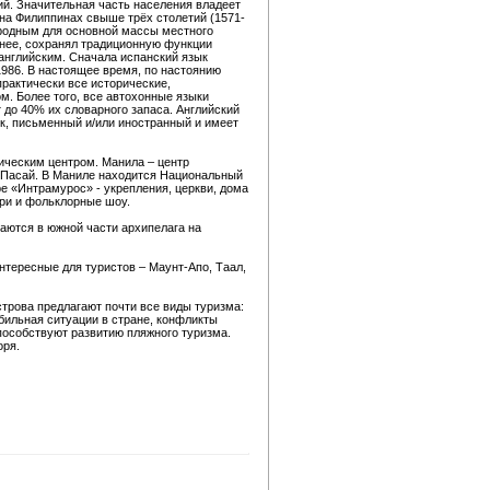
ий. Значительная часть населения владеет
 на Филиппинах свыше трёх столетий (1571-
 родным для основной массы местного
енее, сохранял традиционную функции
 английским. Сначала испанский язык
1986. В настоящее время, по настоянию
рактически все исторические,
. Более того, все автохонные языки
т до 40% их словарного запаса. Английский
ык, письменный и/или иностранный и имеет
ическим центром. Манила – центр
 и Пасай. В Маниле находится Национальный
е «Интрамурос» - укрепления, церкви, дома
ари и фольклорные шоу.
ются в южной части архипелага на
тересные для туристов – Маунт-Апо, Таал,
рова предлагают почти все виды туризма:
бильная ситуации в стране, конфликты
пособствуют развитию пляжного туризма.
оря.