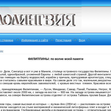
я страница
Информация о сайте
Регистрация
Вход
нцы
ФИЛИППИНЫ: по волне моей памяти
з Дели, Сингапур и вот я уже в Маниле, столице островного государства Филиппины. Ю
ой, однообразной, ухоженной Европы с любой азиатской страной. Другой менталитет,
пах гниющих на берегу водорослей, корабли у причала, причудливая архитектура, спе
и считались самыми красивыми в мире. На самом деле это так, маленькие,аккуратны
о смешав кровь европейских завоевателей, с кровью местных племен. Красивое все
, принадлежащие Филиппинам, — Лусон, Минданао, Самар, Панай, Палаван, Негрос, Ми
составляет около 2000 км, с запада на восток — 900 км. На западе острова омываютс
еси, на севере Филиппинские острова отделяет от острова Тайвань пролив Баши. Дли
ом горы, самая высокая из которых — вулкан Апо (2954 м) — расположен на остров
ипелаг находится на стыке материковой и океанической литосферных плит и входит в 
 вулканизмом. Глубоководные желоба и вулканические острова — отличительная чер