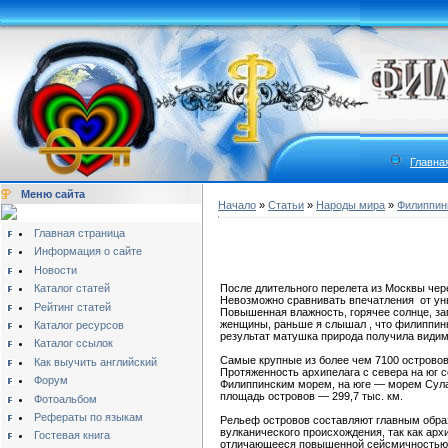
Главна
Меню сайта
Начало
»
Статьи
»
Народы мира
»
Филиппи
Главная страница
Информация о сайте
Новости
Каталог статей
После длительного перелета из Москвы чере
Невозможно сравнивать впечатления от уныл
Рейтинг статей
Повышенная влажность, горячее солнце, за
женщины, раньше я слышал , что филиппинк
Каталог ресурсов
результат матушка природа получила видим
Каталог ссылок
Самые крупные из более чем 7100 островов
Как выучить английский
Протяженность архипелага с севера на юг 
Форум
Филиппинским морем, на юге — морем Сулав
площадь островов — 299,7 тыс. км.
Фотоальбом
Рефераты по языкам
Рельеф островов составляют главным образ
вулканического происхождения, так как арх
Гостевая книга
отличающееся повышенной сейсмичностью и