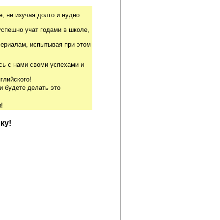
, не изучая долго и нудно
успешно учат годами в школе,
риалам, испытывая при этом
сь с нами своми успехами и
глийского!
и будете делать это
!
ку!