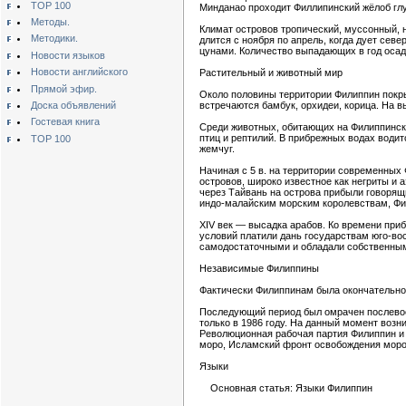
TOP 100
Минданао проходит Филлипинский жёлоб глу
Методы.
Климат островов тропический, муссонный, 
Методики.
длится с ноября по апрель, когда дует сев
цунами. Количество выпадающих в год осад
Новости языков
Новости английского
Растительный и животный мир
Прямой эфир.
Около половины территории Филиппин покры
Доска объявлений
встречаются бамбук, орхидеи, корица. На в
Гостевая книга
Среди животных, обитающих на Филиппински
птиц и рептилий. В прибрежных водах вод
TOP 100
жемчуг.
Начиная с 5 в. на территории современных
островов, широко известное как негриты и 
через Тайвань на острова прибыли говорящи
индо-малайским морским королевствам, Фил
XIV век — высадка арабов. Ко времени при
условий платили дань государствам юго-во
самодостаточными и обладали собственны
Независимые Филиппины
Фактически Филиппинам была окончательно
Последующий период был омрачен послевое
только в 1986 году. На данный момент возн
Революционная рабочая партия Филиппин и
моро, Исламский фронт освобождения моро
Языки
Основная статья: Языки Филиппин