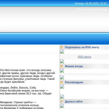
Четверг, 06.08.2026, 23:37
Приветствую Вас
Гость
Подпишись на RSS ленту
RSS лента
Форма входа
го-Восточная азия -это всегда экзотика.
 другие нравы, другие люди, воздух другой.
цифичная кухня, красивые люди. особенно
е,точеные фигурки, улыбчивые лица. Такой
гда будет красивым.
Рекомендуем
ндоро, Лейте, Бохоль, Себу.
я Южно-Китайским морем, на востоке —
на береговой линии 36,3 тыс. км. Общая
Друзья сайта
е Минданао. Горные хребты —
Тихоокеанское огненное кольцо,
та Филиппин.У побережья острова