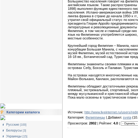
Большинство населения говорит на филиппи
английским языком. Также распространены и
1898) выполнял функцию единственного пис
населения. Испано-американская война 189
лингва франка в стране до начала 1950-х г
утратил свой официальный статус по консти
президента Глории Арройо предпринимаются
литературные и революционные документы б
Филиппин, в том числе и главный среди них
язык на Филипиннах употребляется широко, 
местные особенности.
Крупнейший город Филиппин – Манила, нахо
конурбации Большая Манила, с населением 1
музей Филиппин, музей естественной истор
16-18 вв., Ботанический сад. Туристам пре
Филиппины знамениты своими пляжами и жи
островах Себу, Бохоль и Палаван. Туристам 
На островах находятся многочисленные нац
Майон-Волькано, Канлаон, располагаются н
Филиппины обладают достаточными рекреац
пляжный, экстремальный, спортивный, экол
между мусульманской и христианской общин
Пока мало освоены в туристическом плане 
Категории каталога
Источник:
http://www.liveinternet.ru/users/r
Категория:
Филиппинцы
| Добавил:
sveta
(10.
Просмотров:
2802
| Рейтинг:
4.0
|
Русские
[100]
Белорусы
[3]
Украинцы
[15]