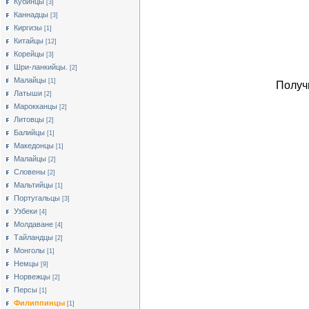
Кубинцы
[3]
Каннадцы
[3]
Киргизы
[1]
Китайцы
[12]
Корейцы
[3]
Шри-ланкийцы.
[2]
Малайцы
[1]
Получ
Латыши
[2]
Марокканцы
[2]
Литовцы
[2]
Балийцы
[1]
Македонцы
[1]
Малайцы
[2]
Словены
[2]
Мальтийцы
[1]
Португальцы
[3]
Узбеки
[4]
Молдаване
[4]
Тайландцы
[2]
Монголы
[1]
Немцы
[9]
Норвежцы
[2]
Персы
[1]
Филиппинцы
[1]