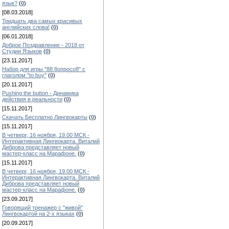
язык?
(
0
)
[08.03.2018]
Тридцать два самых красивых
английских слова!
(
0
)
[06.01.2018]
Доброе Поздравление - 2018 от
Студии Языков
(
0
)
[23.11.2017]
Набор для игры "88 8опросо8" с
глаголом "to buy"
(
0
)
[20.11.2017]
Pushing the button - Динамика
действия в реальности
(
0
)
[15.11.2017]
Скачать Бесплатно Лингвокарты
(
0
)
[15.11.2017]
В четверг, 16 ноября, 19.00 МСК -
Интерактивная Лингвокарта. Виталий
Диброва представляет новый
мастер-класс на Марафоне.
(
0
)
[15.11.2017]
В четверг, 16 ноября, 19.00 МСК -
Интерактивная Лингвокарта. Виталий
Диброва представляет новый
мастер-класс на Марафоне.
(
0
)
[23.09.2017]
Говорящий тренажер с "живой"
Лингвокартой на 2-х языках
(
0
)
[20.09.2017]