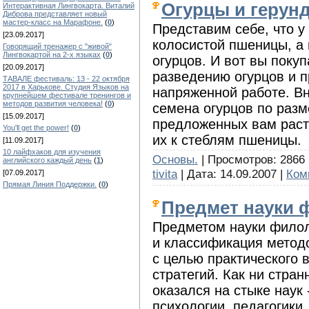
Огурцы и герунд
Интерактивная Лингвокарта. Виталий
Диброва представляет новый
мастер-класс на Марафоне.
(
0
)
Представим себе, что у
[23.09.2017]
колосистой пшеницы, а 
Говорящий тренажер с "живой"
Лингвокартой на 2-х языках
(
0
)
огурцов. И вот вы покуп
[20.09.2017]
разведению огурцов и п
ТАВАЛЕ фестиваль: 13 - 22 октября
2017 в Харькове. Студия Языков на
напряженной работе. Вн
крупнейшем фестивале тренингов и
методов развития человека!
(
0
)
семена огурцов по разме
[15.09.2017]
предложенных вам раст
You'll get the power!
(
0
)
их к стеблям пшеницы.
[11.09.2017]
10 лайфхаков для изучения
Основы.
| Просмотров: 2866 
английского каждый день
(
1
)
tivita
| Дата:
14.09.2007
|
Ком
[07.09.2017]
Прямая Линия Поддержки.
(
0
)
Предмет науки 
Предметом науки филол
и классификация метод
с целью практического
стратегий. Как ни стра
оказался на стыке наук 
психологии, педагогики