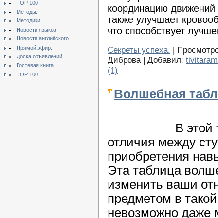
TOP 100
координацию движений 
Методы.
также улучшает кровооб
Методики.
что способствует лучше
Новости языков
Новости английского
Прямой эфир.
Секреты успеха.
| Просмотро
Доска объявлений
Диброва | Добавил:
tivitaram
Гостевая книга
(1)
TOP 100
Волшебная таб
В этой
отличия между ст
приобретения нав
Эта таблица волше
изменить ваши от
предметом в такой
невозможно даже 