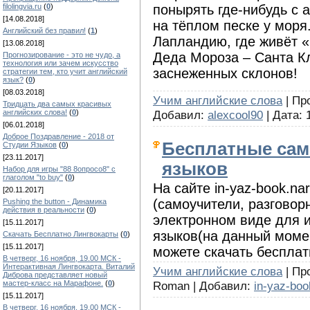
filolingvia.ru
(
0
)
понырять где-нибудь с 
[14.08.2018]
на тёплом песке у моря
Английский без правил!
(
1
)
Лапландию, где живёт 
[13.08.2018]
Деда Мороза – Санта Кл
Прогнозирование - это не чудо, а
технология или зачем искусство
заснеженных склонов!
стратегии тем, кто учит английский
язык?
(
0
)
[08.03.2018]
Учим английские слова
| Про
Тридцать два самых красивых
Добавил:
alexcool90
| Дата:
английских слова!
(
0
)
[06.01.2018]
Доброе Поздравление - 2018 от
Бесплатные сам
Студии Языков
(
0
)
[23.11.2017]
языков
Набор для игры "88 8опросо8" с
глаголом "to buy"
(
0
)
На сайте in-yaz-book.n
[20.11.2017]
(самоучители, разговорн
Pushing the button - Динамика
действия в реальности
(
0
)
электронном виде для 
[15.11.2017]
языков(на данный момен
Скачать Бесплатно Лингвокарты
(
0
)
[15.11.2017]
можете скачать бесплат
В четверг, 16 ноября, 19.00 МСК -
Интерактивная Лингвокарта. Виталий
Учим английские слова
| Пр
Диброва представляет новый
Roman | Добавил:
in-yaz-boo
мастер-класс на Марафоне.
(
0
)
[15.11.2017]
В четверг, 16 ноября, 19.00 МСК -