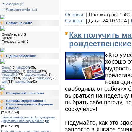
История.
[2]
Языковые мифы
[15]
Основы.
| Просмотров: 1580 
Саппорт
| Дата:
24.10.2014
|
Сейчас на сайте
Как получить м
Онлайн всего:
3
Гостей:
3
рождественские
Пользователей:
0
«Кто умее
С днем рождения!
хорошо о
мудрость
Elena
(40)
,
alis2004
(45)
,
imparatrisse
(67)
,
zippysun
(39)
,
представ
innast1949
(77)
,
zabava-mama
(41)
,
vasek9a
(33)
,
SNG
(66)
,
dolinskiy2
(53)
,
новогодн
tatik
(56)
,
kapitoshka
(42)
свободных от рабочих б
Сегодня сайт посетили
вырваться на недельку 
Система Эффективного
выбрать себе погоду, п
Самостоятельного Изучения
соскучился!
Языков
[28.08.2024]
Тайное знание элиты: Структурный
Дифференциал Коржибского
(
0
)
Подумайте, как это здор
[06.02.2019]
запросто в январе смен
Прекращение поддержки домена