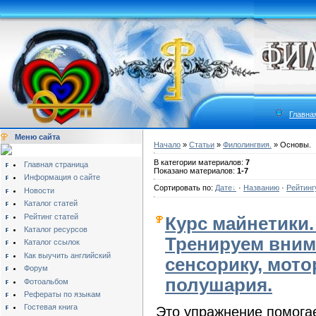
Главна
Меню сайта
Начало
»
Статьи
»
Филолингвия.
» Основы.
В категории материалов:
7
Главная страница
Показано материалов:
1-7
Информация о сайте
Сортировать по:
Дате
·
Названию
·
Рейтинг
Новости
Каталог статей
Рейтинг статей
Курс майнетики.
Каталог ресурсов
Тренируем вним
Каталог ссылок
Как выучить английский
сенсорику, мото
Форум
полушария.
Фотоальбом
Рефераты по языкам
Гостевая книга
Это упражнение помогае