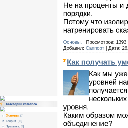
Не на проценты и д
порядки.
Потому что изоли
натренировать ска
Основы.
| Просмотров: 1393 
Добавил:
Саппорт
| Дата:
26
Как получать ум
Как мы уже
уровней на
получается
нескольких
Категории каталога
уровня.
Каким образом мож
Основы.
[7]
Теория.
объединение?
[13]
Практика.
[4]