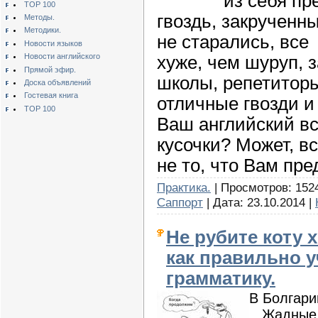
из себя пр
TOP 100
гвоздь, закрученн
Методы.
Методики.
не старались, все
Новости языков
Новости английского
хуже, чем шуруп, 
Прямой эфир.
школы, репетитор
Доска объявлений
Гостевая книга
отличные гвозди и
TOP 100
Ваш английский в
кусочки?
Может, вс
не то, что Вам пр
Практика.
| Просмотров: 1524
Саппорт
| Дата:
23.10.2014
|
Не рубите коту 
как правильно 
грамматику.
В Болгари
Жадные г