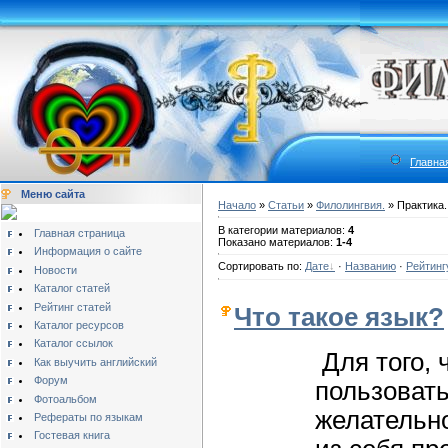
Главна
Меню сайта
Начало
»
Статьи
»
Филолингвия.
» Практика.
В категории материалов:
4
Главная страница
Показано материалов:
1-4
Информация о сайте
Сортировать по:
Дате
·
Названию
·
Рейтинг
Новости
Каталог статей
Рейтинг статей
Что такое язык?
Каталог ресурсов
Каталог ссылок
Для того, 
Как выучить английский
Форум
пользовать
Фотоальбом
желательно
Рефераты по языкам
Гостевая книга