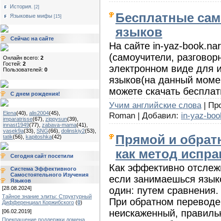
История.
[2]
Бесплатные сам
Языковые мифы
[15]
языков
Сейчас на сайте
На сайте in-yaz-book.n
(самоучители, разговорн
Онлайн всего:
2
Гостей:
2
электронном виде для 
Пользователей:
0
языков(на данный момен
можете скачать бесплат
С днем рождения!
Учим английские слова
| Пр
Elena
(40)
,
alis2004
(45)
,
Roman | Добавил:
in-yaz-boo
imparatrisse
(67)
,
zippysun
(39)
,
innast1949
(77)
,
zabava-mama
(41)
,
vasek9a
(33)
,
SNG
(66)
,
dolinskiy2
(53)
,
Прямой и обрат
tatik
(56)
,
kapitoshka
(42)
как метод испра
Сегодня сайт посетили
Как эффективно отслеж
Система Эффективного
Самостоятельного Изучения
если занимаешься язык
Языков
один: путем сравнения.
[28.08.2024]
Тайное знание элиты: Структурный
При обратном переводе
Дифференциал Коржибского
(
0
)
неискаженный, правиль
[06.02.2019]
Прекращение поддержки домена