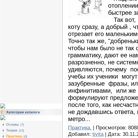
отоплении
быстрее з
Так вот, 
коту сразу, а добрый , 
отрезает его маленькими
Точно так же, "добрень
чтобы нам было не так 
грамматику, дают ее на
разрозненно, не систем
удивляются, почему пос
учебы их ученики могут
зазубренные фразы, ил
инфинитивами, или же 
формулируют предложен
после того, как несчаст
не дождавшись ответа, 
Категории каталога
метро...
Основы.
[7]
Практика.
| Просмотров: 8088
Теория.
[13]
Добавил:
tivita
| Дата:
30.11.
Практика.
[4]