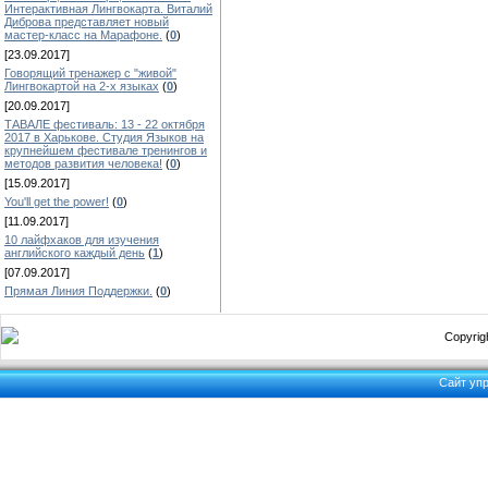
Интерактивная Лингвокарта. Виталий
Диброва представляет новый
мастер-класс на Марафоне.
(
0
)
[23.09.2017]
Говорящий тренажер с "живой"
Лингвокартой на 2-х языках
(
0
)
[20.09.2017]
ТАВАЛЕ фестиваль: 13 - 22 октября
2017 в Харькове. Студия Языков на
крупнейшем фестивале тренингов и
методов развития человека!
(
0
)
[15.09.2017]
You'll get the power!
(
0
)
[11.09.2017]
10 лайфхаков для изучения
английского каждый день
(
1
)
[07.09.2017]
Прямая Линия Поддержки.
(
0
)
Copyrigh
Сайт уп