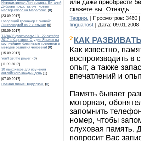
или даже приобрести бе
Интерактивная Лингвокарта. Виталий
Диброва представляет новый
скажете вы. Отнюдь.
мастер-класс на Марафоне.
(
0
)
[23.09.2017]
Теория.
| Просмотров: 3460 | 
Говорящий тренажер с "живой"
linguahost
| Дата:
09.01.2008
Лингвокартой на 2-х языках
(
0
)
[20.09.2017]
ТАВАЛЕ фестиваль: 13 - 22 октября
КАК РАЗВИВАТ
2017 в Харькове. Студия Языков на
крупнейшем фестивале тренингов и
Как известно, памя
методов развития человека!
(
0
)
[15.09.2017]
воспроизводить в 
You'll get the power!
(
0
)
[11.09.2017]
опыт, а также запа
10 лайфхаков для изучения
английского каждый день
(
1
)
впечатлений и опы
[07.09.2017]
Прямая Линия Поддержки.
(
0
)
Память бывает разн
моторная, обоняте
запомнить телефон
номер, чтобы запом
слуховая память. 
попросит Вас запи