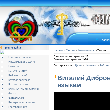
Главна
Меню сайта
Начало
»
Статьи
»
Филолингвия.
» Теория.
В категории материалов:
13
Главная страница
Показано материалов:
1-10
Информация о сайте
Сортировать по:
Дате
·
Названию
·
Рейтинг
Новости
Каталог статей
Рейтинг статей
Виталий Дибров
Каталог ресурсов
языкам
Каталог ссылок
Как выучить английский
Форум
Фотоальбом
Рефераты по языкам
Гостевая книга