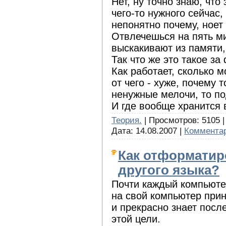
Нет, ну точно знаю, что
чего-то нужного сейчас
непонятно почему, ноет 
Отвлечешься на пять ми
выскакивают из памяти, 
Так что же это такое з
Как работает, сколько м
от чего - хуже, почему
ненужные мелочи, то п
И где вообще хранится 
Теория.
| Просмотров: 5105 
Дата:
14.08.2007
|
Комментар
Как отформатир
другого языка?
Почти каждый компьюте
на свой компьютер при
и прекрасно знает посл
этой цели.