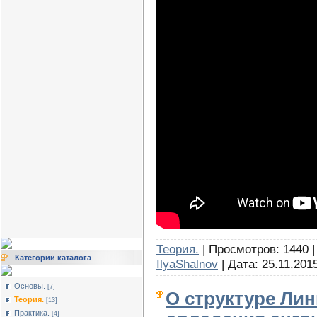
Теория.
| Просмотров: 1440 |
Категории каталога
IlyaShalnov
| Дата:
25.11.201
Основы.
[7]
О структуре Лин
Теория.
[13]
Практика.
[4]