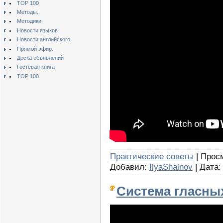
TOP 100
Методы.
Методики.
Новости языков
Новости английского
Прямой эфир.
Доска объявлений
Гостевая книга
TOP 100
Практические советы
| Просм
Добавил:
IlyaShalnov
| Дата
Система гласны