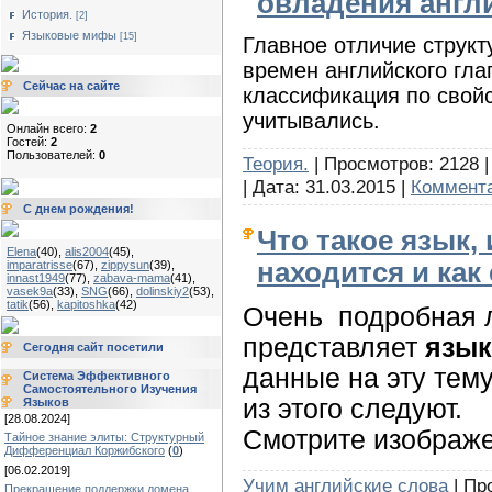
овладения англ
История.
[2]
Языковые мифы
[15]
Главное отличие структ
времен английского глаг
Сейчас на сайте
классификация по свойс
учитывались.
Онлайн всего:
2
Гостей:
2
Пользователей:
0
Теория.
| Просмотров: 2128 |
| Дата:
31.03.2015
|
Коммента
С днем рождения!
Что такое язык, 
Elena
(40)
,
alis2004
(45)
,
находится и как 
imparatrisse
(67)
,
zippysun
(39)
,
innast1949
(77)
,
zabava-mama
(41)
,
vasek9a
(33)
,
SNG
(66)
,
dolinskiy2
(53)
,
tatik
(56)
,
kapitoshka
(42)
Очень подробная л
представляет
язык
Сегодня сайт посетили
данные на эту тем
Система Эффективного
Самостоятельного Изучения
из этого следуют.
Языков
[28.08.2024]
Смотрите изображе
Тайное знание элиты: Структурный
Дифференциал Коржибского
(
0
)
[06.02.2019]
Учим английские слова
| Пр
Прекращение поддержки домена