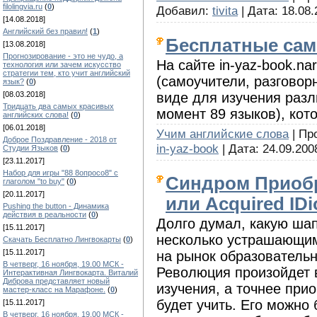
filolingvia.ru
(
0
)
Добавил:
tivita
| Дата:
18.08.
[14.08.2018]
Английский без правил!
(
1
)
Бесплатные сам
[13.08.2018]
Прогнозирование - это не чудо, а
На сайте in-yaz-book.n
технология или зачем искусство
стратегии тем, кто учит английский
(самоучители, разговор
язык?
(
0
)
виде для изучения раз
[08.03.2018]
Тридцать два самых красивых
момент 89 языков), кот
английских слова!
(
0
)
[06.01.2018]
Учим английские слова
| Пр
Доброе Поздравление - 2018 от
in-yaz-book
| Дата:
24.09.200
Студии Языков
(
0
)
[23.11.2017]
Набор для игры "88 8опросо8" с
Синдром Приобр
глаголом "to buy"
(
0
)
[20.11.2017]
или Acquired IDi
Pushing the button - Динамика
действия в реальности
(
0
)
Долго думал, какую шап
[15.11.2017]
несколько устрашающим
Скачать Бесплатно Лингвокарты
(
0
)
[15.11.2017]
на рынок образовательн
В четверг, 16 ноября, 19.00 МСК -
Революция произойдет 
Интерактивная Лингвокарта. Виталий
Диброва представляет новый
изучения, а точнее при
мастер-класс на Марафоне.
(
0
)
будет учить. Его можно 
[15.11.2017]
В четверг, 16 ноября, 19.00 МСК -