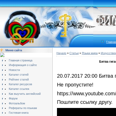
Главна
Меню сайта
Начало
»
Статьи
»
Языки мира
»
Искусстве
Главная страница
Битва гига
Информация о сайте
Новости
Каталог статей
20.07.2017 20:00 Битва 
Рейтинг статей
Не пропустите!
Каталог ресурсов
Каталог ссылок
https://www.youtube.co
Как выучить английский
Форум
Пошлите ссылку другу.
Фотоальбом
Рефераты по языкам
Гостевая книга