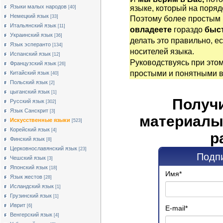
Языки малых народов
языке, который на поряд
[40]
Немецкий язык
[33]
Поэтому более простым
Итальянский язык
[11]
овладеете
гораздо
быст
Украинский язык
[36]
делать это правильно, е
Язык эсперанто
[134]
носителей языка.
Испанский язык
[12]
Руководствуясь при это
Французский язык
[26]
простыми и понятными 
Китайский язык
[40]
Польский язык
[2]
цыганский язык
[1]
Получ
Русский язык
[302]
Язык Санскрит
[3]
материалы
Искусственные языки
[523]
Корейский язык
[4]
р
Финский язык
[8]
Церковнославянский язык
[23]
Подпи
Чешский язык
[3]
Японский язык
[18]
Имя
*
Язык жестов
[28]
Исландский язык
[1]
Грузинский язык
[1]
Иврит
[6]
E-mail
*
Венгерский язык
[4]