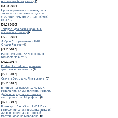
Английский без правил!
(
1
)
[13.08.2018]
Прогнозирование - это не чудо, а
технология или зачем искусство
стратегии тем, кто учит английский
язык?
(
0
)
[08.03.2018]
Тридцать два самых красивых
английских слова!
(
0
)
[06.01.2018]
Доброе Поздравление - 2018 от
Студии Языков
(
0
)
[23.11.2017]
Набор для игры "88 8опросо8" с
глаголом "to buy"
(
0
)
[20.11.2017]
Pushing the button - Динамика
действия в реальности
(
0
)
[15.11.2017]
Скачать Бесплатно Лингвокарты
(
0
)
[15.11.2017]
В четверг, 16 ноября, 19.00 МСК -
Интерактивная Лингвокарта. Виталий
Диброва представляет новый
мастер-класс на Марафоне.
(
0
)
[15.11.2017]
В четверг, 16 ноября, 19.00 МСК -
Интерактивная Лингвокарта. Виталий
Диброва представляет новый
мастер-класс на Марафоне.
(
0
)