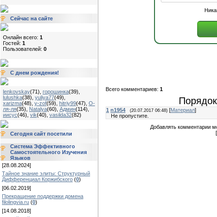
Ника
Сейчас на сайте
Онлайн всего:
1
Гостей:
1
Пользователей:
0
С днем рождения!
Всего комментариев:
1
lenkovskay
(71)
,
горошинка
(39)
,
lulushka
(38)
,
yuliya77
(49)
,
Порядок
xarizma
(48)
,
y-zof
(59)
,
hitriy99
(47)
,
О-
ля-ля
(35)
,
Natalya
(60)
,
Админ
(114)
,
1
n1954
[
Материал
]
(20.07.2017 06:48)
иисус
(46)
,
vik
(40)
,
vasilda32
(82)
Не пропустите.
Добавлять комментарии мо
Сегодня сайт посетили
Система Эффективного
Самостоятельного Изучения
Языков
[28.08.2024]
Тайное знание элиты: Структурный
Дифференциал Коржибского
(
0
)
[06.02.2019]
Прекращение поддержки домена
filolingvia.ru
(
0
)
[14.08.2018]