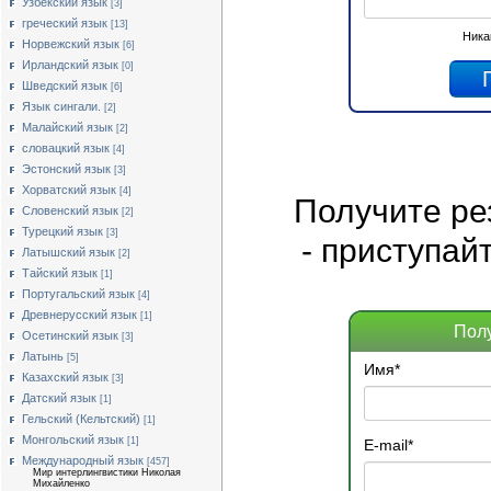
Узбекский язык
[3]
греческий язык
[13]
Ника
Норвежский язык
[6]
Ирландский язык
[0]
Шведский язык
[6]
Язык сингали.
[2]
Малайский язык
[2]
словацкий язык
[4]
Эстонский язык
[3]
Хорватский язык
[4]
Получите
ре
Словенский язык
[2]
Турецкий язык
[3]
- приступай
Латышский язык
[2]
Тайский язык
[1]
Португальский язык
[4]
Древнерусский язык
[1]
Пол
Осетинский язык
[3]
Латынь
[5]
Имя
*
Казахский язык
[3]
Датский язык
[1]
Гельский (Кельтский)
[1]
Монгольский язык
[1]
E-mail
*
Международный язык
[457]
Мир интерлингвистики Николая
Михайленко