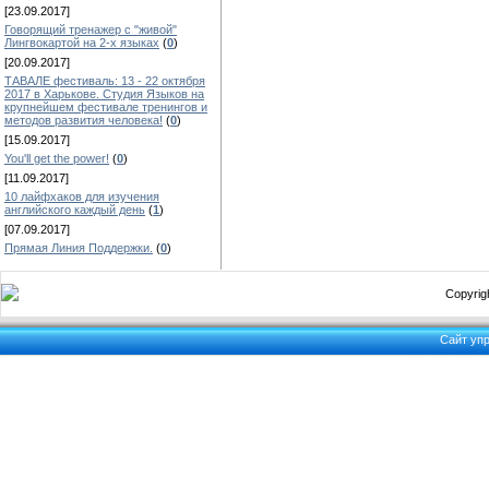
[23.09.2017]
Говорящий тренажер с "живой"
Лингвокартой на 2-х языках
(
0
)
[20.09.2017]
ТАВАЛЕ фестиваль: 13 - 22 октября
2017 в Харькове. Студия Языков на
крупнейшем фестивале тренингов и
методов развития человека!
(
0
)
[15.09.2017]
You'll get the power!
(
0
)
[11.09.2017]
10 лайфхаков для изучения
английского каждый день
(
1
)
[07.09.2017]
Прямая Линия Поддержки.
(
0
)
Copyrigh
Сайт уп