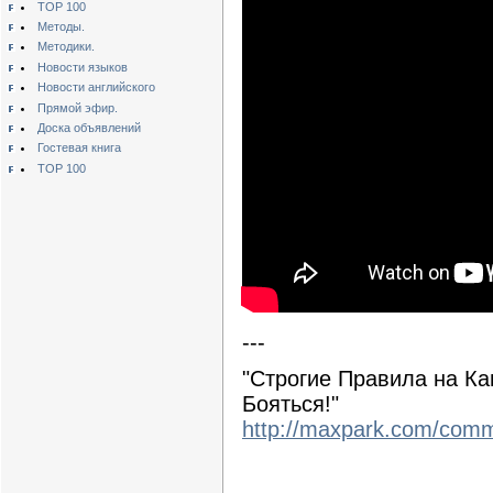
TOP 100
Методы.
Методики.
Новости языков
Новости английского
Прямой эфир.
Доска объявлений
Гостевая книга
TOP 100
---
"Строгие Правила на К
Бояться!"
http://maxpark.com/comm