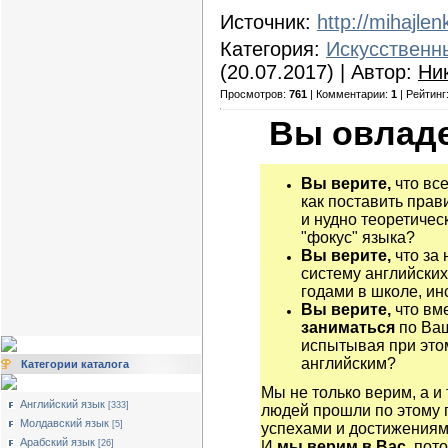
Источник:
http://mihajlen
Категория:
Искусственн
(20.07.2017) | Автор:
Ни
Просмотров:
761
| Комментарии:
1
| Рейтинг
Вы овладе
Вы верите,
что все
как поставить прав
и нудно теоретичес
"фокус" языка?
Вы верите,
что за 
систему английских
годами в школе, ин
Вы верите,
что вм
заниматься
по Ва
испытывая при этом
английским?
Категории каталога
Мы не только верим, а и
Английский язык
[333]
людей прошли по этому 
Молдавский язык
[5]
успехами и достижениям
Арабский язык
[26]
И
мы верим в Вас,
пото