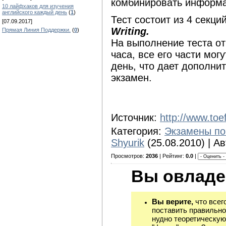
комбинировать информ
10 лайфхаков для изучения
английского каждый день
(
1
)
Тест состоит из 4 секци
[07.09.2017]
Writing.
Прямая Линия Поддержки.
(
0
)
На выполнение теста от
часа, все его части мог
день, что дает дополн
экзамен.
Источник:
http://www.toef
Категория:
Экзамены по
Shyurik
(25.08.2010) | А
Просмотров:
2036
| Рейтинг:
0.0
|
Вы овладе
Вы верите,
что всег
поставить правильно
нудно теоретическую