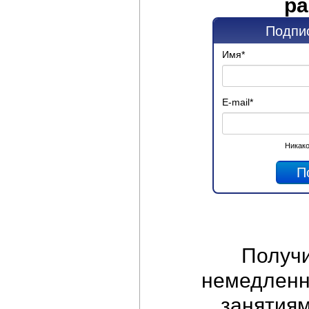
ра
Подпис
Имя
*
E-mail
*
Никако
Получ
немедленно
занятиям