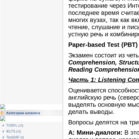
тестирование через Инт
последнее время счита
многих вузах, так как в
чтение, слушание и пис
устную речь и комбинир
Paper-based Test (PBT)
Экзамен состоит из чет
Comprehension, Structu
Reading Comprehensio
Часть 1: Listening Co
Оценивается способност
английскую речь (север
выделять основную мыс
делать выводы.
Категории каталога
Вопросы делятся на три
TOEFL
[10]
A: Мини-диалоги:
В эт
IELTS
[15]
TestDAF
[0]