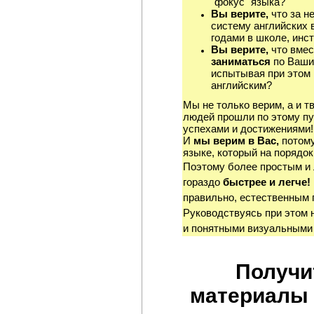
"фокус" языка?
Вы верите,
что за н
систему английских 
годами в школе, инст
Вы верите,
что вмес
заниматься
по Ваши
испытывая при этом 
английским?
Мы не только верим, а и т
людей прошли по этому пу
успехами и достижениями!
И
мы верим в Вас,
потому
языке, который на порядок
Поэтому более простым и
гораздо
быстрее и легче!
правильно, естественным 
Руководствуясь при этом 
и понятными визуальными
Получи
материалы 