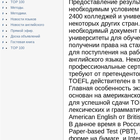
Предоставление резуль
TOP 100
Методы.
необходимым условием 
Методики.
2400 колледжей и унив
Новости языков
некоторых других стран
Новости английского
необходимый документ 
Прямой эфир.
Доска объявлений
университеты для обуч
Гостевая книга
получении права на ста
TOP 100
для поступления на раб
английского языка. Нек
профессиональные сер
требуют от претендент
TOEFL действителен в т
Главная особенность эк
основан на американско
для успешной сдачи TO
лексических и граммати
American English от Briti
В данное время в Росси
Paper-based Test (PBT),
форме на бумаге, и Inter