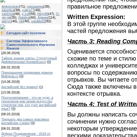
правильное предложени
lenkovskay
(71)
,
горошинка
(39)
,
lulushka
(38)
,
yuliya77
(49)
,
xarizma
(48)
,
y-zof
(59)
,
hitriy99
(47)
,
О-
Written Expression:
ля-ля
(35)
,
Natalya
(60)
,
Админ
(114)
,
иисус
(46)
,
vik
(40)
,
vasilda32
(82)
В этой группе необходи
частей предложения вы
Сегодня сайт посетили
Часть 3: Reading Com
Система Эффективного
Самостоятельного Изучения
Языков
Оценивается способност
[28.08.2024]
схожие по теме и стилю
Тайное знание элиты: Структурный
Дифференциал Коржибского
(
0
)
колледжах и университе
[06.02.2019]
вопросы по содержанию
Прекращение поддержки домена
filolingvia.ru
(
0
)
отрывков. Вы читаете о
[14.08.2018]
Сюда также включены в
Английский без правил!
(
1
)
контексте отрывка.
[13.08.2018]
Прогнозирование - это не чудо, а
технология или зачем искусство
Часть 4: Test of Writte
стратегии тем, кто учит английский
язык?
(
0
)
Вы должны написать соч
[08.03.2018]
Тридцать два самых красивых
сочинении нужно соглас
английских слова!
(
0
)
некоторым утверждением
[06.01.2018]
Доброе Поздравление - 2018 от
вескими доказательств