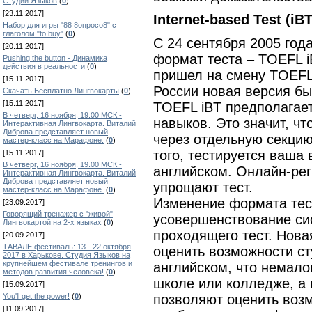
Студии Языков
(
0
)
[23.11.2017]
Internet-based Test (iBT
Набор для игры "88 8опросо8" с
глаголом "to buy"
(
0
)
С 24 сентября 2005 го
[20.11.2017]
формат теста – TOEFL iB
Pushing the button - Динамика
действия в реальности
(
0
)
пришел на смену TOEFL 
[15.11.2017]
России новая версия бы
Скачать Бесплатно Лингвокарты
(
0
)
[15.11.2017]
TOEFL iBT предполагае
В четверг, 16 ноября, 19.00 МСК -
навыков. Это значит, ч
Интерактивная Лингвокарта. Виталий
Диброва представляет новый
через отдельную секцию
мастер-класс на Марафоне.
(
0
)
того, тестируется ваша
[15.11.2017]
В четверг, 16 ноября, 19.00 МСК -
английском. Онлайн-рег
Интерактивная Лингвокарта. Виталий
Диброва представляет новый
упрощают тест.
мастер-класс на Марафоне.
(
0
)
Изменение формата тес
[23.09.2017]
Говорящий тренажер с "живой"
усовершенствование си
Лингвокартой на 2-х языках
(
0
)
проходящего тест. Нова
[20.09.2017]
ТАВАЛЕ фестиваль: 13 - 22 октября
оценить возможности ст
2017 в Харькове. Студия Языков на
крупнейшем фестивале тренингов и
английском, что немало
методов развития человека!
(
0
)
школе или колледже, а
[15.09.2017]
You'll get the power!
(
0
)
позволяют оценить воз
[11.09.2017]