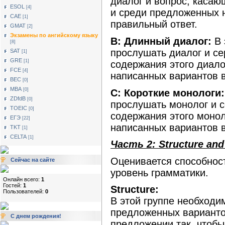
диалог и вопрос, касаю
ESOL
[4]
и среди предложенных 
САЕ
[1]
правильный ответ.
GMAT
[2]
Экзамены по ангийскому языку
B: Длинный диалог:
В 
[8]
прослушать диалог и с
SAT
[1]
GRE
[1]
содержания этого диало
FCE
[4]
написанных вариантов 
BEC
[0]
MBA
[0]
C: Короткие монологи:
ZDfdB
[0]
прослушать монолог и 
TOEIC
[0]
содержания этого моно
ЕГЭ
[22]
написанных вариантов 
TKT
[1]
CELTA
[1]
Часть 2: Structure and
Оценивается способнос
Сейчас на сайте
уровень грамматики.
Онлайн всего:
1
Гостей:
1
Structure:
Пользователей:
0
В этой группе необходи
предложенных варианто
С днем рождения!
предложении так, чтобы