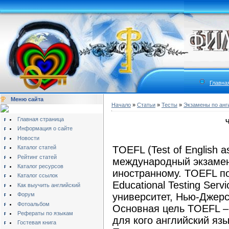
Главна
Меню сайта
Начало
»
Статьи
»
Тесты
»
Экзамены по анг
Главная страница
Ч
Информация о сайте
Новости
Каталог статей
TOEFL (Test of English a
Рейтинг статей
международный экзамен
Каталог ресурсов
иностранному. TOEFL п
Каталог ссылок
Educational Testing Serv
Как выучить английский
Форум
университет, Нью-Джер
Фотоальбом
Основная цель TOEFL – 
Рефераты по языкам
для кого английский яз
Гостевая книга