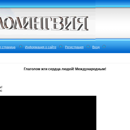
я страница
Информация о сайте
Регистрация
Вход
Глаголом жги сердца людей! Международным!
.
м!
oc