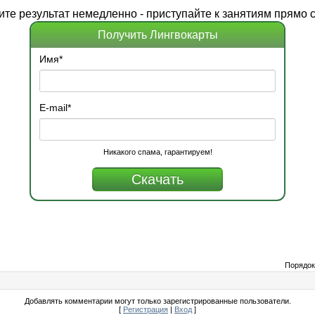
ите
результат
немедленно - приступайте к занятиям прямо с
Получить Лингвокарты
Имя
*
E-mail
*
Никакого спама, гарантируем!
Порядок
Добавлять комментарии могут только зарегистрированные пользователи.
[
Регистрация
|
Вход
]