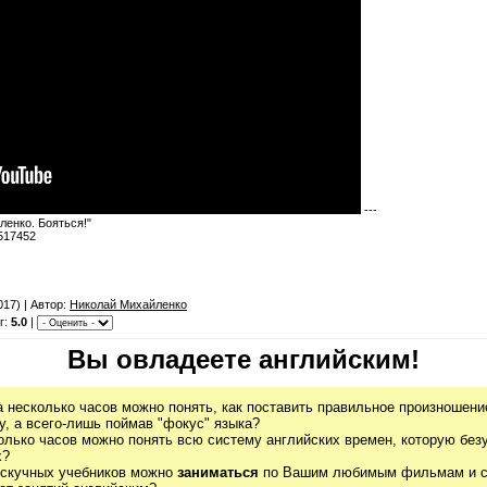
---
ленко. Бояться!"
2517452
017) | Автор:
Николай Михайленко
г:
5.0
|
Вы овладеете английским!
а несколько часов можно понять, как поставить правильное произношение
, а всего-лишь поймав "фокус" языка?
олько часов можно понять всю систему английских времен, которую без
х?
 скучных учебников можно
заниматься
по Вашим любимым фильмам и се