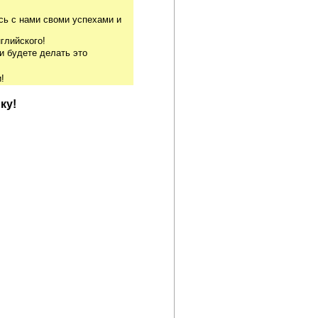
сь с нами своми успехами и
глийского!
и будете делать это
!
ку!