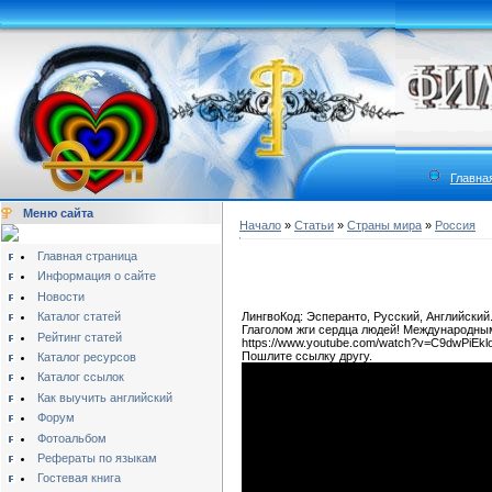
Главна
Меню сайта
Начало
»
Статьи
»
Страны мира
»
Россия
Главная страница
Информация о сайте
Новости
Каталог статей
ЛингвоКод: Эсперанто, Русский, Английский
Глаголом жги сердца людей! Международны
Рейтинг статей
https://www.youtube.com/watch?v=C9dwPiEkl
Пошлите ссылку другу.
Каталог ресурсов
Каталог ссылок
Как выучить английский
Форум
Фотоальбом
Рефераты по языкам
Гостевая книга