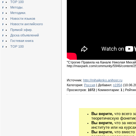
TOP 100
Методы.
Методики.
Новости языков
Новости английского
Прямой эфир.
Доска объявлений
Гостевая книга
TOP 100
"Строгие Правила на Канале Николая Михай
http://maxpark.com/community/5946/content/
Источник:
http://mihajlenko.anihost.ru
Категория:
Россия
| Добавил:
n1954
(10.06.2
Просмотров:
1072
| Комментарии:
1
| Рейтин
Вы верите,
что всего з
теоретическую фонетику
Вы верите,
что за неск
институте или на курса
Вы верите,
что вместо