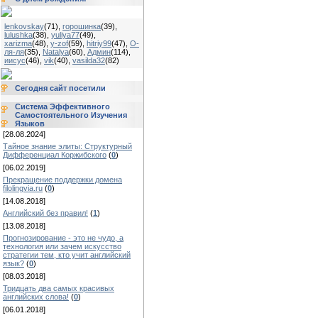
lenkovskay
(71)
,
горошинка
(39)
,
lulushka
(38)
,
yuliya77
(49)
,
xarizma
(48)
,
y-zof
(59)
,
hitriy99
(47)
,
О-
ля-ля
(35)
,
Natalya
(60)
,
Админ
(114)
,
иисус
(46)
,
vik
(40)
,
vasilda32
(82)
Сегодня сайт посетили
Система Эффективного
Самостоятельного Изучения
Языков
[28.08.2024]
Тайное знание элиты: Структурный
Дифференциал Коржибского
(
0
)
[06.02.2019]
Прекращение поддержки домена
filolingvia.ru
(
0
)
[14.08.2018]
Английский без правил!
(
1
)
[13.08.2018]
Прогнозирование - это не чудо, а
технология или зачем искусство
стратегии тем, кто учит английский
язык?
(
0
)
[08.03.2018]
Тридцать два самых красивых
английских слова!
(
0
)
[06.01.2018]