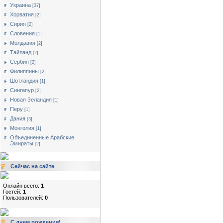
Украина
[37]
Хорватия
[2]
Сирия
[2]
Словения
[1]
Молдавия
[2]
Тайланд
[2]
Сербия
[2]
Филиппины
[2]
Шотландия
[1]
Сингапур
[2]
Новая Зеландия
[1]
Перу
[1]
Дания
[3]
Монголия
[1]
Объединенные Арабские
Эмираты
[2]
Сейчас на сайте
Онлайн всего:
1
Гостей:
1
Пользователей:
0
С днем рождения!