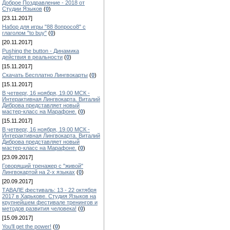
Доброе Поздравление - 2018 от
Студии Языков
(
0
)
[23.11.2017]
Набор для игры "88 8опросо8" с
глаголом "to buy"
(
0
)
[20.11.2017]
Pushing the button - Динамика
действия в реальности
(
0
)
[15.11.2017]
Скачать Бесплатно Лингвокарты
(
0
)
[15.11.2017]
В четверг, 16 ноября, 19.00 МСК -
Интерактивная Лингвокарта. Виталий
Диброва представляет новый
мастер-класс на Марафоне.
(
0
)
[15.11.2017]
В четверг, 16 ноября, 19.00 МСК -
Интерактивная Лингвокарта. Виталий
Диброва представляет новый
мастер-класс на Марафоне.
(
0
)
[23.09.2017]
Говорящий тренажер с "живой"
Лингвокартой на 2-х языках
(
0
)
[20.09.2017]
ТАВАЛЕ фестиваль: 13 - 22 октября
2017 в Харькове. Студия Языков на
крупнейшем фестивале тренингов и
методов развития человека!
(
0
)
[15.09.2017]
You'll get the power!
(
0
)