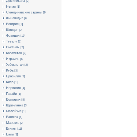
Доминикана
[2]
Непал
[1]
Скандинавские страны
[9]
Финляндия
[9]
Венгрия
[1]
Швеция
[2]
Франция
[19]
Тувалу
[1]
Вьетнам
[2]
Казахстан
[9]
Израиль
[6]
Узбекистан
[2]
Куба
[3]
Бразилия
[3]
Кипр
[1]
Норвегия
[4]
Гавайи
[1]
Болгария
[8]
Шри-Ланка
[3]
Малайзия
[1]
Бангкок
[1]
Марокко
[2]
Египет
[11]
Бали
[1]