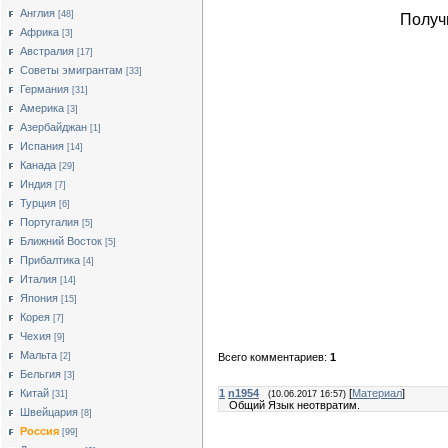
Англия
[48]
Получ
Африка
[3]
Австралия
[17]
Cоветы эмигрантам
[33]
Германия
[31]
Америка
[3]
Азербайджан
[1]
Испания
[14]
Канада
[29]
Индия
[7]
Турция
[6]
Португалия
[5]
Ближний Восток
[5]
Прибалтика
[4]
Италия
[14]
Япония
[15]
Корея
[7]
Чехия
[9]
Мальта
[2]
Всего комментариев:
1
Бельгия
[3]
Китай
1
n1954
[
Материал
]
[31]
(10.06.2017 16:57)
Общий Язык неотвратим.
Швейцария
[8]
Россия
[99]