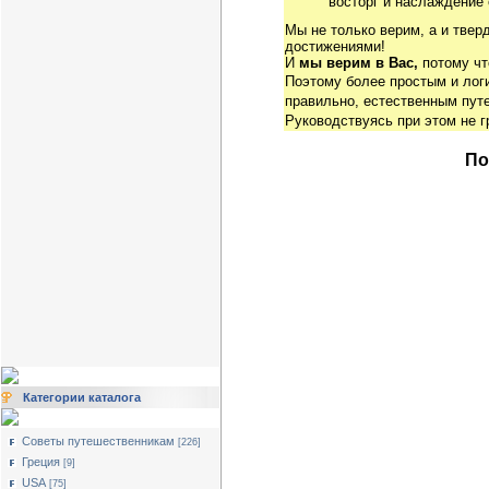
восторг и наслаждение 
Мы не только верим, а и твер
достижениями!
И
мы верим в Вас,
потому чт
Поэтому более простым и ло
правильно, естественным путе
Руководствуясь при этом не 
По
Категории каталога
Советы путешественникам
[226]
Греция
[9]
USA
[75]