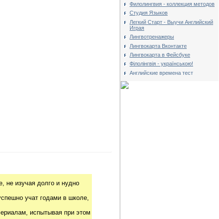
Филолингвия - коллекция методов
Студия Языков
Легкий Старт - Выучи Английский
Играя
Лингвотренажеры
Лингвокарта Вконтакте
Лингвокарта в Фейсбуке
Філолінгвія - українською!
Английские времена тест
, не изучая долго и нудно
успешно учат годами в школе,
риалам, испытывая при этом