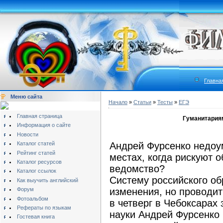
Главна
Меню сайта
Начало
»
Статьи
»
Тесты
»
ЕГЭ
Главная страница
Гуманитариям
Информация о сайте
Новости
Каталог статей
Андрей Фурсенко недоу
Рейтинг статей
местах, когда рискуют
Каталог ресурсов
ведомство?
Каталог ссылок
Систему российского об
Как выучить английский
Форум
изменения, но проводит
Фотоальбом
в четверг в Чебоксарах
Рефераты по языкам
науки Андрей Фурсенко
Гостевая книга