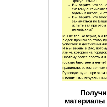
"фокус" языка?
Вы верите,
что за н
систему английских 
годами в школе, инст
Вы верите,
что вмес
заниматься
по Ваши
испытывая при этом 
английским?
Мы не только верим, а и т
людей прошли по этому пу
успехами и достижениями!
И
мы верим в Вас,
потому
языке, который на порядок
Поэтому более простым и
гораздо
быстрее и легче!
правильно, естественным 
Руководствуясь при этом 
и понятными визуальными
Получи
материалы 