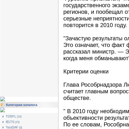
государственного экзам
регионов, и пообещал 
серьезные неприятности
повторится в 2010 году.
"Зачастую результаты о
Это означает, что факт
рассказал министр. — Э
когда меня обманывают
Критерии оценки
Глава Рособрнадзора Л
считает главным вопрос
обществе.
Категории каталога
" В 2010 году необходи
TOEFL
объективности результат
[10]
IELTS
[15]
По ее словам, Рособрн
TestDAF
[0]