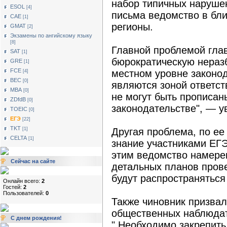
набор типичных нарушен
ESOL
[4]
письма ведомство в бл
САЕ
[1]
регионы.
GMAT
[2]
Экзамены по ангийскому языку
[8]
Главной проблемой гла
SAT
[1]
бюрократическую нераз
GRE
[1]
FCE
местном уровне законод
[4]
BEC
[0]
являются зоной ответст
MBA
[0]
не могут быть прописа
ZDfdB
[0]
законодательстве", — у
TOEIC
[0]
ЕГЭ
[22]
TKT
[1]
Другая проблема, по ее
CELTA
[1]
знание участниками ЕГЭ
этим ведомство намере
Сейчас на сайте
детальных планов прове
будут распространяться
Онлайн всего:
2
Гостей:
2
Пользователей:
0
Также чиновник призвал
общественных наблюдат
С днем рождения!
" Необходимо закрепить