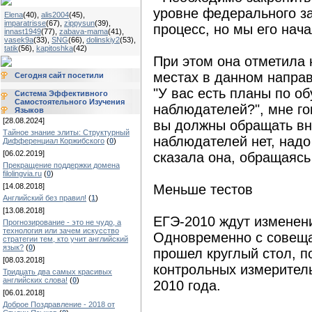
уровне федерального за
Elena
(40)
,
alis2004
(45)
,
imparatrisse
(67)
,
zippysun
(39)
,
процесс, но мы его нача
innast1949
(77)
,
zabava-mama
(41)
,
vasek9a
(33)
,
SNG
(66)
,
dolinskiy2
(53)
,
tatik
(56)
,
kapitoshka
(42)
При этом она отметила 
местах в данном направ
Сегодня сайт посетили
"У вас есть планы по о
Система Эффективного
Самостоятельного Изучения
наблюдателей?", мне гов
Языков
[28.08.2024]
вы должны обращать вни
Тайное знание элиты: Структурный
наблюдателей нет, надо
Дифференциал Коржибского
(
0
)
[06.02.2019]
сказала она, обращаясь
Прекращение поддержки домена
filolingvia.ru
(
0
)
[14.08.2018]
Меньше тестов
Английский без правил!
(
1
)
[13.08.2018]
ЕГЭ-2010 ждут изменени
Прогнозирование - это не чудо, а
технология или зачем искусство
Одновременно с совеща
стратегии тем, кто учит английский
язык?
(
0
)
прошел круглый стол, 
[08.03.2018]
контрольных измерител
Тридцать два самых красивых
английских слова!
(
0
)
2010 года.
[06.01.2018]
Доброе Поздравление - 2018 от