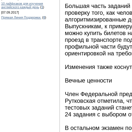
10 лайфхаков для изучения
Большая часть заданий 
английского каждый день
(
1
)
проверку того, как чело
[07.09.2017]
Прямая Линия Поддержки.
(
0
)
алгоритмизированные д
Выпускникам, к примеру
можно купить билетов н
проезд в транспорте по
профильной части будут
ориентировкой на требо
Изменения также коснут
Вечные ценности
Член Федеральной пред
Рутковская отметила, ч
тестовых заданий стане
24 задания с выбором о
В остальном экзамен по