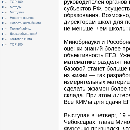
руководителей органов 
TOP 100
Методы.
субъектов РФ, осущест
Методики.
образования. Возможно,
Новости языков
директорам школ для пе
Новости английского
не меньше, чем школьн
Прямой эфир.
Доска объявлений
Гостевая книга
Минобрнауки и Рособрн
TOP 100
оценки знаний более пр
объективность ЕГЭ. Уже
математике разделят на
базовой станет больше 
из жизни — так разрабо
измерительных материа
сделать экзамен более
склада. При этом литер
Все КИМы для сдачи ЕГЭ
Выступая в четверг, 19 
Чебоксарах, глава Мин
Фурсенко признался, чт