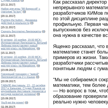
Студии Языков
(
0
)
Как рассказал директор
[23.11.2017]
непрерывного математич
Набор для игры "88 8опросо8" с
глаголом "to buy"
(
0
)
разработчиков КИМов п
[20.11.2017]
по этой дисциплине раз
Pushing the button - Динамика
действия в реальности
(
0
)
профильную. Первая час
[15.11.2017]
выпускников без исключ
Скачать Бесплатно Лингвокарты
(
0
)
она нужна в качестве в
[15.11.2017]
В четверг, 16 ноября, 19.00 МСК -
Интерактивная Лингвокарта. Виталий
Ященко рассказал, что 
Диброва представляет новый
мастер-класс на Марафоне.
(
0
)
математике станет боль
[15.11.2017]
примеров из жизни. Так
В четверг, 16 ноября, 19.00 МСК -
Интерактивная Лингвокарта. Виталий
разработчики рассчитыв
Диброва представляет новый
мастер-класс на Марафоне.
(
0
)
понятным людям с гума
[23.09.2017]
Говорящий тренажер с "живой"
Лингвокартой на 2-х языках
(
0
)
"Мы не собираемся сок
[20.09.2017]
математики, тем более 
ТАВАЛЕ фестиваль: 13 - 22 октября
2017 в Харькове. Студия Языков на
— Но вопрос в том, что
крупнейшем фестивале тренингов и
методов развития человека!
(
0
)
образование проверяли 
[15.09.2017]
реально нужно человеку
You'll get the power!
(
0
)
[11.09.2017]