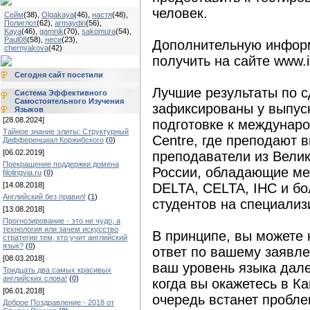
человек.
Сейм
(38)
,
Olgakaya
(46)
,
настя
(48)
,
Полиглот
(62)
,
armaydin
(56)
,
Kaya
(46)
,
gamnik
(70)
,
sakomura
(54)
,
Paul08
(58)
,
неси
(23)
,
Дополнительную инфор
chernyakova
(42)
получить на сайте www.ie
Сегодня сайт посетили
Лучшие результаты по с
Система Эффективного
Самостоятельного Изучения
зафиксированы у выпуск
Языков
[28.08.2024]
подготовке к междуна
Тайное знание элиты: Структурный
Centre, где преподают
Дифференциал Коржибского
(
0
)
[06.02.2019]
преподаватели из Вели
Прекращение поддержки домена
России, обладающие м
filolingvia.ru
(
0
)
[14.08.2018]
DELTA, CELTA, IHC и б
Английский без правил!
(
1
)
студентов на специализ
[13.08.2018]
Прогнозирование - это не чудо, а
технология или зачем искусство
В принципе, вы можете
стратегии тем, кто учит английский
язык?
(
0
)
ответ по вашему заявле
[08.03.2018]
ваш уровень языка дале
Тридцать два самых красивых
английских слова!
(
0
)
когда вы окажетесь в К
[06.01.2018]
очередь встанет проблем
Доброе Поздравление - 2018 от