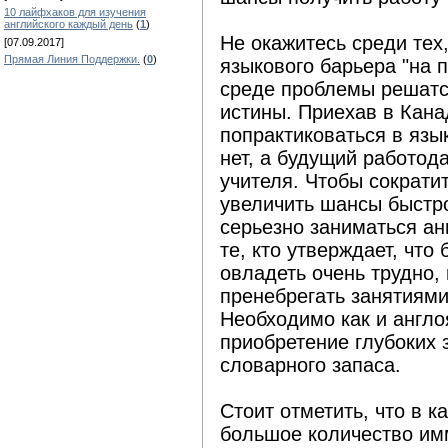
10 лайфхаков для изучения
английского каждый день
(
1
)
Не окажитесь среди тех
[07.09.2017]
Прямая Линия Поддержки.
(
0
)
языкового барьера "на п
среде проблемы решатся
истины. Приехав в Кана
попрактиковаться в язык
нет, а будущий работод
учителя. Чтобы сократи
увеличить шансы быстро
серьезно заниматься ан
те, кто утверждает, что
овладеть очень трудно, 
пренебрегать занятиями
Необходимо как и англо
приобретение глубоких 
словарного запаса.
Стоит отметить, что в 
большое количество им