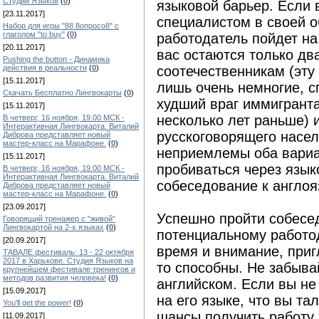
Студии Языков
(
0
)
языковой барьер. Если
[23.11.2017]
специалистом в своей о
Набор для игры "88 8опросо8" с
глаголом "to buy"
(
0
)
работодатель пойдет на
[20.11.2017]
вас остаются только два
Pushing the button - Динамика
действия в реальности
(
0
)
соотечественникам (эту
[15.11.2017]
лишь очень немногие, с
Скачать Бесплатно Лингвокарты
(
0
)
худший враг иммигранта
[15.11.2017]
несколько лет раньше) 
В четверг, 16 ноября, 19.00 МСК -
Интерактивная Лингвокарта. Виталий
русскоговорящего насел
Диброва представляет новый
мастер-класс на Марафоне.
(
0
)
неприемлемы оба вариа
[15.11.2017]
пробиваться через язык
В четверг, 16 ноября, 19.00 МСК -
Интерактивная Лингвокарта. Виталий
собеседование к англо
Диброва представляет новый
мастер-класс на Марафоне.
(
0
)
[23.09.2017]
Успешно пройти собесед
Говорящий тренажер с "живой"
Лингвокартой на 2-х языках
(
0
)
потенциальному работо
[20.09.2017]
время и внимание, пригл
ТАВАЛЕ фестиваль: 13 - 22 октября
2017 в Харькове. Студия Языков на
то способны. Не забывай
крупнейшем фестивале тренингов и
методов развития человека!
(
0
)
английском. Если вы не
[15.09.2017]
на его языке, что вы т
You'll get the power!
(
0
)
шансы получить работу н
[11.09.2017]