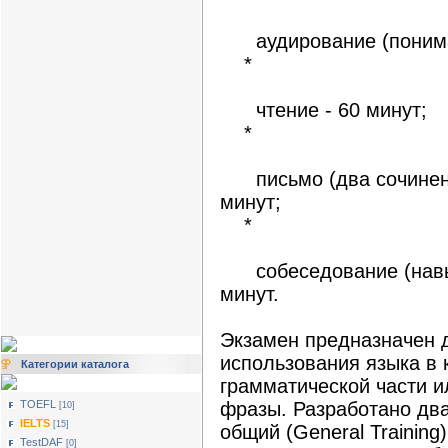
аудирование (понимани
*
чтение - 60 минут;
*
письмо (два сочинения
минут;
*
собеседование (навыки
минут.
Экзамен предназначен 
использования языка в 
Категории каталога
грамматической части и
TOEFL
фразы. Разработано два
[10]
IELTS
[15]
общий (General Training
TestDAF
[0]