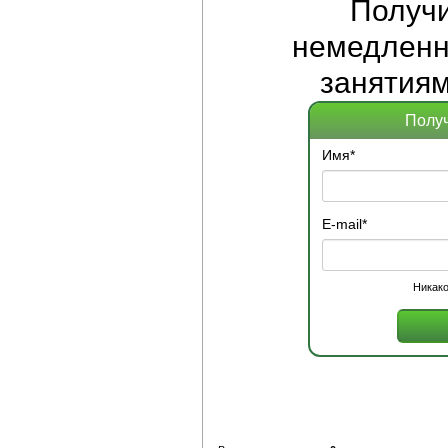
Получ
немедленно
занятиям
Получ
Имя
*
E-mail
*
Никако