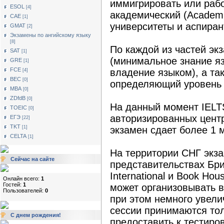
иммигрировать или рабо
ESOL
[4]
академический (Academi
САЕ
[1]
университеты и аспиран
GMAT
[2]
Экзамены по ангийскому языку
[8]
По каждой из частей эк
SAT
[1]
(минимальное знание я
GRE
[1]
FCE
владение языком), а та
[4]
BEC
[0]
определяющий уровень 
MBA
[0]
ZDfdB
[0]
На данный момент IELT
TOEIC
[0]
авторизированных центр
ЕГЭ
[22]
TKT
[1]
экзамен сдает более 1 
CELTA
[1]
На территории СНГ экза
Сейчас на сайте
представительствах Бри
International и Book Ho
Онлайн всего:
1
Гостей:
1
может организовывать 
Пользователей:
0
при этом немного увелич
сессии принимаются тол
С днем рождения!
предоставить к тестиро