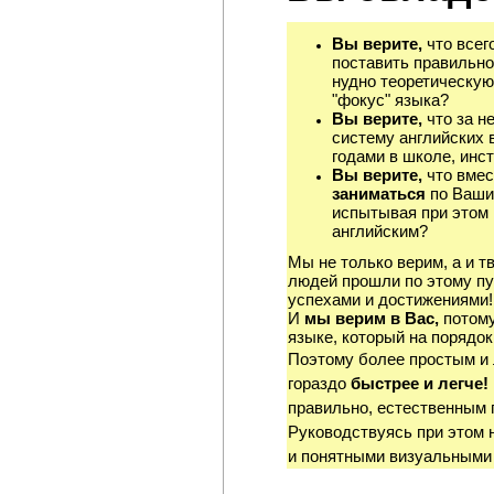
Вы верите,
что всег
поставить правильно
нудно теоретическую
"фокус" языка?
Вы верите,
что за н
систему английских 
годами в школе, инст
Вы верите,
что вмес
заниматься
по Ваши
испытывая при этом 
английским?
Мы не только верим, а и т
людей прошли по этому пу
успехами и достижениями!
И
мы верим в Вас,
потому
языке, который на порядок
Поэтому более простым и
гораздо
быстрее и легче!
правильно, естественным 
Руководствуясь при этом 
и понятными визуальными