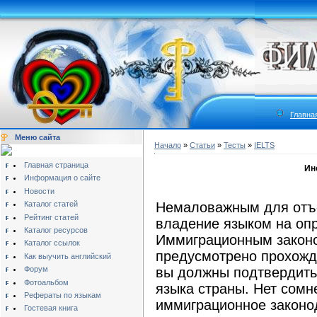
Главна
Меню сайта
Начало
»
Статьи
»
Тесты
»
IELTS
Главная страница
Ин
Информация о сайте
Новости
Каталог статей
Немаловажным для отъе
Рейтинг статей
владение языком на оп
Каталог ресурсов
Иммиграционным закон
Каталог ссылок
предусмотрено прохожд
Как выучить английский
Форум
вы должны подтвердить
Фотоальбом
языка страны. Нет сомн
Рефераты по языкам
иммиграционное законо
Гостевая книга