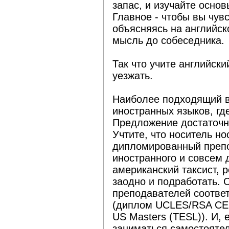
запас, и изучайте осно
Главное - чтобы вы чув
объясняясь на английск
мысль до собеседника.
Так что учите английски
уезжать.
Наиболее подходящий ва
иностранных языков, гд
Предложение достаточно
Учтите, что носитель но
дипломированный препо
иностранного и совсем 
американский таксист, 
заодно и подработать. 
преподавателей соотве
(диплом UCLES/RSA CELT
US Masters (TESL)). И, 
заниматься самостоятел