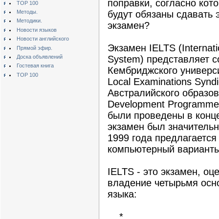
поправки, согласно ко
TOP 100
Методы.
будут обязаны сдавать э
Методики.
экзамен?
Новости языков
Новости английского
Экзамен IELTS (Internati
Прямой эфир.
Доска объявлений
System) представляет с
Гостевая книга
Кембриджского университ
TOP 100
Local Examinations Synd
Австралийского образова
Development Programme
были проведены в конце 
экзамен был значительн
1999 года предлагается 
компьютерный варианты
IELTS - это экзамен, о
владение четырьмя осн
языка:
*