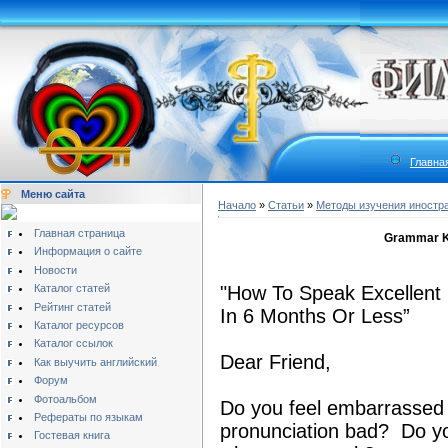
Главна
Меню сайта
Начало
»
Статьи
»
Методы изучения иностр
Главная страница
Grammar Ki
Информация о сайте
Новости
Каталог статей
"How To Speak Excellent 
Рейтинг статей
In 6 Months Or Less”
Каталог ресурсов
Каталог ссылок
Dear Friend,
Как выучить английский
Форум
Фотоальбом
Do you feel embarrassed
Рефераты по языкам
pronunciation bad? Do y
Гостевая книга