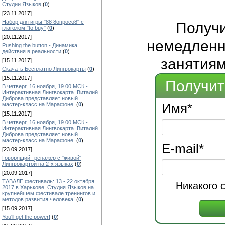
Студии Языков
(
0
)
[23.11.2017]
Набор для игры "88 8опросо8" с
Получ
глаголом "to buy"
(
0
)
[20.11.2017]
немедленно
Pushing the button - Динамика
действия в реальности
(
0
)
занятиям
[15.11.2017]
Скачать Бесплатно Лингвокарты
(
0
)
[15.11.2017]
Получит
В четверг, 16 ноября, 19.00 МСК -
Интерактивная Лингвокарта. Виталий
Диброва представляет новый
Имя
*
мастер-класс на Марафоне.
(
0
)
[15.11.2017]
В четверг, 16 ноября, 19.00 МСК -
Интерактивная Лингвокарта. Виталий
Диброва представляет новый
мастер-класс на Марафоне.
(
0
)
E-mail
*
[23.09.2017]
Говорящий тренажер с "живой"
Лингвокартой на 2-х языках
(
0
)
[20.09.2017]
ТАВАЛЕ фестиваль: 13 - 22 октября
Никакого 
2017 в Харькове. Студия Языков на
крупнейшем фестивале тренингов и
методов развития человека!
(
0
)
[15.09.2017]
You'll get the power!
(
0
)