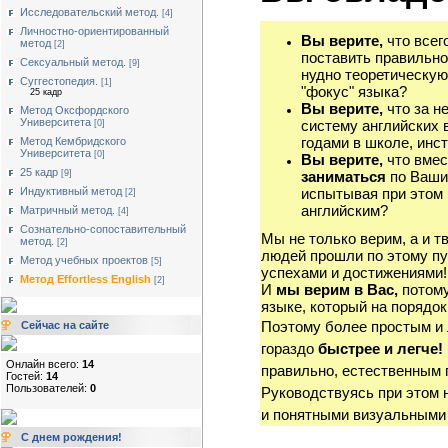
Исследовательский метод.
[4]
Личностно-ориентированный
Вы верите,
что всег
метод
[2]
поставить правильно
Сексуальный метод.
[9]
нудно теоретическую
Суггестопедия.
[1]
"фокус" языка?
25 кадр
Вы верите,
что за н
Метод Оксфордского
Университета
систему английских 
[0]
годами в школе, инст
Метод Кембридского
Университета
[0]
Вы верите,
что вмес
25 кадр
[9]
заниматься
по Ваши
Индуктивный метод
испытывая при этом 
[2]
английским?
Матричный метод.
[4]
Сознательно-сопоставительный
Мы не только верим, а и т
метод.
[2]
людей прошли по этому пу
Метод учебных проектов
[5]
успехами и достижениями!
Метод Effortless English
[2]
И
мы верим в Вас,
потому
языке, который на порядок
Поэтому более простым и
Сейчас на сайте
гораздо
быстрее и легче!
Онлайн всего:
14
правильно, естественным 
Гостей:
14
Пользователей:
0
Руководствуясь при этом 
и понятными визуальными
С днем рождения!