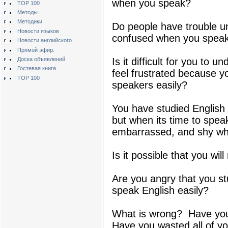
when you speak?
TOP 100
Методы.
Методики.
Do people have trouble 
Новости языков
confused when you speak
Новости английского
Прямой эфир.
Доска объявлений
Is it difficult for you to
Гостевая книга
feel frustrated because yo
TOP 100
speakers easily?
You have studied English 
but when its time to speak
embarrassed, and shy wh
Is it possible that you wil
Are you angry that you stu
speak English easily?
What is wrong? Have you 
Have you wasted all of yo