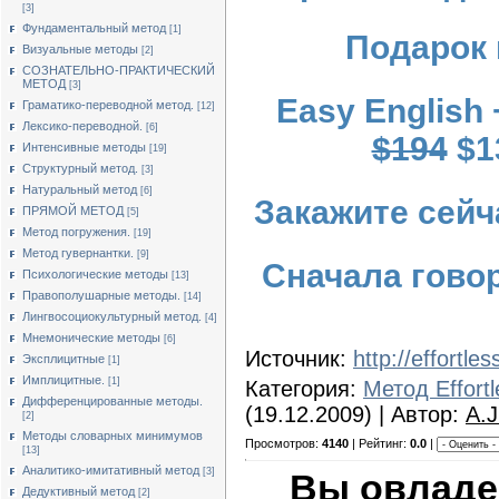
[3]
Фундаментальный метод
[1]
Подарок 
Визуальные методы
[2]
СОЗНАТЕЛЬНО-ПРАКТИЧЕСКИЙ
МЕТОД
[3]
Easy English 
Граматико-переводной метод.
[12]
Лексико-переводной.
[6]
$194
$1
Интенсивные методы
[19]
Структурный метод.
[3]
Натуральный метод
[6]
Закажите сейч
ПРЯМОЙ МЕТОД
[5]
Метод погружения.
[19]
Метод гувернантки.
[9]
Сначала говор
Психологические методы
[13]
Правополушарные методы.
[14]
Лингвосоциокультурный метод.
[4]
Мнемонические методы
[6]
Источник:
http://effortle
Эксплицитные
[1]
Имплицитные.
[1]
Категория:
Метод Effortl
Дифференцированные методы.
(19.12.2009) | Автор:
A.J
[2]
Методы словарных минимумов
Просмотров:
4140
| Рейтинг:
0.0
|
[13]
Аналитико-имитативный метод
[3]
Вы овладе
Дедуктивный метод
[2]