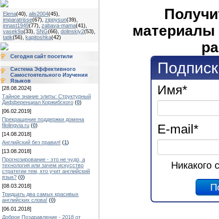
Получи
Elena
(40)
,
alis2004
(45)
,
imparatrisse
(67)
,
zippysun
(39)
,
материалы 
innast1949
(77)
,
zabava-mama
(41)
,
vasek9a
(33)
,
SNG
(66)
,
dolinskiy2
(53)
,
tatik
(56)
,
kapitoshka
(42)
ра
Сегодня сайт посетили
Подписк
Система Эффективного
Самостоятельного Изучения
Языков
Имя
*
[28.08.2024]
Тайное знание элиты: Структурный
Дифференциал Коржибского
(
0
)
[06.02.2019]
Прекращение поддержки домена
E-mail
*
filolingvia.ru
(
0
)
[14.08.2018]
Английский без правил!
(
1
)
[13.08.2018]
Прогнозирование - это не чудо, а
Никакого 
технология или зачем искусство
стратегии тем, кто учит английский
язык?
(
0
)
[08.03.2018]
Тридцать два самых красивых
английских слова!
(
0
)
[06.01.2018]
Доброе Поздравление - 2018 от