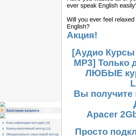
ever speak English easily
Will you ever feel relax
English?
Акция!
[Аудио Курсы
MP3] Только д
ЛЮБЫЕ кур
L
Вы получите 
Категории каталога
Apacer 2Gb
Классификация методов
[39]
Коммуникативный метод
Просто подк
[18]
Эмоционально-смысловой метод