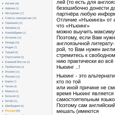
лей (то есть для англо
Англия
[48]
безошибочно донести д
Африка
[3]
партнёра любую информ
Австралия
[17]
Cоветы эмигрантам
Отличие «Нъюинга» от а
[33]
Германия
[31]
что «Нъюинг»
Америка
[3]
можно выучить максиму
Азербайджан
[1]
Поэтому, если Вам нужн
Испания
[14]
англоязычной литерату-
Канада
[29]
Индия
[7]
рой, то Вам нужен англ
Турция
[6]
стремитесь к свободно
Португалия
[5]
нию практически во всё 
Ближний Восток
[5]
Ньюинг ..!
Прибалтика
[4]
Италия
[14]
Ньюинг - это альтернат
Япония
[15]
кто по той
Корея
[7]
или иной причине не смо
Чехия
[9]
Мальта
[2]
время Ньюинг является
Бельгия
[3]
самостоятельным языко
Китай
[31]
Поэтому сам английски
Швейцария
[8]
мешать (имеются
Россия
[99]