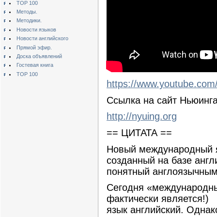
TOP 100
Методы.
Методики.
Новости языков
Новости английского
Прямой эфир.
Доска объявлений
Гостевая книга
TOP 100
https://www.youtube.co
Ссылка на сайт Ньюинга
http://nyuing.org
== ЦИТАТА ==
Новый международный 
созданный на базе англ
понятный англоязычным
Сегодня «международны
фактически является!)
язык английский. Однако