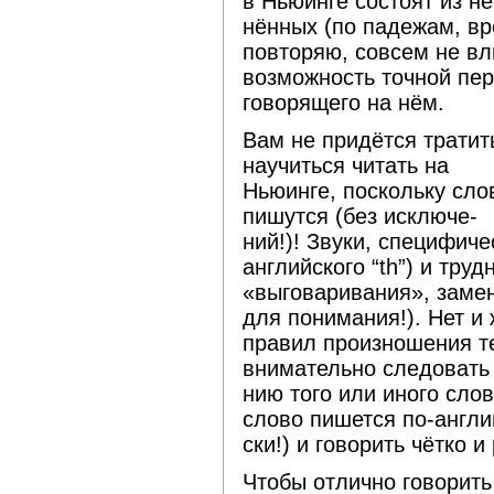
в Ньюинге состоят из н
нённых (по падежам, вр
повторяю, совсем не вл
возможность точной пе
говорящего на нём.
Вам не придётся тратит
научиться читать на
Ньюинге, поскольку слов
пишутся (без исключе-
ний!)! Звуки, специфиче
английского “th”) и тру
«выговаривания», замен
для понимания!). Нет и 
правил произношения те
внимательно следовать
нию того или иного слов
слово пишется по-англи
ски!) и говорить чётко и
Чтобы отлично говорить