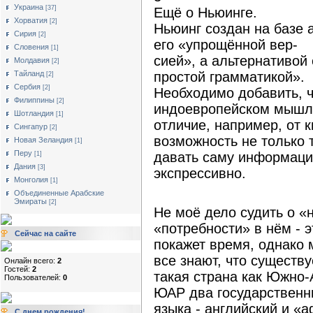
Украина
[37]
Ещё о Ньюинге.
Хорватия
[2]
Ньюинг создан на базе а
Сирия
[2]
его «упрощённой вер-
Словения
[1]
сией», а альтернативой
Молдавия
[2]
простой грамматикой».
Тайланд
[2]
Сербия
[2]
Необходимо добавить, ч
Филиппины
[2]
индоевропейском мышле
Шотландия
[1]
отличие, например, от 
Сингапур
[2]
возможность не только 
Новая Зеландия
[1]
Перу
давать саму информацию
[1]
Дания
[3]
экспрессивно.
Монголия
[1]
Объединенные Арабские
Эмираты
[2]
Не моё дело судить о «
«потребности» в нём - э
Сейчас на сайте
покажет время, однако 
все знают, что существу
Онлайн всего:
2
Гостей:
2
такая страна как Южно-
Пользователей:
0
ЮАР два государственн
языка - английский и «а
С днем рождения!