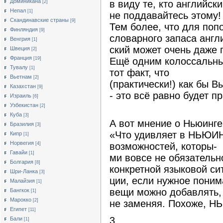
Доминикана
в виду те, кто английск
[2]
Непал
[1]
не поддавайтесь этому!
Скандинавские страны
[9]
Тем более, что для поп
Финляндия
[9]
словарного запаса англ
Венгрия
[1]
ский может очень даже 
Швеция
[2]
Франция
Ещё одним колоссальны
[19]
Тувалу
[1]
тот факт, что
Вьетнам
[2]
(практически!) как бы В
Казахстан
[9]
- это всё равно будет п
Израиль
[6]
Узбекистан
[2]
Куба
[3]
А вот мнение о Ньюинге
Бразилия
[3]
«Что удивляет в НЬЮИН
Кипр
[1]
Норвегия
[4]
возможностей, которы-
Гавайи
[1]
ми вовсе не обязательн
Болгария
[8]
конкретной языковой си
Шри-Ланка
[3]
ции, если нужное понима
Малайзия
[1]
вещи можно добавлять,
Бангкок
[1]
Марокко
[2]
не заменяя. Похоже, НЬ
Египет
[11]
3
Бали
[1]