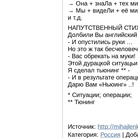
→ Она + знаЛа + тех ми
→ Мы + видеЛи + её мил
и т.д.
НАПУТСТВЕННЫЙ СТИ
Долбили Вы английский 
- И опустились руки …
Но это ж так бесчеловеч
- Вас обрекать на муки!
Этой дурацкой ситуацьи
Я сделал тьюнинг ** -
- И в результате операц
Дарю Вам «Ньюинг» ..!
* Ситуации; операции;
** Тюнинг
Источник:
http://mihajlen
Категория:
Россия
| Доб