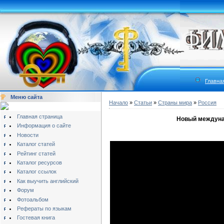
Главна
Меню сайта
Начало
»
Статьи
»
Страны мира
»
Россия
Главная страница
Новый междунар
Информация о сайте
Новости
Каталог статей
Рейтинг статей
Каталог ресурсов
Каталог ссылок
Как выучить английский
Форум
Фотоальбом
Рефераты по языкам
Гостевая книга