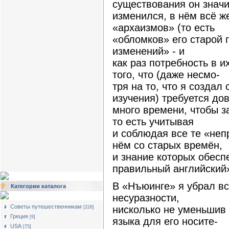
существования он знач
изменился, в нём всё ж
«архаизмов» (то есть
«обломков» его старой 
изменений» - и
как раз потребность в и
того, что (даже несмо-
тря на то, что я созда
изучения) требуется до
много времени, чтобы з
то есть учитывая
и соблюдая все те «неп
нём со старых времён,
и знание которых обесп
правильный английский
В «Нъюинге» я убрал вс
Категории каталога
несуразности,
Советы путешественникам
нисколько не уменьшив
[226]
Греция
[9]
языка для его носите-
USA
[75]