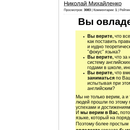
Николай Михайленко
Просмотров:
3083
| Комментарии:
1
| Рейтин
Вы овладе
Вы верите,
что все
как поставить прав
и нудно теоретичес
"фокус" языка?
Вы верите,
что за 
систему английских
годами в школе, ин
Вы верите,
что вм
заниматься
по Ва
испытывая при этом
английским?
Мы не только верим, а и
людей прошли по этому 
успехами и достижениям
И
мы верим в Вас,
пото
языке, который на поряд
Поэтому более простым