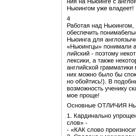
ния на Ньюинге с англоя
Ньюингом уже владеет!
4
Работая над Ньюингом, 
обеспечить понимабель
Ньюинга для англоязычн
«Ньюингцы» понимали а
лийский - поэтому неко
лексики, а также некот
английской грамматики 
них можно было бы спок
но обойтись!). В подобн
возможность ученику ска
мое проще!
Основные ОТЛИЧИЯ Ньюи
1. Кардинально упроще
слов» -
- «КАК слово произноси