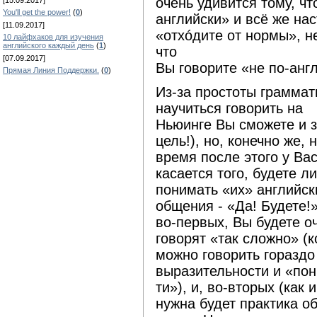
очень удивится тому, чт
[15.09.2017]
You'll get the power!
(
0
)
английски» и всё же на
[11.09.2017]
«отхóдите от нормы», н
10 лайфхаков для изучения
английского каждый день
(
1
)
что
[07.09.2017]
Вы говорите «не по-англ
Прямая Линия Поддержки.
(
0
)
Из-за простоты граммат
научиться говорить на
Ньюинге Вы сможете и за
цель!), но, конечно же, 
время после этого у Ва
касается того, будете л
понимать «их» английски
общения - «Да! Будете!»
во-первых, Вы будете о
говорят «так сложно» (к
можно говорить гораздо
выразительности и «по
ти»), и, во-вторых (как 
нужна будет практика о