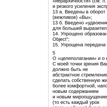
«иерархичности» (см. п.
и резкого усиления эксп
13 a. Введены в оборот
(вежливое) «Вы»;
13 б. Введено «удвоен
для большей выразител
14. Упрощено образован
Object”;
15. Упрощена передача 
5
О «целеполагании» и о 
C моей точки зрения Ва
должно быть не
абстрактное стремление
сделать собственную ж
более комфортной, нап
новым содержанием
и новым мироощущением
(то есть каждый урок