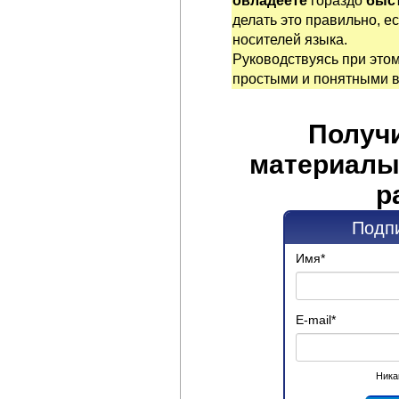
овладеете
гораздо
быст
делать это правильно, е
носителей языка.
Руководствуясь при это
простыми и понятными 
Получ
материалы
р
Подпи
Имя
*
E-mail
*
Ника