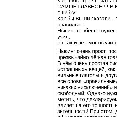
Как побыстрее начать г
САМОЕ ГЛАВНОЕ !!! В Н
ошибку!
Как бы Вы ни сказали - 
правильно!
Ньюинг особенно нужен 
учил,
но так и не смог выучит
Ньюинг очень прост, пос
чрезвычайно лёгкая гра
В нём очень простая си
«страшных» вещей, как 
вильные глаголы и друг
все слова «правильные
никаких «исключений» н
свободный. Однако нужн
метить, что декларируе
влияет на его точность 
зительность! При этом