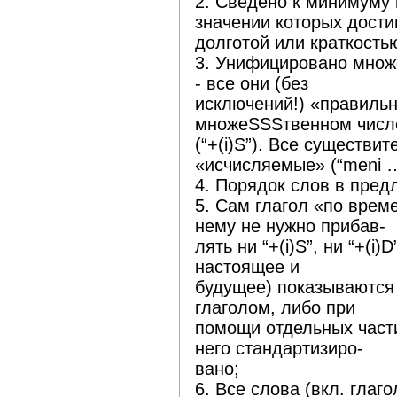
2. Сведено к минимуму 
значении которых дости
долготой или краткость
3. Унифицировано множ
- все они (без
исключений!) «правильн
множеSSSтвенном числ
(“+(i)S”). Все существи
«исчисляемые» (“meni …
4. Порядок слов в пред
5. Сам глагол «по време
нему не нужно прибав-
лять ни “+(i)S”, ни “+(i
настоящее и
будущее) показываются 
глаголом, либо при
помощи отдельных част
него стандартизиро-
вано;
6. Все слова (вкл. гла