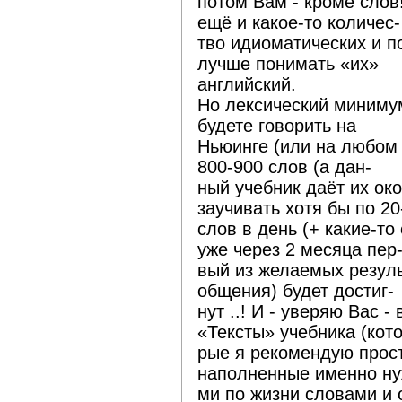
потом Вам - кроме слов!
ещё и какое-то количес-
тво идиоматических и п
лучше понимать «их»
английский.
Но лексический миниму
будете говорить на
Ньюинге (или на любом 
800-900 слов (а дан-
ный учебник даёт их око
заучивать хотя бы по 20
слов в день (+ какие-то
уже через 2 месяца пер
вый из желаемых резул
общения) будет достиг-
нут ..! И - уверяю Вас -
«Тексты» учебника (кото
рые я рекомендую прост
наполненные именно н
ми по жизни словами и 