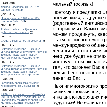
[06.01.2018]
мальный гос’язык!
Доброе Поздравление - 2018 от
Студии Языков
(
0
)
Поэтому я предлагаю В
[23.11.2017]
английский», а другой я
Набор для игры "88 8опросо8" с
глаголом "to buy"
(
0
)
(родственный английско
[20.11.2017]
который мы с Вами сам
Pushing the button - Динамика
действия в реальности
(
0
)
можем продвинуть, ввес
[15.11.2017]
статус истинного «инст
Скачать Бесплатно Лингвокарты
(
0
)
международного общения
[15.11.2017]
В четверг, 16 ноября, 19.00 МСК -
десятки и сотни тысяч ч
Интерактивная Лингвокарта. Виталий
Диброва представляет новый
него уже будет не отмах
мастер-класс на Марафоне.
(
0
)
инструментом экспансии
[15.11.2017]
тем, кто загоняет Вас 
В четверг, 16 ноября, 19.00 МСК -
Интерактивная Лингвокарта. Виталий
целью бесконечного вы
Диброва представляет новый
мастер-класс на Марафоне.
(
0
)
денег из Вас …
[23.09.2017]
Говорящий тренажер с "живой"
Ньюинг многократно про
Лингвокартой на 2-х языках
(
0
)
[20.09.2017]
самих англоязычных,
ТАВАЛЕ фестиваль: 13 - 22 октября
и на англоговорящих ин
2017 в Харькове. Студия Языков на
крупнейшем фестивале тренингов и
будут все! Но если кто-
методов развития человека!
(
0
)