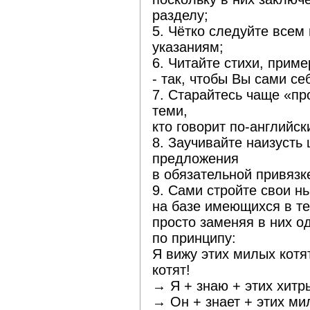
разделу;
5. Чётко следуйте всем
указаниям;
6. Читайте стихи, приме
- так, чтобы Вы сами с
7. Старайтесь чаще «пр
теми,
кто говорит по-английск
8. Заучивайте наизусть 
предложения
в обязательной привязк
9. Сами стройте свои н
на базе имеющихся в те
просто заменяя в них о
по принципу:
Я вижу этих милых котя
котят!
→ Я + знаю + этих хитры
→ Он + знает + этих ми