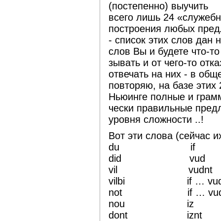
(постепенно) выучить
всего лишь 24 «служеб
построения любых пре
- список этих слов дан
слов Вы и будете что-то
зывать и от чего-то отк
отвечать на них - в общ
повторяю, на базе этих
Ньюинге полные и грам
чески правильные пред
уровня сложности ..!
Вот эти слова (сейчас и
du if
did vud
vil vudnt
vilbi if … vud
not if … vudn
nou iz
dont iznt