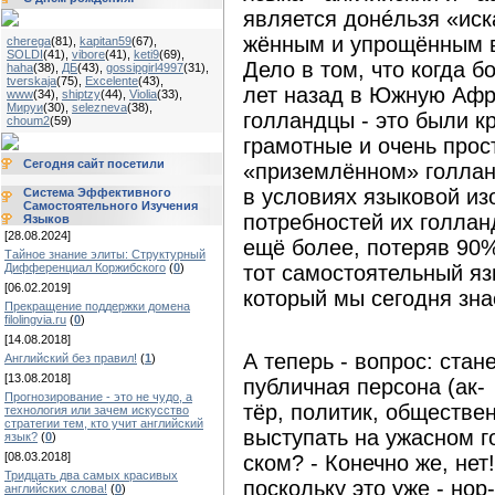
является донéльзя «иск
жённым и упрощённым в
cherega
(81)
,
kapitan59
(67)
,
SOLDI
(41)
,
vibore
(41)
,
keti9
(69)
,
Дело в том, что когда б
haha
(38)
,
ДБ
(43)
,
gossipgirl4997
(31)
,
tverskaja
(75)
,
Excelente
(43)
,
лет назад в Южную Афр
www
(34)
,
shiptzy
(44)
,
Violia
(33)
,
Мируи
(30)
,
selezneva
(38)
,
голландцы - это были к
choum2
(59)
грамотные и очень прос
Сегодня сайт посетили
«приземлённом» голлан
в условиях языковой из
Система Эффективного
Самостоятельного Изучения
потребностей их голлан
Языков
[28.08.2024]
ещё более, потеряв 90
Тайное знание элиты: Структурный
Дифференциал Коржибского
(
0
)
тот самостоятельный яз
[06.02.2019]
который мы сегодня зн
Прекращение поддержки домена
filolingvia.ru
(
0
)
[14.08.2018]
А теперь - вопрос: стан
Английский без правил!
(
1
)
[13.08.2018]
публичная персона (ак-
Прогнозирование - это не чудо, а
тёр, политик, обществе
технология или зачем искусство
стратегии тем, кто учит английский
выступать на ужасном г
язык?
(
0
)
[08.03.2018]
ском? - Конечно же, нет
Тридцать два самых красивых
поскольку это уже - нор-
английских слова!
(
0
)