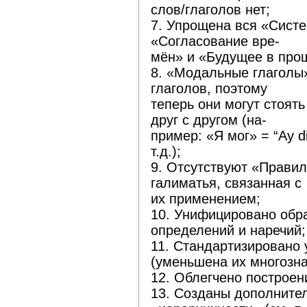
слов/глаголов нет;
7. Упрощена вся «Сист
«Согласование вре-
мён» и «Будущее в пр
8. «Модальные глаголы
глаголов, поэтому
теперь они могут стоят
друг с другом (на-
пример: «Я мог» = “Ay did
т.д.);
9. Отсутствуют «Правил
галиматья, связанная с
их применением;
10. Унифицировано обр
определений и наречий;
11. Стандартизировано 
(уменьшена их многозна
12. Облегчено построе
13. Созданы дополните