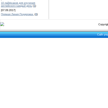
10 лайфхаков для изучения
английского каждый день
(
1
)
[07.09.2017]
Прямая Линия Поддержки.
(
0
)
Copyrigh
Сайт уп