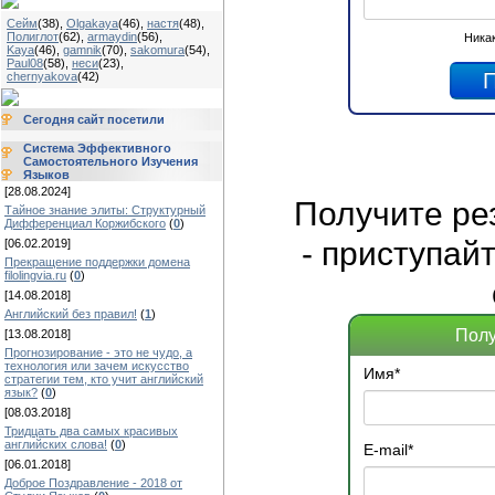
Сейм
(38)
,
Olgakaya
(46)
,
настя
(48)
,
Полиглот
(62)
,
armaydin
(56)
,
Никак
Kaya
(46)
,
gamnik
(70)
,
sakomura
(54)
,
Paul08
(58)
,
неси
(23)
,
chernyakova
(42)
Сегодня сайт посетили
Система Эффективного
Самостоятельного Изучения
Языков
[28.08.2024]
Получите
ре
Тайное знание элиты: Структурный
Дифференциал Коржибского
(
0
)
- приступай
[06.02.2019]
Прекращение поддержки домена
filolingvia.ru
(
0
)
[14.08.2018]
Английский без правил!
(
1
)
Полу
[13.08.2018]
Прогнозирование - это не чудо, а
технология или зачем искусство
Имя
*
стратегии тем, кто учит английский
язык?
(
0
)
[08.03.2018]
Тридцать два самых красивых
английских слова!
(
0
)
E-mail
*
[06.01.2018]
Доброе Поздравление - 2018 от