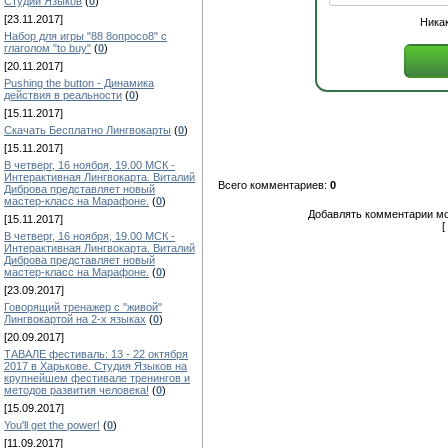
Студии Языков
(
0
)
[23.11.2017]
Никак
Набор для игры "88 8опросо8" с
глаголом "to buy"
(
0
)
[20.11.2017]
Pushing the button - Динамика
действия в реальности
(
0
)
[15.11.2017]
Скачать Бесплатно Лингвокарты
(
0
)
[15.11.2017]
В четверг, 16 ноября, 19.00 МСК -
Интерактивная Лингвокарта. Виталий
Всего комментариев:
0
Диброва представляет новый
мастер-класс на Марафоне.
(
0
)
Добавлять комментарии мо
[15.11.2017]
[
В четверг, 16 ноября, 19.00 МСК -
Интерактивная Лингвокарта. Виталий
Диброва представляет новый
мастер-класс на Марафоне.
(
0
)
[23.09.2017]
Говорящий тренажер с "живой"
Лингвокартой на 2-х языках
(
0
)
[20.09.2017]
ТАВАЛЕ фестиваль: 13 - 22 октября
2017 в Харькове. Студия Языков на
крупнейшем фестивале тренингов и
методов развития человека!
(
0
)
[15.09.2017]
You'll get the power!
(
0
)
[11.09.2017]