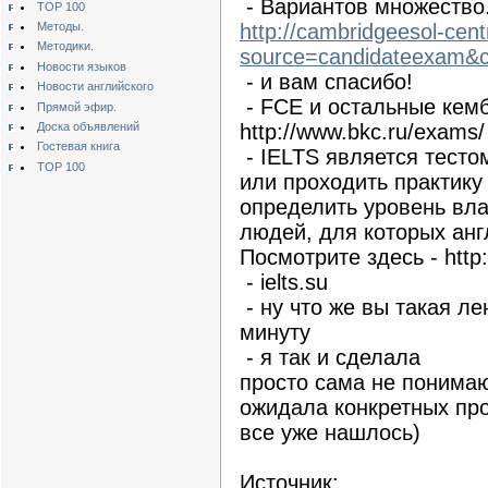
- Вариантов множество.
TOP 100
Методы.
http://cambridgeesol-cen
Методики.
source=candidateexam&c
Новости языков
- и вам спасибо!
Новости английского
- FCE и остальные кем
Прямой эфир.
Доска объявлений
http://www.bkc.ru/exams/
Гостевая книга
- IELTS является тестом
TOP 100
или проходить практику
определить уровень вл
людей, для которых анг
Посмотрите здесь - http:/
- ielts.su
- ну что же вы такая лен
минуту
- я так и сделала
просто сама не понимаю
ожидала конкретных пр
все уже нашлось)
Источник: