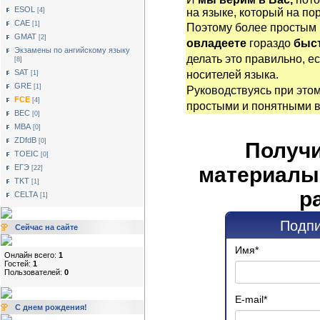
ESOL
[4]
на языке, который на по
САЕ
[1]
Поэтому более простым
GMAT
[2]
овладеете
гораздо
быст
Экзамены по ангийскому языку
делать это правильно, е
[8]
SAT
носителей языка.
[1]
GRE
[1]
Руководствуясь при это
FCE
[4]
простыми и понятными 
BEC
[0]
MBA
[0]
ZDfdB
[0]
Получи
TOEIC
[0]
материалы 
ЕГЭ
[22]
TKT
[1]
р
CELTA
[1]
Подпи
Сейчас на сайте
Имя
*
Онлайн всего:
1
Гостей:
1
Пользователей:
0
E-mail
*
С днем рождения!