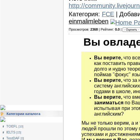
http://community.livejour
Категория:
FCE
| Добав
einmalimleben
Просмотров:
2368
| Рейтинг:
0.0
|
Вы овладе
Вы верите,
что все
как поставить прав
долго и нудно теор
поймав "фокус" яз
Вы верите,
что за 
систему английских
годами в школе, ин
Вы верите,
что вм
заниматься
по Ва
испытывая при этом
английским?
Категории каталога
Мы не только верим, а и
TOEFL
[10]
людей прошли по этому 
IELTS
[15]
успехами и достижениям
TestDAF
[0]
И
мы верим в Вас,
пото