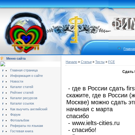
Главна
Меню сайта
Начало
»
Статьи
»
Тесты
»
FCE
Главная страница
Сдать f
Информация о сайте
Новости
Каталог статей
- где в России сдать first
Рейтинг статей
скажите, где в России (
Каталог ресурсов
Москве) можно сдать эт
Каталог ссылок
начиная с марта
Как выучить английский
Форум
спасибо
Фотоальбом
- www.ielts-cities.ru
Рефераты по языкам
- спасибо!
Гостевая книга