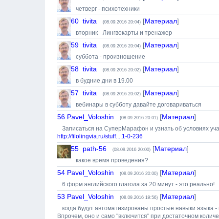
четверг - психотехники
60
tivita
[
Материал
]
(08.09.2016 20:04)
вторник - Лингвокарты и тренажер
59
tivita
[
Материал
]
(08.09.2016 20:04)
суббота - произношение
58
tivita
[
Материал
]
(08.09.2016 20:02)
в будние дни в 19.00
57
tivita
[
Материал
]
(08.09.2016 20:02)
вебинары в субботу давайте договариваться
56
Pavel_Voloshin
[
Материал
]
(08.09.2016 20:01)
Записаться на СуперМарафон и узнать об условиях уча
http://filolingvia.ru/stuff....1-0-236
55
path-56
[
Материал
]
(08.09.2016 20:00)
какое время проведения?
54
Pavel_Voloshin
[
Материал
]
(08.09.2016 20:00)
6 форм английского глагола за 20 минут - это реально!
53
Pavel_Voloshin
[
Материал
]
(08.09.2016 19:56)
когда будут автоматизированы простые навыки языка 
Впрочем, оно и само "включится" при достаточном коли