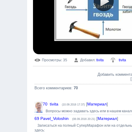
Просмотры
: 35
Добавил
:
tivita
tivita
Добавить комментар
Всего комментариев
:
70
70
tivita
[
Материал
]
(10.09.2016 17:37)
Вопросы можно задавать здесь или в нашем канал
69
Pavel_Voloshin
[
Материал
]
(08.09.2016 20:21)
Записаться на полный СуперМарафон или на отдельные
здесь: