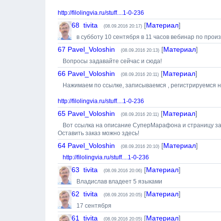
http://filolingvia.ru/stuff....1-0-236
68
tivita
[
Материал
]
(08.09.2016 20:17)
в субботу 10 сентября в 11 часов вебинар по про
67
Pavel_Voloshin
[
Материал
]
(08.09.2016 20:13)
Вопросы задавайте сейчас и сюда!
66
Pavel_Voloshin
[
Материал
]
(08.09.2016 20:11)
Нажимаем по ссылке, записываемся , регистрируемся
http://filolingvia.ru/stuff....1-0-236
65
Pavel_Voloshin
[
Материал
]
(08.09.2016 20:11)
Вот ссылка на описание СуперМарафона и страницу за
Оставить заказ можно здесь!
64
Pavel_Voloshin
[
Материал
]
(08.09.2016 20:10)
http://filolingvia.ru/stuff....1-0-236
63
tivita
[
Материал
]
(08.09.2016 20:06)
Владислав владеет 5 языками
62
tivita
[
Материал
]
(08.09.2016 20:05)
17 сентября
61
tivita
[
Материал
]
(08.09.2016 20:05)