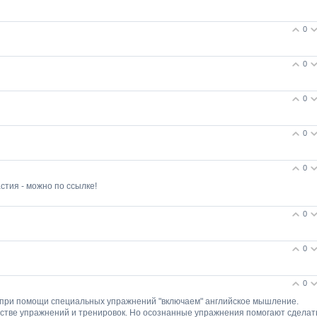
0
0
0
0
0
стия - можно по ссылке!
0
0
0
- при помощи специальных упражнений "включаем" английское мышление.
честве упражнений и тренировок. Но осознанные упражнения помогают сделат