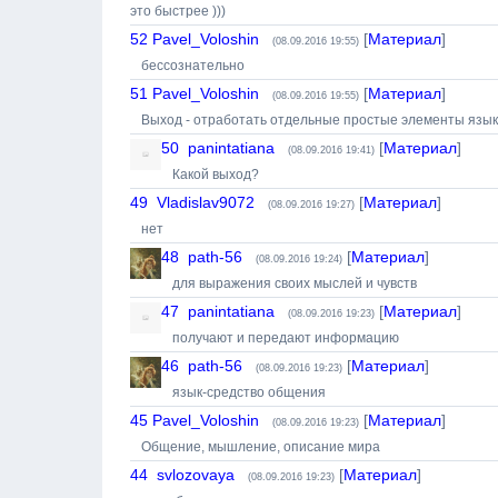
это быстрее )))
52
Pavel_Voloshin
[
Материал
]
(08.09.2016 19:55)
бессознательно
51
Pavel_Voloshin
[
Материал
]
(08.09.2016 19:55)
Выход - отработать отдельные простые элементы язык
50
panintatiana
[
Материал
]
(08.09.2016 19:41)
Какой выход?
49
Vladislav9072
[
Материал
]
(08.09.2016 19:27)
нет
48
path-56
[
Материал
]
(08.09.2016 19:24)
для выражения своих мыслей и чувств
47
panintatiana
[
Материал
]
(08.09.2016 19:23)
получают и передают информацию
46
path-56
[
Материал
]
(08.09.2016 19:23)
язык-средство общения
45
Pavel_Voloshin
[
Материал
]
(08.09.2016 19:23)
Общение, мышление, описание мира
44
svlozovaya
[
Материал
]
(08.09.2016 19:23)