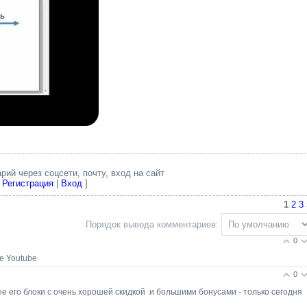
ий через соцсети, почту, вход на сайт
[
Регистрация
|
Вход
]
1
2
3
Порядок вывода комментариев:
0
е Youtube
0
 его блоки с очень хорошей скидкой и большими бонусами - только сегодня