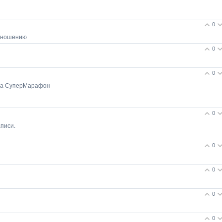
0
изношению
0
0
 на СуперМарафон
0
писи.
0
0
0
0