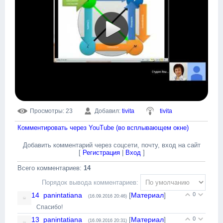
Просмотры
: 23
Добавил
:
tivita
tivita
Комментировать через YouTube (во всплывающем окне)
Добавить комментарий через соцсети, почту, вход на сайт
[
Регистрация
|
Вход
]
Всего комментариев
:
14
Порядок вывода комментариев:
14
panintatiana
[
Материал
]
0
(16.09.2016 20:46)
Спасибо!
13
panintatiana
[
Материал
]
0
(16.09.2016 20:31)