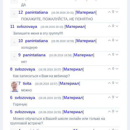
ДА
12
panintatiana
[
Материал
]
0
(16.09.2016 20:31)
ПОКАЖИТЕ, ПОЖАЛУЙСТА, НЕ ПОНЯТНО
11
svlozovaya
[
Материал
]
0
(16.09.2016 20:10)
Запишите меня в эту группу!!!!
10
panintatiana
[
Материал
]
0
(16.09.2016 19:59)
холодную
9
panintatiana
[
Материал
]
0
(16.09.2016 19:59)
нет
8
svlozovaya
[
Материал
]
0
(16.09.2016 19:57)
Как записаться к Вам на вебинар?
7
tivita
[
Материал
]
0
(16.09.2016 19:57)
можно
6
svlozovaya
[
Материал
]
0
(16.09.2016 19:55)
Горячую
5
svlozovaya
[
Материал
]
0
(16.09.2016 19:50)
Можно обучаться в Вашей школе онлайн или только на
групповой встрече?