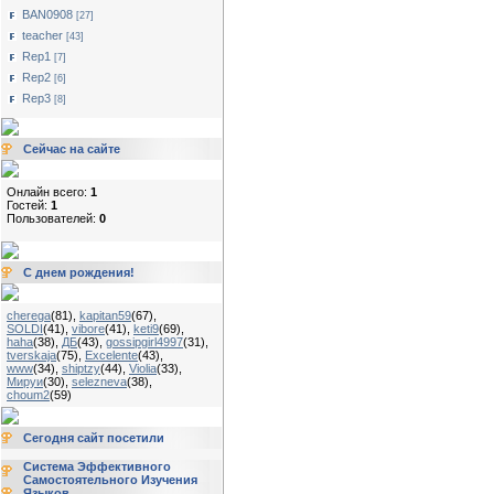
BAN0908
[27]
teacher
[43]
Rep1
[7]
Rep2
[6]
Rep3
[8]
Сейчас на сайте
Онлайн всего:
1
Гостей:
1
Пользователей:
0
С днем рождения!
cherega
(81)
,
kapitan59
(67)
,
SOLDI
(41)
,
vibore
(41)
,
keti9
(69)
,
haha
(38)
,
ДБ
(43)
,
gossipgirl4997
(31)
,
tverskaja
(75)
,
Excelente
(43)
,
www
(34)
,
shiptzy
(44)
,
Violia
(33)
,
Мируи
(30)
,
selezneva
(38)
,
choum2
(59)
Сегодня сайт посетили
Система Эффективного
Самостоятельного Изучения
Языков