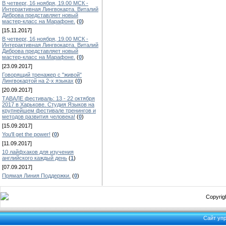
В четверг, 16 ноября, 19.00 МСК -
Интерактивная Лингвокарта. Виталий
Диброва представляет новый
мастер-класс на Марафоне.
(
0
)
[15.11.2017]
В четверг, 16 ноября, 19.00 МСК -
Интерактивная Лингвокарта. Виталий
Диброва представляет новый
мастер-класс на Марафоне.
(
0
)
[23.09.2017]
Говорящий тренажер с "живой"
Лингвокартой на 2-х языках
(
0
)
[20.09.2017]
ТАВАЛЕ фестиваль: 13 - 22 октября
2017 в Харькове. Студия Языков на
крупнейшем фестивале тренингов и
методов развития человека!
(
0
)
[15.09.2017]
You'll get the power!
(
0
)
[11.09.2017]
10 лайфхаков для изучения
английского каждый день
(
1
)
[07.09.2017]
Прямая Линия Поддержки.
(
0
)
Copyrigh
Сайт уп