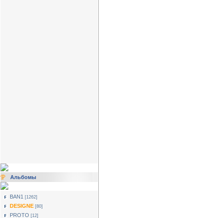
Альбомы
BAN1
[1262]
DESIGNE
[80]
PROTO
[12]