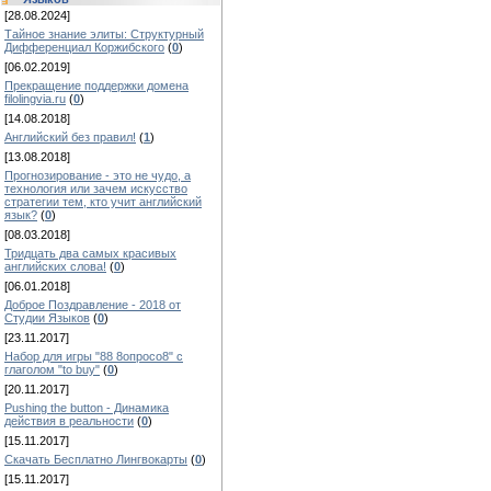
[28.08.2024]
Тайное знание элиты: Структурный
Дифференциал Коржибского
(
0
)
[06.02.2019]
Прекращение поддержки домена
filolingvia.ru
(
0
)
[14.08.2018]
Английский без правил!
(
1
)
[13.08.2018]
Прогнозирование - это не чудо, а
технология или зачем искусство
стратегии тем, кто учит английский
язык?
(
0
)
[08.03.2018]
Тридцать два самых красивых
английских слова!
(
0
)
[06.01.2018]
Доброе Поздравление - 2018 от
Студии Языков
(
0
)
[23.11.2017]
Набор для игры "88 8опросо8" с
глаголом "to buy"
(
0
)
[20.11.2017]
Pushing the button - Динамика
действия в реальности
(
0
)
[15.11.2017]
Скачать Бесплатно Лингвокарты
(
0
)
[15.11.2017]