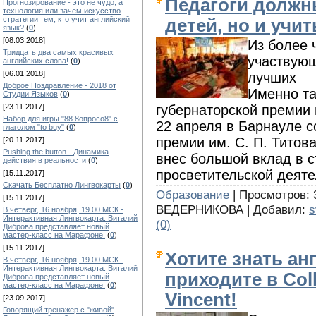
Педагоги должн
Прогнозирование - это не чудо, а
технология или зачем искусство
стратегии тем, кто учит английский
детей, но и учи
язык?
(
0
)
[08.03.2018]
Из более 
Тридцать два самых красивых
участвующ
английских слова!
(
0
)
[06.01.2018]
лучших
Доброе Поздравление - 2018 от
Именно та
Студии Языков
(
0
)
губернаторской премии 
[23.11.2017]
Набор для игры "88 8опросо8" с
22 апреля в Барнауле с
глаголом "to buy"
(
0
)
премии им. С. П. Титова
[20.11.2017]
Pushing the button - Динамика
внес большой вклад в с
действия в реальности
(
0
)
просветительской деяте
[15.11.2017]
Скачать Бесплатно Лингвокарты
(
0
)
Образование
| Просмотров: 3
[15.11.2017]
ВЕДЕРНИКОВА | Добавил:
s
В четверг, 16 ноября, 19.00 МСК -
Интерактивная Лингвокарта. Виталий
(0)
Диброва представляет новый
мастер-класс на Марафоне.
(
0
)
[15.11.2017]
Хотите знать ан
В четверг, 16 ноября, 19.00 МСК -
Интерактивная Лингвокарта. Виталий
приходите в Coll
Диброва представляет новый
мастер-класс на Марафоне.
(
0
)
Vincent!
[23.09.2017]
Говорящий тренажер с "живой"