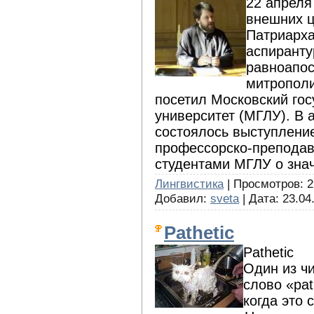
22 апреля
внешних ц
Патриарха
аспиранту
равноапо
митропол
посетил Московский го
университет (МГЛУ). В 
состоялось выступлени
профессорско-преподав
студентами МГЛУ о знач
Лингвистика
| Просмотров: 299
Добавил:
sveta
| Дата:
23.04
Pathetic
Pathetic
Один из ч
слово «pat
когда это 