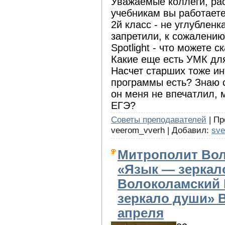
Уважаемые коллеги, рас
учебникам вы работаете
2й класс - не углубленк
запретили, к сожалению
Spotlight - что можете 
Какие еще есть УМК для
Насчет старших тоже ин
программы есть? Знаю 
он меня не впечатлил, м
ЕГЭ?
Советы преподавателей
| Пр
veerom_vverh | Добавил:
sve
Митрополит Вол
«Язык ― зеркал
Волоколамский 
зеркало души» В
апреля