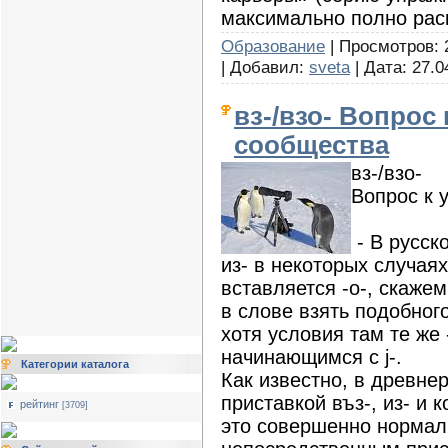
максимально полно рас
Образование
| Просмотров: 
| Добавил:
sveta
| Дата:
27.0
вз-/взо- Вопрос
сообщества
вз-/взо-
Вопрос к 
- В русск
из- в некоторых случая
вставляется -о-, скажем
в слове взять подобного
хотя условия там те же 
начинающимся с j-.
Категории каталога
Как известно, в древне
приставкой въз-, из- и к
рейтинг
[3709]
это совершенно нормал