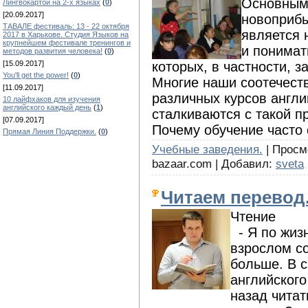
Основным 
Лингвокартой на 2-х языках
(
0
)
[20.09.2017]
новоприб
ТАВАЛЕ фестиваль: 13 - 22 октября
является 
2017 в Харькове. Студия Языков на
крупнейшем фестивале тренингов и
и понимат
методов развития человека!
(
0
)
которых, в частности, з
[15.09.2017]
You'll get the power!
(
0
)
Многие наши соотечеств
[11.09.2017]
различных курсов англи
10 лайфхаков для изучения
английского каждый день
(
1
)
сталкиваются с такой п
[07.09.2017]
Почему обучение часто
Прямая Линия Поддержки.
(
0
)
Учебные заведения.
| Просмо
bazaar.com | Добавил:
sveta
Читаем перевод
Чтение
- Я по жизн
взрослом со
больше. В с
английског
назад читат