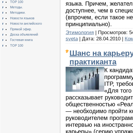
TOP 100
языка. Причем, желате
Методы.
доступнее, чем в спец
Методики.
(впрочем, если такое не
Новости языков
принципиально).
Новости английского
Прямой эфир.
Этимология
| Просмотров: 54
Доска объявлений
sveta
| Дата:
28.04.2010
|
Ком
Гостевая книга
TOP 100
Шанс на карьеру
практиканта
К кандида
программ
ITP, треб
«Для того
рассказывает руководит
общественностью «Реал
— необходимо пройти к
руководителем програм
интервью на иностранн
карьеры» (серию упраж