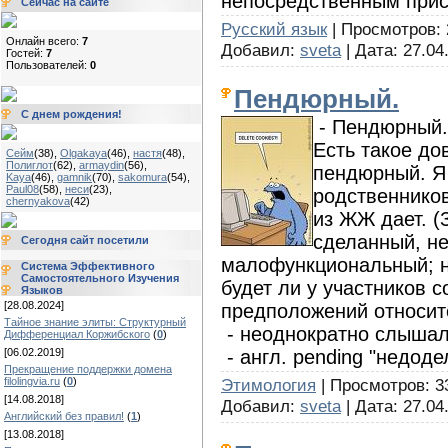
непосредственным прис
Сейчас на сайте
Русский язык
| Просмотров: 2
Онлайн всего:
7
Добавил:
sveta
| Дата:
27.04
Гостей:
7
Пользователей:
0
Пендюрный.
С днем рождения!
- Пендюрный.
Есть такое до
Сейм
(38)
,
Olgakaya
(46)
,
настя
(48)
,
Полиглот
(62)
,
armaydin
(56)
,
пендюрный. Я 
Kaya
(46)
,
gamnik
(70)
,
sakomura
(54)
,
Paul08
(58)
,
неси
(23)
,
родственников
chernyakova
(42)
из ЖЖ дает. (
сделанный, н
Сегодня сайт посетили
малофункциональный; н
Система Эффективного
Самостоятельного Изучения
будет ли у участников 
Языков
[28.08.2024]
предположений относит
Тайное знание элиты: Структурный
- неоднократно слышал
Дифференциал Коржибского
(
0
)
- англ. pending "недод
[06.02.2019]
Прекращение поддержки домена
Этимология
| Просмотров: 33
filolingvia.ru
(
0
)
[14.08.2018]
Добавил:
sveta
| Дата:
27.04
Английский без правил!
(
1
)
[13.08.2018]