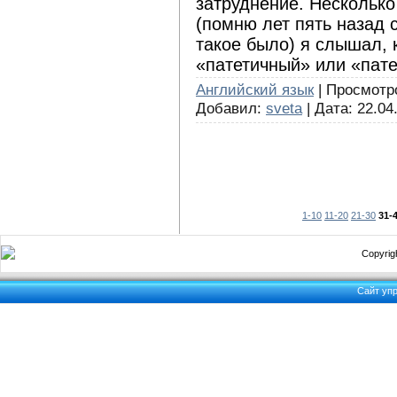
затруднение. Нескольк
(помню лет пять назад 
такое было) я слышал, 
«патетичный» или «пате
Английский язык
| Просмотров
Добавил:
sveta
| Дата:
22.04
1-10
11-20
21-30
31-
Copyrigh
Сайт уп