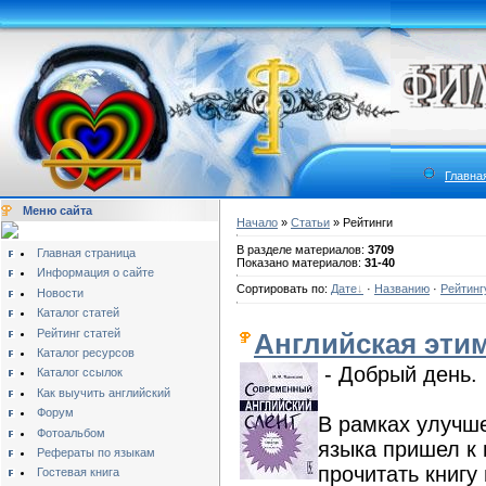
Главна
Меню сайта
Начало
»
Статьи
» Рейтинги
В разделе материалов:
3709
Главная страница
Показано материалов:
31-40
Информация о сайте
Сортировать по:
Дате
·
Названию
·
Рейтинг
Новости
Каталог статей
Рейтинг статей
Английская эти
Каталог ресурсов
- Добрый день.
Каталог ссылок
Как выучить английский
Форум
В рамках улучш
Фотоальбом
языка пришел к 
Рефераты по языкам
прочитать книгу
Гостевая книга