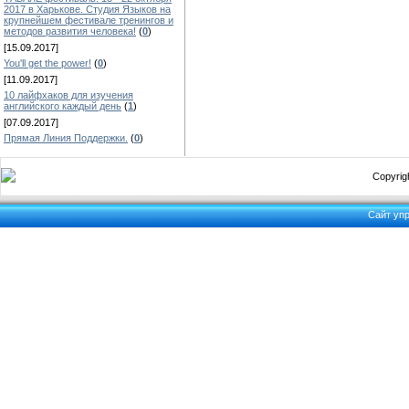
2017 в Харькове. Студия Языков на
крупнейшем фестивале тренингов и
методов развития человека!
(
0
)
[15.09.2017]
You'll get the power!
(
0
)
[11.09.2017]
10 лайфхаков для изучения
английского каждый день
(
1
)
[07.09.2017]
Прямая Линия Поддержки.
(
0
)
Copyrigh
Сайт уп