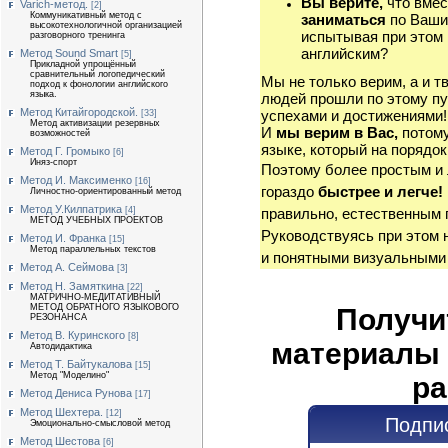
Вы верите,
что вмес
Varich-метод.
[2]
Коммуникативный метод с
заниматься
по Ваши
высокотехнологичной организацией
испытывая при этом 
разговорного тренинга
английским?
Метод Sound Smart
[5]
Прикладной упрощённый
сравнительный логопедический
Мы не только верим, а и т
подход к фонологии английского
языка.
людей прошли по этому пу
Метод Китайгородской.
успехами и достижениями!
[33]
Метод активизации резервных
И
мы верим в Вас,
потому
возможностей
языке, который на порядок
Метод Г. Громыко
[6]
Иняз-спорт
Поэтому более простым и
Метод И. Максименко
[16]
гораздо
быстрее и легче!
Личностно-ориентированный метод
Метод У.Килпатрика
[4]
правильно, естественным 
МЕТОД УЧЕБНЫХ ПРОЕКТОВ
Руководствуясь при этом 
Метод И. Франка
[15]
Метод параллельных текстов
и понятными визуальными
Метод А. Сеймова
[3]
Метод Н. Замяткина
[22]
МАТРИЧНО-МЕДИТАТИВНЫЙ
МЕТОД ОБРАТНОГО ЯЗЫКОВОГО
Получи
РЕЗОНАНСА
Метод В. Куринского
[8]
материалы 
Автодидактика
Метод Т. Байтукалова
[15]
Метод "Моделино"
ра
Метод Дениса Рунова
[17]
Метод Шехтера.
[12]
Подпис
Эмоционально-смысловой метод
Метод Шестова
[6]