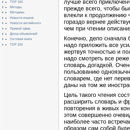
лучше всего приключенч
TOP 100
Методы.
прежде всего, чтобы б
Методики.
влекли к продолжению ч
Новости языков
гораздо вернее действу
Новости английского
чем при чтении описани
Прямой эфир.
Доска объявлений
Конечно, дело сначала 
Гостевая книга
надо приложить все уси
TOP 100
жертвуя точностью и по
надо смотреть все реже
словарь догадкой. Очен
пользованию одноязычны
словарем, где нет пере
даны на том же иностра
Цель такого чтения сост
расширить словарь и ф
повторения в живых кон
этом совершенно очевид
наиболее часто встреча
образом сам собой буде