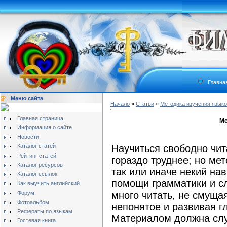
Главна
Меню сайта
Начало
»
Статьи
»
Методика изучения язык
Главная страница
Ме
Информация о сайте
Новости
Каталог статей
Научиться свободно чита
Рейтинг статей
гораздо труднее; но мет
Каталог ресурсов
так или иначе некий нав
Каталог ссылок
помощи грамматики и сл
Как выучить английский
Форум
много читать, не смуща
Фотоальбом
непонятое и развивая г
Рефераты по языкам
Материалом должна служ
Гостевая книга