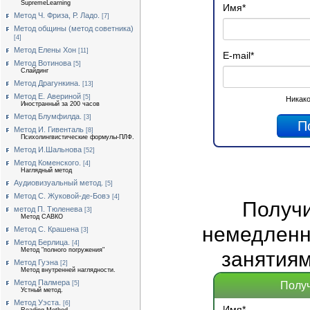
SupremeLearning
Имя
*
Метод Ч. Фриза, Р. Ладо.
[7]
Метод общины (метод советника)
[4]
Метод Елены Хон
[11]
E-mail
*
Метод Вотинова
[5]
Слайдинг
Метод Драгункина.
[13]
Метод Е. Авериной
[5]
Никако
Иностранный за 200 часов
Метод Блумфилда.
[3]
Метод И. Гивенталь
[8]
Психолингвистические формулы-ПЛФ.
Метод И.Шальнова
[52]
Метод Коменского.
[4]
Наглядный метод
Аудиовизуальный метод.
[5]
Метод С. Жуковой-де-Бовэ
[4]
Получ
метод П. Тюленева
[3]
Метод САВКО
немедленно
Метод С. Крашена
[3]
Метод Берлица.
[4]
Метод "полного погружения"
занятиям
Метод Гуэна
[2]
Метод внутренней наглядности.
Метод Палмера
Получ
[5]
Устный метод.
Метод Уэста.
[6]
Имя
*