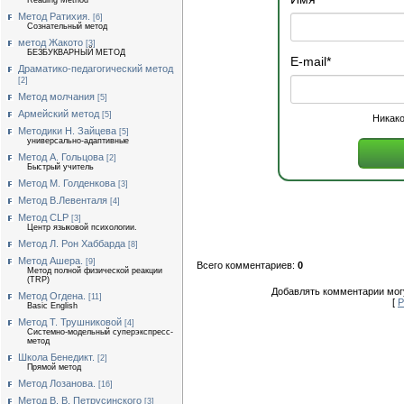
Reading Method
Метод Ратихия.
[6]
Сознательный метод
метод Жакото
[3]
БЕЗБУКВАРНЫЙ МЕТОД
E-mail
*
Драматико-педагогический метод
[2]
Метод молчания
[5]
Армейский метод
[5]
Никако
Методики Н. Зайцева
[5]
универсально-адаптивные
Метод А. Гольцова
[2]
Быстрый учитель
Метод М. Голденкова
[3]
Метод В.Левенталя
[4]
Метод CLP
[3]
Центр языковой психологии.
Метод Л. Рон Хаббарда
[8]
Метод Ашера.
[9]
Всего комментариев:
0
Метод полной физической реакции
(TRP)
Добавлять комментарии могу
Метод Огдена.
[11]
[
Р
Basic English
Метод Т. Трушниковой
[4]
Системно-модельный суперэкспресс-
метод
Школа Бенедикт.
[2]
Прямой метод
Метод Лозанова.
[16]
Метод В. В. Петрусинского
[3]