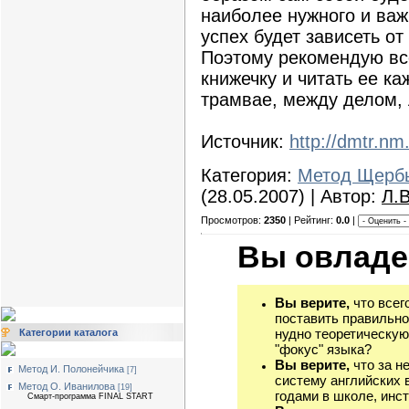
наиболее нужного и важн
успех будет зависеть от
Поэтому рекомендую все
книжечку и читать ее к
трамвае, между делом, л
Источник:
http://dmtr.nm
Категория:
Метод Щерб
(28.05.2007) | Автор:
Л.
Просмотров:
2350
| Рейтинг:
0.0
|
Вы овладе
Вы верите,
что всег
поставить правильно
нудно теоретическую
Категории каталога
"фокус" языка?
Вы верите,
что за н
Метод И. Полонейчика
[7]
систему английских 
Метод О. Иванилова
[19]
годами в школе, инст
Смарт-программа FINAL START