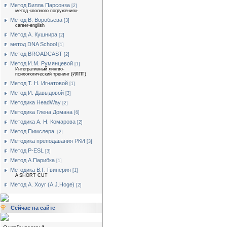
Метод Билла Парсонза
[2]
метод «полного погружения»
Метод В. Воробьева
[3]
career-english
Метод А. Кушнира
[2]
метод DNA School
[1]
Метод BROADCAST
[2]
Метод И.М. Румянцевой
[1]
Интегративный лингво-
психологический тренинг (ИЛПТ)
Метод Т. Н. Игнатовой
[1]
Метод И. Давыдовой
[3]
Методика HeadWay
[2]
Методика Глена Домана
[6]
Методика А. Н. Комарова
[2]
Метод Пимслера.
[2]
Методика преподавания РКИ
[3]
Метод P-ESL
[3]
Метод А.Парибка
[1]
Методика В.Г. Гвинерия
[1]
A SHORT CUT
Метод А. Хоуг (А.J.Нoge)
[2]
Сейчас на сайте