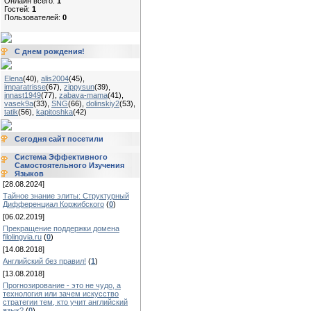
Онлайн всего:
1
Гостей:
1
Пользователей:
0
С днем рождения!
Elena
(40)
,
alis2004
(45)
,
imparatrisse
(67)
,
zippysun
(39)
,
innast1949
(77)
,
zabava-mama
(41)
,
vasek9a
(33)
,
SNG
(66)
,
dolinskiy2
(53)
,
tatik
(56)
,
kapitoshka
(42)
Сегодня сайт посетили
Система Эффективного
Самостоятельного Изучения
Языков
[28.08.2024]
Тайное знание элиты: Структурный
Дифференциал Коржибского
(
0
)
[06.02.2019]
Прекращение поддержки домена
filolingvia.ru
(
0
)
[14.08.2018]
Английский без правил!
(
1
)
[13.08.2018]
Прогнозирование - это не чудо, а
технология или зачем искусство
стратегии тем, кто учит английский
язык?
(
0
)