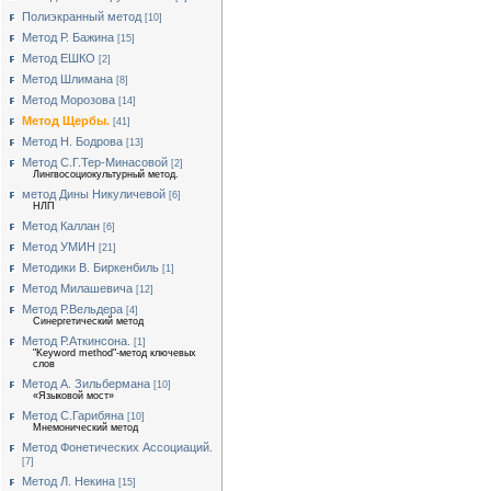
Полиэкранный метод
[10]
Метод Р. Бажина
[15]
Метод ЕШКО
[2]
Метод Шлимана
[8]
Метод Морозова
[14]
Метод Щербы.
[41]
Метод Н. Бодрова
[13]
Метод С.Г.Тер-Минасовой
[2]
Лингвосоциокультурный метод.
метод Дины Никуличевой
[6]
НЛП
Метод Каллан
[6]
Метод УМИН
[21]
Методики В. Биркенбиль
[1]
Метод Милашевича
[12]
Метод Р.Вельдера
[4]
Синергетический метод
Метод Р.Аткинсона.
[1]
"Keyword method"-метод ключевых
слов
Метод А. Зильбермана
[10]
«Языковой мост»
Метод С.Гарибяна
[10]
Мнемонический метод
Метод Фонетических Ассоциаций.
[7]
Метод Л. Некина
[15]