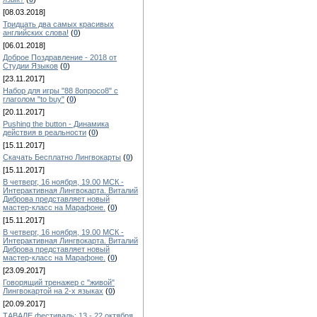
[08.03.2018]
Тридцать два самых красивых
английских слова!
(
0
)
[06.01.2018]
Доброе Поздравление - 2018 от
Студии Языков
(
0
)
[23.11.2017]
Набор для игры "88 8опросо8" с
глаголом "to buy"
(
0
)
[20.11.2017]
Pushing the button - Динамика
действия в реальности
(
0
)
[15.11.2017]
Скачать Бесплатно Лингвокарты
(
0
)
[15.11.2017]
В четверг, 16 ноября, 19.00 МСК -
Интерактивная Лингвокарта. Виталий
Диброва представляет новый
мастер-класс на Марафоне.
(
0
)
[15.11.2017]
В четверг, 16 ноября, 19.00 МСК -
Интерактивная Лингвокарта. Виталий
Диброва представляет новый
мастер-класс на Марафоне.
(
0
)
[23.09.2017]
Говорящий тренажер с "живой"
Лингвокартой на 2-х языках
(
0
)
[20.09.2017]
ТАВАЛЕ фестиваль: 13 - 22 октября