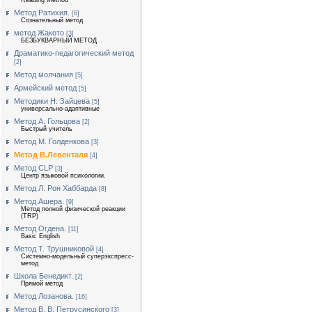
Reading Method
Метод Ратихия.
[6]
Сознательный метод
метод Жакото
[3]
БЕЗБУКВАРНЫЙ МЕТОД
Драматико-педагогический метод
[2]
Метод молчания
[5]
Армейский метод
[5]
Методики Н. Зайцева
[5]
универсально-адаптивные
Метод А. Гольцова
[2]
Быстрый учитель
Метод М. Голденкова
[3]
Метод В.Левенталя
[4]
Метод CLP
[3]
Центр языковой психологии.
Метод Л. Рон Хаббарда
[8]
Метод Ашера.
[9]
Метод полной физической реакции
(TRP)
Метод Огдена.
[11]
Basic English
Метод Т. Трушниковой
[4]
Системно-модельный суперэкспресс-
метод
Школа Бенедикт.
[2]
Прямой метод
Метод Лозанова.
[16]
Метод В. В. Петрусинского
[3]