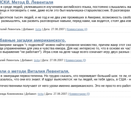
КИ. Метод В. Левенталя
е в среде людей, увлекавшихся изучением английского языка, постоянно слышались ж
анца и поговорить с ним, даже если это был мальчишка-старшеклассник. В разговорах
".
я десятков тысяч людей, и не год и не два уже проживших в Америке, возможность сво
размышлять, как развить разговорные навыки, перед нами, как водится, стоят два из
италий Левенталь | Добавил:
tivita
| Дата:
27.06.2007
|
Комментарии (4)
бавные загадки американского.
Америке загадок “с подколкой” можно найти огромное множество, причем жанр этот ск
а упражнениями для ума и чувства юмора. Для нас интересно то, что в основе их часто
то выражение “не работает”). Игра слов на деле чаще всего означает игру двух разных з
талий Левенталь | Добавил:
tivita
| Дата:
27.06.2007
|
Комментарии (0)
или о методе Виталия Левенталя.
 в эмиграции первостепенна. Но трудно сказать, кто переживает больший шок: те ли, 
казалось, что они его знают. И вдруг выясняется: ни ты людей, ни тебя здесь, в США - 
течественники получают от него уроки именно американского. Это не просто его работ
дежда Кожевникова | Добавил:
tivita
| Дата:
27.06.2007
|
Комментарии (0)