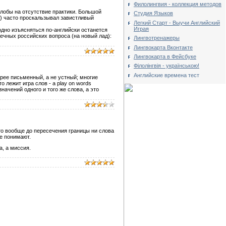
Филолингвия - коллекция методов
алобы на отсутствие практики. Большой
Студия Языков
 ) часто проскальзывал завистливый
Легкий Старт - Выучи Английский
Играя
бодно изъясняться по-английски останется
вечных российских вопроса (на новый лад):
Лингвотренажеры
Лингвокарта Вконтакте
Лингвокарта в Фейсбуке
Філолінгвія - українською!
Английские времена тест
орее письменный, а не устный; многие
 лежит игра слов - a play on words
начений одного и того же слова, а это
кто вообще до пересечения границы ни слова
не понимают.
а, а миссия.