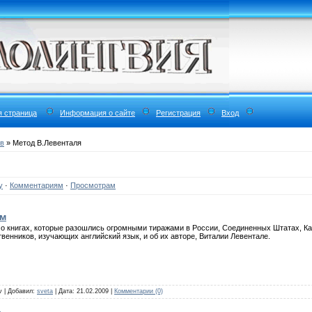
я страница
Информация о сайте
Регистрация
Вход
ов
» Метод В.Левенталя
у
·
Комментариям
·
Просмотрам
ом
о книгах, которые разошлись огромными тиражами в России, Соединенных Штатах, Ка
венников, изучающих английский язык, и об их авторе, Виталии Левентале.
lv | Добавил:
sveta
| Дата:
21.02.2009
|
Комментарии (0)