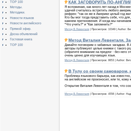
КАК ЗАГОВОРИТЬ ПО-АНГЛИЙС
TOP 100
Я вспоминаю, как много лет назад в Москв
Методы.
удачей считалось встретить любого америк
Методики.
рефрен: "так он же в Америке целый год жил
Кто бы мог тогда представить себе, что дл
Новости языков
камнем преткновения. И когда мы начинаем 
Новости английского
"Что учить?" и "Как запомнить?"
Прямой эфир.
Метод В.Левенталя
| Просмотров: 10349 | Author: В
Доска объявлений
Гостевая книга
Метод Виталия Левенталя. За
Давайте поговорим о забавных загадках. В 
TOP 100
авторы публикуют целые книжки с такого род
(обратите внимание на предлог - без него э
очень ценно для изучающих язык.
Метод В.Левенталя
| Просмотров: 8653 | Author: Ви
В Тулу со своим самоваром, 
Проблема языкового барьера, как известно,
на английском не произносил, или те, кому 
Открытие Виталия Левенталя в том, что соо
Метод В.Левенталя
| Просмотров: 4558 | Author: На