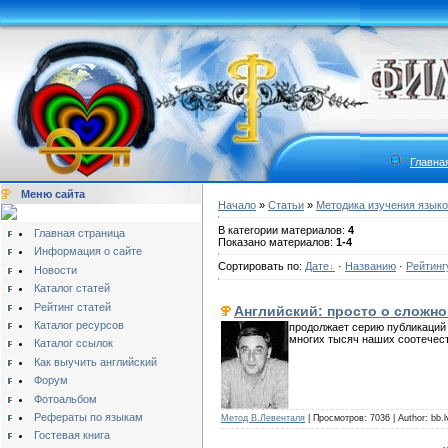
Главна
Меню сайта
Начало
»
Статьи
»
Методика изучения язык
В категории материалов:
4
Главная страница
Показано материалов:
1-4
Информация о сайте
Сортировать по:
Дате
·
Названию
·
Рейтинг
Новости
Каталог статей
Рейтинг статей
Английский: просто о сложн
Каталог ресурсов
продолжает серию публикаций 
многих тысяч наших соотечест
Каталог ссылок
Как выучить английский
Форум
Фотоальбом
Рефераты по языкам
Метод В.Левенталя
| Просмотров: 7036 | Author: bb.
Гостевая книга