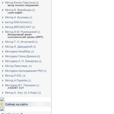
Метод Билла Парсонза
[2]
метод «полного погружения»
Метод В. Воробьева
[3]
career-english
Метод А. Кушнира
[2]
метод DNA School
[1]
Метод BROADCAST
[2]
Метод И.М. Румянцевой
[1]
Интегративный лингво-
психологический тренинг (ИЛПТ)
Метод Т. Н. Игнатовой
[1]
Метод И. Давыдовой
[3]
Методика HeadWay
[2]
Методика Глена Домана
[6]
Методика А. Н. Комарова
[2]
Метод Пимслера.
[2]
Методика преподавания РКИ
[3]
Метод P-ESL
[3]
Метод А.Парибка
[1]
Методика В.Г. Гвинерия
[1]
A SHORT CUT
Метод А. Хоуг (А.J.Нoge)
[2]
Сейчас на сайте