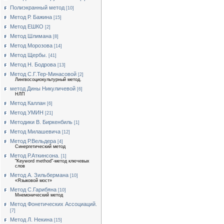
Полиэкранный метод
[10]
Метод Р. Бажина
[15]
Метод ЕШКО
[2]
Метод Шлимана
[8]
Метод Морозова
[14]
Метод Щербы.
[41]
Метод Н. Бодрова
[13]
Метод С.Г.Тер-Минасовой
[2]
Лингвосоциокультурный метод.
метод Дины Никуличевой
[6]
НЛП
Метод Каллан
[6]
Метод УМИН
[21]
Методики В. Биркенбиль
[1]
Метод Милашевича
[12]
Метод Р.Вельдера
[4]
Синергетический метод
Метод Р.Аткинсона.
[1]
"Keyword method"-метод ключевых
слов
Метод А. Зильбермана
[10]
«Языковой мост»
Метод С.Гарибяна
[10]
Мнемонический метод
Метод Фонетических Ассоциаций.
[7]
Метод Л. Некина
[15]