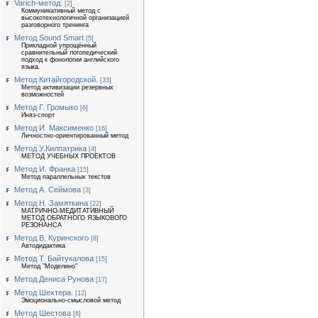
Varich-метод.
[2]
Коммуникативный метод с
высокотехнологичной организацией
разговорного тренинга
Метод Sound Smart
[5]
Прикладной упрощённый
сравнительный логопедический
подход к фонологии английского
языка.
Метод Китайгородской.
[33]
Метод активизации резервных
возможностей
Метод Г. Громыко
[6]
Иняз-спорт
Метод И. Максименко
[16]
Личностно-ориентированный метод
Метод У.Килпатрика
[4]
МЕТОД УЧЕБНЫХ ПРОЕКТОВ
Метод И. Франка
[15]
Метод параллельных текстов
Метод А. Сеймова
[3]
Метод Н. Замяткина
[22]
МАТРИЧНО-МЕДИТАТИВНЫЙ
МЕТОД ОБРАТНОГО ЯЗЫКОВОГО
РЕЗОНАНСА
Метод В. Куринского
[8]
Автодидактика
Метод Т. Байтукалова
[15]
Метод "Моделино"
Метод Дениса Рунова
[17]
Метод Шехтера.
[12]
Эмоционально-смысловой метод
Метод Шестова
[6]