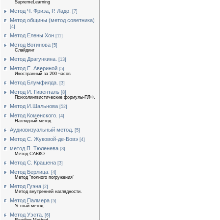
SupremeLearning
Метод Ч. Фриза, Р. Ладо.
[7]
Метод общины (метод советника)
[4]
Метод Елены Хон
[11]
Метод Вотинова
[5]
Слайдинг
Метод Драгункина.
[13]
Метод Е. Авериной
[5]
Иностранный за 200 часов
Метод Блумфилда.
[3]
Метод И. Гивенталь
[8]
Психолингвистические формулы-ПЛФ.
Метод И.Шальнова
[52]
Метод Коменского.
[4]
Наглядный метод
Аудиовизуальный метод.
[5]
Метод С. Жуковой-де-Бовэ
[4]
метод П. Тюленева
[3]
Метод САВКО
Метод С. Крашена
[3]
Метод Берлица.
[4]
Метод "полного погружения"
Метод Гуэна
[2]
Метод внутренней наглядности.
Метод Палмера
[5]
Устный метод.
Метод Уэста.
[6]