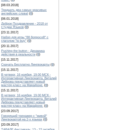
[08.03.2018]
Тридцать два самых красивых
английских слова!
(
0
)
[06.01.2018]
Доброе Поздравление - 2018 от
Студии Языков
(
0
)
[23.11.2017]
Набор для игры "88 8опросо8" с
глаголом "to buy"
(
0
)
[20.11.2017]
Pushing the button - Динамика
действия в реальности
(
0
)
[15.11.2017]
Скачать Бесплатно Лингвокарты
(
0
)
[15.11.2017]
В четверг, 16 ноября, 19.00 МСК -
Интерактивная Лингвокарта. Виталий
Диброва представляет новый
мастер-класс на Марафоне.
(
0
)
[15.11.2017]
В четверг, 16 ноября, 19.00 МСК -
Интерактивная Лингвокарта. Виталий
Диброва представляет новый
мастер-класс на Марафоне.
(
0
)
[23.09.2017]
Говорящий тренажер с "живой"
Лингвокартой на 2-х языках
(
0
)
[20.09.2017]
ТАВАЛЕ фестиваль: 13 - 22 октября