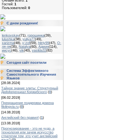
Онлайн всего:
1
Гостей:
1
Пользователей:
0
С днем рождения!
lenkovskay
(71)
,
горошинка
(39)
,
lulushka
(38)
,
yuliya77
(49)
,
xarizma
(48)
,
y-zof
(59)
,
hitriy99
(47)
,
О-
ля-ля
(35)
,
Natalya
(60)
,
Админ
(114)
,
иисус
(46)
,
vik
(40)
,
vasilda32
(82)
Сегодня сайт посетили
Система Эффективного
Самостоятельного Изучения
Языков
[28.08.2024]
Тайное знание элиты: Структурный
Дифференциал Коржибского
(
0
)
[06.02.2019]
Прекращение поддержки домена
filolingvia.ru
(
0
)
[14.08.2018]
Английский без правил!
(
1
)
[13.08.2018]
Прогнозирование - это не чудо, а
технология или зачем искусство
стратегии тем, кто учит английский
язык?
(
0
)