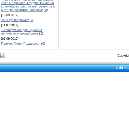
2017 в Харькове. Студия Языков на
крупнейшем фестивале тренингов и
методов развития человека!
(
0
)
[15.09.2017]
You'll get the power!
(
0
)
[11.09.2017]
10 лайфхаков для изучения
английского каждый день
(
1
)
[07.09.2017]
Прямая Линия Поддержки.
(
0
)
Copyrigh
Сайт уп