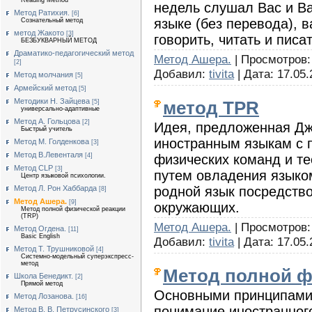
Reading Method
недель слушал Вас и В
Метод Ратихия.
[6]
языке (без перевода), 
Сознательный метод
метод Жакото
[3]
говорить, читать и писат
БЕЗБУКВАРНЫЙ МЕТОД
Драматико-педагогический метод
Метод Ашера.
| Просмотров: 
[2]
Добавил:
tivita
| Дата:
17.05.
Метод молчания
[5]
Армейский метод
[5]
Методики Н. Зайцева
метод TPR
[5]
универсально-адаптивные
Метод А. Гольцова
[2]
Идея, предложенная Дж
Быстрый учитель
иностранным языкам с
Метод М. Голденкова
[3]
Метод В.Левенталя
физических команд и те
[4]
Метод CLP
[3]
путем овладения языком
Центр языковой психологии.
родной язык посредств
Метод Л. Рон Хаббарда
[8]
Метод Ашера.
[9]
окружающих.
Метод полной физической реакции
(TRP)
Метод Ашера.
| Просмотров: 
Метод Огдена.
[11]
Basic English
Добавил:
tivita
| Дата:
17.05.
Метод Т. Трушниковой
[4]
Системно-модельный суперэкспресс-
метод
Метод полной ф
Школа Бенедикт.
[2]
Прямой метод
Основными принципами 
Метод Лозанова.
[16]
понимание иностранног
Метод В. В. Петрусинского
[3]