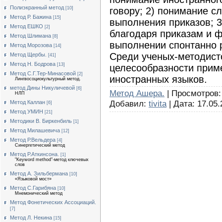
Полиэкранный метод
говору; 2) понимание с
[10]
Метод Р. Бажина
[15]
выполнения приказов; 3
Метод ЕШКО
[2]
благодаря приказам и ф
Метод Шлимана
[8]
выполнении спонтанно р
Метод Морозова
[14]
Среди ученых-методист
Метод Щербы.
[41]
Метод Н. Бодрова
[13]
целесообразности приме
Метод С.Г.Тер-Минасовой
[2]
иностранных языков.
Лингвосоциокультурный метод.
метод Дины Никуличевой
[6]
Метод Ашера.
| Просмотров: 
НЛП
Добавил:
tivita
| Дата:
17.05.
Метод Каллан
[6]
Метод УМИН
[21]
Методики В. Биркенбиль
[1]
Метод Милашевича
[12]
Метод Р.Вельдера
[4]
Синергетический метод
Метод Р.Аткинсона.
[1]
"Keyword method"-метод ключевых
слов
Метод А. Зильбермана
[10]
«Языковой мост»
Метод С.Гарибяна
[10]
Мнемонический метод
Метод Фонетических Ассоциаций.
[7]
Метод Л. Некина
[15]