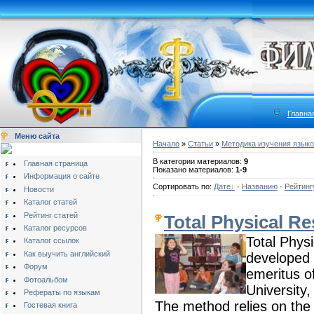
Главна
Меню сайта
Начало
»
Статьи
»
Методика изучения язык
В категории материалов:
9
Главная страница
Показано материалов:
1-9
Информация о сайте
Сортировать по:
Дате
·
Названию
·
Рейтинг
Новости
Каталог статей
Рейтинг статей
Total Physical R
Каталог ресурсов
Total Phys
Каталог ссылок
Как выучить английский
developed 
Форум
emeritus o
Фотоальбом
University,
Рефераты по языкам
The method relies on the
Гостевая книга