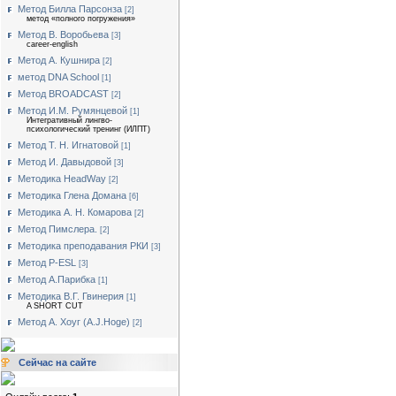
Метод Билла Парсонза
[2]
метод «полного погружения»
Метод В. Воробьева
[3]
career-english
Метод А. Кушнира
[2]
метод DNA School
[1]
Метод BROADCAST
[2]
Метод И.М. Румянцевой
[1]
Интегративный лингво-
психологический тренинг (ИЛПТ)
Метод Т. Н. Игнатовой
[1]
Метод И. Давыдовой
[3]
Методика HeadWay
[2]
Методика Глена Домана
[6]
Методика А. Н. Комарова
[2]
Метод Пимслера.
[2]
Методика преподавания РКИ
[3]
Метод P-ESL
[3]
Метод А.Парибка
[1]
Методика В.Г. Гвинерия
[1]
A SHORT CUT
Метод А. Хоуг (А.J.Нoge)
[2]
Сейчас на сайте