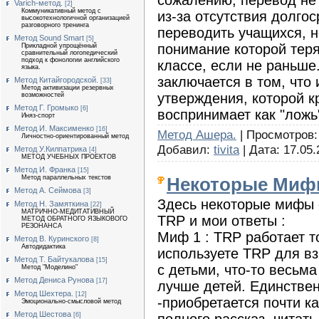
Varich-метод.
[2]
Коммуникативный метод с
из-за отсутствия долго
высокотехнологичной организацией
разговорного тренинга
переводить учащихся, н
Метод Sound Smart
[5]
понимание которой теря
Прикладной упрощённый
сравнительный логопедический
подход к фонологии английского
классе, если не раньш
языка.
заключается в том, что
Метод Китайгородской.
[33]
Метод активизации резервных
утверждения, которой к
возможностей
Метод Г. Громыко
[6]
воспринимает как "ложь
Иняз-спорт
Метод И. Максименко
[16]
Метод Ашера.
| Просмотров: 
Личностно-ориентированный метод
Добавил:
tivita
| Дата:
17.05.
Метод У.Килпатрика
[4]
МЕТОД УЧЕБНЫХ ПРОЕКТОВ
Метод И. Франка
[15]
Метод параллельных текстов
Некоторые Миф
Метод А. Сеймова
[3]
Здесь некоторые мифы 
Метод Н. Замяткина
[22]
МАТРИЧНО-МЕДИТАТИВНЫЙ
TRP и мои ответы :
МЕТОД ОБРАТНОГО ЯЗЫКОВОГО
РЕЗОНАНСА
Миф 1 : TRP работает т
Метод В. Куринского
[8]
Автодидактика
используете TRP для вз
Метод Т. Байтукалова
[15]
с детьми, что-то весьм
Метод "Моделино"
Метод Дениса Рунова
[17]
лучше детей. Единстве
Метод Шехтера.
[12]
-приобретается почти к
Эмоционально-смысловой метод
Метод Шестова
полного рассказ, читать
[6]