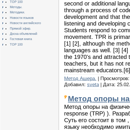
TOP 100
second or additional lang
Методы.
through a process of code
Методики.
development and that the 
Новости языков
listening and developing 
Новости английского
Прямой эфир.
Students respond to comm
Доска объявлений
movement. TPR is primari
Гостевая книга
[1] [2], although the meth
TOP 100
languages as well. [3] [4
the 1970's and attracted 
teachers, but it has not 
mainstream educators.[6
Метод Ашера.
| Просмотров: 4
Добавил:
sveta
| Дата:
25.02
Метод опоры на
Метод опоры на физическ
response (TRP) ). Разр
Суть его состоит в том 
языку необходимо имит