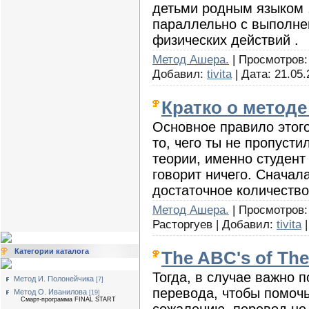
детьми родным языком 
параллельно с выполне
физических действий .
Метод Ашера.
| Просмотров: 
Добавил:
tivita
| Дата:
21.05.
Кратко о методе
Основное правило этого
то, чего ты не пропусти
теории, именно студент
говорит ничего. Сначал
достаточное количество
Метод Ашера.
| Просмотров:
Расторгуев | Добавил:
tivita
|
Категории каталога
The ABC's of The
Тогда, в случае важно п
Метод И. Полонейчика
[7]
перевода, чтобы помоч
Метод О. Иванилова
[19]
Смарт-программа FINAL START
сожалению, перевод не