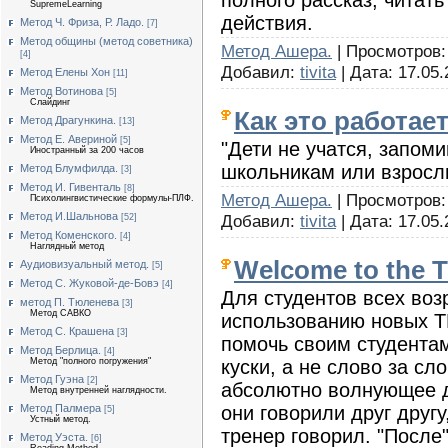
SupremeLearning
действия.
Метод Ч. Фриза, Р. Ладо.
[7]
Метод общины (метод советника)
Метод Ашера.
| Просмотров: 
[4]
Добавил:
tivita
| Дата:
17.05.
Метод Елены Хон
[11]
Метод Вотинова
[5]
Слайдинг
Как это работае
Метод Драгункина.
[13]
Метод Е. Авериной
[5]
"Дети не учатся, запоми
Иностранный за 200 часов
школьникам или взросл
Метод Блумфилда.
[3]
Метод И. Гивенталь
[8]
Метод Ашера.
| Просмотров: 
Психолингвистические формулы-ПЛФ.
Метод И.Шальнова
Добавил:
tivita
| Дата:
17.05.
[52]
Метод Коменского.
[4]
Наглядный метод
Welcome to the 
Аудиовизуальный метод.
[5]
Метод С. Жуковой-де-Бовэ
[4]
Для студентов всех воз
метод П. Тюленева
[3]
Метод САВКО
использованию новых T
Метод С. Крашена
[3]
помочь своим студентам
Метод Берлица.
[4]
куски, а не слово за с
Метод "полного погружения"
Метод Гуэна
[2]
абсолютно волнующее д
Метод внутренней наглядности.
они говорили друг друг
Метод Палмера
[5]
Устный метод.
тренер говорил. "После
Метод Уэста.
[6]