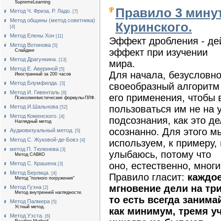
SupremeLearning
Правило 3 минут
Метод Ч. Фриза, Р. Ладо.
[7]
Метод общины (метод советника)
Куринского.
[4]
Метод Елены Хон
[11]
Эффект дробления - де
Метод Вотинова
[5]
эффект при изучении
Слайдинг
Метод Драгункина.
[13]
мира.
Метод Е. Авериной
[5]
Для начала, безусловн
Иностранный за 200 часов
Метод Блумфилда.
своеобразный алгоритм
[3]
Метод И. Гивенталь
[8]
его применения, чтобы 
Психолингвистические формулы-ПЛФ.
пользоваться им не на 
Метод И.Шальнова
[52]
Метод Коменского.
[4]
подсознания, как это де
Наглядный метод
осознанно. Для этого м
Аудиовизуальный метод.
[5]
Метод С. Жуковой-де-Бовэ
используем, к примеру,
[4]
метод П. Тюленева
[3]
улыбаюсь, потому что
Метод САВКО
оно, естественно, мног
Метод С. Крашена
[3]
Метод Берлица.
[4]
Правило гласит:
каждо
Метод "полного погружения"
мгновение дели на три
Метод Гуэна
[2]
Метод внутренней наглядности.
то есть всегда занима
Метод Палмера
[5]
Устный метод.
как минимум, тремя у
Метод Уэста.
[6]