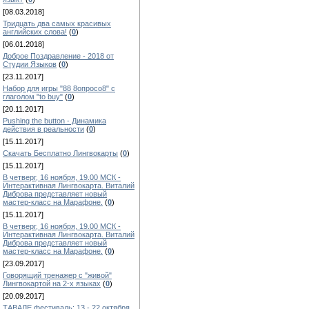
[08.03.2018]
Тридцать два самых красивых
английских слова!
(
0
)
[06.01.2018]
Доброе Поздравление - 2018 от
Студии Языков
(
0
)
[23.11.2017]
Набор для игры "88 8опросо8" с
глаголом "to buy"
(
0
)
[20.11.2017]
Pushing the button - Динамика
действия в реальности
(
0
)
[15.11.2017]
Скачать Бесплатно Лингвокарты
(
0
)
[15.11.2017]
В четверг, 16 ноября, 19.00 МСК -
Интерактивная Лингвокарта. Виталий
Диброва представляет новый
мастер-класс на Марафоне.
(
0
)
[15.11.2017]
В четверг, 16 ноября, 19.00 МСК -
Интерактивная Лингвокарта. Виталий
Диброва представляет новый
мастер-класс на Марафоне.
(
0
)
[23.09.2017]
Говорящий тренажер с "живой"
Лингвокартой на 2-х языках
(
0
)
[20.09.2017]
ТАВАЛЕ фестиваль: 13 - 22 октября