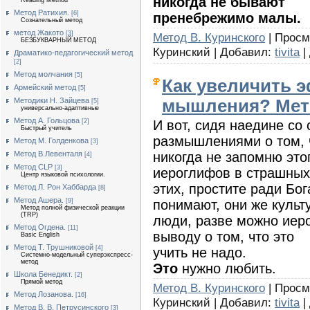
никогда не бывают
Reading Method
Метод Ратихия.
[6]
пренебрежимо малы.
Сознательный метод
метод Жакото
[3]
Метод В. Куринского
| Просмо
БЕЗБУКВАРНЫЙ МЕТОД
Куринский | Добавил:
tivita
|
Драматико-педагогический метод
[2]
Метод молчания
[5]
Как увеличить 
Армейский метод
[5]
мышления? Мето
Методики Н. Зайцева
[5]
универсально-адаптивные
Метод А. Гольцова
И вот, сидя наедине со
[2]
Быстрый учитель
размышлениями о том, 
Метод М. Голденкова
[3]
никогда не запомню это
Метод В.Левенталя
[4]
Метод CLP
[3]
иероглифов в страшных
Центр языковой психологии.
этих, простите ради Бог
Метод Л. Рон Хаббарда
[8]
Метод Ашера.
понимают, они же культ
[9]
Метод полной физической реакции
(TRP)
люди, разве можно иеро
Метод Огдена.
[11]
выводу о том, что это
Basic English
Метод Т. Трушниковой
[4]
учить не надо.
Системно-модельный суперэкспресс-
метод
Это
нужно любить.
Школа Бенедикт.
[2]
Прямой метод
Метод В. Куринского
| Просмо
Метод Лозанова.
[16]
Куринский | Добавил:
tivita
|
Метод В. В. Петрусинского
[3]