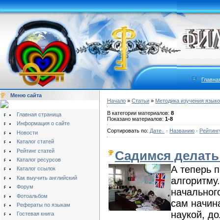
Главна
Меню сайта
Начало
»
Статьи
»
Методика изучения язык
В категории материалов:
8
Главная страница
Показано материалов:
1-8
Информация о сайте
Сортировать по:
Дате
·
Названию
·
Рейтинг
Новости
Каталог статей
Рейтинг статей
Садимся делать
Каталог ресурсов
А теперь 
Каталог ссылок
Как выучить английский
алгоритму.
Форум
начальног
Фотоальбом
сам начин
Рефераты по языкам
наукой, д
Гостевая книга