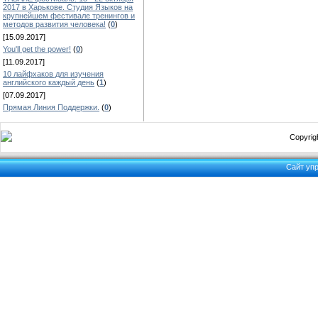
2017 в Харькове. Студия Языков на
крупнейшем фестивале тренингов и
методов развития человека!
(
0
)
[15.09.2017]
You'll get the power!
(
0
)
[11.09.2017]
10 лайфхаков для изучения
английского каждый день
(
1
)
[07.09.2017]
Прямая Линия Поддержки.
(
0
)
Copyrigh
Сайт уп