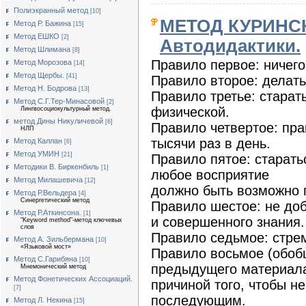
Полиэкранный метод
[10]
МЕТОД КУРИНСК
Метод Р. Бажина
[15]
Метод ЕШКО
[2]
Автодидактики.
Метод Шлимана
[8]
Правило первое: ничего
Метод Морозова
[14]
Метод Щербы.
[41]
Правило второе: делать 
Метод Н. Бодрова
[13]
Правило третье: старат
Метод С.Г.Тер-Минасовой
[2]
физической.
Лингвосоциокультурный метод.
метод Дины Никуличевой
[6]
Правило четвертое: прав
НЛП
тысячи раз в день.
Метод Каллан
[6]
Метод УМИН
[21]
Правило пятое: старать
Методики В. Биркенбиль
[1]
любое восприятие
Метод Милашевича
[12]
должно быть возможно 
Метод Р.Вельдера
[4]
Синергетический метод
Правило шестое: не доб
Метод Р.Аткинсона.
[1]
и совершенного знания.
"Keyword method"-метод ключевых
слов
Правило седьмое: стре
Метод А. Зильбермана
[10]
«Языковой мост»
Правило восьмое (обоб
Метод С.Гарибяна
[10]
предыдущего материала
Мнемонический метод
Метод Фонетических Ассоциаций.
причиной того, чтобы н
[7]
последующим.
Метод Л. Некина
[15]