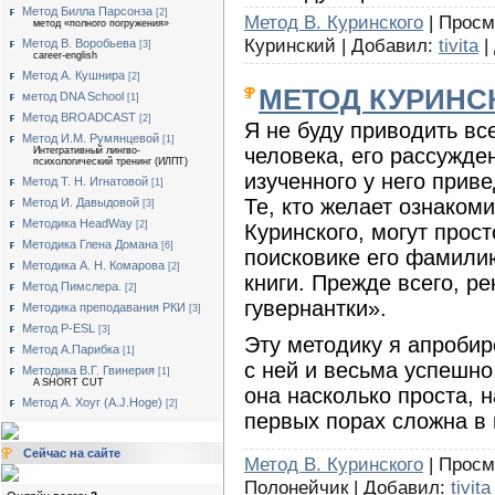
Метод Билла Парсонза
[2]
Метод В. Куринского
| Просмо
метод «полного погружения»
Куринский | Добавил:
tivita
|
Метод В. Воробьева
[3]
career-english
Метод А. Кушнира
[2]
МЕТОД КУРИНС
метод DNA School
[1]
Метод BROADCAST
[2]
Я не буду приводить вс
Метод И.М. Румянцевой
[1]
человека, его рассужде
Интегративный лингво-
психологический тренинг (ИЛПТ)
изученного у него приве
Метод Т. Н. Игнатовой
[1]
Те, кто желает ознаком
Метод И. Давыдовой
[3]
Методика HeadWay
[2]
Куринского, могут прост
Методика Глена Домана
[6]
поисковике его фамилию
Методика А. Н. Комарова
[2]
книги. Прежде всего, р
Метод Пимслера.
[2]
гувернантки».
Методика преподавания РКИ
[3]
Метод P-ESL
[3]
Эту методику я апробир
Метод А.Парибка
[1]
с ней и весьма успешно,
Методика В.Г. Гвинерия
[1]
A SHORT CUT
она насколько проста, 
Метод А. Хоуг (А.J.Нoge)
[2]
первых порах сложна в
Сейчас на сайте
Метод В. Куринского
| Просмо
Полонейчик | Добавил:
tivita