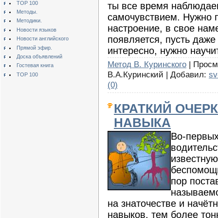
TOP 100
ты все время наблюдае
Методы.
самочувствием. Нужно 
Методики.
настроение, в свое нам
Новости языков
появляется, пусть даже
Новости английского
Прямой эфир.
интересно, нужно научи
Доска объявлений
Метод В. Куринского
| Просмо
Гостевая книга
В.А.Куринский | Добавил:
sv
TOP 100
(0)
КРАТКИЙ ОЧЕР
НАВЫКА
Во-первых
водительс
известную
беспомощн
пор поста
называемо
на знаточестве и начёт
навыков, тем более тонк