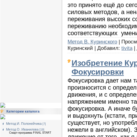
это принято ещё до сег
силовых методов, а нен
переживания высоких с
переживанию необходим
соответствующих умен
Метод В. Куринского
| Просмо
Куринский | Добавил:
tivita
|
Изобретение Кур
Фокусировки
Фокусировка дает нам т
произносится с определ
движения, и с определе
напряжением именно та
фокусировка. А иначе б
Категории каталога
и выдохнуть (кстати, п
существует, но употреб
Метод И. Полонейчика
[7]
нежели в английском). З
Метод О. Иванилова
[19]
Смарт-программа FINAL START
движение от того, как я