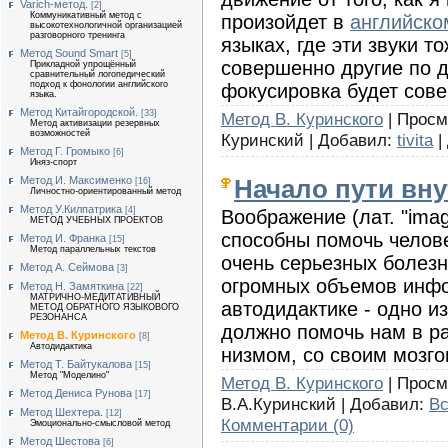
Varich-метод.
[2]
Коммуникативный метод с
произойдет в
английско
высокотехнологичной организацией
разговорного тренинга
языках, где эти звуки т
Метод Sound Smart
[5]
совершенно другие по 
Прикладной упрощённый
сравнительный логопедический
подход к фонологии английского
фокусировка будет сов
языка.
Метод Китайгородской.
[33]
Метод В. Куринского
| Просмо
Метод активизации резервных
возможностей
Куринский | Добавил:
tivita
|
Метод Г. Громыко
[6]
Иняз-спорт
Метод И. Максименко
Начало пути вну
[16]
Личностно-ориентированный метод
Метод У.Килпатрика
[4]
Воображение (лат. "imag
МЕТОД УЧЕБНЫХ ПРОЕКТОВ
способны помочь челове
Метод И. Франка
[15]
Метод параллельных текстов
очень серьезных болезн
Метод А. Сеймова
[3]
огромных объемов инфо
Метод Н. Замяткина
[22]
МАТРИЧНО-МЕДИТАТИВНЫЙ
автодидактике - одно и
МЕТОД ОБРАТНОГО ЯЗЫКОВОГО
РЕЗОНАНСА
должно помочь нам в ра
Метод В. Куринского
[8]
Автодидактика
низмом, со своим мозго
Метод Т. Байтукалова
[15]
Метод "Моделино"
Метод В. Куринского
| Просмо
Метод Дениса Рунова
[17]
В.А.Куринский | Добавил:
В
Метод Шехтера.
[12]
Комментарии (0)
Эмоционально-смысловой метод
Метод Шестова
[6]