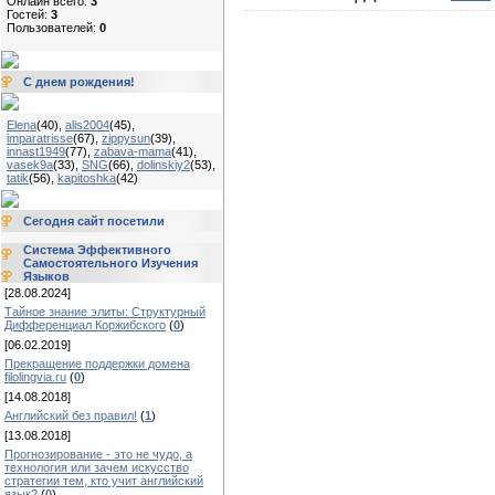
Онлайн всего:
3
Гостей:
3
Пользователей:
0
С днем рождения!
Elena
(40)
,
alis2004
(45)
,
imparatrisse
(67)
,
zippysun
(39)
,
innast1949
(77)
,
zabava-mama
(41)
,
vasek9a
(33)
,
SNG
(66)
,
dolinskiy2
(53)
,
tatik
(56)
,
kapitoshka
(42)
Сегодня сайт посетили
Система Эффективного
Самостоятельного Изучения
Языков
[28.08.2024]
Тайное знание элиты: Структурный
Дифференциал Коржибского
(
0
)
[06.02.2019]
Прекращение поддержки домена
filolingvia.ru
(
0
)
[14.08.2018]
Английский без правил!
(
1
)
[13.08.2018]
Прогнозирование - это не чудо, а
технология или зачем искусство
стратегии тем, кто учит английский
язык?
(
0
)